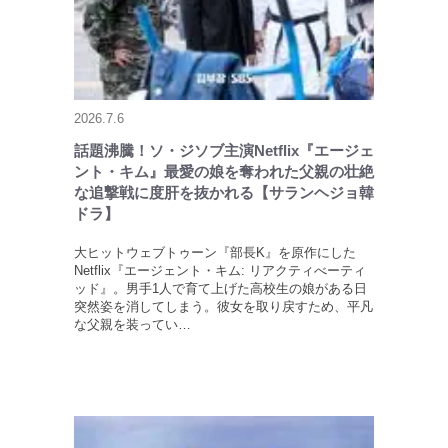
2026.7.6
話題沸騰！ソ・ジソブ主演Netflix『エージェ
ント・キム』最愛の娘を奪われた父親の壮絶
な追撃戦に度肝を抜かれる【サランヘジョ韓
ドラ】
大ヒットウェブトゥーン『部長K』を原作にした
Netflix『エージェント・キム: リアクティべーティ
ッド』。男手1人で育て上げた高校生の娘がある日
突然姿を消してしまう。彼女を取り戻すため、平凡
な父親を装ってい…