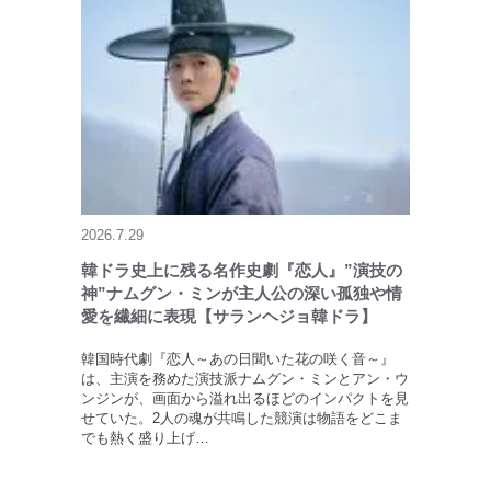
2026.7.29
韓ドラ史上に残る名作史劇『恋人』”演技の
神”ナムグン・ミンが主人公の深い孤独や情
愛を繊細に表現【サランヘジョ韓ドラ】
韓国時代劇『恋人～あの日聞いた花の咲く音～』
は、主演を務めた演技派ナムグン・ミンとアン・ウ
ンジンが、画面から溢れ出るほどのインパクトを見
せていた。2人の魂が共鳴した競演は物語をどこま
でも熱く盛り上げ…