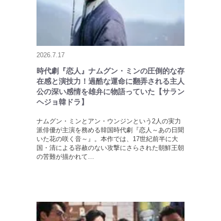
2026.7.17
時代劇『恋人』ナムグン・ミンの圧倒的な存
在感と演技力！過酷な運命に翻弄される主人
公の深い感情を雄弁に物語っていた【サラン
ヘジョ韓ドラ】
ナムグン・ミンとアン・ウンジンという2人の実力
派俳優が主演を務める韓国時代劇『恋人～あの日聞
いた花の咲く音～』。本作では、17世紀前半に大
国・清による容赦のない攻撃にさらされた朝鮮王朝
の苦難が描かれて…