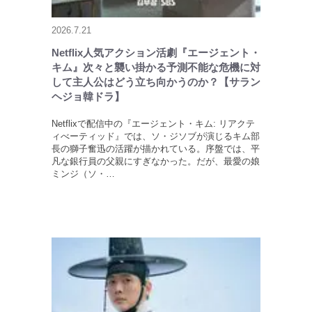
2026.7.21
Netflix人気アクション活劇『エージェント・
キム』次々と襲い掛かる予測不能な危機に対
して主人公はどう立ち向かうのか？【サラン
ヘジョ韓ドラ】
Netflixで配信中の『エージェント・キム: リアクテ
ィべーティッド』では、ソ・ジソブが演じるキム部
長の獅子奮迅の活躍が描かれている。序盤では、平
凡な銀行員の父親にすぎなかった。だが、最愛の娘
ミンジ（ソ・…