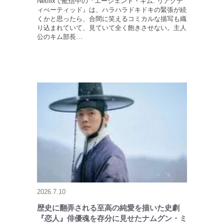
Netflixで配信中の『エージェント・キム: リアクテ
ィべーティッド』は、ハラハラドキドキの緊張が続
くかと思ったら、合間に笑えるコミカルな描写も織
り込まれていて、見ていて全く飽きさせない。主人
公のキム部長…
2026.7.10
歴史に翻弄される至高の純愛を描いた史劇
『恋人』俳優魂を存分に見せたナムグン・ミ