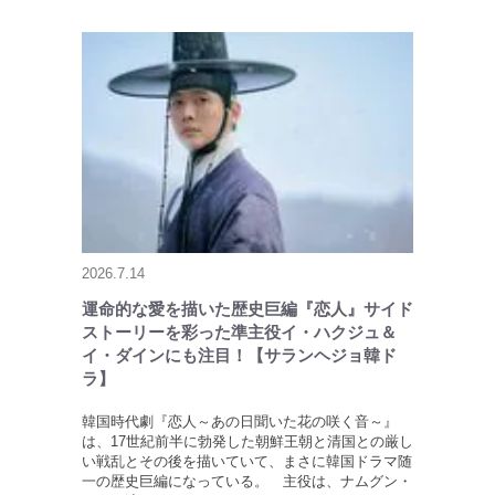
2026.7.14
運命的な愛を描いた歴史巨編『恋人』サイド
ストーリーを彩った準主役イ・ハクジュ＆
イ・ダインにも注目！【サランヘジョ韓ド
ラ】
韓国時代劇『恋人～あの日聞いた花の咲く音～』
は、17世紀前半に勃発した朝鮮王朝と清国との厳し
い戦乱とその後を描いていて、まさに韓国ドラマ随
一の歴史巨編になっている。 主役は、ナムグン・