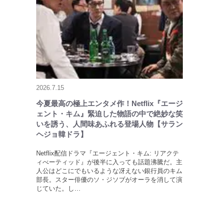
2026.7.15
今夏最高の極上エンタメ作！Netflix『エージ
ェント・キム』緊迫した物語の中で絶妙な笑
いを誘う、人間味あふれる登場人物【サラン
ヘジョ韓ドラ】
Netflix配信ドラマ『エージェント・キム: リアクテ
ィべーティッド』が後半に入っても話題沸騰だ。主
人公はどこにでもいるような冴えない銀行員のキム
部長。スター俳優のソ・ジソブがオーラを消して演
じていた。し…