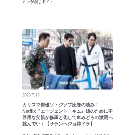
ミンが演じるイ・…
2026.7.13
カリスマ俳優ソ・ジソブ圧巻の凄み！
Netflix『エージェント・キム』娘のために不
器用な父親が修羅と化して血みどろの激闘へ
挑んでいく【サランヘジョ韓ドラ】