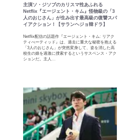
主演ソ・ジソブのカリスマ性あふれる
Netflix『エージェント・キム』怪物級の「3
人のおじさん」が生み出す最高級の復讐スパ
イアクション！【サランヘジョ韓ドラ】
Netflix配信の話題作『エージェント・キム: リアク
ティべーティッド』は、過去に重大な秘密を抱える
「3人のおじさん」が突然変身して、姿を消した高
校生の娘を過激に捜索するというサスペンス・アク
ションだ。主人…