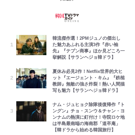
韓流傑作選！2PMジュノの傑出し
た魅力あふれる主演3作『赤い袖
先』『テプン商事』ほか見どころ一
挙解説【サランヘジョ韓ドラ】
夏休み必見2作！Netflix世界的大ヒ
ット『エージェント・キム』『鉄槌
教師』無敵の強さ炸裂！熱い人間描
写も魅力【サランヘジョ韓ドラ】
ナム・ジュヒョク除隊後復帰作『ト
ングン』チョ・スンウ＆チャン・ヨ
ンナムの熱演に釘付け！寺院ロケ地
は半島最南端の海南郡「道卒庵」
【韓ドラから始める韓国旅行】