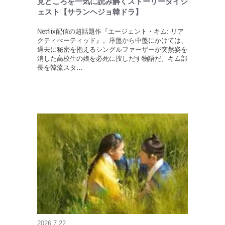
見どころを一気に読み解くストーリーダイジ
ェスト【サランヘジョ韓ドラ】
Netflix配信の超話題作『エージェント・キム: リア
クティべーティッド』。序盤から中盤にかけては、
過去に秘密を抱えるシングルファーザーが突然姿を
消した高校生の娘を必死に捜しだす物語だ。キム部
長を韓流スタ…
2026.7.22