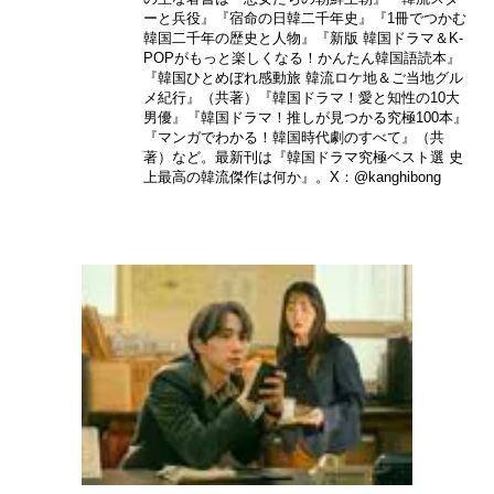
ーと兵役』『宿命の日韓二千年史』『1冊でつかむ
韓国二千年の歴史と人物』『新版 韓国ドラマ＆K-
POPがもっと楽しくなる！かんたん韓国語読本』
『韓国ひとめぼれ感動旅 韓流ロケ地＆ご当地グル
メ紀行』（共著）『韓国ドラマ！愛と知性の10大
男優』『韓国ドラマ！推しが見つかる究極100本』
『マンガでわかる！韓国時代劇のすべて』（共
著）など。最新刊は『韓国ドラマ究極ベスト選 史
上最高の韓流傑作は何か』。X：
@kanghibong