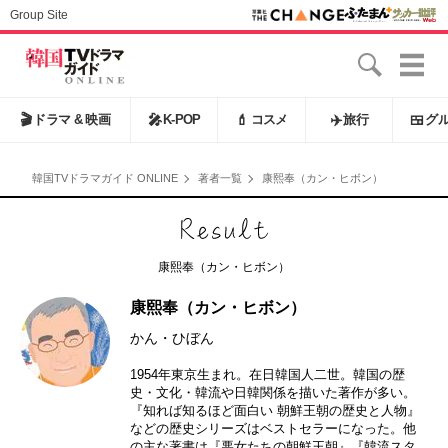
Group Site
🎬
ドラマ & 映画
🎤
K-POP
💄
コスメ
✈️
旅行
🍱
グ
韓国TVドラマガイド ONLINE
著者一覧
康熙奉（カン・ヒボン）
康熙奉（カン・ヒボン）
康熙奉（カン・ヒボン）
かん・ひぼん
1954年東京生まれ。在日韓国人二世。韓国の歴
史・文化・韓流や日韓関係を描いた著作が多い。
『知れば知るほど面白い 朝鮮王朝の歴史と人物』
などの歴史シリーズはベストセラーになった。他
の主な著書は『悪女たちの朝鮮王朝』『韓流スタ