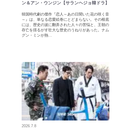
ン＆アン・ウンジン【サランヘジョ韓ドラ】
韓国時代劇の傑作『恋人～あの日聞いた花の咲く音
～』は、単なる恋愛絵巻にとどまらない。その根底
には、歴史の波に翻弄された人々の苦悩と、王朝の
存亡を揺るがす壮大な歴史のうねりがあった。ナム
グン・ミンが熱…
2026.7.8