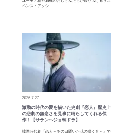
ユーモア精神満載のおじさんたちが繰り広げるサス
ペンス・アクシ…
2026.7.27
激動の時代の愛を描いた史劇『恋人』歴史上
の悲劇の無念さを見事に晴らしてくれる傑
作！【サランヘジョ韓ドラ】
韓国時代劇『恋人～あの日聞いた花の咲く音～』で