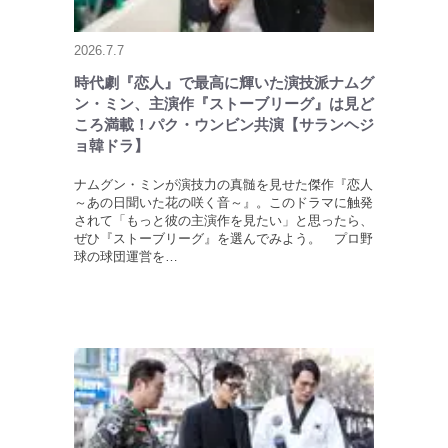
2026.7.7
時代劇『恋人』で最高に輝いた演技派ナムグ
ン・ミン、主演作『ストーブリーグ』は見ど
ころ満載！パク・ウンビン共演【サランヘジ
ョ韓ドラ】
ナムグン・ミンが演技力の真髄を見せた傑作『恋人
～あの日聞いた花の咲く音～』。このドラマに触発
されて「もっと彼の主演作を見たい」と思ったら、
ぜひ『ストーブリーグ』を選んでみよう。 プロ野
球の球団運営を…