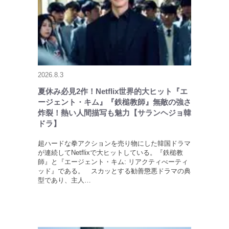
2026.8.3
夏休み必見2作！Netflix世界的大ヒット『エ
ージェント・キム』『鉄槌教師』無敵の強さ
炸裂！熱い人間描写も魅力【サランヘジョ韓
ドラ】
超ハードな拳アクションを売り物にした韓国ドラマ
が連続してNetflixで大ヒットしている。『鉄槌教
師』と『エージェント・キム: リアクティべーティ
ッド』である。 スカッとする勧善懲悪ドラマの典
型であり、主人…