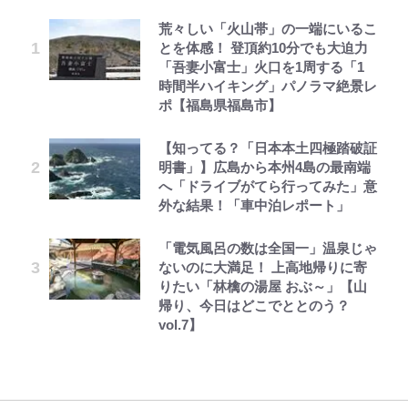
荒々しい「火山帯」の一端にいるこ
「自分の絵ごと、このジャンルはそ
錦織一清の写真集はなぜ私服なの
空の轍と大地の雲と 第1回
公式-おっさん底辺治癒士と愛娘の
オラの引越し物語 サボテン大襲撃
千葉雄大、ほっそりイケメン近影に
｢なんじゃこりゃあああ！｣本田圭
とを体感！ 登頂約10分でも大迫力
ろそろ終わりかな」江口寿史が炎上
か…高級ブランドをやめ等身大の自
辺境ライフ ~中年男が回復スキルに
「顔パンパンだったのに」反響 視
佑の古巣ミラン、漆黒×蛍光レッド
「吾妻小富士」火口を1周する「1
を経て樋口毅宏に語ったこと
分を表現する現在「ちゃんとおじい
覚醒して、英雄へ成り上がる~ 第82
聴者が想った激変の納得理由
の超絶クールな新サードユニに世界
時間半ハイキング」パノラマ絶景レ
ちゃんに」
話(1)
が熱狂｢サードなのにズルい｣｢こり
ポ【福島県福島市】
ゃかっけえわ｣
1万円超えも「納得のクオリティ」
第3回 出版までの道のり・その2
えびめしの流儀
村上佳菜子、“遠距離結婚”の夫と
「のりの芝居は観たいと」藤原紀香
公式-聖女じゃないと追放されたの
『この素晴らしい世界に祝福を！』
の再会にデレデレ…顔出し公開
【知ってる？「日本本土四極踏破証
が明かす夫・片岡愛之助との関係
で、もふもふ従者(聖獣)とおにぎり
｢知念さんを煽ってたのと同じ
10万針以上の密度で再現された“め
「愛が足りない」不満を漏らしてい
明書」】広島から本州4島の最南端
性…互いに一番のお客さんで刺激を
を握る 第53話(1)
人？｣鹿島・鈴木優磨、大逆転勝利
ぐみん刺繍ワークシャツ”にファン
た過去も
へ「ドライブがてら行ってみた」意
もらう存在
後の“超・優等生インタビュー”が
も感動
レビュー『仮面家族』悠木シュン・
でっかい男になりたいゾ
外な結果！「車中泊レポート」
話題！｢試合中とのギャップw｣｢礼
公式-ヒロインが来る前に妊娠しま
黒木啓司が妻・宮崎麗果にDV報
著
儀正しいイケメンやな」
錦織一清が語る還暦からの新たな挑
映画『ちいかわ』入場者特典「第２
した~詰んだはずの悪役令嬢です
道、逮捕前にインスタに起きてい
「電気風呂の数は全国一」温泉じゃ
戦…少年隊の分岐点と60代で挑む
弾」がスタート！まさかの人気アイ
が、どうやら違うようです~ 第1話
た“異変”…削除していたラブラブ
ないのに大満足！ 上高地帰りに寄
映画監督作『僕は瞳に恋してる』
｢最後の1枚…ワルぃゎ〜｣鈴木優磨
テムに称賛続々「豪華すぎる！」
投稿
りたい「林檎の湯屋 おぶ～」【山
が激勝翌日に写真12枚投稿→渾身
帰り、今日はどこでととのう？
の“煽りショット”に興奮！｢最後の
vol.7】
1枚までの壮大なフリ｣｢知念くんの
ことどんだけ好きなんよｗ｣