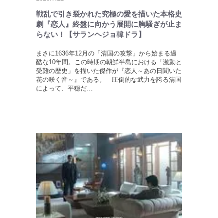
戦乱で引き裂かれた究極の愛を描いた本格史
劇『恋人』終盤に向かう展開に胸騒ぎが止ま
らない！【サランヘジョ韓ドラ】
まさに1636年12月の「清国の攻撃」から始まる過
酷な10年間。この時期の朝鮮半島における「激動と
受難の歴史」を描いた傑作が『恋人～あの日聞いた
花の咲く音～』である。 圧倒的な武力を誇る清国
によって、平穏だ…