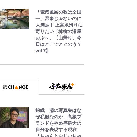
「電気風呂の数は全国
一」温泉じゃないのに
大満足！ 上高地帰りに
寄りたい「林檎の湯屋
おぶ～」【山帰り、今
日はどこでととのう？
vol.7】
｢最後の1枚…ワルぃ
ゎ〜｣鈴木優磨が激勝翌
日に写真12枚投稿→渾
身の“煽りショット”に
興奮！｢最後の1枚まで
の壮大なフリ｣｢知念く
んのことどんだけ好き
なんよｗ｣
錦織一清の写真集はな
｢なんじゃこりゃああ
ぜ私服なのか…高級ブ
あ！｣本田圭佑の古巣ミ
ランドをやめ等身大の
ラン、漆黒×蛍光レッド
自分を表現する現在
の超絶クールな新サー
「ちゃんとおじいちゃ