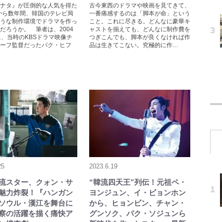
ナタ』が圧倒的な人気を得た
古今東西のドラマや映画を見てきて、
年から数年間、韓国のテレビ局
一番痛感するのは「脚本が命」という
うな制作環境でドラマを作っ
こと。これに尽きる。どんなに豪華キ
だろうか。 筆者は、2004
ャストを揃えても、どんなに制作費を
に、当時のKBSドラマ映像チ
つぎこんでも、脚本が良くなければ作
ーフ監督だったパク・ヒフ
品は生きてこない。究極的に作…
25
2023.6.19
流スター、クォン・サ
“韓流四天王”列伝！元祖ペ・
魅力炸裂！『ハンガン
ヨンジュン、イ・ビョンホン
ソウル・漢江を舞台に
から、ヒョンビン、チャン・
察の活躍を描く痛快ア
グンソク、パク・ソジュンら