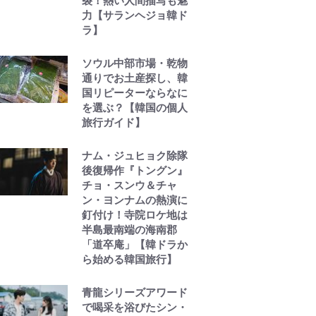
裂！熱い人間描写も魅
力【サランヘジョ韓ド
ラ】
ソウル中部市場・乾物
通りでお土産探し、韓
国リピーターならなに
を選ぶ？【韓国の個人
旅行ガイド】
ナム・ジュヒョク除隊
後復帰作『トングン』
チョ・スンウ＆チャ
ン・ヨンナムの熱演に
釘付け！寺院ロケ地は
半島最南端の海南郡
「道卒庵」【韓ドラか
ら始める韓国旅行】
青龍シリーズアワード
で喝采を浴びたシン・