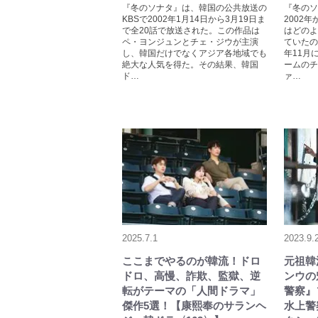
『冬のソナタ』は、韓国の公共放送の
『冬のソ
KBSで2002年1月14日から3月19日ま
2002
で全20話で放送された。この作品は
はどのよ
ペ・ヨンジュンとチェ・ジウが主演
ていたの
し、韓国だけでなくアジア各地域でも
年11月
絶大な人気を得た。その結果、韓国
ームのチ
ド…
ァ…
2025.7.1
2023.9.
ここまでやるのが韓流！ドロ
元祖韓
ドロ、高慢、詐欺、監獄、逆
ンウの
転がテーマの「人間ドラマ」
警察』
傑作5選！【康熙奉のサランヘ
水上警