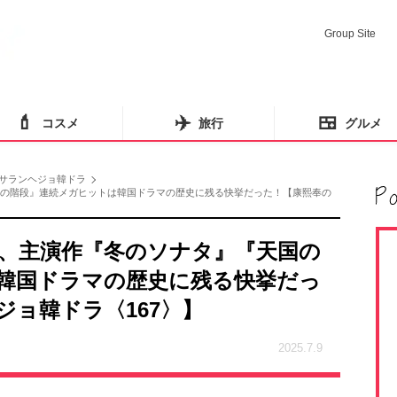
Group Site
💄
✈️
🍱
コスメ
旅行
グルメ
サランヘジョ韓ドラ
国の階段』連続メガヒットは韓国ドラマの歴史に残る快挙だった！【康熙奉の
ウ、主演作『冬のソナタ』『天国の
韓国ドラマの歴史に残る快挙だっ
ョ韓ドラ〈167〉】
2025.7.9