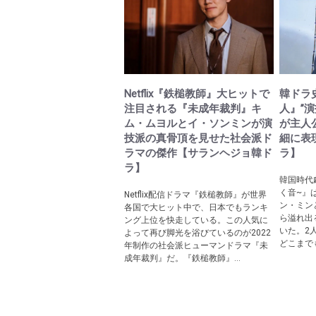
Netflix『鉄槌教師』大ヒットで
韓ドラ
注目される『未成年裁判』キ
人』”
ム・ムヨルとイ・ソンミンが演
が主人
技派の真骨頂を見せた社会派ド
細に表
ラマの傑作【サランヘジョ韓ド
ラ】
ラ】
韓国時代
く音~』
Netflix配信ドラマ『鉄槌教師』が世界
ン・ミン
各国で大ヒット中で、日本でもランキ
ら溢れ出
ング上位を快走している。この人気に
いた。2
よって再び脚光を浴びているのが2022
どこまでも
年制作の社会派ヒューマンドラマ『未
成年裁判』だ。『鉄槌教師』...