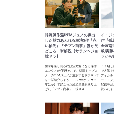
韓流傑作選!2PMジュノの傑出
イ・ジ
した魅力あふれる主演3作『赤
作『孤
い袖先』『テプン商事』ほか見
全羅南
どころ一挙解説【サランヘジョ
載!実
韓ドラ】
ラから
猛暑を乗り切るには活力源になる傑作
『予期せ
エンタメが必要!そこで、韓流トップス
で人気を
ターの2PMジュノが主演するドラマ3作
ディカル
を一挙紹介しよう。 1997年から1998
ートドク
年にかけて起こった経済危機を取り上
配信中だ
げた『テプン商事』。現金や...
就いたイ