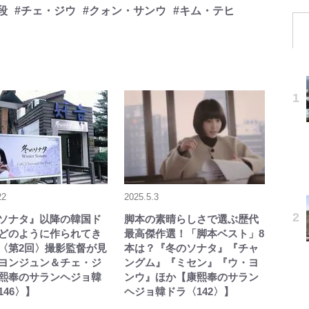
段
#チェ・ジウ
#クォン・サンウ
#キム・テヒ
22
2025.5.3
ソナタ』以降の韓国ド
脚本の素晴らしさで選ぶ歴代
どのように作られてき
最高傑作選！「脚本ベスト」8
〈第2回〉撮影監督が見
本は？『冬のソナタ』『チャ
ヨンジュン＆チェ・ジ
ングム』『ミセン』『ウ・ヨ
熙奉のサランヘジョ韓
ンウ』ほか【康熙奉のサラン
146〉】
ヘジョ韓ドラ〈142〉】