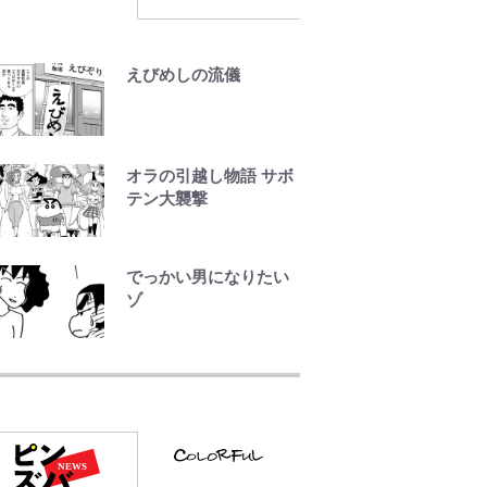
1万円超えも「納得のク
オリティ」『この素晴
らしい世界に祝福
えびめしの流儀
を！』10万針以上の密
度で再現された“めぐみ
ん刺繍ワークシャツ”に
ファンも感動
オラの引越し物語 サボ
テン大襲撃
『ちいかわ』ダークす
ぎる「長編シリーズ」
の恐怖 映画化の「セ
でっかい男になりたい
イレーン編」だけじゃ
ゾ
ない…ライト層なら驚
嘆必至
公式-ヒロインが来る前
に妊娠しました~詰んだ
はずの悪役令嬢です
が、どうやら違うよう
です~ 第1話