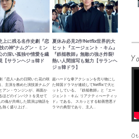
史上に残る名作史劇『恋
夏休み必見2作!Netflix世界的大
演技の神”ナムグン・ミン
ヒット『エージェント・キム』
公の深い孤独や情愛を繊
『鉄槌教師』無敵の強さ炸裂!
現【サランヘジョ韓ド
熱い人間描写も魅力【サランヘ
ジョ韓ドラ】
劇『恋人~あの日聞いた花の咲
超ハードな拳アクションを売り物にし
は、主演を務めた演技派ナムグ
た韓国ドラマが連続してNetflixで大ヒ
とアン・ウンジンが、画面か
ットしている。『鉄槌教師』と『エー
るほどのインパクトを見せて
ジェント・キム: リアクティべーティッ
人の魂が共鳴した競演は物語を
ド』である。 スカッとする勧善懲悪ド
熱く盛り上げ...
ラマの典型であり、主人...