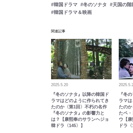
#韓国ドラマ
#冬のソナタ
#天国の階
#韓国ドラマ＆映画
関連記事
2025.5.20
2025.5.
『冬のソナタ』以降の韓国ド
『冬の
ラマはどのように作られてき
ラマは
たのか〈第1回〉不朽の名作
たのか
『冬のソナタ』の影響力と
たペ・
は？【康熙奉のサランヘジョ
ウ【康
韓ドラ〈145〉】
ドラ〈