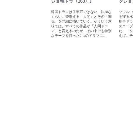
ジョ韓ドラ〈163〉】
クショ
韓国ドラマは生半可ではない。執拗な
ソウル中
くらい、登場する「人間」とその「関
を守る水
係」を詳細に描いていく。そういう意
刑事ドラ
味では、すべての作品が「人間ドラ
ズニープ
マ」と言えるのだが、その中でも特別
だ。 ク
なテーマを持った5つのドラマに…
えば、チ