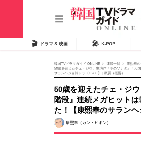
🎬
🎤
ドラマ & 映画
K-POP
韓国TVドラマガイド ONLINE
連載一覧
康煕奉の
50歳を迎えたチェ・ジウ、主演作『冬のソナタ』『天
サランヘジョ韓ドラ〈167〉】 | 概要（概要）
50歳を迎えたチェ・ジ
階段』連続メガヒットは
た！【康熙奉のサランヘジ
康熙奉（カン・ヒボン）