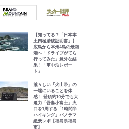
【知ってる？「日本本
土四極踏破証明書」】
広島から本州4島の最南
端へ「ドライブがてら
行ってみた」意外な結
果！「車中泊レポー
ト」
荒々しい「火山帯」の
一端にいることを体
感！ 登頂約10分でも大
迫力「吾妻小富士」火
口を1周する「1時間半
ハイキング」パノラマ
絶景レポ【福島県福島
市】