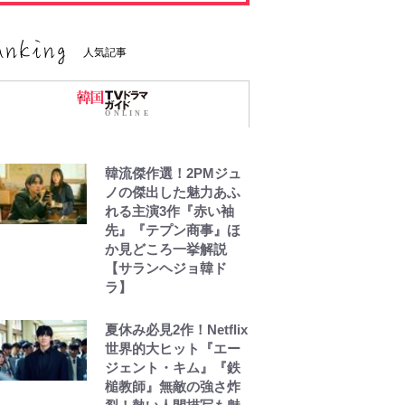
人気記事
韓流傑作選！2PMジュ
ノの傑出した魅力あふ
れる主演3作『赤い袖
先』『テプン商事』ほ
か見どころ一挙解説
【サランヘジョ韓ド
ラ】
夏休み必見2作！Netflix
世界的大ヒット『エー
ジェント・キム』『鉄
槌教師』無敵の強さ炸