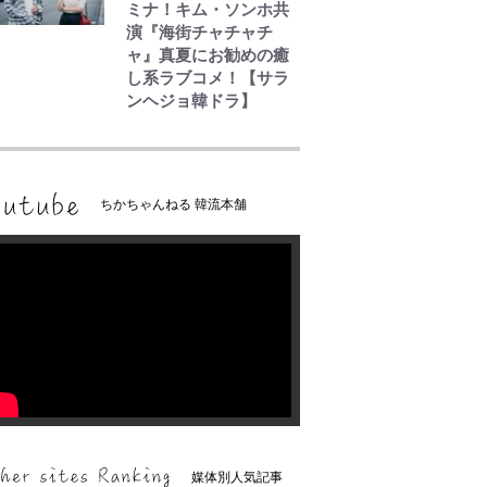
ミナ！キム・ソンホ共
演『海街チャチャチ
ャ』真夏にお勧めの癒
し系ラブコメ！【サラ
ンヘジョ韓ドラ】
ちかちゃんねる 韓流本舗
媒体別人気記事