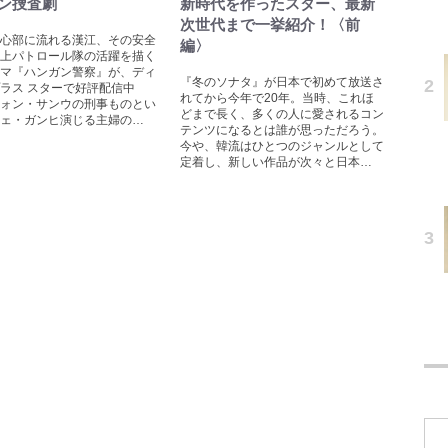
ン捜査劇
新時代を作ったスター、最新
次世代まで一挙紹介！〈前
心部に流れる漢江、その安全
編〉
上パトロール隊の活躍を描く
マ『ハンガン警察』が、ディ
『冬のソナタ』が日本で初めて放送さ
ラス スターで好評配信中
れてから今年で20年。当時、これほ
ォン・サンウの刑事ものとい
どまで長く、多くの人に愛されるコン
ェ・ガンヒ演じる主婦の…
テンツになるとは誰が思っただろう。
今や、韓流はひとつのジャンルとして
定着し、新しい作品が次々と日本…