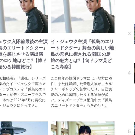
ェウク入隊前最後の主演
イ・ジェウク主演『孤島のエリ
島のエリートドクター』
ートドクター』舞台の美しい離
道を感じさせる演出満
島の景色に癒される!韓国の島
際のロケ地はどこ?【韓ド
旅の魅力とは?【旬ドラマ見ど
始める韓国旅行】
ころ考察】
ぬ相続者』『還魂』シリーズ
ここ数年の韓国ドラマには、地方に移
集めたイ・ジェウク主演のメ
住、または帰郷した登場人物が、カル
・ラブコメディ『孤島のエリ
チャーギャップで苦労したり、自己実
ター』がディズニープラスで
現のために奮闘したりする物語が多
。本作は2026年5月に兵役に
い。ディズニープラス配信中の『孤島
・ジェウクにとって入...
のエリートドクター』もそのひと...