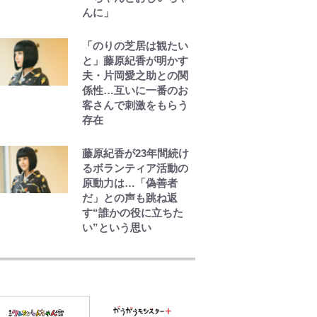
ドユニに世界が熱狂｢サ
んに」
ードなのにズルい｣｢こ
りゃかっけえわ｣
「のりの芝居は観たい
と」藤原紀香が明かす
｢知念さんを煽ってたの
夫・片岡愛之助との関
と同じ人？｣鹿島・鈴木
係性…互いに一番のお
優磨、大逆転勝利後
客さんで刺激をもらう
の“超・優等生インタビ
存在
ュー”が話題！｢試合中
とのギャップw｣｢礼儀
藤原紀香が23年間続け
正しいイケメンやな」
るボランティア活動の
原動力は…「偽善者
だ」との声も跳ね返
す“誰かの役に立ちた
い”という思い
「自分の絵ごと、この
ジャンルはそろそろ終
わりかな」江口寿史が
炎上を経て樋口毅宏に
語ったこと