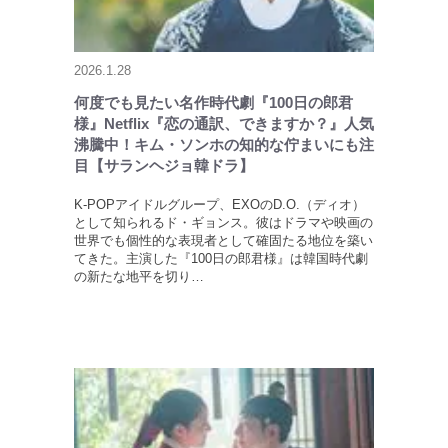
2026.1.28
何度でも見たい名作時代劇『100日の郎君
様』Netflix『恋の通訳、できますか？』人気
沸騰中！キム・ソンホの知的な佇まいにも注
目【サランヘジョ韓ドラ】
K-POPアイドルグループ、EXOのD.O.（ディオ）
として知られるド・ギョンス。彼はドラマや映画の
世界でも個性的な表現者として確固たる地位を築い
てきた。主演した『100日の郎君様』は韓国時代劇
の新たな地平を切り…