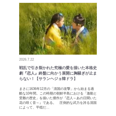
2026.7.22
戦乱で引き裂かれた究極の愛を描いた本格史
劇『恋人』終盤に向かう展開に胸騒ぎが止ま
らない！【サランヘジョ韓ドラ】
まさに1636年12月の「清国の攻撃」から始まる過
酷な10年間。この時期の朝鮮半島における「激動と
受難の歴史」を描いた傑作が『恋人～あの日聞いた
花の咲く音～』である。 圧倒的な武力を誇る清国
によって、平穏だ…