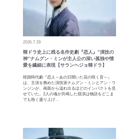
2026.7.29
韓ドラ史上に残る名作史劇『恋人』”演技の
神”ナムグン・ミンが主人公の深い孤独や情
愛を繊細に表現【サランヘジョ韓ドラ】
韓国時代劇『恋人～あの日聞いた花の咲く音～』
は、主演を務めた演技派ナムグン・ミンとアン・ウ
ンジンが、画面から溢れ出るほどのインパクトを見
せていた。2人の魂が共鳴した競演は物語をどこま
でも熱く盛り上げ…