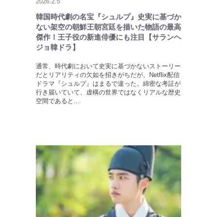
2026.2.5
韓国時代劇の名宝『シュルプ』史実に基づか
ない架空の朝鮮王朝宮廷を描いた物語の最高
傑作！王子役の新進俳優にも注目【サランヘ
ジョ韓ドラ】
通常、時代劇において史実に基づかないストーリー
だとリアリティの欠如を招きがちだが、Netflix配信
ドラマ『シュルプ』はまるで違った。綿密な考証が
行き届いていて、虚構の世界ではなくリアルな歴史
空間であると…