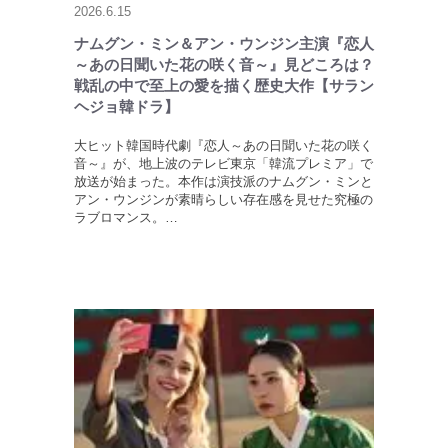
2026.6.15
ナムグン・ミン＆アン・ウンジン主演『恋人
～あの日聞いた花の咲く音～』見どころは？
戦乱の中で至上の愛を描く歴史大作【サラン
ヘジョ韓ドラ】
大ヒット韓国時代劇『恋人～あの日聞いた花の咲く
音～』が、地上波のテレビ東京「韓流プレミア」で
放送が始まった。本作は演技派のナムグン・ミンと
アン・ウンジンが素晴らしい存在感を見せた究極の
ラブロマンス。…