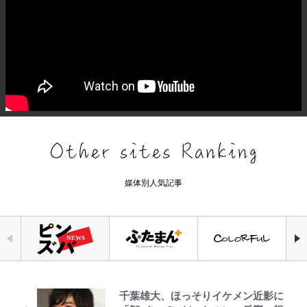
媒体別人気記事
千葉雄大、ほっそりイケメン近影に
「自分の絵ごと、このジャンルはそ
空の轍と大地の雲と 第1回
錦織一清の写真集はなぜ私服なの
公式-冒険家になろう! ~スキルボー
｢守り方かっこよすぎ｣上田綺世が
荒々しい「火山帯」の一端にいるこ
えびめしの流儀