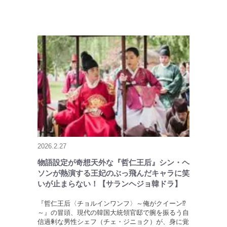
2026.2.27
物語設定が奇想天外な『哲仁王后』シン・ヘ
ソンが熱演する王妃のぶっ飛んだキャラに笑
いが止まらない！【サランヘジョ韓ドラ】
『哲仁王后〈チョルインワンフ〉～俺がクイーン⁉
～』の冒頭、現代の韓国大統領官邸で腕を振るう自
信過剰な男性シェフ（チェ・ジニョク）が、身に覚