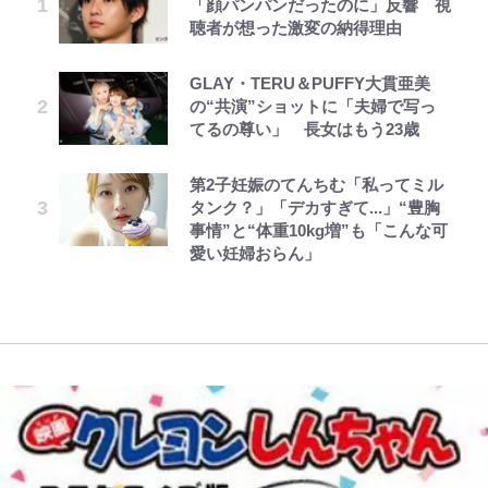
「顔パンパンだったのに」反響 視
ろそろ終わりかな」江口寿史が炎上
か…高級ブランドをやめ等身大の自
ドでダンジョン攻略~ 第65話(1)
妻の“ワンオペ騒動”に家族写真で
とを体感！ 登頂約10分でも大迫力
聴者が想った激変の納得理由
を経て樋口毅宏に語ったこと
分を表現する現在「ちゃんとおじい
アンサー！ボールも嫁の炎上も収め
「吾妻小富士」火口を1周する「1
ちゃんに」
る“神対応”に新婚の板倉、久保、
時間半ハイキング」パノラマ絶景レ
長友夫妻も続々エール！
ポ【福島県福島市】
GLAY・TERU＆PUFFY大貫亜美
「カルチャーは引用の歴史である」
第3回 出版までの道のり・その2
公式-超難関ダンジョンで10万年修
でっかい男になりたいゾ
藤原紀香が23年間続けるボランテ
の“共演”ショットに「夫婦で写っ
江口寿史と樋口毅宏、“引用と継
行した結果、世界最強に~最弱無能
ィア活動の原動力は…「偽善者だ」
｢めーっちゃオシャじゃん｣中田英
青く美しい「幸せのブルービー」の
てるの尊い」 長女はもう23歳
承”をめぐる対話
の下剋上~ 第37話(1)
との声も跳ね返す“誰かの役に立ち
寿やトッティも愛した名門ローマ、
正体とは？ 身近な場所で見つける
たい”という思い
新アウェイユニが大評判！｢カッコ
コツを紹介【あなたのすぐそばにい
第2子妊娠のてんちむ「私ってミル
1万円超えも「納得のクオリティ」
レビュー『仮面家族』悠木シュン・
公式-ヒロインが来る前に妊娠しま
浅草は日本の心だゾ
いい｣｢好きなデザイン｣｢今年は2nd
る「季節の虫」の探し方 vol.21】
タンク？」「デカすぎて...」“豊胸
『この素晴らしい世界に祝福を！』
著
した~詰んだはずの悪役令嬢です
買おうかな｣
錦織一清が語る還暦からの新たな挑
事情”と“体重10kg増”も「こんな可
10万針以上の密度で再現された“め
が、どうやら違うようです~ 第1話
戦…少年隊の分岐点と60代で挑む
【キャンプ自己啓発】増えすぎたギ
愛い妊婦おらん」
ぐみん刺繍ワークシャツ”にファン
映画監督作『僕は瞳に恋してる』
浦和と千葉の首をかしげる主力放
アを棚卸し！ “ウルトラライト” 目
も感動
出、柏リカルドの下で新加入2人が
指した「自分スタイル」再構築でわ
化ける！Jリーグに必要な外国人選
かった「本当に必要な7つの道具」
手は【Jリーグ開幕｢初めての秋春
とは
制｣の大激論】(4)