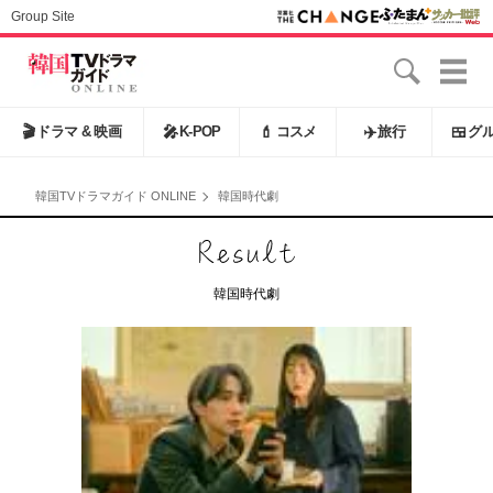
Group Site
🎬
ドラマ & 映画
🎤
K-POP
💄
コスメ
✈️
旅行
🍱
グ
韓国TVドラマガイド ONLINE
韓国時代劇
韓国時代劇