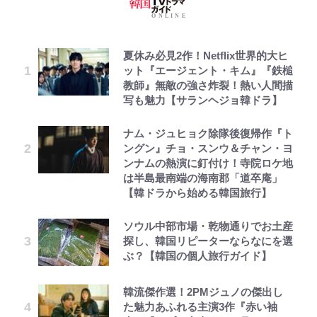
夏休み必見2作！Netflix世界的大ヒ
ット『エージェント・キム』『鉄槌
教師』無敵の強さ炸裂！熱い人間描
写も魅力【サランヘジョ韓ドラ】
ナム・ジュヒョク除隊後復帰作『ト
ングン』チョ・スンウ＆チャン・ヨ
ンナムの熱演に釘付け！寺院ロケ地
は半島最南端の海南郡「道卒庵」
【韓ドラから始める韓国旅行】
ソウル中部市場・乾物通りでお土産
探し、韓国リピーターならなにを選
ぶ？【韓国の個人旅行ガイド】
韓流傑作選！2PMジュノの傑出し
た魅力あふれる主演3作『赤い袖