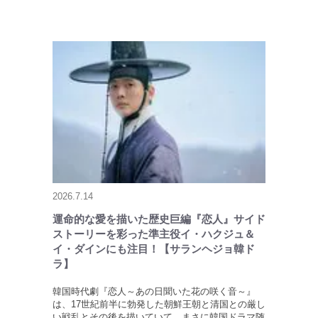
2026.7.14
運命的な愛を描いた歴史巨編『恋人』サイド
ストーリーを彩った準主役イ・ハクジュ＆
イ・ダインにも注目！【サランヘジョ韓ド
ラ】
韓国時代劇『恋人～あの日聞いた花の咲く音～』
は、17世紀前半に勃発した朝鮮王朝と清国との厳し
い戦乱とその後を描いていて、まさに韓国ドラマ随