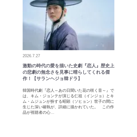
2026.7.27
激動の時代の愛を描いた史劇『恋人』歴史上
の悲劇の無念さを見事に晴らしてくれる傑
作！【サランヘジョ韓ドラ】
韓国時代劇『恋人～あの日聞いた花の咲く音～』で
は、キム・ジョンテが演じる仁祖（インジョ）とキ
ム・ムジュンが扮する昭顕（ソヒョン）世子の間に
生じた深い確執が、詳細に描かれていた。 この作
品が視聴者の心…