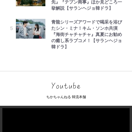
先』『テプン商事』ほか見どころ一
挙解説【サランヘジョ韓ドラ】
青龍シリーズアワードで喝采を浴び
たシン・ミナ！キム・ソンホ共演
『海街チャチャチャ』真夏にお勧め
の癒し系ラブコメ！【サランヘジョ
韓ドラ】
ちかちゃんねる 韓流本舗