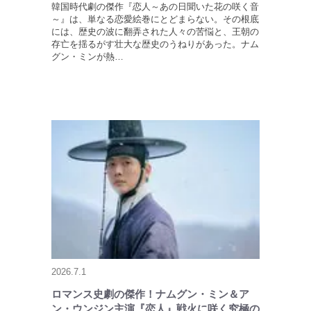
韓国時代劇の傑作『恋人～あの日聞いた花の咲く音
～』は、単なる恋愛絵巻にとどまらない。その根底
には、歴史の波に翻弄された人々の苦悩と、王朝の
存亡を揺るがす壮大な歴史のうねりがあった。ナム
グン・ミンが熱…
2026.7.1
ロマンス史劇の傑作！ナムグン・ミン＆ア
ン・ウンジン主演『恋人』戦火に咲く究極の