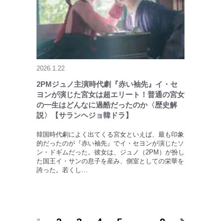
2026.1.22
2PMジュノ主演時代劇『赤い袖先』イ・セ
ヨンが演じた宮女は超エリート！普通の宮女
の一生はどんなに過酷だったのか〈歴史解
説〉【サランヘジョ韓ドラ】
韓国時代劇によく出てくる宮女といえば、最も印象
的だったのが『赤い袖先』でイ・セヨンが演じたソ
ン・ドギムだった。彼女は、ジュノ（2PM）が扮し
た国王イ・サンの息子を産み、側室としての栄華を
誇った。若くし…