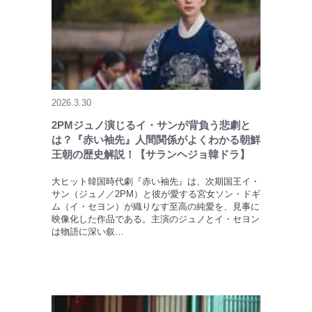
2026.3.30
2PMジュノ演じるイ・サンが背負う悲劇と
は？『赤い袖先』人間関係がよくわかる朝鮮
王朝の歴史解説！【サランヘジョ韓ドラ】
大ヒット韓国時代劇『赤い袖先』は、次期国王イ・
サン（ジュノ／2PM）と彼が愛する宮女ソン・ドギ
ム（イ・セヨン）が織りなす至高の純愛を、見事に
映像化した作品である。主演のジュノとイ・セヨン
は物語に深い叙…