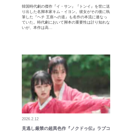
韓国時代劇の傑作『イ・サン』『トンイ』を世に送
り出した名脚本家キム・イヨン。彼女がその後に執
筆した『ヘチ 王座への道』も名作の本流に連なっ
ていた。時代劇において脚本の重要性は計り知れな
いが、本作は高…
2026.2.12
見逃し厳禁の超異色作『ノクドゥ伝』ラブコ