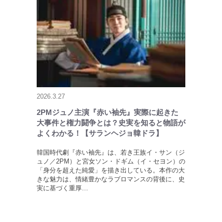
2026.3.27
2PMジュノ主演『赤い袖先』実際に起きた
大事件と権力闘争とは？史実を知ると物語が
よくわかる！【サランヘジョ韓ドラ】
韓国時代劇『赤い袖先』は、若き王族イ・サン（ジ
ュノ／2PM）と宮女ソン・ドギム（イ・セヨン）の
「身分を超えた純愛」を描き出している。本作の大
きな魅力は、情緒豊かなラブロマンスの背後に、史
実に基づく重厚…