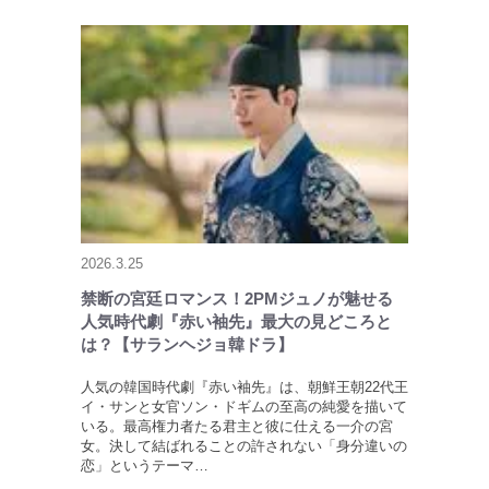
2026.3.25
禁断の宮廷ロマンス！2PMジュノが魅せる
人気時代劇『赤い袖先』最大の見どころと
は？【サランヘジョ韓ドラ】
人気の韓国時代劇『赤い袖先』は、朝鮮王朝22代王
イ・サンと女官ソン・ドギムの至高の純愛を描いて
いる。最高権力者たる君主と彼に仕える一介の宮
女。決して結ばれることの許されない「身分違いの
恋」というテーマ…