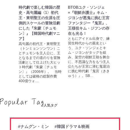
時代劇で楽しむ韓国の歴
BTOBユク・ソンジェ
史・高句麗編〈1〉初代
×『朝鮮弁護士』キム・
王・東明聖王の生涯を圧
ジヨンが悪鬼に挑む王宮
倒的スケールの冒険活劇
ファンタジー『鬼宮』、
にした『朱蒙〔チュモ
王様役キム・ジフンの存
ン〕』【韓国時代劇マニ
在も光る！
ア】
ともにアイドル出身で、練
習生時代からの親友とい
高句麗の初代王・東明聖王
う、ユク・ソンジェとキ
（トンミョンソンワン）こ
ム・ジヨンがタッグを組
とチュモンを主人公に、王
み、架空の朝鮮王朝を舞台
となるまでの道のりを冒険
に、不思議な力をもつ主人
活劇として仕上げた大ヒッ
公たちが王宮に潜む鬼退治
ト時代劇『朱蒙〔チュモ
に挑む時代劇『鬼宮（きき
ン〕』（2006年）。 当時
ゅう）』。SB…
としては破格の総製作費
400億ウォ…
人気タグ
#ナムグン・ミン
#韓国ドラマ＆映画