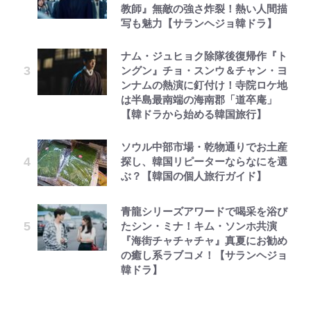
教師』無敵の強さ炸裂！熱い人間描
写も魅力【サランヘジョ韓ドラ】
ナム・ジュヒョク除隊後復帰作『ト
ングン』チョ・スンウ＆チャン・ヨ
ンナムの熱演に釘付け！寺院ロケ地
は半島最南端の海南郡「道卒庵」
【韓ドラから始める韓国旅行】
ソウル中部市場・乾物通りでお土産
探し、韓国リピーターならなにを選
ぶ？【韓国の個人旅行ガイド】
青龍シリーズアワードで喝采を浴び
たシン・ミナ！キム・ソンホ共演
『海街チャチャチャ』真夏にお勧め
の癒し系ラブコメ！【サランヘジョ
韓ドラ】