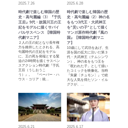
2025.7.26
2025.6.28
時代劇で楽しむ韓国の歴
時代劇で楽しむ韓国の歴
史・高句麗編〈3〉『于氏
史・高句麗編〈2〉神の名
王后』9代・故国川王の王
をもつ3代王・大武神王
妃をモデルに描くサバイ
を“災いの子“として描く
バルサスペンス 【韓国時
マンガ原作時代劇『風の
代劇マニア】
国』【韓国時代劇マニ
２人の王の妃となり長年権
ア】
力を維持したとされる、高
10歳にして武功をあげ、生
句麗時代の王妃をモデル
涯を国の拡大に注いだ第３
に、王の死を発端とする緊
代・大武神王（テムシンワ
迫の24時間を描くサスペン
ン）。神の名をもつ王を
スアクション時代劇『于氏
「呪われた子」として描い
王后（うしおうこ
たコミックを映像化。当時
う）』。 『ペーパー・ハ
『朱蒙〔チュモン〕』で絶
ウス・コリア：統…
大な人気を得たソン・イル
グクが、…
2025.6.21
2025.6.17