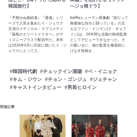
韓国旅行】
ヘジョ韓ドラ】
『予期せぬ相続者』『還魂』シリ
Netflixヒューマン群像劇『誰だって
ーズで人気を集めたイ・ジェウク
無価値な自分と闘っている』の主
主演のメディカル・ラブコメディ
人公ファン・ドンマン(ク・ギョフ
『孤島のエリートドクター』がデ
ァン)は、20年間も念願の映画監督
ィズニープラスで配信中だ。本作
としてデビューできなかった。そ
は2026年5月に兵役に就いたイ・ジ
の腹いせに、他の監督を徹底的に
ェウクにとって入...
けなす投稿を...
#韓国時代劇
#チェックイン漢陽
#ペ・イニョク
#キム・ジウン
#チョン・ゴンジュ
#ジェチャン
#キャストインタビュー
#男装ヒロイン
関連記事