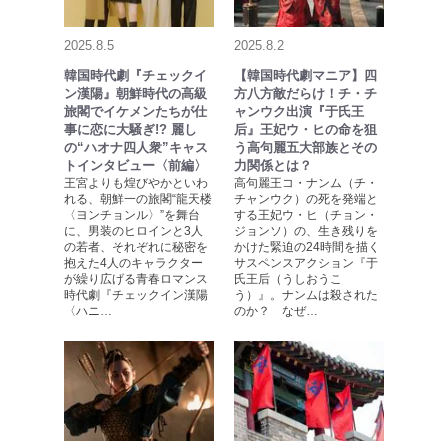
2025.8.5
2025.8.2
韓国時代劇『チェックイ
【韓国時代劇マニア】四
ン漢陽』朝鮮時代の高級
方八方敵だらけ！チ・チ
旅閣でイケメンたちが仕
ャンウク出演『于氏王
事に恋に大騒ぎ!? 麗し
后』王妃ウ・ヒの命を狙
の“ハオナ四人衆”キャス
う高句麗五大部族とその
トインタビュー〈前編〉
力関係とは？
王宮よりも煌びやかといわ
高句麗王コ・ナンム（チ・
れる、朝鮮一の旅閣“龍天楼
チャンウク）の死を発端と
〈ヨンチョンル〉”を舞台
する王妃ウ・ヒ（チョン・
に、男装のヒロインと3人
ジョンソ）の、生き残りを
の若者、それぞれに秘密を
かけた緊迫の24時間を描く
抱えた4人のキャラクター
サスペンスアクション『于
が繰り広げる青春ロマンス
氏王后（うしおうこ
時代劇『チェックイン漢陽
う）』。ナンムは殺された
〈ハニ…
のか？ なぜ…