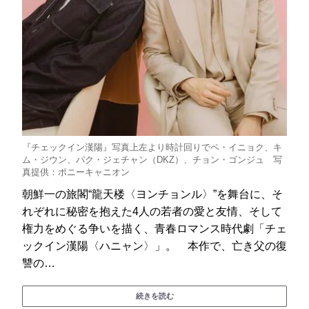
『チェックイン漢陽』写真上左より時計回りでペ・イニョク、キ
ム・ジウン、パク・ジェチャン（DKZ）、チョン・ゴンジュ 写
真提供：ポニーキャニオン
朝鮮一の旅閣“龍天楼〈ヨンチョンル〉”を舞台に、そ
れぞれに秘密を抱えた4人の若者の愛と友情、そして
権力をめぐる争いを描く、青春ロマンス時代劇「チェ
ックイン漢陽〈ハニャン〉」。 本作で、亡き父の復
讐の…
続きを読む