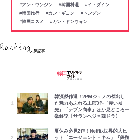
#アン・ウンジン
#韓国料理
#イ・ダイン
#韓国旅行
#カン・ギヨン
#トングン
#韓国コスメ
#カン・ドンウォン
人気記事
韓流傑作選！2PMジュノの傑出し
た魅力あふれる主演3作『赤い袖
先』『テプン商事』ほか見どころ一
挙解説【サランヘジョ韓ドラ】
夏休み必見2作！Netflix世界的大ヒ
ット『エージェント・キム』『鉄槌