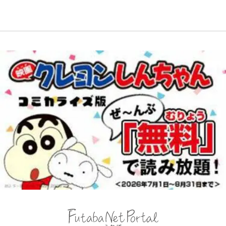
ないのに大満足！ 上高地帰りに寄
もらう存在
人？｣鹿島・鈴木優磨、大逆転勝利
りたい「林檎の湯屋 おぶ～」【山
後の“超・優等生インタビュー”が
帰り、今日はどこでととのう？
話題！｢試合中とのギャップw｣｢礼
vol.7】
儀正しいイケメンやな」