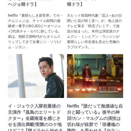
ヘジョ韓ドラ】
韓ドラ】
Netflix『素晴らしき新世界』でホ・
大ヒット韓国時代劇『恋人~あの日
ナムジュンは、チャイル財閥の後
聞いた花の咲く音~』が、地上波の
継者一番手のBOJEI(ビーオージェ
テレビ東京「韓流プレミア」で放
イ)代表チャ・セゲに扮している。
送が始まった。本作は演技派のナ
彼は、朝鮮王朝時代からタイムス
ムグン・ミンとアン・ウンジンが
リップしてきて女優シン・ソリ(イ
素晴らしい存在感を見せた究極の
ム・ジヨン...
ラブロマンス。...
イ・ジェウク入隊前最後の
Netflix『誰だって無価値な自
主演作『孤島のエリートド
分と闘っている』後半の神
クター』全羅南道を感じさ
回!カン・マルグムの演技は
せる演出満載!実際のロケ地
切れ味が抜群で「俳優魂の
はどこ?【韓ドラから始める
降臨」を思わせる【サラン