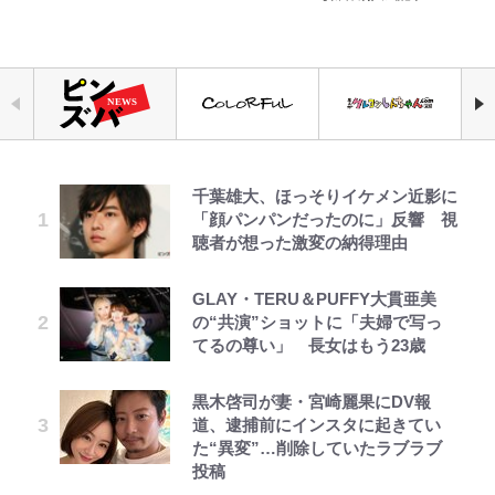
千葉雄大、ほっそりイケメン近影に
空の轍と大地の雲と 第1回
えびめしの流儀
【キャンプ自己啓発】増えすぎたギ
錦織一清の写真集はなぜ私服なの
公式-ヒロインが来る前に妊娠しま
｢なんじゃこりゃあああ！｣本田圭
「自分の絵ごと、このジャンルはそ
「顔パンパンだったのに」反響 視
アを棚卸し！ “ウルトラライト” 目
か…高級ブランドをやめ等身大の自
した~詰んだはずの悪役令嬢です
佑の古巣ミラン、漆黒×蛍光レッド
ろそろ終わりかな」江口寿史が炎上
聴者が想った激変の納得理由
指した「自分スタイル」再構築でわ
分を表現する現在「ちゃんとおじい
が、どうやら違うようです~ 第1話
の超絶クールな新サードユニに世界
を経て樋口毅宏に語ったこと
かった「本当に必要な7つの道具」
ちゃんに」
が熱狂｢サードなのにズルい｣｢こり
とは
ゃかっけえわ｣
GLAY・TERU＆PUFFY大貫亜美
第3回 出版までの道のり・その2
でっかい男になりたいゾ
公式-冒険家になろう! ~スキルボー
映画『ちいかわ』入場者特典「第２
藤原紀香が23年間続けるボランテ
の“共演”ショットに「夫婦で写っ
ドでダンジョン攻略~ 第65話(1)
弾」がスタート！まさかの人気アイ
荒々しい「火山帯」の一端にいるこ
ィア活動の原動力は…「偽善者だ」
浦和と千葉の首をかしげる主力放
てるの尊い」 長女はもう23歳
テムに称賛続々「豪華すぎる！」
とを体感！ 登頂約10分でも大迫力
との声も跳ね返す“誰かの役に立ち
出、柏リカルドの下で新加入2人が
「吾妻小富士」火口を1周する「1
たい”という思い
化ける！Jリーグに必要な外国人選
黒木啓司が妻・宮崎麗果にDV報
レビュー『仮面家族』悠木シュン・
ボーちゃんの一途な気持ちだゾ
公式-超難関ダンジョンで10万年修
1万円超えも「納得のクオリティ」
時間半ハイキング」パノラマ絶景レ
手は【Jリーグ開幕｢初めての秋春
道、逮捕前にインスタに起きてい
著
行した結果、世界最強に~最弱無能
『この素晴らしい世界に祝福を！』
ポ【福島県福島市】
制｣の大激論】(4)
「のりの芝居は観たいと」藤原紀香
た“異変”…削除していたラブラブ
の下剋上~ 第37話(1)
10万針以上の密度で再現された“め
が明かす夫・片岡愛之助との関係
投稿
ぐみん刺繍ワークシャツ”にファン
「電気風呂の数は全国一」温泉じゃ
性…互いに一番のお客さんで刺激を
｢知念さんを煽ってたのと同じ
も感動