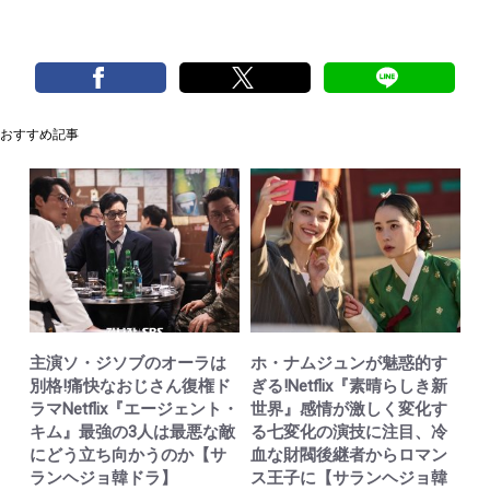
おすすめ記事
主演ソ・ジソブのオーラは
ホ・ナムジュンが魅惑的す
別格!痛快なおじさん復権ド
ぎる!Netflix『素晴らしき新
ラマNetflix『エージェント・
世界』感情が激しく変化す
キム』最強の3人は最悪な敵
る七変化の演技に注目、冷
にどう立ち向かうのか【サ
血な財閥後継者からロマン
ランヘジョ韓ドラ】
ス王子に【サランヘジョ韓