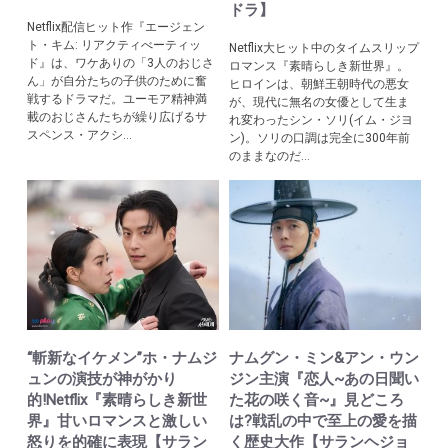
ドラ】
Netflix配信ヒット作『エージェン
ト・キム: リアクティべーティッ
Netflix大ヒット中のタイムスリップ
ド』は、ワケありの「3人のおじさ
ロマンス『素晴らしき新世界』。
ん」が自分たちの子供のために奮
ヒロインは、朝鮮王朝時代の悪女
戦するドラマだ。ユーモア精神満
が、現代に無名の女優として生ま
載のおじさんたちが繰り広げるサ
れ変わったシン・ソリ(イム・ジヨ
スペンス・アクシ...
ン)。ソリの口調は完全に300年前
のままなのだ...
“斬新なイケメン”ホ・ナムジ
ナムグン・ミン&アン・ウン
ュンの演技が神がかり
ジン主演『恋人~あの日聞い
的!Netflix『素晴らしき新世
た花の咲く音~』見どころ
界』甘いロマンスと激しい
は?戦乱の中で至上の愛を描
怒りを的確に表現【サラン
く歴史大作【サランヘジョ