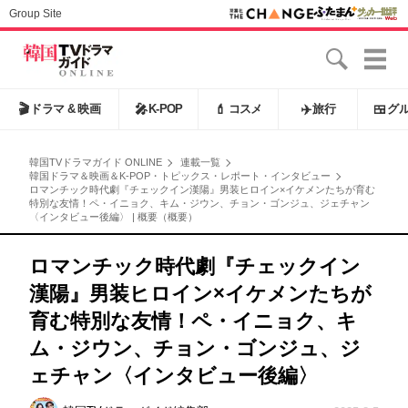
Group Site
🎬
ドラマ & 映画
🎤
K-POP
💄
コスメ
✈️
旅行
🍱
グ
韓国TVドラマガイド ONLINE
連載一覧
韓国ドラマ＆映画＆K-POP・トピックス・レポート・インタビュー
ロマンチック時代劇『チェックイン漢陽』男装ヒロイン×イケメンたちが育む
特別な友情！ペ・イニョク、キム・ジウン、チョン・ゴンジュ、ジェチャン
〈インタビュー後編〉 | 概要（概要）
ロマンチック時代劇『チェックイン
漢陽』男装ヒロイン×イケメンたちが
育む特別な友情！ペ・イニョク、キ
ム・ジウン、チョン・ゴンジュ、ジ
ェチャン〈インタビュー後編〉