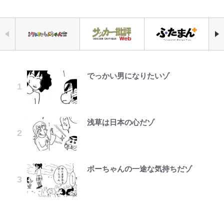
でっかい男になりたいゾ
浦和と千葉の首をかしげる主力放
「自分の絵ごと、このジャンルはそ
荒々しい「火山帯」の一端にいるこ
千葉雄大、ほっそりイケメン近影に
公式-ヒロインが来る前に妊娠しま
空の轍と大地の雲と 第1回
錦織一清の写真集はなぜ私服なの
出、柏リカルドの下で新加入2人が
ろそろ終わりかな」江口寿史が炎上
とを体感！ 登頂約10分でも大迫力
「顔パンパンだったのに」反響 視
した~詰んだはずの悪役令嬢です
か…高級ブランドをやめ等身大の自
化ける！Jリーグに必要な外国人選
を経て樋口毅宏に語ったこと
「吾妻小富士」火口を1周する「1
聴者が想った激変の納得理由
が、どうやら違うようです~ 第1話
分を表現する現在「ちゃんとおじい
手は【Jリーグ開幕｢初めての秋春
時間半ハイキング」パノラマ絶景レ
ちゃんに」
制｣の大激論】(4)
ポ【福島県福島市】
浅草は日本の心だゾ
ファミマと『VIVANT』第2シーズ
GLAY・TERU＆PUFFY大貫亜美
公式-婚約破棄されたのでお掃除メ
第3回 出版までの道のり・その2
錦織一清が語る還暦からの新たな挑
ンのコラボがスタート！ “別班饅
の“共演”ショットに「夫婦で写っ
イドになったら笑わない貴公子様に
｢めーっちゃオシャじゃん｣中田英
青く美しい「幸せのブルービー」の
戦…少年隊の分岐点と60代で挑む
頭”や限定グッズ登場にファン感激
てるの尊い」 長女はもう23歳
溺愛されました 第27話(3)
寿やトッティも愛した名門ローマ、
正体とは？ 身近な場所で見つける
映画監督作『僕は瞳に恋してる』
「これは買うしかない！」
新アウェイユニが大評判！｢カッコ
コツを紹介【あなたのすぐそばにい
ボーちゃんの一途な気持ちだゾ
オダウエダ植田、「2年半で56kg
公式-だって、あなたが浮気をした
レビュー『仮面家族』悠木シュン・
いい｣｢好きなデザイン｣｢今年は2nd
る「季節の虫」の探し方 vol.21】
「まだ2枚しか描けてないんだよね
藤原紀香が23年間続けるボランテ
増」130㎏ボディに驚きと心配 過
から 第9話(1)
著
買おうかな｣
ぇ」作家・樋口毅宏が問う、今再
ィア活動の原動力は…「偽善者だ」
去の「めちゃ美人」写真も再び
アユは「怒らせて掛ける」魚だっ
び、漫画に向かう江口寿史の現在地
との声も跳ね返す“誰かの役に立ち
｢守り方かっこよすぎ｣上田綺世が
た！ ルアーを追わせて釣りあげる
たい”という思い
妻の“ワンオペ騒動”に家族写真で
「アユイング」のオリジナリティ＆