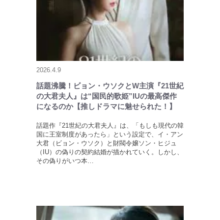
2026.4.9
話題沸騰！ビョン・ウソクとW主演『21世紀
の大君夫人』は“国民的歌姫”IUの最高傑作
になるのか【推しドラマに魅せられた！】
話題作『21世紀の大君夫人』は、「もしも現代の韓
国に王室制度があったら」という設定で、イ・アン
大君（ビョン・ウソク）と財閥令嬢ソン・ヒジュ
（IU）の偽りの契約結婚が描かれていく。しかし、
その偽りがいつ本…