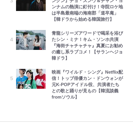
ングン』チョ・スンウ＆チャン・ヨ
ンナムの熱演に釘付け！寺院ロケ地
は半島最南端の海南郡「道卒庵」
【韓ドラから始める韓国旅行】
青龍シリーズアワードで喝采を浴び
たシン・ミナ！キム・ソンホ共演
『海街チャチャチャ』真夏にお勧め
の癒し系ラブコメ！【サランヘジョ
韓ドラ】
映画『ワイルド・シング』Netflix配
信！トップ俳優カン・ドンウォンが
元K-POPアイドル役、共演者たち
との歌と踊りが見もの【韓流談義
fromソウル】