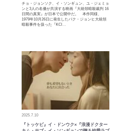
チョ・ジョンソク、イ・ソンギュン、ユ・ジェミョ
ンと3人の名優が共演する映画『大統領暗殺裁判 16
日間の真実』が日本で公開中だ。 本作同様、
1979年10月26日に発生したパク・ジョンヒ大統領
暗殺事件を扱った『KCI…
2025.7.10
『トッケビ』イ・ドンウク×『浪漫ドクター
キム・サブ』イ・ソンギョンで贈る純愛ラブ