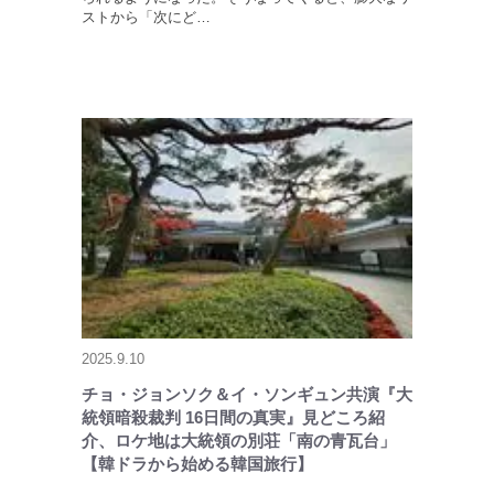
ストから「次にど…
2025.9.10
チョ・ジョンソク＆イ・ソンギュン共演『大
統領暗殺裁判 16日間の真実』見どころ紹
介、ロケ地は大統領の別荘「南の青瓦台」
【韓ドラから始める韓国旅行】