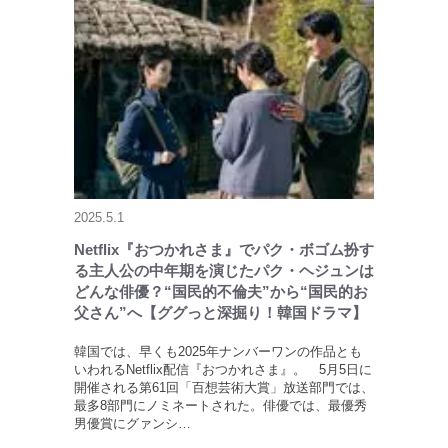
2025.5.1
Netflix『おつかれさま』でパク・ボゴム扮す
る主人公の中年期を演じたパク・ヘジュンは
どんな俳優？“国民的不倫夫”から“国民的お
父さん”へ【ググっと深掘り！韓国ドラマ】
韓国では、早くも2025年ナンバーワンの作品とも
いわれるNetflix配信『おつかれさま』。 5月5日に
開催される第61回「百想芸術大賞」放送部門では、
最多8部門にノミネートされた。俳優では、最優秀
男優賞にグァンシ…