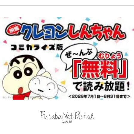
アンサー！ボールも嫁の炎上も収め
おもしろさを知る
る“神対応”に新婚の板倉、久保、
長友夫妻も続々エール！