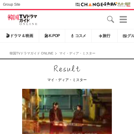
Group Site
🎬
ドラマ & 映画
🎤
K-POP
💄
コスメ
✈️
旅行
🍱
グ
韓国TVドラマガイド ONLINE
マイ・ディア・ミスター
マイ・ディア・ミスター