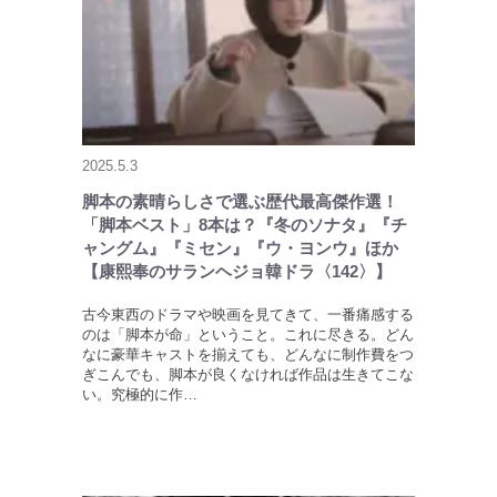
2025.5.3
脚本の素晴らしさで選ぶ歴代最高傑作選！
「脚本ベスト」8本は？『冬のソナタ』『チ
ャングム』『ミセン』『ウ・ヨンウ』ほか
【康熙奉のサランヘジョ韓ドラ〈142〉】
古今東西のドラマや映画を見てきて、一番痛感する
のは「脚本が命」ということ。これに尽きる。どん
なに豪華キャストを揃えても、どんなに制作費をつ
ぎこんでも、脚本が良くなければ作品は生きてこな
い。究極的に作…