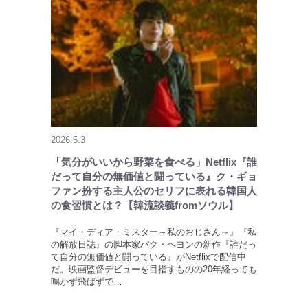
2026.5.3
「気分がいいから野菜を食べる」Netflix『誰
だって自分の無価値と闘っている』ク・ギョ
ファン扮する主人公のセリフに表れる韓国人
の食習慣とは？【韓流談義fromソウル】
『マイ・ディア・ミスター～私のおじさん～』『私
の解放日誌』の脚本家パク・ヘヨンの新作『誰だっ
て自分の無価値と闘っている』がNetflixで配信中
だ。映画監督デビューを目指すものの20年経っても
鳴かず飛ばずで…