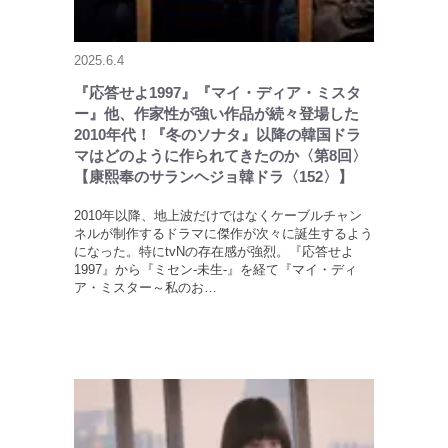
2025.6.4
『応答せよ1997』『マイ・ディア・ミスタ
ー』他、作家性が強い作品が続々登場した
2010年代！『冬のソナタ』以降の韓国ドラ
マはどのように作られてきたのか〈第8回〉
【康熙奉のサランヘジョ韓ドラ〈152〉】
2010年以降、地上波だけではなくケーブルチャン
ネルが制作するドラマに傑作が次々に誕生するよう
になった。特にtvNの存在感が強烈。『応答せよ
1997』から『ミセン-未生-』を経て『マイ・ディ
ア・ミスター～私のお…