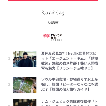
人気記事
夏休み必見2作！Netflix世界的大ヒ
ット『エージェント・キム』『鉄槌
教師』無敵の強さ炸裂！熱い人間描
写も魅力【サランヘジョ韓ドラ】
ソウル中部市場・乾物通りでお土産
探し、韓国リピーターならなにを選
ぶ？【韓国の個人旅行ガイド】
ナム・ジュヒョク除隊後復帰作『ト