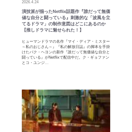
2026.4.24
演技派が揃ったNetflix話題作『誰だって無価
値な自分と闘っている』刺激的な「波風を立
てるドラマ」の制作意図はどこにあるのか
【推しドラマに魅せられた！】
ヒューマンドラマの名作『マイ・ディア・ミスター
～私のおじさん～』『私の解放日誌』の脚本を手掛
けたパク・ヘヨンの新作『誰だって無価値な自分と
闘っている』がNetflixで配信中だ。ク・ギョファン
とコ・ユンジ…