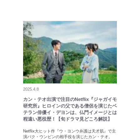
2025.4.8
カン・テオ出演で注目のNetflix『ジャガイモ
研究所』ヒロインの父である僧侶を演じたベ
テラン俳優イ・デヨンは、仏門イメージとは
程遠い悪役歴！【旬ドラマ見どころ解説】
Netflix大ヒット作『ウ・ヨンウ弁護は天才肌』で主
演パク・ウンビンの相手役を演じたカン・テオ。