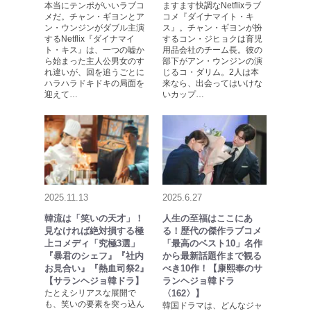
本当にテンポがいいラブコ
ますます快調なNetflixラブ
メだ。チャン・ギヨンとア
コメ『ダイナマイト・キ
ン・ウンジンがダブル主演
ス』。チャン・ギヨンが扮
するNetflix『ダイナマイ
するコン・ジヒョクは育児
ト・キス』は、一つの嘘か
用品会社のチーム長。彼の
ら始まった主人公男女のす
部下がアン・ウンジンの演
れ違いが、回を追うごとに
じるコ・ダリム。2人は本
ハラハラドキドキの局面を
来なら、出会ってはいけな
迎えて…
いカップ…
2025.11.13
2025.6.27
韓流は「笑いの天才」！
人生の至福はここにあ
見なければ絶対損する極
る！歴代の傑作ラブコメ
上コメディ「究極3選」
「最高のベスト10」名作
『暴君のシェフ』『社内
から最新話題作まで観る
お見合い』『熱血司祭2』
べき10作！【康熙奉のサ
【サランヘジョ韓ドラ】
ランヘジョ韓ドラ
たとえシリアスな展開で
〈162〉】
も、笑いの要素を突っ込ん
韓国ドラマは、どんなジャ