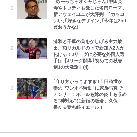
｢めーっちゃオシャじゃん｣中田英
でっかい男になりたいゾ
公式-ヒロインが来る前に妊娠しま
空の轍と大地の雲と 第1回
千葉雄大、ほっそりイケメン近影に
荒々しい「火山帯」の一端にいるこ
「自分の絵ごと、このジャンルはそ
錦織一清の写真集はなぜ私服なの
寿やトッティも愛した名門ローマ、
した~詰んだはずの悪役令嬢です
「顔パンパンだったのに」反響 視
とを体感！ 登頂約10分でも大迫力
ろそろ終わりかな」江口寿史が炎上
か…高級ブランドをやめ等身大の自
新アウェイユニが大評判！｢カッコ
が、どうやら違うようです~ 第1話
聴者が想った激変の納得理由
「吾妻小富士」火口を1周する「1
を経て樋口毅宏に語ったこと
分を表現する現在「ちゃんとおじい
いい｣｢好きなデザイン｣｢今年は2nd
時間半ハイキング」パノラマ絶景レ
ちゃんに」
買おうかな｣
ポ【福島県福島市】
浅草は日本の心だゾ
公式-ヒロインが来る前に妊娠しま
第3回 出版までの道のり・その2
GLAY・TERU＆PUFFY大貫亜美
ファミマと『VIVANT』第2シーズ
錦織一清が語る還暦からの新たな挑
した~詰んだはずの悪役令嬢です
の“共演”ショットに「夫婦で写っ
ンのコラボがスタート！ “別班饅
浦和と千葉の首をかしげる主力放
青く美しい「幸せのブルービー」の
戦…少年隊の分岐点と60代で挑む
が、どうやら違うようです~ 第2話
てるの尊い」 長女はもう23歳
頭”や限定グッズ登場にファン感激
出、柏リカルドの下で新加入2人が
正体とは？ 身近な場所で見つける
映画監督作『僕は瞳に恋してる』
(1)
「これは買うしかない！」
化ける！Jリーグに必要な外国人選
コツを紹介【あなたのすぐそばにい
ボーちゃんの一途な気持ちだゾ
レビュー『仮面家族』悠木シュン・
オダウエダ植田、「2年半で56kg
手は【Jリーグ開幕｢初めての秋春
る「季節の虫」の探し方 vol.21】
公式-だって、あなたが浮気をした
「まだ2枚しか描けてないんだよね
藤原紀香が23年間続けるボランテ
著
増」130㎏ボディに驚きと心配 過
制｣の大激論】(4)
から 第9話(1)
ぇ」作家・樋口毅宏が問う、今再
ィア活動の原動力は…「偽善者だ」
去の「めちゃ美人」写真も再び
アユは「怒らせて掛ける」魚だっ
び、漫画に向かう江口寿史の現在地
との声も跳ね返す“誰かの役に立ち
｢守り方かっこよすぎ｣上田綺世が
た！ ルアーを追わせて釣りあげる
たい”という思い
妻の“ワンオペ騒動”に家族写真で
「アユイング」のオリジナリティ＆
アンサー！ボールも嫁の炎上も収め
おもしろさを知る
る“神対応”に新婚の板倉、久保、
長友夫妻も続々エール！