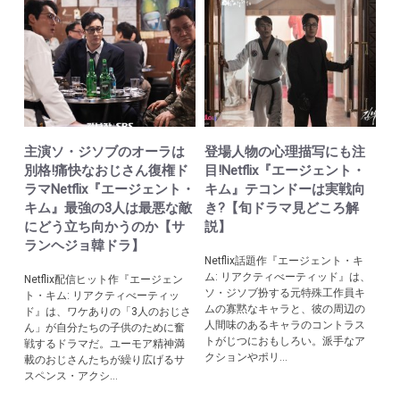
主演ソ・ジソブのオーラは
登場人物の心理描写にも注
別格!痛快なおじさん復権ド
目!Netflix『エージェント・
ラマNetflix『エージェント・
キム』テコンドーは実戦向
キム』最強の3人は最悪な敵
き?【旬ドラマ見どころ解
にどう立ち向かうのか【サ
説】
ランヘジョ韓ドラ】
Netflix話題作『エージェント・キ
ム: リアクティべーティッド』は、
Netflix配信ヒット作『エージェン
ソ・ジソブ扮する元特殊工作員キ
ト・キム: リアクティべーティッ
ムの寡黙なキャラと、彼の周辺の
ド』は、ワケありの「3人のおじさ
人間味のあるキャラのコントラス
ん」が自分たちの子供のために奮
トがじつにおもしろい。派手なア
戦するドラマだ。ユーモア精神満
クションやポリ...
載のおじさんたちが繰り広げるサ
スペンス・アクシ...