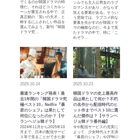
でくるのが韓国ドラマの特
ンルでも主人公男女のラブ
徴だ。それほどコミカルシ
ロマンスがあり、かならず
ーンが重宝される中で、正
笑える要素がある。そうい
真正銘の「笑いの天才」と
う意味では、ラブコメ的な
称するにふさわしい作品を
要素を生かすのが韓国ドラ
選んでみよう。新刊『韓国
マの極致なのだ。今まで見
ドラマ究…
たドラマの中で、特に「こ
れぞラ…
2025.10.24
2025.10.23
最速ランキング発表！過
韓国ドラマの史上最高作
去1年間の「韓国ドラマ究
品は果たして何か？不朽
極ベスト10」Netflix『暴
の名作から配信時代のヒ
君のシェフ』は果たして
ット作までベスト10に選
何位になったのか？【サ
んだ傑作は？【サランヘ
ランヘジョ韓ドラ】
ジョ韓ドラ番外編】
2024年11月から2025年10
今や配信サービスの充実に
月まで、日本の配信サービ
よって、少女時代ユナ主演
ス等で見ることができた新
『暴君のシェフ』や2PMジ