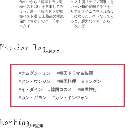
作の中から「韓国ドラマ究
ュノ主演『テプン商事』と
極ベスト10」を選出してみ
いった旬の韓国ドラマを、
よう。新刊『韓国ドラマ究
リアルタイムで見られるよ
極ベスト選 史上最高の韓流
うになった。そうなってく
傑作は何か』では、「オー
ると、膨大なリストから
ルタイ…
「次にど…
人気タグ
#ナムグン・ミン
#韓国ドラマ＆映画
#アン・ウンジン
#韓国料理
#トングン
#イ・ダイン
#韓国コスメ
#韓国旅行
#カン・ギヨン
#カン・ドンウォン
人気記事