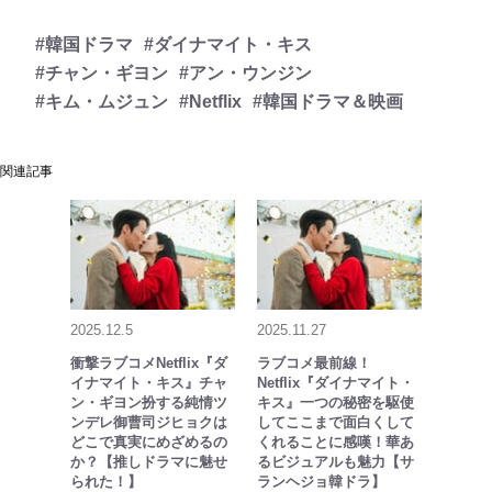
#韓国ドラマ
#ダイナマイト・キス
#チャン・ギヨン
#アン・ウンジン
#キム・ムジュン
#Netflix
#韓国ドラマ＆映画
関連記事
2025.12.5
2025.11.27
衝撃ラブコメNetflix『ダ
ラブコメ最前線！
イナマイト・キス』チャ
Netflix『ダイナマイト・
ン・ギヨン扮する純情ツ
キス』一つの秘密を駆使
ンデレ御曹司ジヒョクは
してここまで面白くして
どこで真実にめざめるの
くれることに感嘆！華あ
か？【推しドラマに魅せ
るビジュアルも魅力【サ
られた！】
ランヘジョ韓ドラ】