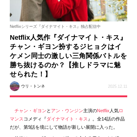
Netflixシリーズ『ダイナマイト・キス』独占配信中
Netflix人気作『ダイナマイト・キス』
チャン・ギヨン扮するジヒョクはイ
ケメン同士の激しい三角関係バトルを
勝ち抜けるのか？【推しドラマに魅
せられた！】
ウリ・トンネ
2025.12.11
チャン・ギヨン
と
アン・ウンジン
主演の
Netflix
人気
ロ
マンス
コメディ『
ダイナマイト・キス
』。全14話の作品
だが、第9話を境にして物語が新しい展開に入った。