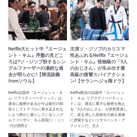
Netflix大ヒット中『エージェ
主演ソ・ジソブのカリスマ
ント・キム』序盤の見どこ
性あふれるNetflix『エージェ
ろは?ソ・ジソブ扮するシン
ント・キム』怪物級の「3人
グルファーザーの凄絶な過
のおじさん」が生み出す最
去が明らかに!【韓流談義
高級の復讐スパイアクショ
fromソウル】
ン!【サランヘジョ韓ドラ】
Netflix話題作『エージェント・キ
Netflix配信の話題作『エージェン
ム: リアリティペーティッド』は、
ト・キム: リアクティべーティッ
過去に秘密があるが今は銀行の部
ド』は、過去に重大な秘密を抱え
長としてトラブルに巻き込まれな
る「3人のおじさん」が突然変身し
いよう静かに暮らしているシング
て、姿を消した高校生の娘を過激
ルファーザー、キム部長(ソ・ジソ
に捜索するというサスペンス・ア
ブ)が誘拐さ...
クションだ。主人...