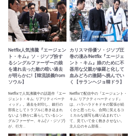
Netflix人気沸騰『エージェン
カリスマ俳優ソ・ジソブ圧
ト・キム』ソ・ジソブ扮す
巻の凄み!Netflix『エージェ
るシングルファーザーの娘
ント・キム』娘のために不
を連れ去った敵の暗い過去
器用な父親が修羅と化して
が明らかに!【韓流談義from
血みどろの激闘へ挑んでい
ソウル】
く【サランヘジョ韓ドラ】
Netflixで人気沸騰中の話題作『エー
Netflixで配信中の『エージェント・
ジェント・キム: リアリティペーテ
キム: リアクティべーティッド』
ィッド』。過去を封印し、銀行の
は、ハラハラドキドキの緊張が続
部長としてトラブルに巻き込まれ
くかと思ったら、合間に笑えるコ
ないよう静かに暮らしているシン
ミカルな描写も織り込まれてい
グルファーザー、キム(ソ・ジソブ)
て、見ていて全く飽きさせない。
が、行方...
主人公のキム部長...