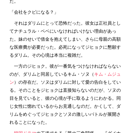
た。
「会社をクビになる？」
それはダリムにとって恐怖だった。彼女は正社員とし
てナチュラル・ベベにいなければいけない理由があっ
た。妹のせいで借金を抱えてしまい、さらに母親の高額
な医療費が必要だった。必死になってジヒョクに懇願す
るダリム。その心境は本当に複雑だ。
一方のジヒョク。彼が一番気をつけなければならない
のが、ダリムと同居しているキム・ソヌ（
キム・ムジュ
ン
）の存在だ。ソヌはダリムに対して愛の告白をしてい
る。そのことをジヒョクは直接知らないのだが、ソヌの
目を見ていると、彼の心境が手に取るようにわかる。同
じ女性に惚れているからお見通しなのだ。かくして、ダ
リムをめぐってジヒョクとソヌの激しいバトルが展開さ
れることになった。