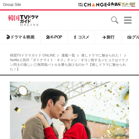
Group Site
🎬
ドラマ & 映画
🎤
K-POP
💄
コスメ
✈️
旅行
🍱
グ
韓国TVドラマガイド ONLINE
連載一覧
推しドラマに魅せられた！
Netflix人気作『ダイナマイト・キス』チャン・ギヨン扮するジヒョクはイケメ
ン同士の激しい三角関係バトルを勝ち抜けるのか？【推しドラマに魅せられ
た！】