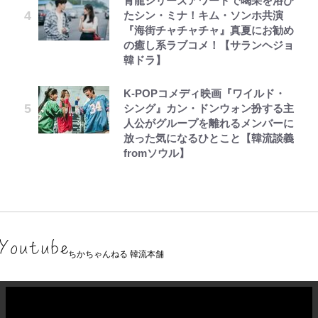
青龍シリーズアワードで喝采を浴び
たシン・ミナ！キム・ソンホ共演
『海街チャチャチャ』真夏にお勧め
の癒し系ラブコメ！【サランヘジョ
韓ドラ】
K-POPコメディ映画『ワイルド・
シング』カン・ドンウォン扮する主
人公がグループを離れるメンバーに
放った気になるひとこと【韓流談義
fromソウル】
ちかちゃんねる 韓流本舗