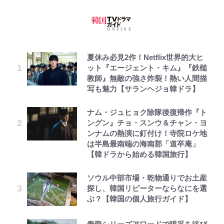
夏休み必見2作！Netflix世界的大ヒ
ット『エージェント・キム』『鉄槌
教師』無敵の強さ炸裂！熱い人間描
写も魅力【サランヘジョ韓ドラ】
ナム・ジュヒョク除隊後復帰作『ト
ングン』チョ・スンウ＆チャン・ヨ
ンナムの熱演に釘付け！寺院ロケ地
は半島最南端の海南郡「道卒庵」
【韓ドラから始める韓国旅行】
ソウル中部市場・乾物通りでお土産
探し、韓国リピーターならなにを選
ぶ？【韓国の個人旅行ガイド】