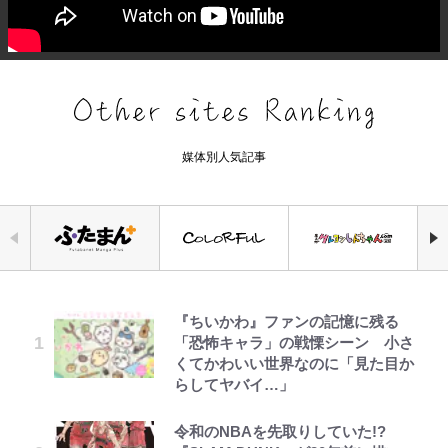
媒体別人気記事
『ちいかわ』ファンの記憶に残る
空の轍と大地の雲と 第1回
浅草は日本の心だゾ
三代目魚武濱田成夫「すっごい勉強
「危ない」「やめて」第1子妊娠中
｢モデルやってる｣｢かっけぇ｣三笘
アユは「怒らせて掛ける」魚だっ
公式-ヒロインが来る前に妊娠しま
「恐怖キャラ」の戦慄シーン 小さ
ができない阿呆」が京都の名門美術
の田中みな実、ゴリゴリヒール着用
薫がブライトン新ユニのモデルで完
た！ ルアーを追わせて釣りあげる
した~詰んだはずの悪役令嬢です
くてかわいい世界なのに「見た目か
高校に受かった理由「落ちたと思っ
に心配の声…ザックリ衣装にも意見
全復活！“King”の帰還に｢チームか
「アユイング」のオリジナリティ＆
が、どうやら違うようです~ 第1話
らしてヤバイ…」
てたので合格発表も行かなかったん
続々
ら大歓迎されてる｣｢元気な姿見れ
おもしろさを知る
です」
て…｣
第3回 出版までの道のり・その2
ボンジュールでポンジュースだゾ
公式-転生したら平民でした。~生活
令和のNBAを先取りしていた!?
長瀬智也の“角刈りちっく短髪”変
【自転車】「若いときは登れたんだ
水準に耐えられないので貴族を目指