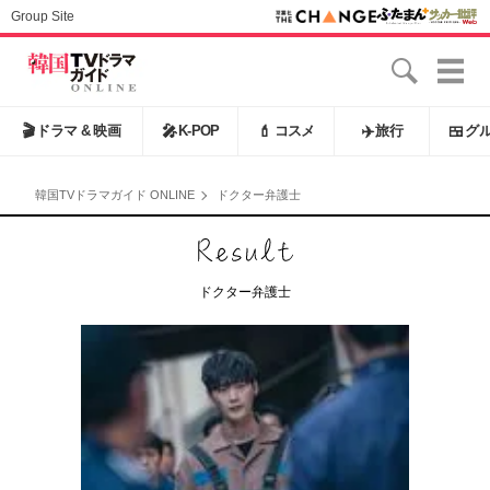
Group Site
🎬
ドラマ & 映画
🎤
K-POP
💄
コスメ
✈️
旅行
🍱
グ
韓国TVドラマガイド ONLINE
ドクター弁護士
ドクター弁護士