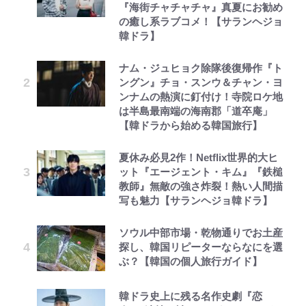
『海街チャチャチャ』真夏にお勧め
の癒し系ラブコメ！【サランヘジョ
韓ドラ】
ナム・ジュヒョク除隊後復帰作『ト
ングン』チョ・スンウ＆チャン・ヨ
ンナムの熱演に釘付け！寺院ロケ地
は半島最南端の海南郡「道卒庵」
【韓ドラから始める韓国旅行】
夏休み必見2作！Netflix世界的大ヒ
ット『エージェント・キム』『鉄槌
教師』無敵の強さ炸裂！熱い人間描
写も魅力【サランヘジョ韓ドラ】
ソウル中部市場・乾物通りでお土産
探し、韓国リピーターならなにを選
ぶ？【韓国の個人旅行ガイド】
韓ドラ史上に残る名作史劇『恋