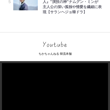
人』”演技の神”ナムグン・ミンが
主人公の深い孤独や情愛を繊細に表
現【サランヘジョ韓ドラ】
ちかちゃんねる 韓流本舗