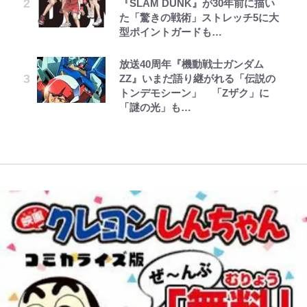
『SLAM DUNK』が30年前に描い
元衆院議員・山尾志桜里が語る誹謗
貌姿に「超絶イケメン」大反響 意
【W杯】日本代表FW上田綺世の爆
けど……」 グラベルバイクで暑さ
します~ 第37話(2)
た「驚きの戦術」ストレッチ5に大
中傷動画…「計り知れない」切り抜
味深「スネ毛ハラスメント」にも注
美女モデル妻｢ワンオペ苦言｣で動
に負けそうなヒルクライム、砂利道
型ポイントガードも…
き落選運動の影響と今語る「保育園
目
画削除の波紋…一方で株を上げ続け
を疾走して少年時代を振り返る50
レビュー『仮面家族』悠木シュン・
とうちゃんが出世するゾ
公式-雑用付与術師が自分の最強に
落ちた日本死ね」
る大谷翔平妻｢最強の処世術」
代の夏 長野県｜2026年
著
気付くまで 第56話(1)
放送40周年『機動戦士ガンダム
【川口春奈と結婚】板倉滉は「めっ
ZZ』いまだ語り継がれる「伝説の
FRUITS ZIPPER鎮西寿々歌が語る
ちゃモテる」 年収7億円・お洒落・
｢お土産最高すぎ笑｣｢どうやって入
【夏は涼しい長野で「車中泊」旅】
トンデモシーン」 「Zザク」に
『天才てれびくん』時代の学びと
包容力…超愛される日本代表
手？｣ブライトン帰還の三笘薫、同
良質な湯は “山の恵み”！ 満足度を
「謎の光」も…
22歳でアイドルの道を切り拓いた
僚に“ポケカ”をプレゼント！｢薫の
上げてくれる「温泉付きRVパー
「人生最大の決断」
笑顔見れてよかった｣｢大喜びのリ
ク」おすすめ3選
ュテル可愛すぎ｣