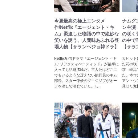
今夏最高の極上エンタメ
ナムグ
作!Netflix『エージェント・キ
ン主演
ム』緊迫した物語の中で絶妙な
の咲く
笑いを誘う、人間味あふれる登
の中で
場人物【サランヘジョ韓ドラ】
【サラ
Netflix配信ドラマ『エージェント・キ
大ヒット
ム: リアクティべーティッド』が後半に
た花の咲
入っても話題沸騰だ。主人公はどこに
京「韓流
でもいるような冴えない銀行員のキム
た。本作
部長。スター俳優のソ・ジソブがオー
アン・ウ
ラを消して演じていた。し...
見せた究極