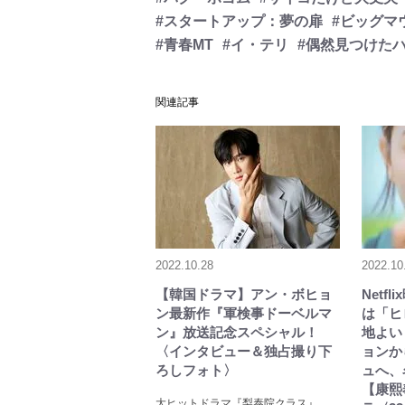
#スタートアップ：夢の扉
#ビッグマ
#青春MT
#イ・テリ
#偶然見つけた
関連記事
2022.10.28
2022.10
【韓国ドラマ】アン・ボヒョ
Netf
ン最新作『軍検事ドーベルマ
は「ヒ
ン』放送記念スペシャル！
地よい
〈インタビュー＆独占撮り下
ョンか
ろしフォト〉
ュへ、
【康熙
大ヒットドラマ『梨泰院クラス』