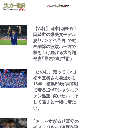
【W杯】日本代表FW上
田綺世の爆美女モデル
妻｢ワンオペ苦言｣で動
画削除の波紋…一方で
株を上げ続ける大谷翔
平妻｢最強の処世術」
｢たのむ。売ってくれ｣
松田直樹さん急逝から
15年…横浜FMが開幕戦
で着る追悼Tシャツにフ
ァン熱望｢買いたい…そ
して選手と一緒に着た
い｣
｢おしゃすぎる｣｢冨安の
イメージある｣連覇を狙