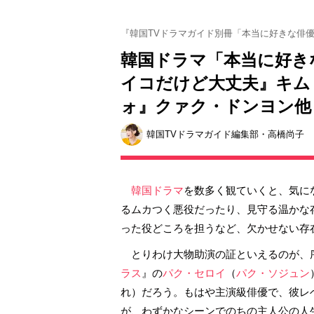
『韓国TVドラマガイド別冊「本当に好きな俳優
韓国ドラマ「本当に好き
イコだけど大丈夫』キム
ォ』クァク・ドンヨン他
韓国TVドラマガイド編集部・高橋尚子
韓国ドラマ
を数多く観ていくと、気に
るムカつく悪役だったり、見守る温かな
った役どころを担うなど、欠かせない存
とりわけ大物助演の証といえるのが、
ラス
』の
パク・セロイ
（
パク・ソジュン
れ）だろう。もはや主演級俳優で、彼レ
が、わずかなシーンでのちの主人公の人