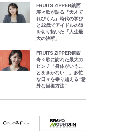
FRUITS ZIPPER鎮西
寿々歌が語る『天才て
れびくん』時代の学び
と22歳でアイドルの道
を切り拓いた「人生最
大の決断」
FRUITS ZIPPER鎮西
寿々歌に訪れた最大の
ピンチ「身体がいうこ
とをきかない…」多忙
な日々を乗り越える“意
外な回復方法”
公式-ヒロインが来る前
に妊娠しました~詰んだ
はずの悪役令嬢です
が、どうやら違うよう
です~ 第1話
公式-辺境領主の俺は悪
役令嬢として追放され