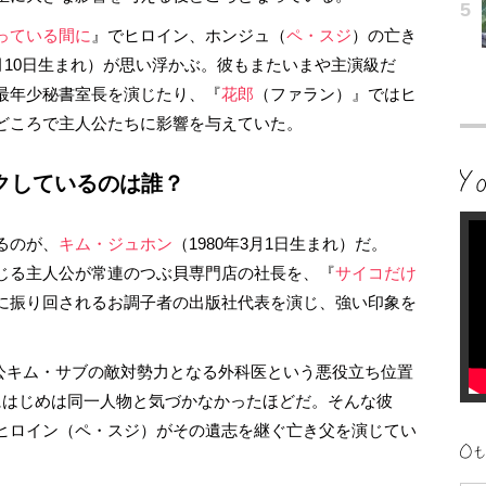
っている間に
』でヒロイン、ホンジュ（
ペ・スジ
）の亡き
年1月10日生まれ）が思い浮かぶ。彼もまたいまや主演級だ
最年少秘書室長を演じたり、『
花郎
（ファラン）』ではヒ
どころで主人公たちに影響を与えていた。
クしているのは誰？
るのが、
キム・ジュホン
（1980年3月1日生まれ）だ。
じる主人公が常連のつぶ貝専門店の社長を、『
サイコだけ
に振り回されるお調子者の出版社代表を演じ、強い印象を
公キム・サブの敵対勢力となる外科医という悪役立ち位置
にはじめは同一人物と気づかなかったほどだ。そんな彼
ヒロイン（ペ・スジ）がその遺志を継ぐ亡き父を演じてい