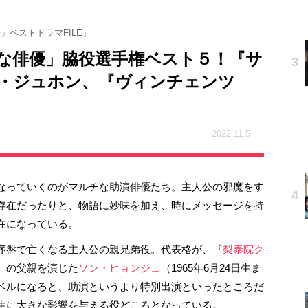
」ベストドラマFILE』
な俳優」脇役選手権ベスト５！『サ
・ジュホン、『ヴィンチェンツ
2022.11.5
なっていくのがマルチな助演俳優たち。主人公の邪魔をす
存在だったりと、物語に妙味を加え、時にメッセージを持
在になっている。
序盤で亡くなる主人公の親兄弟役。代表格が、『
梨泰院ク
）の父親を演じた
ソン・ヒョンジュ
（1965年6月24日生ま
ベルになると、助演というより特別出演といったところだ
生に大きな影響を与える役どころとなっている。