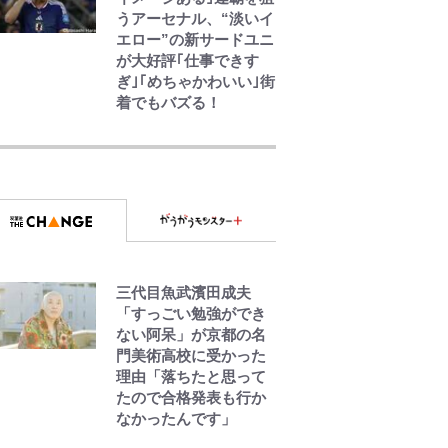
うアーセナル、“淡いイ
エロー”の新サードユニ
が大好評｢仕事できす
ぎ｣｢めちゃかわいい｣街
着でもバズる！
ボンジュールでポンジ
ュースだゾ
ボーちゃんの一途な気
持ちだゾ
三代目魚武濱田成夫
とうちゃんが出世する
「すっごい勉強ができ
ゾ
ない阿呆」が京都の名
門美術高校に受かった
理由「落ちたと思って
たので合格発表も行か
なかったんです」