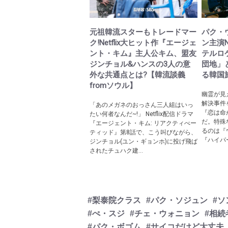
元祖韓流スターもトレードマー
パク・
ク!Netflix大ヒット作『エージェ
ン主演N
ント・キム』主人公キム、盟友
テルロ
ジンチョル&ハンスの3人の意
団地」
外な共通点とは?【韓流談義
る韓国
fromソウル】
幽霊が見
解決事件
「あのメガネのおっさん三人組はいっ
『恋は命が
たい何者なんだ~!」 Netflix配信ドラマ
だ。特殊
『エージェント・キム: リアクティべー
るのは『
ティッド』第8話で、こう叫びながら、
『ハイパ
ジンチョル(ユン・ギョンホ)に投げ飛ば
されたチュハク建...
#梨泰院クラス
#パク・ソジュン
#
#ぺ・スジ
#チェ・ウォニョン
#相続
#パク・ボゴム
#サイコだけど大丈夫