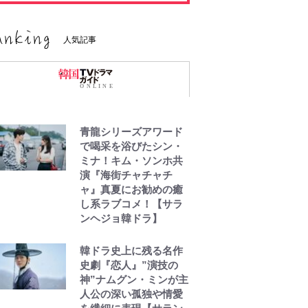
人気記事
青龍シリーズアワード
で喝采を浴びたシン・
ミナ！キム・ソンホ共
演『海街チャチャチ
ャ』真夏にお勧めの癒
し系ラブコメ！【サラ
ンヘジョ韓ドラ】
韓ドラ史上に残る名作
史劇『恋人』”演技の
神”ナムグン・ミンが主
人公の深い孤独や情愛