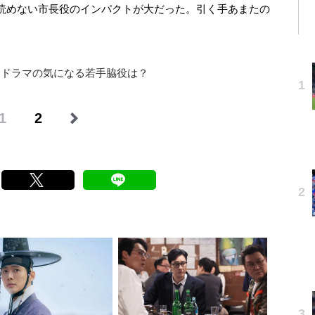
読めない市長役のインパクトが大だった。引く手あまたの
。
国ドラマの気になる若手脇役は？
1
2