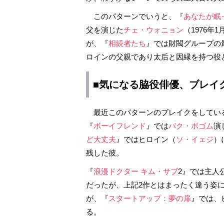
このパターンでいうと、『
あなたが眠
父を演じた
チェ・ウォニョン
（1976
が、『
相続者たち
』では財閥グループの
ロインの父親であり太后と因縁を持つ役
■気になる脇役俳優、ブレイ
最近このパターンのブレイクをしてい
『
ボーイフレンド
』では
パク・ボゴム
演
ど大丈夫
』ではヒロイン（
ソ・イェジ
）
残した彼。
『
浪漫ドクター キム・サブ
2』では主人
だったが、上記2作とはまったく違う姿
が、『
スタートアップ：夢の扉
』では、
る。