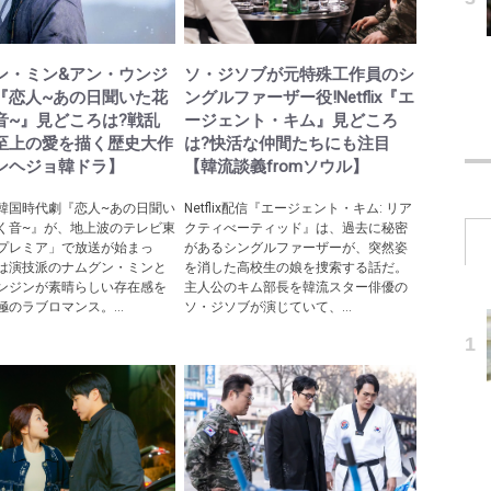
ン・ミン&アン・ウンジ
ソ・ジソブが元特殊工作員のシ
『恋人~あの日聞いた花
ングルファーザー役!Netflix『エ
音~』見どころは?戦乱
ージェント・キム』見どころ
至上の愛を描く歴史大作
は?快活な仲間たちにも注目
ンヘジョ韓ドラ】
【韓流談義fromソウル】
韓国時代劇『恋人~あの日聞い
Netflix配信『エージェント・キム: リア
く音~』が、地上波のテレビ東
クティべーティッド』は、過去に秘密
プレミア」で放送が始まっ
があるシングルファーザーが、突然姿
は演技派のナムグン・ミンと
を消した高校生の娘を捜索する話だ。
ンジンが素晴らしい存在感を
主人公のキム部長を韓流スター俳優の
のラブロマンス。...
ソ・ジソブが演じていて、...