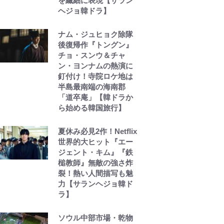
を繊細に表現【サラン
ヘジョ韓ドラ】
ナム・ジュヒョク除隊
後復帰作『トングン』
チョ・スンウ＆チャ
ン・ヨンナムの熱演に
釘付け！寺院ロケ地は
半島最南端の海南郡
「道卒庵」【韓ドラか
ら始める韓国旅行】
夏休み必見2作！Netflix
世界的大ヒット『エー
ジェント・キム』『鉄
槌教師』無敵の強さ炸
裂！熱い人間描写も魅
力【サランヘジョ韓ド
ラ】
ソウル中部市場・乾物