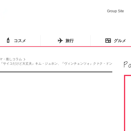
Group Site
💄
✈️
🍱
コスメ
旅行
グルメ
マ・推しコラム
『サイコだけど大丈夫』キム・ジュホン、『ヴィンチェンツォ』クァク・ドン