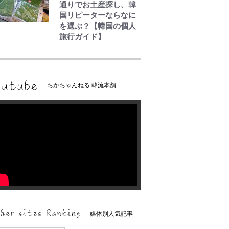
通りでお土産探し、韓
国リピーターならなに
を選ぶ？【韓国の個人
旅行ガイド】
ちかちゃんねる 韓流本舗
媒体別人気記事