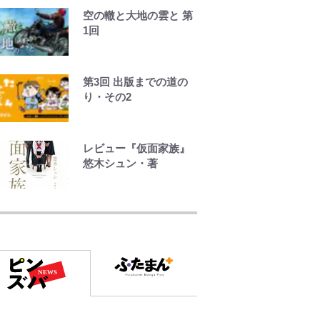
た嫁のため、大国を滅
空の轍と大地の雲と 第
ぼすことにした。 第1
1回
話(1)
公式-辺境領主の俺は悪
第3回 出版までの道の
役令嬢として追放され
り・その2
た嫁のため、大国を滅
ぼすことにした。 第2
話(1)
レビュー『仮面家族』
悠木シュン・著
アユは「怒らせて掛け
る」魚だった！ ルアー
を追わせて釣りあげる
「アユイング」のオリ
ジナリティ＆おもしろ
さを知る
【南会津に要チェック
のキャンプ場あり！】