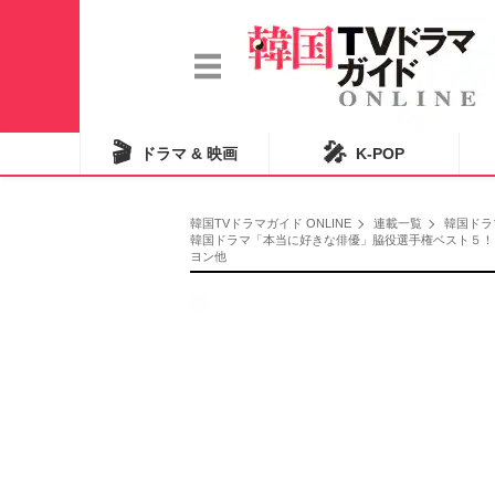
🎬
🎤
ドラマ & 映画
K-POP
韓国TVドラマガイド ONLINE
連載一覧
韓国ドラ
韓国ドラマ「本当に好きな俳優」脇役選手権ベスト５！
ヨン他