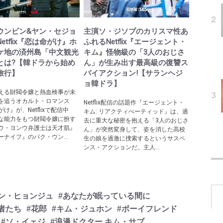
ウンビン&ヤン・セジョ
主演ソ・ジソブのカリスマ性あ
etflix『恋は命がけ』ホ
ふれるNetflix『エージェント・
ケ地の済州島「中文観光
キム』怪物級の「3人のおじさ
とは?【韓ドラから始め
ん」が生み出す最高級の復讐ス
旅行】
パイアクション!【サランヘジ
ョ韓ドラ】
える財閥令嬢と熱血検事が未
を追うオカルト・ロマンス
Netflix配信の話題作『エージェント・
け』が、Netflixで配信中
キム: リアクティべーティッド』は、過
な能力をもつ財閥令嬢に扮す
去に重大な秘密を抱える「3人のおじさ
ウ・ヨンウ弁護士は天才肌』
ん」が突然変身して、姿を消した高校
ーナイフ』のパク・ウン...
生の娘を過激に捜索するというサスペ
ンス・アクションだ。主人...
ソン・ヒョンジュ
#あなたが眠っている間に
者たち
#花郎
#キム・ジュホン
#ボーイフレンド
#ソ・イェジ
#浪漫ドクター キム・サブ