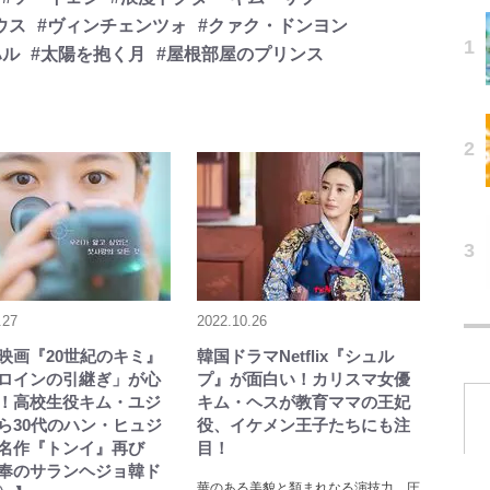
ウス
#ヴィンチェンツォ
#クァク・ドンヨン
ハル
#太陽を抱く月
#屋根部屋のプリンス
.27
2022.10.26
lix映画『20世紀のキミ』
韓国ドラマNetflix『シュル
ロインの引継ぎ」が心
プ』が面白い！カリスマ女優
！高校生役キム・ユジ
キム・ヘスが教育ママの王妃
ら30代のハン・ヒュジ
役、イケメン王子たちにも注
名作『トンイ』再び
目！
奉のサランヘジョ韓ド
華のある美貌と類まれなる演技力、圧