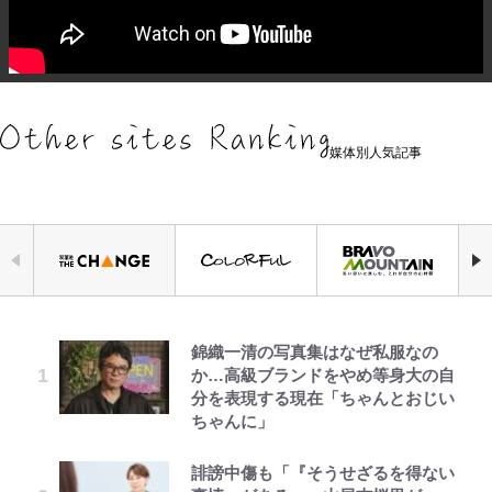
媒体別人気記事
錦織一清の写真集はなぜ私服なの
空の轍と大地の雲と 第1回
荒々しい「火山帯」の一端にいるこ
ファミマと『VIVANT』第2シーズ
公式-だって、あなたが浮気をした
｢お土産最高すぎ笑｣｢どうやって入
「危ない」「やめて」第1子妊娠中
でっかい男になりたいゾ
か…高級ブランドをやめ等身大の自
とを体感！ 登頂約10分でも大迫力
ンのコラボがスタート！ “別班饅
から 第9話(1)
手？｣ブライトン帰還の三笘薫、同
の田中みな実、ゴリゴリヒール着用
分を表現する現在「ちゃんとおじい
「吾妻小富士」火口を1周する「1
頭”や限定グッズ登場にファン感激
僚に“ポケカ”をプレゼント！｢薫の
に心配の声…ザックリ衣装にも意見
ちゃんに」
時間半ハイキング」パノラマ絶景レ
「これは買うしかない！」
笑顔見れてよかった｣｢大喜びのリ
続々
ポ【福島県福島市】
ュテル可愛すぎ｣
第3回 出版までの道のり・その2
公式-婚約破棄されたのでお掃除メ
浅草は日本の心だゾ
誹謗中傷も「『そうせざるを得ない
『ONE PIECE』今後の展開に絡ん
千葉雄大、ほっそりイケメン近影に
イドになったら笑わない貴公子様に