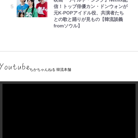
信！トップ俳優カン・ドンウォンが
元K-POPアイドル役、共演者たち
との歌と踊りが見もの【韓流談義
fromソウル】
ちかちゃんねる 韓流本舗