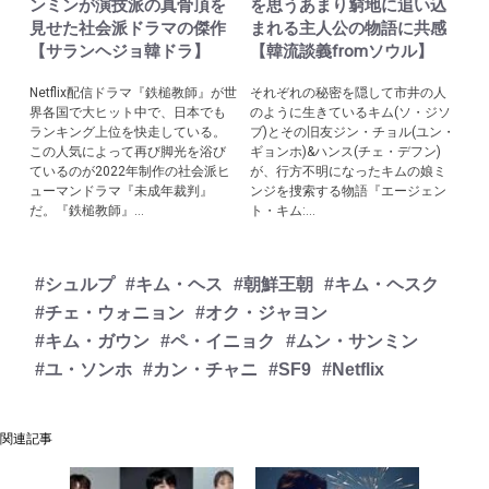
ンミンが演技派の真骨頂を
を思うあまり窮地に追い込
見せた社会派ドラマの傑作
まれる主人公の物語に共感
【サランヘジョ韓ドラ】
【韓流談義fromソウル】
Netflix配信ドラマ『鉄槌教師』が世
それぞれの秘密を隠して市井の人
界各国で大ヒット中で、日本でも
のように生きているキム(ソ・ジソ
ランキング上位を快走している。
ブ)とその旧友ジン・チョル(ユン・
この人気によって再び脚光を浴び
ギョンホ)&ハンス(チェ・デフン)
ているのが2022年制作の社会派ヒ
が、行方不明になったキムの娘ミ
ューマンドラマ『未成年裁判』
ンジを捜索する物語『エージェン
だ。『鉄槌教師』...
ト・キム:...
#シュルプ
#キム・ヘス
#朝鮮王朝
#キム・ヘスク
#チェ・ウォニョン
#オク・ジャヨン
#キム・ガウン
#ペ・イニョク
#ムン・サンミン
#ユ・ソンホ
#カン・チャニ
#SF9
#Netflix
関連記事