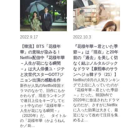
2022.9.17
2022.10.3
【韓流】BTS「花様年
『花様年華～君といた季
華」の意味が染みる！
節～』は「現在」と20年
Netflix配信中『花様年華
前の「過去」を美しく切
－人生が花になる瞬間
なく結ぶノルタルジック
－』は大人俳優ユ・ジテ
なドラマ【康熙奉のサラ
と次世代スターGOT7ジ
ンヘジョ韓ドラ〈21〉】
ニョン出演の感動名作
Netflixの9月の人気ランキン
グで上位に入っていたのが
新作が人気のNetflix韓国ド
『花様年華～君といた季節
ラマのなかで、旧作にもか
～』だった。韓国tvNで
かわらず、現在ランキング
2020年に放送されたドラマ
で連日上位をキープしてヒ
なのだが、さすがにNetflix
ット中なのが『花様年華－
に入った効果は大きく、最
人生が花になる瞬間－』
近になって改めて注目を集
（2020年）だ。 タイトル
めるよ…
の「花様年華（かようねん
か／화…