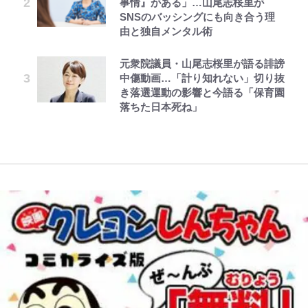
事情』がある」…山尾志桜里が
アユは「怒らせて掛ける」魚だっ
できそうな「意味深な表紙連載」
浦和と千葉の首をかしげる主力放
「顔パンパンだったのに」反響 視
溺愛されました 第27話(3)
SNSのバッシングにも向き合う理
た！ ルアーを追わせて釣りあげる
「神」エネルの月での展開に、元王
出、柏リカルドの下で新加入2人が
聴者が想った激変の納得理由
由と独自メンタル術
「アユイング」のオリジナリティ＆
下七武海の謎めいた過去も…
化ける！Jリーグに必要な外国人選
レビュー『仮面家族』悠木シュン・
公式-ヒロインが来る前に妊娠しま
ボンジュールでポンジュースだゾ
おもしろさを知る
手は【Jリーグ開幕｢初めての秋春
オダウエダ植田、「2年半で56kg
著
した~詰んだはずの悪役令嬢です
制｣の大激論】(4)
元衆院議員・山尾志桜里が語る誹謗
「自分の絵ごと、このジャンルはそ
増」130㎏ボディに驚きと心配 過
が、どうやら違うようです~ 第1話
中傷動画…「計り知れない」切り抜
やってはいけない！「キャンプツー
ろそろ終わりかな」江口寿史が炎上
去の「めちゃ美人」写真も再び
き落選運動の影響と今語る「保育園
リング」での「NGパッキング」7
を経て樋口毅宏に語ったこと
W杯クオーター制への大反発か、
落ちた日本死ね」
選！ 安全＆快適につながる「荷物
FIFA会長を追い詰めた｢欧州のボイ
の順序や位置」積載のコツとは？
コット｣と再選の行方【FIFA3兆円
「実体験レポ」
の野望と2度のオウンゴール、来年
3月の会長選】(3)