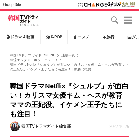
Group Site
🎬
ドラマ & 映画
🎤
K-POP
💄
コスメ
✈️
旅行
🍱
グ
韓国TVドラマガイド ONLINE
連載一覧
韓流エンタメ・ホットニュース
韓国ドラマNetflix『シュルプ』が面白い！カリスマ女優キム・ヘスが教育ママ
の王妃役、イケメン王子たちにも注目！ | 概要（概要）
韓国ドラマNetflix『シュルプ』が面白
い！カリスマ女優キム・ヘスが教育
ママの王妃役、イケメン王子たちに
も注目！
韓国TVドラマガイド編集部
2022.10.26