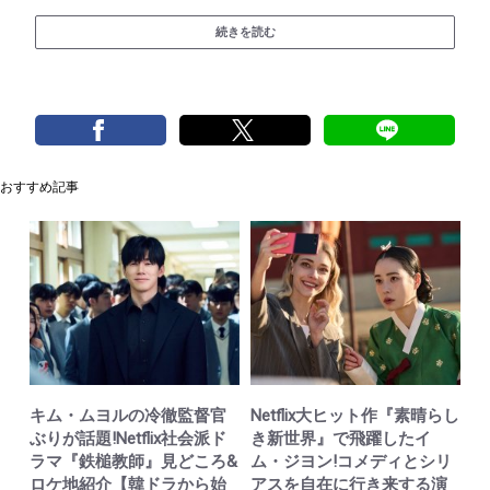
続きを読む
おすすめ記事
キム・ムヨルの冷徹監督官
Netflix大ヒット作『素晴らし
ぶりが話題!Netflix社会派ド
き新世界』で飛躍したイ
ラマ『鉄槌教師』見どころ&
ム・ジヨン!コメディとシリ
ロケ地紹介【韓ドラから始
アスを自在に行き来する演