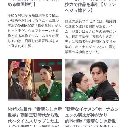
める韓国旅行】
技力で作品を牽引【サラン
ヘジョ韓ドラ】
冷酷な悪役から熱血刑事まで幅広
い役柄を演じ分けるキム・ムヨル
俳優の成長プロセスには、飛躍的
主演のNetflix配信『鉄槌教師』が大
な進化を遂げる瞬間がある。イ
ヒット中だ。ウェブトゥーンを原
ム・ジヨンはまさにその渦中にい
作とする本作でキム・ムヨルが演
る。最新主演作『素晴らしき新世
じるのは、崩壊した教育現場を立
界』は視聴者から圧倒的な支持を
て直すために派...
集め、ホ・ナムジュンとの共演も
最高の成功例となった...
Netflix注目作『素晴らしき新
“斬新なイケメン”ホ・ナムジ
世界』朝鮮王朝時代から現
ュンの演技が神がかり
代へタイムスリップした主
的!Netflix『素晴らしき新世