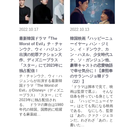
2022.10.17
2022.10.13
最新韓国ドラマ『The
韓国映画『ハッピーニュ
Worst of Evil』チ・チャ
ーイヤー』ハン・ジミ
ンウク、ウィ・ハジュン
ン、イ・ドンウク、カ
出演の犯罪アクション大
ン・ハヌル、少女時代ユ
作、ディズニープラス
ナ、ソ・ガンジュン他、
「スター」にて2023年に
豪華キャストの恋愛物語
独占配信！
で幸せ気分に！【康熙奉
チ・チャンウク、ウィ・ハ
のサランヘジョ韓ドラ
ジュンらが出演する最新韓
〈22〉】
国ドラマ『The Worst of
「ドラマは脚本で見て、映
Evil』がDisney+（ディズニ
画は監督で選ぶ」 そんな
ープラス）「スター」にて
信条を持っている身として
2023年に独占配信され
は、『ハッピーニューイヤ
る。 ドラマの舞台は1980
ー』はとても気になる映画
年代の韓国。国際的に暗躍
である。 なにしろ、監督
する麻薬組…
は「あの」クァク・ジェヨ
ンだ。わざわざ「あの」と
書いた…