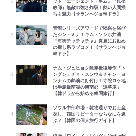
ット『エージェント・キム』『鉄槌
教師』無敵の強さ炸裂！熱い人間描
写も魅力【サランヘジョ韓ドラ】
青龍シリーズアワードで喝采を浴び
たシン・ミナ！キム・ソンホ共演
『海街チャチャチャ』真夏にお勧め
の癒し系ラブコメ！【サランヘジョ
韓ドラ】
ナム・ジュヒョク除隊後復帰作『ト
ングン』チョ・スンウ＆チャン・ヨ
ンナムの熱演に釘付け！寺院ロケ地
は半島最南端の海南郡「道卒庵」
【韓ドラから始める韓国旅行】
ソウル中部市場・乾物通りでお土産
探し、韓国リピーターならなにを選
ぶ？【韓国の個人旅行ガイド】
映画『ワイルド・シング』Netflix配