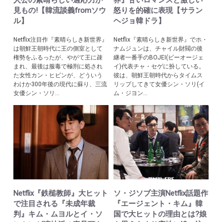
人公の素晴らしい適応力が
界』甘いロマンスと激しい
見もの!【韓流談義fromソウ
怒りを的確に表現【サラン
ル】
ヘジョ韓ドラ】
Netflix注目作『素晴らしき新世界』
Netflix『素晴らしき新世界』でホ・
は朝鮮王朝時代に王の側室として
ナムジュンは、チャイル財閥の後
権勢をふるったが、やがて王に疎
継者一番手のBOJEI(ビーオージェ
まれ、最後は服毒で極刑に処され
イ)代表チャ・セゲに扮している。
た女性カン・ヒビンが、どういう
彼は、朝鮮王朝時代からタイムス
わけか300年後の現代に蘇り、三流
リップしてきて女優シン・ソリ(イ
女優シン・ソリ...
ム・ジヨン...
Netflix『鉄槌教師』大ヒット
ソ・ジソブ主演Netflix話題作
で注目される『未成年裁
『エージェント・キム』韓
判』キム・ムヨルとイ・ソ
国で大ヒットの理由とは?娘