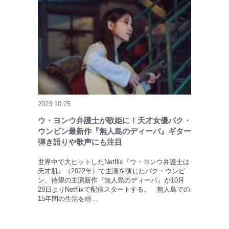
2023.10.25
ウ・ヨンウ弁護士が歌姫に！天才女優パク・
ウンビン最新作『無人島のディーバ』ギター
弾き語りや歌声にも注目
世界中で大ヒットしたNetflix『ウ・ヨンウ弁護士は
天才肌』（2022年）で主演を演じたパク・ウンビ
ン、待望の主演新作『無人島のディーバ』が10月
28日よりNetflixで配信スタートする。 無人島での
15年間の生活を経…