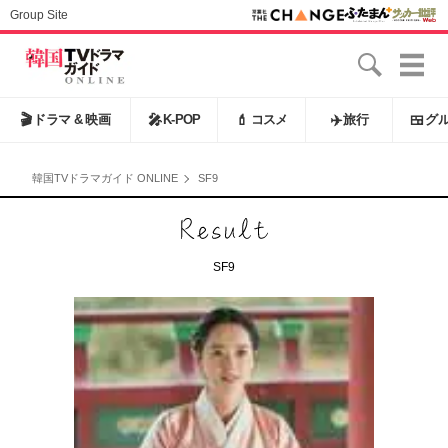
Group Site
🎬
ドラマ & 映画
🎤
K-POP
💄
コスメ
✈️
旅行
🍱
グ
韓国TVドラマガイド ONLINE
SF9
SF9