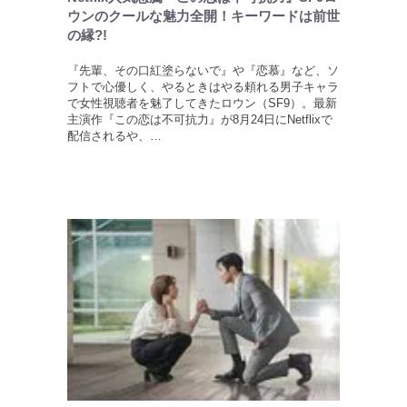
ウンのクールな魅力全開！キーワードは前世
の縁?!
『先輩、その口紅塗らないで』や『恋慕』など、ソ
フトで心優しく、やるときはやる頼れる男子キャラ
で女性視聴者を魅了してきたロウン（SF9）。最新
主演作『この恋は不可抗力』が8月24日にNetflixで
配信されるや、…