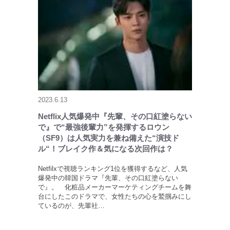
2023.6.13
Netflix人気爆発中『先輩、その口紅塗らない
で』で“最強後輩力”を発揮するロウン
（SF9）は人気実力を兼ね備えた“演技ド
ル“！ブレイク作＆気になる次回作は？
Netfilxで視聴ランキング1位を獲得するなど、人気
爆発中の韓国ドラマ『先輩、その口紅塗らない
で』。 化粧品メーカーマーケティングチームを舞
台にしたこのドラマで、女性たちの心を鷲掴みにし
ているのが、先輩社…