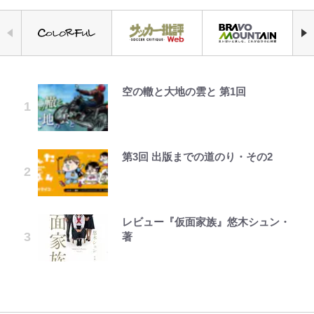
空の轍と大地の雲と 第1回
｢お土産最高すぎ笑｣｢どうやって入
やってはいけない！「キャンプツー
公式-ヒロインが来る前に妊娠しま
浅草は日本の心だゾ
『ONE PIECE』今後の展開に絡ん
「危ない」「やめて」第1子妊娠中
元衆院議員・山尾志桜里が語る誹謗
手？｣ブライトン帰還の三笘薫、同
リング」での「NGパッキング」7
した~詰んだはずの悪役令嬢です
できそうな「意味深な表紙連載」
の田中みな実、ゴリゴリヒール着用
中傷動画…「計り知れない」切り抜
僚に“ポケカ”をプレゼント！｢薫の
選！ 安全＆快適につながる「荷物
が、どうやら違うようです~ 第1話
「神」エネルの月での展開に、元王
に心配の声…ザックリ衣装にも意見
き落選運動の影響と今語る「保育園
笑顔見れてよかった｣｢大喜びのリ
の順序や位置」積載のコツとは？
下七武海の謎めいた過去も…
続々
落ちた日本死ね」
ュテル可愛すぎ｣
「実体験レポ」
第3回 出版までの道のり・その2
公式-転生したら平民でした。~生活
ボンジュールでポンジュースだゾ
「BOSS×ポケモン30周年」第2弾
趣里「ショック」初めて語った“重
FRUITS ZIPPER鎮西寿々歌が語る
水準に耐えられないので貴族を目指
｢モデルやってる｣｢かっけぇ｣三笘
アユは「怒らせて掛ける」魚だっ
コラボ実施！ 新商品「歴戦の微
い意味” 三山凌輝「無反省メー
『天才てれびくん』時代の学びと
します~ 第37話(2)
薫がブライトン新ユニのモデルで完
た！ ルアーを追わせて釣りあげる
糖」や図鑑缶登場にファン歓喜「見
ル」文春第2弾で“一家の限界”報道
22歳でアイドルの道を切り拓いた
全復活！“King”の帰還に｢チームか
「アユイング」のオリジナリティ＆
つけたら即購入！」
も
「人生最大の決断」
レビュー『仮面家族』悠木シュン・
公式-雑用付与術師が自分の最強に
とうちゃんが出世するゾ
ら大歓迎されてる｣｢元気な姿見れ
おもしろさを知る
著
気付くまで 第56話(1)
て…｣
南や和也だけじゃない！『タッチ』
【川口春奈と結婚】板倉滉は「めっ
誹謗中傷も「『そうせざるを得ない
【自転車】「若いときは登れたんだ
上杉達也の才能を「いち早く見出し
ちゃモテる」 年収7億円・お洒落・
事情』がある」…山尾志桜里が
W杯クオーター制への大反発か、
けど……」 グラベルバイクで暑さ
た人物たち」
包容力…超愛される日本代表
SNSのバッシングにも向き合う理
FIFA会長を追い詰めた｢欧州のボイ
に負けそうなヒルクライム、砂利道
由と独自メンタル術
コット｣と再選の行方【FIFA3兆円
を疾走して少年時代を振り返る50