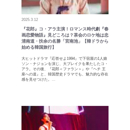
2025.3.12
『花郎』コ・アラ主演！ロマンス時代劇『春
画恋愛物語』見どころは？茶会のロケ地は忠
清南道・扶余の名勝「宮南池」【韓ドラから
始める韓国旅行】
大ヒットドラマ『応答せよ1994』で下宿屋の1人娘
ソン・ナジョンを演じ、大ブレイクを果たしたコ・
アラ。その後、『花郎＜ファラン＞』や『ヘチ 王
座への道』と、韓国歴史ドラマでも、魅力的な存在
感を見せつけた。…