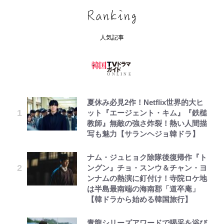
人気記事
夏休み必見2作！Netflix世界的大ヒ
ット『エージェント・キム』『鉄槌
教師』無敵の強さ炸裂！熱い人間描
写も魅力【サランヘジョ韓ドラ】
ナム・ジュヒョク除隊後復帰作『ト
ングン』チョ・スンウ＆チャン・ヨ
ンナムの熱演に釘付け！寺院ロケ地
は半島最南端の海南郡「道卒庵」
【韓ドラから始める韓国旅行】
青龍シリーズアワードで喝采を浴び