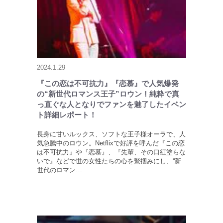
2024.1.29
『この恋は不可抗力』『恋慕』で人気爆発
の“新世代ロマンス王子”ロウン！純粋で真
っ直ぐな人となりでファンを魅了したイベン
ト詳細レポート！
長身に甘いルックス、ソフトな王子様オーラで、人
気急騰中のロウン。Netflixで好評を呼んだ『この恋
は不可抗力』や『恋慕』、『先輩、その口紅塗らな
いで』などで世の女性たちの心を鷲掴みにし、“新
世代のロマン…