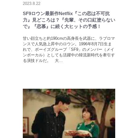
2023.8.22
SF9ロウン最新作Netflix『この恋は不可抗
力』見どころは？『先輩、その口紅塗らない
で』『恋慕』に続く大ヒットの予感！
甘い顔立ちと約190cmの高身長を武器に、ラブロマ
ンスで人気急上昇中のロウン。1996年8月7日生ま
れで、ボーイズグループ「SF9」のメンバー（メイ
ンボーカル）としても活躍中の韓流新時代を牽引す
る演技ドルだ。 大…