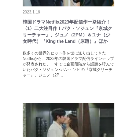
2023.1.19
韓国ドラマNetflix2023年配信作一挙紹介！
〈1〉二大注目作！パク・ソジュン『京城ク
リーチャー』、ジュノ（2PM）＆ユナ（少
女時代）『King the Land（原題）』ほか
数多くの世界的ヒット作を世に送り出してきた
Netflixから、2023年の韓国ドラマ配信ラインナップ
が発表された。 すでに企画段階から話題を呼んで
いたパク・ソジュン×ハン・ソヒの『京城クリーチ
ャー』、ジュノ（2P…