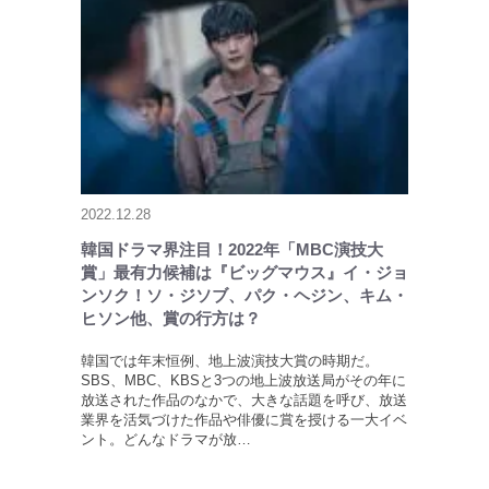
2022.12.28
韓国ドラマ界注目！2022年「MBC演技大
賞」最有力候補は『ビッグマウス』イ・ジョ
ンソク！ソ・ジソブ、パク・ヘジン、キム・
ヒソン他、賞の行方は？
韓国では年末恒例、地上波演技大賞の時期だ。
SBS、MBC、KBSと3つの地上波放送局がその年に
放送された作品のなかで、大きな話題を呼び、放送
業界を活気づけた作品や俳優に賞を授ける一大イベ
ント。どんなドラマが放…