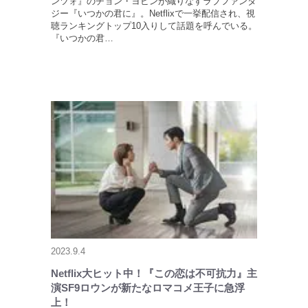
ンツォ』のチョン・ヨビンが織りなすラブファンタ
ジー『いつかの君に』。Netflixで一挙配信され、視
聴ランキングトップ10入りして話題を呼んでいる。
『いつかの君…
2023.9.4
Netflix大ヒット中！『この恋は不可抗力』主
演SF9ロウンが新たなロマコメ王子に急浮
上！