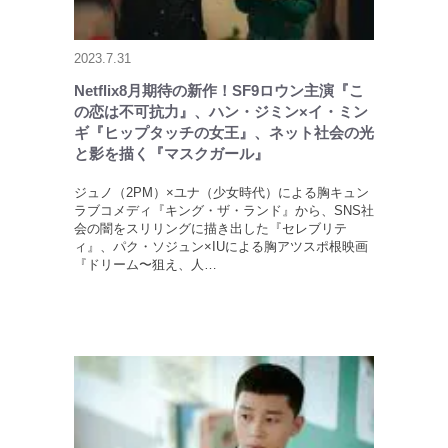
2023.7.31
Netflix8月期待の新作！SF9ロウン主演『こ
の恋は不可抗力』、ハン・ジミン×イ・ミン
ギ『ヒップタッチの女王』、ネット社会の光
と影を描く『マスクガール』
ジュノ（2PM）×ユナ（少女時代）による胸キュン
ラブコメディ『キング・ザ・ランド』から、SNS社
会の闇をスリリングに描き出した『セレブリテ
ィ』、パク・ソジュン×IUによる胸アツスポ根映画
『ドリーム〜狙え、人…