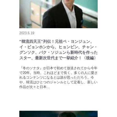
2023.6.19
“韓流四天王”列伝！元祖ペ・ヨンジュン、
イ・ビョンホンから、ヒョンビン、チャン・
グンソク、パク・ソジュンら新時代を作った
スター、最新次世代まで一挙紹介！〈後編〉
『冬のソナタ』が日本で初めて放送されてから今年
で20年。当時、これほどまで長く、多くの人に愛さ
れるコンテンツになるとは誰が思っただろう。今
や、韓流はひとつのジャンルとして定着し、新しい
作品が次々と日本…