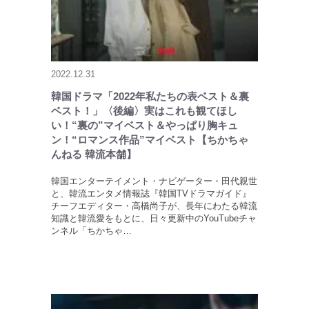
2022.12.31
韓国ドラマ「2022年私たちの表ベスト＆裏
ベスト！」〈後編〉実はこれも観てほし
い！“裏の”マイベスト＆やっぱり胸キュ
ン！“ロマンス作品”マイベスト【ちかちゃ
んねる 韓流本舗】
韓国エンターテイメント・ナビゲーター・田代親世
と、韓流エンタメ情報誌『韓国TVドラマガイド』
チーフエディター・高橋尚子が、長年にわたる韓流
知識と韓流愛をもとに、日々更新中のYouTubeチャ
ンネル「ちかちゃ…