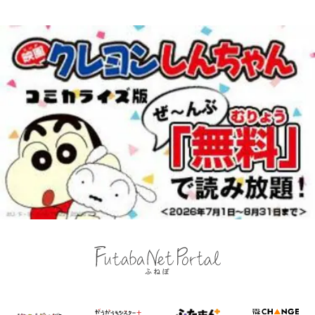
の野望と2度のオウンゴール、来年
代の夏 長野県｜2026年
3月の会長選】(3)