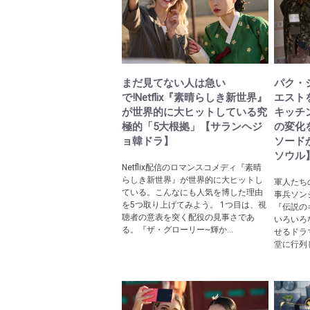
まだ見てない人は急い
パク・
で!Netflix『素晴らしき新世界』
エスト
が世界的に大ヒットしている究
キッチ
極的「5大根拠」【サランヘジ
の変化
ョ韓ドラ】
ソード
ソウル
Netflix配信のロマンスコメディ『素晴
らしき新世界』が世界的に大ヒットし
軍人たち
ている。こんなにも人気を博した理由
事兵ソン
を5つ取り上げてみよう。 1つ目は、視
『伝説の
聴者の意表を突く配役の見事さであ
いろいろ
る。『ザ・グローリー~輝か...
せるドラ
堂に行列し