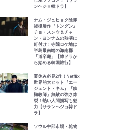
し系ラブコメ！【サラ
ンヘジョ韓ドラ】
ナム・ジュヒョク除隊
後復帰作『トングン』
チョ・スンウ＆チャ
ン・ヨンナムの熱演に
釘付け！寺院ロケ地は
半島最南端の海南郡
「道卒庵」【韓ドラか
ら始める韓国旅行】
夏休み必見2作！Netflix
世界的大ヒット『エー
ジェント・キム』『鉄
槌教師』無敵の強さ炸
裂！熱い人間描写も魅
力【サランヘジョ韓ド
ラ】
ソウル中部市場・乾物