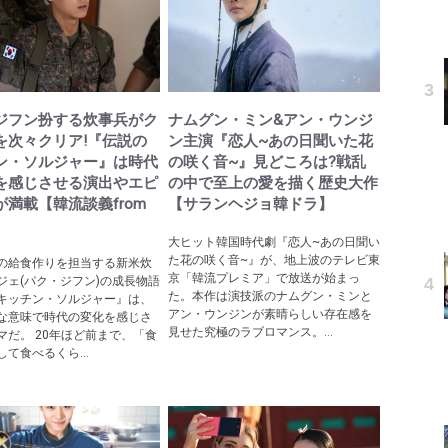
ジフン扮する炊事兵がク
ナムグン・ミン&アン・ウンジ
を次々クリア!『伝説の
ン主演『恋人~あの日聞いた花
ン・ソルジャー』は時代
の咲く音~』見どころは?戦乱
を感じさせる演出やエピ
の中で至上の愛を描く歴史大作
が満載【韓流談義from
【サランヘジョ韓ドラ】
】
大ヒット韓国時代劇『恋人~あの日聞い
た花の咲く音~』が、地上波のテレビ東
の給食作りを担当する新米炊
京「韓流プレミア」で放送が始まっ
ジェ(パク・ジフン)の成長物語
た。本作は演技派のナムグン・ミンと
キッチン・ソルジャー』は、
アン・ウンジンが素晴らしい存在感を
な意味で時代の変化を感じさ
見せた究極のラブロマンス。...
マだ。 20年ほど前まで、「食
て食べるくら...