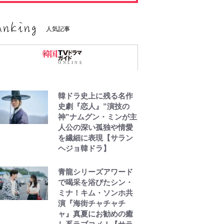
人気記事
韓ドラ史上に残る名作
史劇『恋人』”演技の
神”ナムグン・ミンが主
人公の深い孤独や情愛
を繊細に表現【サラン
ヘジョ韓ドラ】
青龍シリーズアワード
で喝采を浴びたシン・
ミナ！キム・ソンホ共
演『海街チャチャチ
ャ』真夏にお勧めの癒