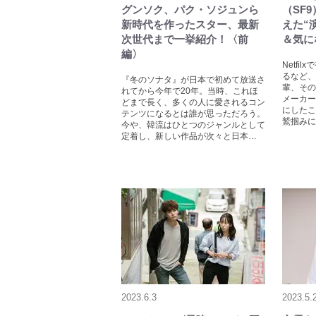
グンソク、パク・ソジュンら
（SF
新時代を作ったスター、最新
えた“
次世代まで一挙紹介！〈前
＆気に
編〉
Netfi
るなど、
『冬のソナタ』が日本で初めて放送さ
輩、その
れてから今年で20年。当時、これほ
メーカー
どまで長く、多くの人に愛されるコン
にしたこ
テンツになるとは誰が思っただろう。
鷲掴みに
今や、韓流はひとつのジャンルとして
定着し、新しい作品が次々と日本…
2023.6.3
2023.5.