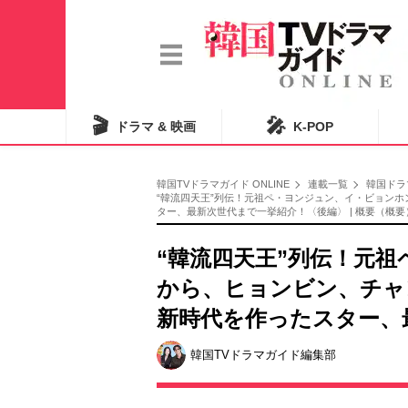
🎬
🎤
ドラマ & 映画
K-POP
韓国TVドラマガイド ONLINE
連載一覧
韓国ドラ
“韓流四天王”列伝！元祖ペ・ヨンジュン、イ・ビョン
ター、最新次世代まで一挙紹介！〈後編〉 | 概要（概要
“韓流四天王”列伝！元
から、ヒョンビン、チャ
新時代を作ったスター、
韓国TVドラマガイド編集部