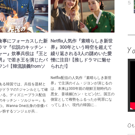
食事にフォーカスした新
Netflix人気作『素晴らしき新世
ラマ『伝説のキッチン・
界』300年という時空を超えて
ャー』炊事兵役は『王と
繰り返される3人の謎めいた愛
男』で若き王を演じたパ
憎に注目!【推しドラマに魅せ
ン!【韓流談義fromソ
られた!】
Netflix配信の人気作『素晴らしき新世
界』で主演のイム・ジヨンが演じるの
ある韓国では、兵役を題材と
は、本来は300年前の朝鮮王朝時代の
がドラマの1ジャンルとして確
悪女、姜禧嬪(カン・ヒビン)だ。国王の
いる。ディズニープラス配信
側室として権勢をふるったが死罪にな
のキッチン・ソルジャー』も
ってしまい、現代の韓国に...
。Wanna One出身の俳優パ
ン扮するソンジェが兵...