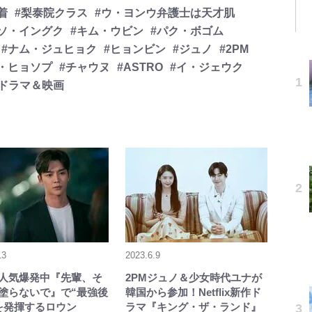
着
#梨泰院クラス
#ウ・ヨンウ弁護士は天才肌
#ソ・イングク
#キム・ウビン
#パク・ボゴム
#ナム・ジュヒョク
#ヒョンビン
#ジュノ
#2PM
・ヒョソプ
#チャウヌ
#ASTRO
#イ・ジェウク
国ドラマ＆映画
13
2023.6.9
lix人気爆発中『先輩、そ
2PMジュノ＆少女時代ユナが
塗らないで』で“最強後
韓国から参加！Netflix新作ド
を発揮するロウン
ラマ『キング・ザ・ランド』