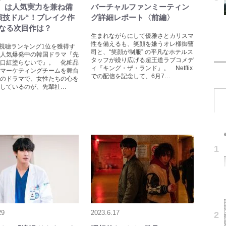
9）は人気実力を兼ね備
バーチャルファンミーティン
演技ドル“！ブレイク作
グ詳細レポート〈前編〉
なる次回作は？
生まれながらにして優雅さとカリスマ
性を備えるも、笑顔を嫌うオレ様御曹
lxで視聴ランキング1位を獲得す
司と、“笑顔が制服” の平凡なホテルス
人気爆発中の韓国ドラマ『先
タッフが繰り広げる超王道ラブコメデ
口紅塗らないで』。 化粧品
ィ『キング・ザ・ランド』。 Netflix
マーケティングチームを舞台
での配信を記念して、6月7…
のドラマで、女性たちの心を
しているのが、先輩社…
29
2023.6.17