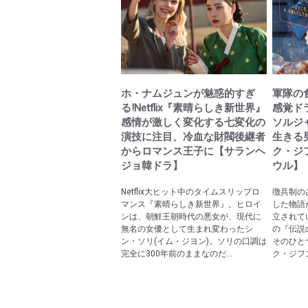
ホ・ナムジュンが魅惑的すぎ
軍隊の
る!Netflix『素晴らしき新世界』
感覚ド
感情が激しく変化する七変化の
ソルジ
演技に注目、冷血な財閥後継者
生きる
からロマンス王子に【サランヘ
ク・ジフ
ジョ韓ドラ】
ウル】
Netflix大ヒット中のタイムスリップロ
徴兵制の
マンス『素晴らしき新世界』。ヒロイ
した物語
ンは、朝鮮王朝時代の悪女が、現代に
立されて
無名の女優として生まれ変わったシ
の『伝説
ン・ソリ(イム・ジヨン)。ソリの口調は
そのひとつ
完全に300年前のままなのだ...
ク・ジフ