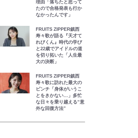
理由「落ちたと思って
たので合格発表も行か
「あまりにも破格すぎ
なかったんです」
る…」『BLEACH 千年
血戦篇』限定21アイテ
ムがサンキューマート
FRUITS ZIPPER鎮西
に初登場！豊富なライ
寿々歌が語る『天才て
ンナップにファンも驚
れびくん』時代の学び
愕
と22歳でアイドルの道
を切り拓いた「人生最
大の決断」
FRUITS ZIPPER鎮西
寿々歌に訪れた最大の
ピンチ「身体がいうこ
とをきかない…」多忙
な日々を乗り越える“意
外な回復方法”
【W杯】日本代表FW上
田綺世の爆美女モデル
妻｢ワンオペ苦言｣で動
画削除の波紋…一方で