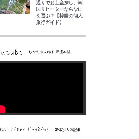
通りでお土産探し、韓
国リピーターならなに
を選ぶ？【韓国の個人
旅行ガイド】
ちかちゃんねる 韓流本舗
媒体別人気記事