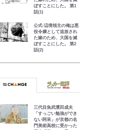
ぼすことにした。 第1
話(1)
公式-辺境領主の俺は悪
役令嬢として追放され
た嫁のため、大国を滅
ぼすことにした。 第2
話(2)
令和のNBAを先取りし
ていた!?『SLAM
DUNK』が30年前に描
いた「驚きの戦術」ス
トレッチ5に大型ポイン
トガードも…
放送40周年『機動戦士
ガンダムZZ』いまだ語
三代目魚武濱田成夫
り継がれる「伝説のト
「すっごい勉強ができ
ンデモシーン」 「Zザ
ない阿呆」が京都の名
ク」に「謎の光」も…
門美術高校に受かった