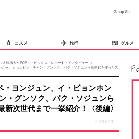
Group Site
💄
✈️
🍱
コスメ
旅行
グルメ
マ＆映画＆K-POP・トピックス・レポート・インタビュー
ホンから、ヒョンビン、チャン・グンソク、パク・ソジュンら新時代を作ったス
）
祖ペ・ヨンジュン、イ・ビョンホン
ン・グンソク、パク・ソジュンら
最新次世代まで一挙紹介！〈後編〉
2023.6.19