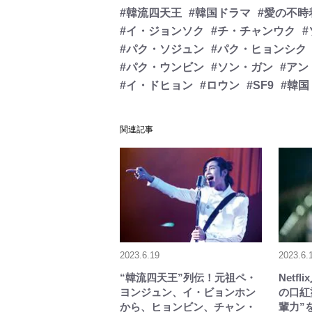
#韓流四天王
#韓国ドラマ
#愛の不時
#イ・ジョンソク
#チ・チャンウク
#パク・ソジュン
#パク・ヒョンシク
#パク・ウンビン
#ソン・ガン
#アン
#イ・ドヒョン
#ロウン
#SF9
#韓
関連記事
2023.6.19
2023.6.
“韓流四天王”列伝！元祖ペ・
Netf
ヨンジュン、イ・ビョンホン
の口紅
から、ヒョンビン、チャン・
輩力”