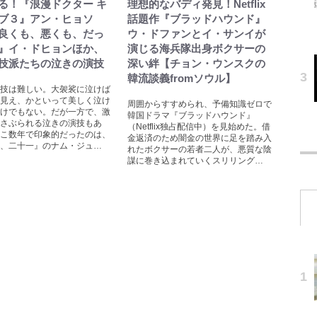
る！『浪漫ドクター キ
理想的なバディ発見！Netflix
ブ３』アン・ヒョソ
話題作『ブラッドハウンド』
良くも、悪くも、だっ
ウ・ドファンとイ・サンイが
』イ・ドヒョンほか、
演じる海兵隊出身ボクサーの
技派たちの泣きの演技
深い絆【チョン・ウンスクの
韓流談義fromソウル】
技は難しい。大袈裟に泣けば
見え、かといって美しく泣け
周囲からすすめられ、予備知識ゼロで
けでもない。だが一方で、激
韓国ドラマ『ブラッドハウンド』
さぶられる泣きの演技もあ
（Netflix独占配信中）を見始めた。借
こ数年で印象的だったのは、
金返済のため闇金の世界に足を踏み入
、二十一』のナム・ジュ…
れたボクサーの若者二人が、悪質な陰
謀に巻き込まれていくスリリング…