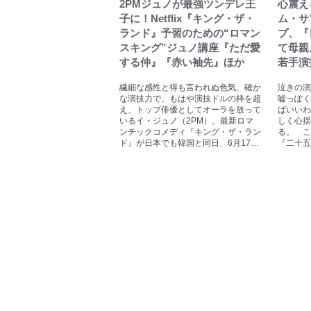
2PMジュノが最強ツンデレ王
心震え
子に！Netflix『キング・ザ・
ム・サ
ランド』予習のための“ロマン
プ、『
スキング”ジュノ講座『ただ愛
て母親
する仲』『赤い袖先』ほか
若手演
繊細な感性と得も言われぬ色気、確か
泣きの演
な演技力で、もはや演技ドルの枠を超
嘘っぽく
え、トップ俳優としてオーラを放って
ばいいわ
いるイ・ジュノ（2PM）。最新ロマ
しく心揺
ンチックコメディ『キング・ザ・ラン
る。 こ
ド』が日本でも韓国と同日、6月17…
『二十五