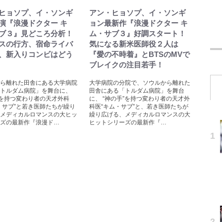
ヒョソプ、イ・ソンギ
アン・ヒョソプ、イ・ソンギ
演『浪漫ドクター キ
ョン最新作『浪漫ドクター キ
ブ３』見どころ分析！
ム・サブ３』好調スタート！
スの行方、宿命ライバ
気になる新米医師役２人は
、新入りコンビはどう
『愛の不時着』とBTSのMVで
ブレイクの注目若手！
ら離れた田舎にある大学病院
大学病院の分院で、ソウルから離れた
トルダム病院」を舞台に、
田舎にある「トルダム病院」を舞台
”を持つ変わり者の天才外科
に、 “神の手”を持つ変わり者の天才外
・サブ”と若き医師たちが繰り
科医“キム・サブ”と、若き医師たちが
メディカルロマンスの大ヒッ
繰り広げる、メディカルロマンスの大
ズの最新作『浪漫ド…
ヒットシリーズの最新作『…