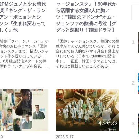
2PMジュノと少女時代
ャ・ジョンスク』！90年代か
演『キング・ザ・ラン
ら活躍する女優2人に胸ア
アン・ボヒョンとシ
ツ！"韓国のマドンナ"オム・
ソン『生まれ変わって
ジョンファの熱演に号泣【グ
しく』他
グっと深掘り！韓国ドラマ】
讐劇『クイーンメーカー』か
『医師チャ・ジョンスク』韓国での視
痛快のお仕事ロマンス『医師
聴率がぐんぐん伸びているが、それに
ョンスク』まで、幅広いジャ
合わせて個人的なハマり具合も爆上が
ット作を送り出している
りしている（日本ではNetflixで配信
ixが、6月独占配信スタートの韓
中）。 正直、韓国ドラマとしては、
新作ラインナップを発表。…
それほど目新しいところがある…
19
2023.5.17