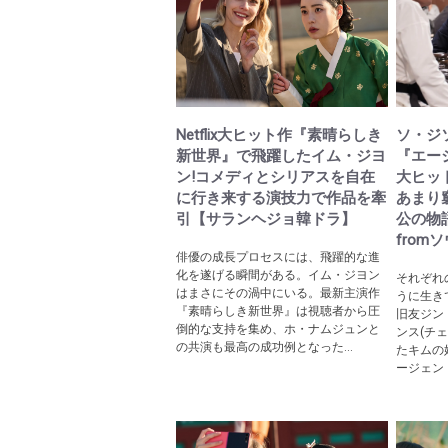
Netflix大ヒット作『素晴らしき
ソ・ジソ
新世界』で飛躍したイム・ジヨ
『エー
ン!コメディとシリアスを自在
大ヒッ
に行き来する演技力で作品を牽
あまり
引【サランヘジョ韓ドラ】
公の物
from
俳優の成長プロセスには、飛躍的な進
化を遂げる瞬間がある。イム・ジヨン
それぞれ
はまさにその渦中にいる。最新主演作
うに生き
『素晴らしき新世界』は視聴者から圧
旧友ジン
倒的な支持を集め、ホ・ナムジュンと
ンス(チ
の共演も最高の成功例となった...
たキムの
ージェント