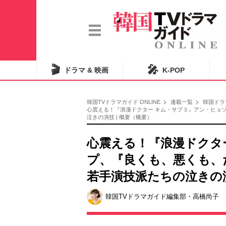
🎬
🎤
ドラマ & 映画
K-POP
韓国TVドラマガイド ONLINE
連載一覧
韓国ドラ
心震える！『浪漫ドクター キム・サブ３』アン・ヒョ
泣きの演技 | 概要（概要）
心震える！『浪漫ドクタ
プ、『良くも、悪くも、
若手演技派たちの泣きの
韓国TVドラマガイド編集部・高橋尚子