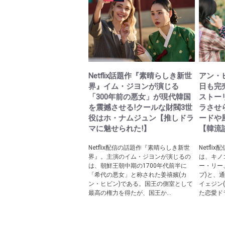
Netflix話題作『素晴らしき新世
アン・ヒ
界』イム・ジヨンが演じる
日も完
「300年前の悪女」が現代韓国
ストー
を震撼させる!クールな財閥3世
ラさせ
役はホ・ナムジュン【推しドラ
ードや
マに魅せられた!】
【韓流談
Netflix配信の話題作『素晴らしき新世
Netfl
界』。主演のイム・ジヨンが演じるの
は、キノ
は、朝鮮王朝中期の1700年代前半に
ー・リー
「希代の悪女」と称された姜禧嬪(カ
プ)と、
ン・ヒビン)である。国王の側室として
イェジン
最高の権力を得たが、国王か...
た恋愛ドラ