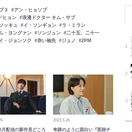
ブ３
#アン・ヒョソプ
ドヒョン
#浪漫ドクター キム・サブ
ソッキュ
#イ・ソンギョン
#ラ・ミラン
キム・ヨングァン
#ソンジュン
#二十五、二十一
#イ・ジョンソク
#赤い袖先
#ジュノ
#2PM
26
2023.5.26
lix6月配信の新作見どころ
奇跡のように面白い『医師チ