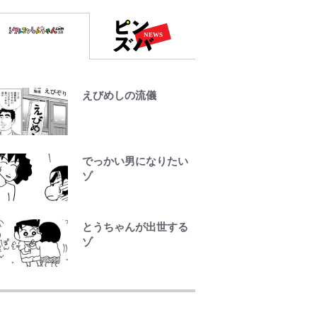
えびめしの流儀
でっかい男になりたい
ゾ
とうちゃんが出世する
ゾ
千葉雄大、ほっそりイ
ケメン近影に「顔パン
パンだったのに」反