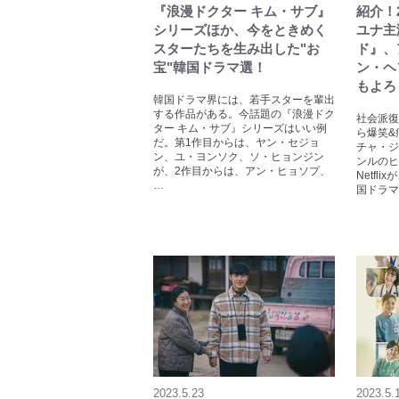
『浪漫ドクター キム・サブ』
紹介！
シリーズほか、今をときめく
ユナ主
スターたちを生み出した"お
ド』、
宝"韓国ドラマ選！
ン・ヘ
もよろ
韓国ドラマ界には、若手スターを輩出
する作品がある。今話題の『浪漫ドク
社会派復
ター キム・サブ』シリーズはいい例
ら爆笑&
だ。第1作目からは、ヤン・セジョ
チャ・ジ
ン、ユ・ヨンソク、ソ・ヒョンジン
ンルのヒ
が、2作目からは、アン・ヒョソプ、
Netfl
…
国ドラマ
2023.5.23
2023.5.