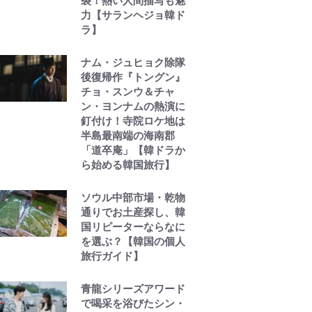
裂！熱い人間描写も魅
力【サランヘジョ韓ド
ラ】
ナム・ジュヒョク除隊
後復帰作『トングン』
チョ・スンウ＆チャ
ン・ヨンナムの熱演に
釘付け！寺院ロケ地は
半島最南端の海南郡
「道卒庵」【韓ドラか
ら始める韓国旅行】
ソウル中部市場・乾物
通りでお土産探し、韓
国リピーターならなに
を選ぶ？【韓国の個人
旅行ガイド】
青龍シリーズアワード
で喝采を浴びたシン・