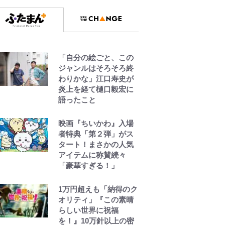
響 視聴者が想った激
変の納得理由
GLAY・TERU＆
PUFFY大貫亜美の“共
演”ショットに「夫婦で
「自分の絵ごと、この
写ってるの尊い」 長
ジャンルはそろそろ終
女はもう23歳
わりかな」江口寿史が
炎上を経て樋口毅宏に
語ったこと
黒木啓司が妻・宮崎麗
果にDV報道、逮捕前に
インスタに起きてい
映画『ちいかわ』入場
た“異変”…削除してい
者特典「第２弾」がス
たラブラブ投稿
タート！まさかの人気
アイテムに称賛続々
「豪華すぎる！」
1万円超えも「納得のク
オリティ」『この素晴
らしい世界に祝福
を！』10万針以上の密