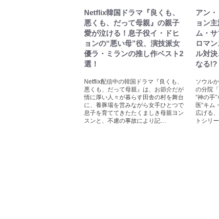
Netflix韓国ドラマ『良くも、
アン・
悪くも、だって母親』の親子
ョン主
愛が泣ける！息子役イ・ドヒ
ム・サ
ョンの“悪い母”役、演技派女
ロマン
優ラ・ミランの推し作ベスト2
ル対決
選！
なる!?
Netflix配信中の韓国ドラマ『良くも、
ソウルか
悪くも、だって母親』は、お節介だが
の分院「
情に厚い人々が暮らす田舎の村を舞台
“神の手
に、養豚場を営みながら女手ひとつで
医“キム
息子を育ててきたたくましき母親ヨン
広げる、
スンと、不慮の事故により記…
トシリー