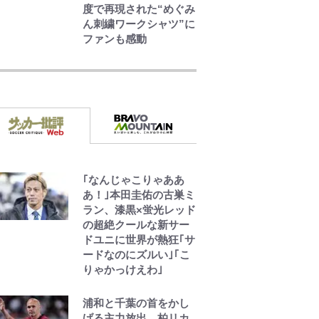
度で再現された“めぐみ
ん刺繍ワークシャツ”に
ファンも感動
錦織一清の写真集はな
ぜ私服なのか…高級ブ
ランドをやめ等身大の
自分を表現する現在
「ちゃんとおじいちゃ
んに」
藤原紀香が23年間続け
るボランティア活動の
｢なんじゃこりゃああ
原動力は…「偽善者
あ！｣本田圭佑の古巣ミ
だ」との声も跳ね返
ラン、漆黒×蛍光レッド
す“誰かの役に立ちた
の超絶クールな新サー
い”という思い
ドユニに世界が熱狂｢サ
ードなのにズルい｣｢こ
りゃかっけえわ｣
「のりの芝居は観たい
と」藤原紀香が明かす
夫・片岡愛之助との関
浦和と千葉の首をかし
係性…互いに一番のお
げる主力放出、柏リカ