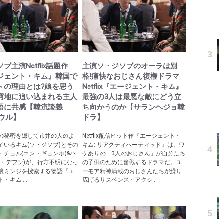
ブ主演Netflix話題作
主演ソ・ジソブのオーラは別
ジェント・キム』韓国で
格!痛快なおじさん復権ドラマ
トの理由とは?娘を思う
Netflix『エージェント・キム』
窮地に追い込まれる主人
最強の3人は最悪な敵にどう立
語に共感【韓流談義
ち向かうのか【サランヘジョ韓
ソウル】
ドラ】
の秘密を隠して市井の人のよ
Netflix配信ヒット作『エージェント・
ているキム(ソ・ジソブ)とその
キム: リアクティべーティッド』は、ワ
・チョル(ユン・ギョンホ)&ハ
ケありの「3人のおじさん」が自分たち
ェ・デフン)が、行方不明になっ
の子供のために奮戦するドラマだ。ユ
娘ミンジを捜索する物語『エ
ーモア精神満載のおじさんたちが繰り
・キム:...
広げるサスペンス・アクシ...