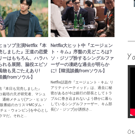
ョソプ主演Netflix『本
Netflix大ヒット中『エージェン
売しました』王道の恋愛
ト・キム』序盤の見どころは?
リーはもちろん、ハラハ
ソ・ジソブ扮するシングルファ
られる展開、脇役エピソ
ーザーの凄絶な過去が明らか
風物も見ごたえあり!
に!【韓流談義fromソウル】
義fromソウル】
Netflix話題作『エージェント・キム: リ
アリティペーティッド』は、過去に秘
ix配信『本日も完売しました』
密があるが今は銀行の部長としてトラ
コ栽培の天才研究者、マシュ
ブルに巻き込まれないよう静かに暮ら
、通称メチュリ(アン・ヒョソ
しているシングルファーザー、キム部
通販番組のカリスマМCダム・
長(ソ・ジソブ)が誘拐さ...
(チェ・ウォンビン)を中心とし
マだ。それと...