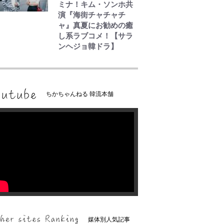
ミナ！キム・ソンホ共
演『海街チャチャチ
ャ』真夏にお勧めの癒
し系ラブコメ！【サラ
ンヘジョ韓ドラ】
ちかちゃんねる 韓流本舗
媒体別人気記事