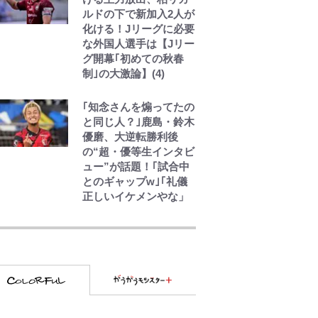
客さんで刺激をもらう
ルドの下で新加入2人が
存在
化ける！Jリーグに必要
な外国人選手は【Jリー
グ開幕｢初めての秋春
制｣の大激論】(4)
｢知念さんを煽ってたの
と同じ人？｣鹿島・鈴木
優磨、大逆転勝利後
の“超・優等生インタビ
ュー”が話題！｢試合中
とのギャップw｣｢礼儀
正しいイケメンやな」
【キャンプ自己啓発】
増えすぎたギアを棚卸
し！ “ウルトラライト”
目指した「自分スタイ
ル」再構築でわかった
「本当に必要な7つの道
具」とは