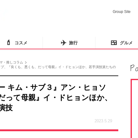
Group Site
💄
✈️
🍱
コスメ
旅行
グルメ
マ・推しコラム
ソプ、『良くも、悪くも、だって母親』イ・ドヒョンほか、若手演技派たちの
ー キム・サブ３』アン・ヒョソ
だって母親』イ・ドヒョンほか、
演技
2023.5.29