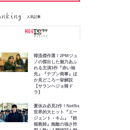
人気記事
韓流傑作選！2PMジュ
ノの傑出した魅力あふ
れる主演3作『赤い袖
先』『テプン商事』ほ
か見どころ一挙解説
【サランヘジョ韓ド
ラ】
夏休み必見2作！Netflix
世界的大ヒット『エー
ジェント・キム』『鉄
槌教師』無敵の強さ炸