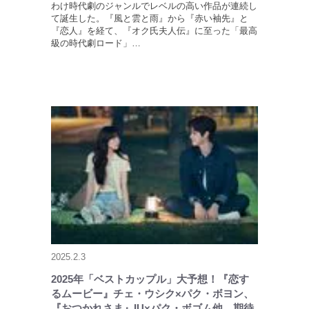
わけ時代劇のジャンルでレベルの高い作品が連続し
て誕生した。『風と雲と雨』から『赤い袖先』と
『恋人』を経て、『オク氏夫人伝』に至った「最高
級の時代劇ロード」…
2025.2.3
2025年「ベストカップル」大予想！『恋す
るムービー』チェ・ウシク×パク・ボヨン、
『おつかれさま』IU×パク・ボゴム他、期待