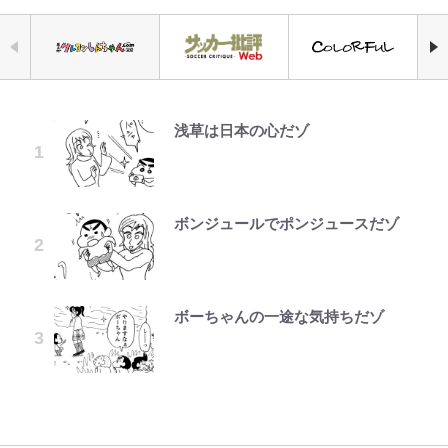
浅草は日本の心だゾ
｢お土産最高すぎ笑｣｢どうやって入
空の轍と大地の雲と 第1回
『ちいかわ』ファンの記憶に残る
元衆院議員・山尾志桜里が語る誹謗
アユは「怒らせて掛ける」魚だっ
「危ない」「やめて」第1子妊娠中
公式-ヒロインが来る前に妊娠しま
手？｣ブライトン帰還の三笘薫、同
「恐怖キャラ」の戦慄シーン 小さ
中傷動画…「計り知れない」切り抜
た！ ルアーを追わせて釣りあげる
の田中みな実、ゴリゴリヒール着用
した~詰んだはずの悪役令嬢です
僚に“ポケカ”をプレゼント！｢薫の
くてかわいい世界なのに「見た目か
き落選運動の影響と今語る「保育園
「アユイング」のオリジナリティ＆
に心配の声…ザックリ衣装にも意見
が、どうやら違うようです~ 第1話
笑顔見れてよかった｣｢大喜びのリ
らしてヤバイ…」
落ちた日本死ね」
おもしろさを知る
続々
ュテル可愛すぎ｣
ボンジュールでポンジュースだゾ
第3回 出版までの道のり・その2
公式-転生したら平民でした。~生活
『ONE PIECE』今後の展開に絡ん
FRUITS ZIPPER鎮西寿々歌が語る
やってはいけない！「キャンプツー
【川口春奈と結婚】板倉滉は「めっ
水準に耐えられないので貴族を目指
｢モデルやってる｣｢かっけぇ｣三笘
できそうな「意味深な表紙連載」
『天才てれびくん』時代の学びと
リング」での「NGパッキング」7
ちゃモテる」 年収7億円・お洒落・
します~ 第37話(2)
薫がブライトン新ユニのモデルで完
「神」エネルの月での展開に、元王
22歳でアイドルの道を切り拓いた
選！ 安全＆快適につながる「荷物
包容力…超愛される日本代表
全復活！“King”の帰還に｢チームか
下七武海の謎めいた過去も…
「人生最大の決断」
の順序や位置」積載のコツとは？
ボーちゃんの一途な気持ちだゾ
レビュー『仮面家族』悠木シュン・
公式-雑用付与術師が自分の最強に
ら大歓迎されてる｣｢元気な姿見れ
「実体験レポ」
趣里「ショック」初めて語った“重
著
気付くまで 第56話(1)
て…｣
「BOSS×ポケモン30周年」第2弾
辛坊治郎の原点は「朝寝坊ができる
い意味” 三山凌輝「無反省メー
コラボ実施！ 新商品「歴戦の微
という理由」 読売テレビ入社から
【自転車】「若いときは登れたんだ
ル」文春第2弾で“一家の限界”報道
W杯クオーター制への大反発か、
糖」や図鑑缶登場にファン歓喜「見
54歳での早期退職とラジオパーソ
けど……」 グラベルバイクで暑さ
も
FIFA会長を追い詰めた｢欧州のボイ
つけたら即購入！」
ナリティ転身までの軌跡
に負けそうなヒルクライム、砂利道
コット｣と再選の行方【FIFA3兆円
を疾走して少年時代を振り返る50