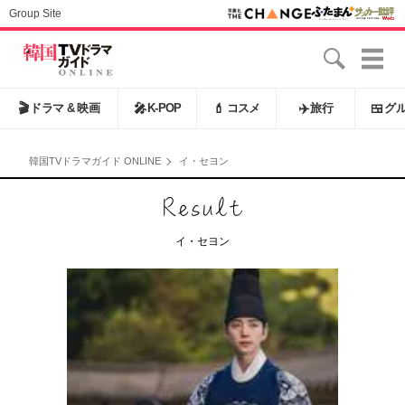
Group Site
🎬
ドラマ & 映画
🎤
K-POP
💄
コスメ
✈️
旅行
🍱
グ
韓国TVドラマガイド ONLINE
イ・セヨン
イ・セヨン