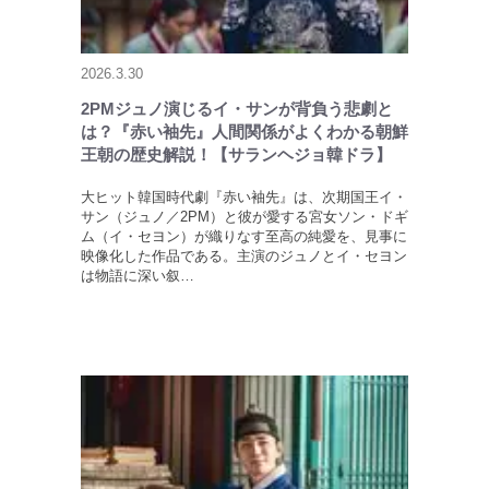
2026.3.30
2PMジュノ演じるイ・サンが背負う悲劇と
は？『赤い袖先』人間関係がよくわかる朝鮮
王朝の歴史解説！【サランヘジョ韓ドラ】
大ヒット韓国時代劇『赤い袖先』は、次期国王イ・
サン（ジュノ／2PM）と彼が愛する宮女ソン・ドギ
ム（イ・セヨン）が織りなす至高の純愛を、見事に
映像化した作品である。主演のジュノとイ・セヨン
は物語に深い叙…