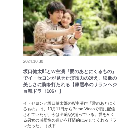
2024.10.30
坂口健太郎とW主演『愛のあとにくるもの』
でイ・セヨンが見せた演技力の冴え、映像の
美しさに胸を打たれる【康熙奉のサランヘジ
ョ韓ドラ〈106〉】
イ・セヨンと坂口健太郎のW主演作『愛のあとにく
るもの』は、10月11日からPrime Videoで順に配信
されていたが、今は全6話が揃っている。愛をめぐ
る男女の感受性の違いを抒情的にみせてくれるドラ
マだった。（以下…