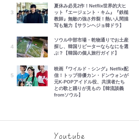
夏休み必見2作！Netflix世界的大ヒ
ット『エージェント・キム』『鉄槌
教師』無敵の強さ炸裂！熱い人間描
写も魅力【サランヘジョ韓ドラ】
ソウル中部市場・乾物通りでお土産
探し、韓国リピーターならなにを選
ぶ？【韓国の個人旅行ガイド】
映画『ワイルド・シング』Netflix配
信！トップ俳優カン・ドンウォンが
元K-POPアイドル役、共演者たち
との歌と踊りが見もの【韓流談義
fromソウル】