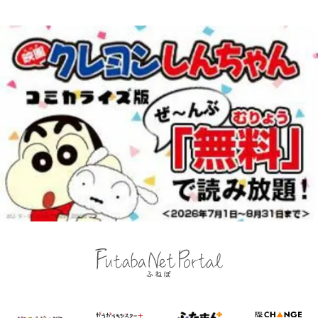
の野望と2度のオウンゴール、来年
代の夏 長野県｜2026年
3月の会長選】(3)