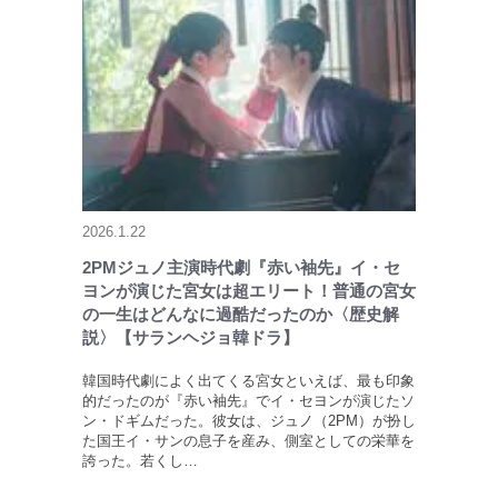
2026.1.22
2PMジュノ主演時代劇『赤い袖先』イ・セ
ヨンが演じた宮女は超エリート！普通の宮女
の一生はどんなに過酷だったのか〈歴史解
説〉【サランヘジョ韓ドラ】
韓国時代劇によく出てくる宮女といえば、最も印象
的だったのが『赤い袖先』でイ・セヨンが演じたソ
ン・ドギムだった。彼女は、ジュノ（2PM）が扮し
た国王イ・サンの息子を産み、側室としての栄華を
誇った。若くし…