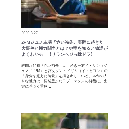
2026.3.27
2PMジュノ主演『赤い袖先』実際に起きた
大事件と権力闘争とは？史実を知ると物語が
よくわかる！【サランヘジョ韓ドラ】
韓国時代劇『赤い袖先』は、若き王族イ・サン（ジ
ュノ／2PM）と宮女ソン・ドギム（イ・セヨン）の
「身分を超えた純愛」を描き出している。本作の大
きな魅力は、情緒豊かなラブロマンスの背後に、史
実に基づく重厚…