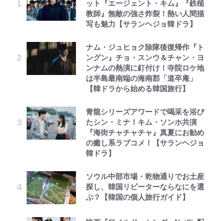
ット『エージェント・キム』『鉄槌
教師』無敵の強さ炸裂！熱い人間描
写も魅力【サランヘジョ韓ドラ】
ナム・ジュヒョク除隊後復帰作『ト
ングン』チョ・スンウ＆チャン・ヨ
ンナムの熱演に釘付け！寺院ロケ地
は半島最南端の海南郡「道卒庵」
【韓ドラから始める韓国旅行】
青龍シリーズアワードで喝采を浴び
たシン・ミナ！キム・ソンホ共演
『海街チャチャチャ』真夏にお勧め
の癒し系ラブコメ！【サランヘジョ
韓ドラ】
ソウル中部市場・乾物通りでお土産
探し、韓国リピーターならなにを選
ぶ？【韓国の個人旅行ガイド】