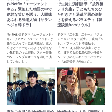
作!Netflix『エージェント・
で生徒に演劇指導!『放課後
キム』緊迫した物語の中で
テリ先生』子どもたちのひ
絶妙な笑いを誘う、人間味
たむきさと過疎問題の深刻
あふれる登場人物【サラン
さを伝えるバラエティ【韓
ヘジョ韓ドラ】
流談義fromソウル】
Netflix配信ドラマ『エージェント・
ドラマ『二十五、二十一』『ジョ
キム: リアクティべーティッド』が
ンニョン: スター誕生』、映画『リ
後半に入っても話題沸騰だ。主人
トル・フォレスト 春夏秋冬』
公はどこにでもいるような冴えな
『1987、ある闘いの真実』など
い銀行員のキム部長。スター俳優
で、日本でも知名度の高い俳優キ
のソ・ジソブがオーラを消して演
ム・テリの初レギュラーバラエテ
じていた。し...
ィ『放課後テリ先生』が...