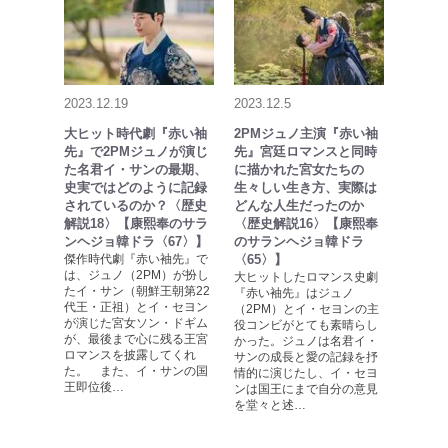
2023.12.19
2023.12.5
大ヒット時代劇『赤い袖
2PMジュノ主演『赤い袖
先』で2PMジュノが演じ
先』宮廷ロマンスと同時
た名君イ・サンの最期、
に描かれた宮女たちの
史実ではどのように記録
生々しい生き方、実際は
されているのか？〈歴史
どんな人生だったのか
解説18〉【康熙奉のサラ
〈歴史解説16〉【康熙奉
ンヘジョ韓ドラ〈67〉】
のサランヘジョ韓ドラ
傑作時代劇『赤い袖先』で
〈65〉】
は、ジュノ（2PM）が扮し
大ヒットしたロマンス史劇
たイ・サン（朝鮮王朝第22
『赤い袖先』はジュノ
代王・正祖）とイ・セヨン
（2PM）とイ・セヨンの主
が演じた宮女ソン・ドギム
役コンビがとても素晴らし
が、最後まで心に残る王宮
かった。ジュノは名君イ・
ロマンスを披露してくれ
サンの成長と愛の記録を抒
た。 また、イ・サンの国
情的に演じたし、イ・セヨ
王即位後…
ンは国王にまで自分の意見
を堂々と述…