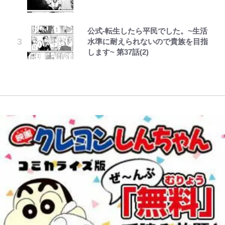
アユは「怒らせて掛ける」魚だっ
い意味” 三山凌輝「無反省メー
『天才てれびくん』時代の学びと
｢モデルやってる｣｢かっけぇ｣三笘
コラボ実施！ 新商品「歴戦の微
た！ ルアーを追わせて釣りあげる
ル」文春第2弾で“一家の限界”報道
22歳でアイドルの道を切り拓いた
薫がブライトン新ユニのモデルで完
糖」や図鑑缶登場にファン歓喜「見
「アユイング」のオリジナリティ＆
も
「人生最大の決断」
全復活！“King”の帰還に｢チームか
つけたら即購入！」
公式-転生したら平民でした。~生活
レビュー『仮面家族』悠木シュン・
ボンジュールでポンジュースだゾ
おもしろさを知る
ら大歓迎されてる｣｢元気な姿見れ
水準に耐えられないので貴族を目指
著
て…｣
【川口春奈と結婚】板倉滉は「めっ
誹謗中傷も「『そうせざるを得ない
南や和也だけじゃない！『タッチ』
します~ 第37話(2)
【自転車】「若いときは登れたんだ
ちゃモテる」 年収7億円・お洒落・
事情』がある」…山尾志桜里が
上杉達也の才能を「いち早く見出し
けど……」 グラベルバイクで暑さ
包容力…超愛される日本代表
SNSのバッシングにも向き合う理
W杯クオーター制への大反発か、
た人物たち」
に負けそうなヒルクライム、砂利道
由と独自メンタル術
FIFA会長を追い詰めた｢欧州のボイ
を疾走して少年時代を振り返る50
コット｣と再選の行方【FIFA3兆円
代の夏 長野県｜2026年
の野望と2度のオウンゴール、来年
3月の会長選】(3)