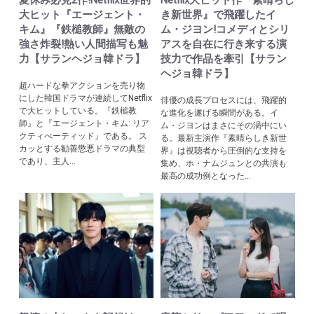
夏休み必見2作!Netflix世界的
Netflix大ヒット作『素晴らし
大ヒット『エージェント・
き新世界』で飛躍したイ
キム』『鉄槌教師』無敵の
ム・ジヨン!コメディとシリ
強さ炸裂!熱い人間描写も魅
アスを自在に行き来する演
力【サランヘジョ韓ドラ】
技力で作品を牽引【サラン
ヘジョ韓ドラ】
超ハードな拳アクションを売り物
にした韓国ドラマが連続してNetflix
俳優の成長プロセスには、飛躍的
で大ヒットしている。『鉄槌教
な進化を遂げる瞬間がある。イ
師』と『エージェント・キム: リア
ム・ジヨンはまさにその渦中にい
クティべーティッド』である。 ス
る。最新主演作『素晴らしき新世
カッとする勧善懲悪ドラマの典型
界』は視聴者から圧倒的な支持を
であり、主人...
集め、ホ・ナムジュンとの共演も
最高の成功例となった...