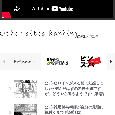
媒体別人気記事
公式-ヒロインが来る前に妊娠しま
やってはいけない！「キャンプツー
「危ない」「やめて」第1子妊娠中
元衆院議員・山尾志桜里が語る誹謗
｢お土産最高すぎ笑｣｢どうやって入
空の轍と大地の雲と 第1回
浅草は日本の心だゾ
『ONE PIECE』今後の展開に絡ん
した~詰んだはずの悪役令嬢です
リング」での「NGパッキング」7
の田中みな実、ゴリゴリヒール着用
中傷動画…「計り知れない」切り抜
手？｣ブライトン帰還の三笘薫、同
できそうな「意味深な表紙連載」
が、どうやら違うようです~ 第1話
選！ 安全＆快適につながる「荷物
に心配の声…ザックリ衣装にも意見
き落選運動の影響と今語る「保育園
僚に“ポケカ”をプレゼント！｢薫の
「神」エネルの月での展開に、元王
の順序や位置」積載のコツとは？
続々
落ちた日本死ね」
笑顔見れてよかった｣｢大喜びのリ
下七武海の謎めいた過去も…
「実体験レポ」
ュテル可愛すぎ｣
公式-雑用付与術師が自分の最強に
第3回 出版までの道のり・その2
とうちゃんが出世するゾ
趣里「ショック」初めて語った“重
FRUITS ZIPPER鎮西寿々歌が語る
「BOSS×ポケモン30周年」第2弾
気付くまで 第56話(1)