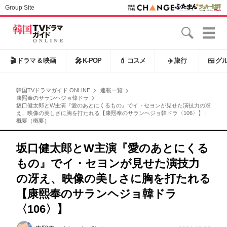
Group Site
🎬
ドラマ & 映画
🎤
K-POP
💄
コスメ
✈️
旅行
🍱
グ
韓国TVドラマガイド ONLINE
連載一覧
康煕奉のサランヘジョ韓ドラ
坂口健太郎とW主演『愛のあとにくるもの』でイ・セヨンが見せた演技力の冴
え、映像の美しさに胸を打たれる【康熙奉のサランヘジョ韓ドラ〈106〉】 |
概要（概要）
坂口健太郎とW主演『愛のあとにくる
もの』でイ・セヨンが見せた演技力
の冴え、映像の美しさに胸を打たれる
【康熙奉のサランヘジョ韓ドラ
〈106〉】