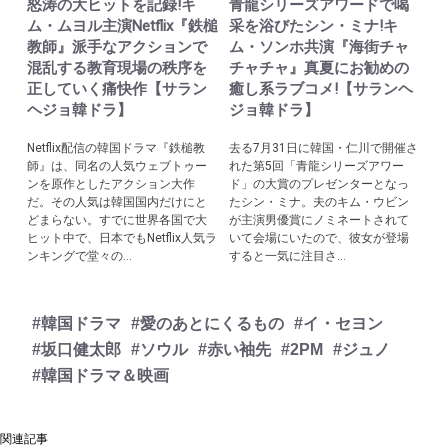
怒涛の大ヒットを記録!キ
青龍シリーズアワードで喝
ム・ムヨル主演Netflix『鉄槌
采を浴びたシン・ミナ!キ
教師』派手なアクションで
ム・ソンホ共演『海街チャ
混乱する教育現場の秩序を
チャチャ』真夏にお勧めの
正していく痛快作【サラン
癒し系ラブコメ!【サランヘ
ヘジョ韓ドラ】
ジョ韓ドラ】
Netflix配信の韓国ドラマ『鉄槌教
去る7月31日に韓国・仁川で開催さ
師』は、同名の人気ウェブトゥー
れた第5回「青龍シリーズアワー
ンを原作としたアクション大作
ド」の大賞のプレゼンターとなっ
だ。その人気は韓国国内だけにと
たシン・ミナ。夫のキム・ウビン
どまらない。すでに世界各国で大
が主演男優賞にノミネートされて
ヒット中で、日本でもNetflix人気ラ
いて会場にいたので、彼女が登場
ンキングで堂々の...
すると一気に注目さ...
#韓国ドラマ
#愛のあとにくるもの
#イ・セヨン
#坂口健太郎
#ソウル
#赤い袖先
#2PM
#ジュノ
#韓国ドラマ＆映画
関連記事