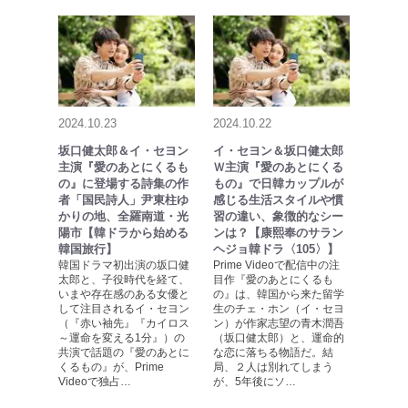
2024.10.23
2024.10.22
坂口健太郎＆イ・セヨン
イ・セヨン＆坂口健太郎
主演『愛のあとにくるも
Ｗ主演『愛のあとにくる
の』に登場する詩集の作
もの』で日韓カップルが
者「国民詩人」尹東柱ゆ
感じる生活スタイルや慣
かりの地、全羅南道・光
習の違い、象徴的なシー
陽市【韓ドラから始める
ンは？【康熙奉のサラン
韓国旅行】
ヘジョ韓ドラ〈105〉】
韓国ドラマ初出演の坂口健
Prime Videoで配信中の注
太郎と、子役時代を経て、
目作『愛のあとにくるも
いまや存在感のある女優と
の』は、韓国から来た留学
して注目されるイ・セヨン
生のチェ・ホン（イ・セヨ
（『赤い袖先』『カイロス
ン）が作家志望の青木潤吾
～運命を変える1分』）の
（坂口健太郎）と、運命的
共演で話題の『愛のあとに
な恋に落ちる物語だ。結
くるもの』が、Prime
局、２人は別れてしまう
Videoで独占…
が、5年後にソ…