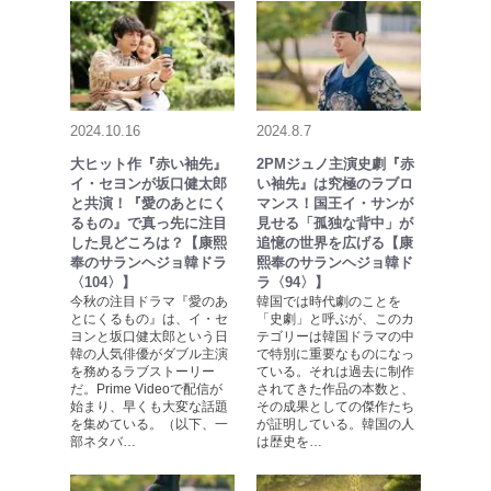
2024.10.16
2024.8.7
大ヒット作『赤い袖先』
2PMジュノ主演史劇『赤
イ・セヨンが坂口健太郎
い袖先』は究極のラブロ
と共演！『愛のあとにく
マンス！国王イ・サンが
るもの』で真っ先に注目
見せる「孤独な背中」が
した見どころは？【康熙
追憶の世界を広げる【康
奉のサランヘジョ韓ドラ
熙奉のサランヘジョ韓ド
〈104〉】
ラ〈94〉】
今秋の注目ドラマ『愛のあ
韓国では時代劇のことを
とにくるもの』は、イ・セ
「史劇」と呼ぶが、このカ
ヨンと坂口健太郎という日
テゴリーは韓国ドラマの中
韓の人気俳優がダブル主演
で特別に重要なものになっ
を務めるラブストーリー
ている。それは過去に制作
だ。Prime Videoで配信が
されてきた作品の本数と、
始まり、早くも大変な話題
その成果としての傑作たち
を集めている。（以下、一
が証明している。韓国の人
部ネタバ…
は歴史を…