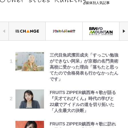
媒体別人気記事
三代目魚武濱田成夫「すっごい勉強
ボンジュールでポンジュースだゾ
アユは「怒らせて掛ける」魚だっ
空の轍と大地の雲と 第1回
令和のNBAを先取りしていた!?
【川口春奈と結婚】板倉滉は「めっ
公式-ヒロインが来る前に妊娠しま
【W杯】日本代表FW上田綺世の爆
ができない阿呆」が京都の名門美術
た！ ルアーを追わせて釣りあげる
『SLAM DUNK』が30年前に描い
ちゃモテる」 年収7億円・お洒落・
した~詰んだはずの悪役令嬢です
美女モデル妻｢ワンオペ苦言｣で動
高校に受かった理由「落ちたと思っ
「アユイング」のオリジナリティ＆
た「驚きの戦術」ストレッチ5に大
包容力…超愛される日本代表
が、どうやら違うようです~ 第1話
画削除の波紋…一方で株を上げ続け
てたので合格発表も行かなかったん
おもしろさを知る
型ポイントガードも…
る大谷翔平妻｢最強の処世術」
です」
ボーちゃんの一途な気持ちだゾ
第3回 出版までの道のり・その2
『夜ふかし』多田さん、上下の顎骨
公式-辺境領主の俺は悪役令嬢とし
【南会津に要チェックのキャンプ場
放送40周年『機動戦士ガンダム
｢たのむ。売ってくれ｣松田直樹さ
を切る大整形後初のイメチェン近影
て追放された嫁のため、大国を滅ぼ
FRUITS ZIPPER鎮西寿々歌が語る
あり！】観光名所「大内宿」まで
ZZ』いまだ語り継がれる「伝説の
ん急逝から15年…横浜FMが開幕戦
に「中顔面がかなり縮小」「面長が
すことにした。 第1話(1)
『天才てれびくん』時代の学びと
10分＆100％源泉風呂に入り放題！
トンデモシーン」 「Zザク」に
で着る追悼Tシャツにファン熱望
改善」の声
22歳でアイドルの道を切り拓いた
「こぼうしの湯 洗心亭キャンプサ
「謎の光」も…
｢買いたい…そして選手と一緒に着
とうちゃんが出世するゾ
レビュー『仮面家族』悠木シュン・
公式-辺境領主の俺は悪役令嬢とし
「人生最大の決断」
イト」
たい｣
長瀬智也の“角刈りちっく短髪”変
著
て追放された嫁のため、大国を滅ぼ
「あまりにも破格すぎる…」
貌姿に「超絶イケメン」大反響 意
すことにした。 第2話(2)
FRUITS ZIPPER鎮西寿々歌に訪れ
【夏は涼しい長野で「車中泊」旅】
『BLEACH 千年血戦篇』限定21ア
超大物女優との熱愛報道でも話題！
味深「スネ毛ハラスメント」にも注