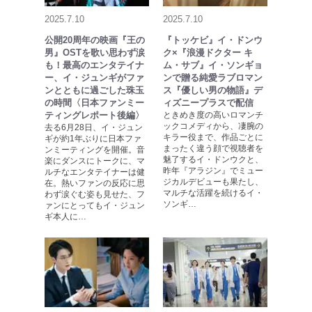
2025.7.10
2025.7.10
公開20周年の映画『王の
『トッケビ』イ・ドンウ
男』OSTを歌い思わず涙
ク×『浪漫ドクター キ
も！最高のエンタテイナ
ム・サブ』イ・ソンギョ
ー、イ・ジュンギがファ
ンで贈る純愛ラブロマン
ンとともに過ごした珠玉
ス『優しい男の物語』デ
の時間〈日本ファンミー
ィズニープラスで配信
ティングレポート後編〉
ときめき度の高いロマンチ
ックコメディから、凄腕の
去る6月28日、イ・ジュン
キラー役まで、作品ごとに
ギが約1年ぶりに日本ファ
まったく違う顔で視聴者を
ンミーティングを開催。音
魅了するイ・ドンウクと、
楽にダンスにトークに、マ
昨年『アラジン』でミュー
ルチなエンタテイナーは健
ジカルデビューも果たし、
在。熱いファンの反応に思
マルチな活躍を続けるイ・
わず涙ぐむ姿も見せた、フ
ソンギ…
ァンにとってもイ・ジュン
ギ本人に…