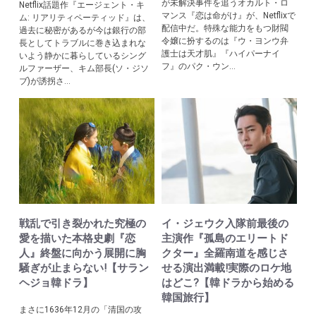
が未解決事件を追うオカルト・ロ
Netflix話題作『エージェント・キ
マンス『恋は命がけ』が、Netflixで
ム: リアリティペーティッド』は、
配信中だ。特殊な能力をもつ財閥
過去に秘密があるが今は銀行の部
令嬢に扮するのは『ウ・ヨンウ弁
長としてトラブルに巻き込まれな
護士は天才肌』『ハイパーナイ
いよう静かに暮らしているシング
フ』のパク・ウン...
ルファーザー、キム部長(ソ・ジソ
ブ)が誘拐さ...
戦乱で引き裂かれた究極の
イ・ジェウク入隊前最後の
愛を描いた本格史劇『恋
主演作『孤島のエリートド
人』終盤に向かう展開に胸
クター』全羅南道を感じさ
騒ぎが止まらない!【サラン
せる演出満載!実際のロケ地
ヘジョ韓ドラ】
はどこ?【韓ドラから始める
韓国旅行】
まさに1636年12月の「清国の攻