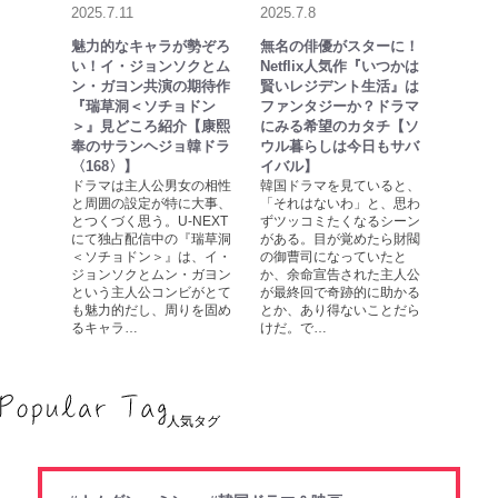
2025.7.11
2025.7.8
魅力的なキャラが勢ぞろ
無名の俳優がスターに！
い！イ・ジョンソクとム
Netflix人気作『いつかは
ン・ガヨン共演の期待作
賢いレジデント生活』は
『瑞草洞＜ソチョドン
ファンタジーか？ドラマ
＞』見どころ紹介【康熙
にみる希望のカタチ【ソ
奉のサランヘジョ韓ドラ
ウル暮らしは今日もサバ
〈168〉】
イバル】
ドラマは主人公男女の相性
韓国ドラマを見ていると、
と周囲の設定が特に大事、
「それはないわ」と、思わ
とつくづく思う。U-NEXT
ずツッコミたくなるシーン
にて独占配信中の『瑞草洞
がある。目が覚めたら財閥
＜ソチョドン＞』は、イ・
の御曹司になっていたと
ジョンソクとムン・ガヨン
か、余命宣告された主人公
という主人公コンビがとて
が最終回で奇跡的に助かる
も魅力的だし、周りを固め
とか、あり得ないことだら
るキャラ…
けだ。で…
人気タグ