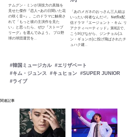
ナムグン・ミンが演技力の真髄を
見せた傑作『恋人~あの日聞いた花
「あのメガネのおっさん三人組は
の咲く音~』。このドラマに触発さ
いったい何者なんだ~!」 Netflix配
れて「もっと彼の主演作を見た
信ドラマ『エージェント・キム: リ
い」と思ったら、ぜひ『ストーブ
アクティべーティッド』第8話で、
リーグ』を選んでみよう。 プロ野
こう叫びながら、ジンチョル(ユ
球の球団運営を...
ン・ギョンホ)に投げ飛ばされたチ
ュハク建...
#韓国ミュージカル
#エリザベート
#キム・ジュンス
#キュヒョン
#SUPER JUNIOR
#ライブ
関連記事