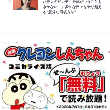
た最大のピンチ「身体がいうことを
良質な湯は “山の恵み”！ 満足度を
イテムがサンキューマートに初登
板倉滉所属アヤックスの｢カッコよ
目
きかない…」多忙な日々を乗り越え
上げてくれる「温泉付きRVパー
場！豊富なラインナップにファンも
すぎる｣黒×金の新アウェイユニに
る“意外な回復方法”
ク」おすすめ3選
驚愕
反響！｢これは買い｣｢ここ10年でベ
スト｣