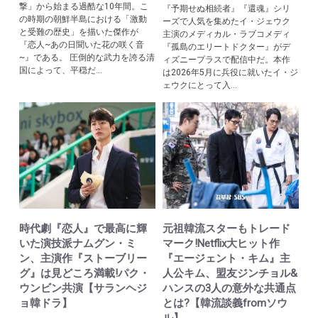
撃」から始まる過酷な10年間。こ
『予期せぬ相続者』『還魂』シリ
の時期の朝鮮半島における「激動
ーズで人気を集めたイ・ジェウク
と受難の歴史」を描いた傑作が
主演のメディカル・ラブコメディ
『恋人~あの日聞いた花の咲く音
『孤島のエリートドクター』がデ
~』である。 圧倒的な武力を誇る清
ィズニープラスで配信中だ。本作
国によって、平穏だ...
は2026年5月に兵役に就いたイ・ジ
ェウクにとって入...
時代劇『恋人』で最高に輝
元祖韓流スターもトレード
いた演技派ナムグン・ミ
マーク!Netflix大ヒット作
ン、主演作『ストーブリー
『エージェント・キム』主
グ』は見どころ満載!パク・
人公キム、盟友ジンチョル&
ウンビン共演【サランヘジ
ハンスの3人の意外な共通点
ョ韓ドラ】
とは?【韓流談義fromソウ
ル】