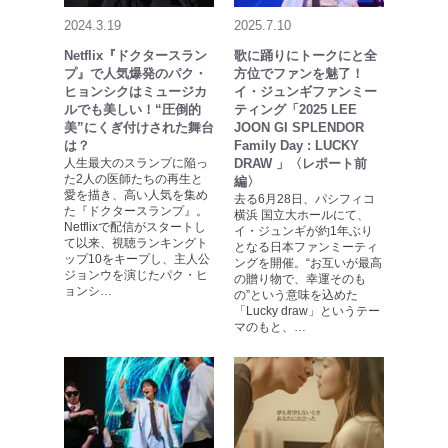
2024.3.19
2025.7.10
Netflix『ドクタースラン
歌に踊りにトークにと全
プ』で人気爆発のパク・
方位でファンを魅了！
ヒョンシクはミュージカ
イ・ジュンギファンミー
ルでも美しい！“圧倒的
ティング「2025 LEE
美”にくぎ付けされた舞台
JOON GI SPLENDOR
は？
Family Day : LUCKY
人生最大のスランプに陥っ
DRAW 」〈レポート前
た2人の医師たちの再生と
編〉
愛を描き、高い人気を集め
去る6月28日、パシフィコ
た『ドクタースランプ』。
横浜 国立大ホールにて、
Netflixで配信がスタートし
イ・ジュンギが約1年ぶり
て以来、視聴ランキングト
となる日本ファンミーティ
ップ10をキープし、主人公
ングを開催。“お互いが最高
ジョンウを演じたパク・ヒ
の贈り物で、幸運そのも
ョンシ…
の”という意味を込めた
「Lucky draw」というテー
マのもと、…