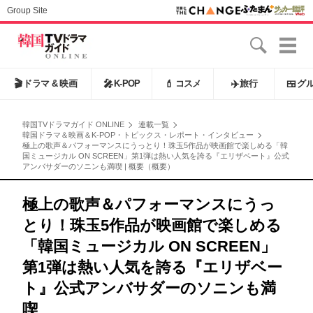
Group Site
🎬
ドラマ & 映画
🎤
K-POP
💄
コスメ
✈️
旅行
🍱
グ
韓国TVドラマガイド ONLINE
連載一覧
韓国ドラマ＆映画＆K-POP・トピックス・レポート・インタビュー
極上の歌声＆パフォーマンスにうっとり！珠玉5作品が映画館で楽しめる「韓
国ミュージカル ON SCREEN」第1弾は熱い人気を誇る『エリザベート』公式
アンバサダーのソニンも満喫 | 概要（概要）
極上の歌声＆パフォーマンスにうっ
とり！珠玉5作品が映画館で楽しめる
「韓国ミュージカル ON SCREEN」
第1弾は熱い人気を誇る『エリザベー
ト』公式アンバサダーのソニンも満
喫