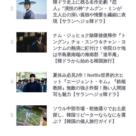
韓ドラ史上に残る名作史劇『恋
人』”演技の神”ナムグン・ミンが
主人公の深い孤独や情愛を繊細に表
現【サランヘジョ韓ドラ】
ナム・ジュヒョク除隊後復帰作『ト
ングン』チョ・スンウ＆チャン・ヨ
ンナムの熱演に釘付け！寺院ロケ地
は半島最南端の海南郡「道卒庵」
【韓ドラから始める韓国旅行】
夏休み必見2作！Netflix世界的大ヒ
ット『エージェント・キム』『鉄槌
教師』無敵の強さ炸裂！熱い人間描
写も魅力【サランヘジョ韓ドラ】
ソウル中部市場・乾物通りでお土産
探し、韓国リピーターならなにを選
ぶ？【韓国の個人旅行ガイド】