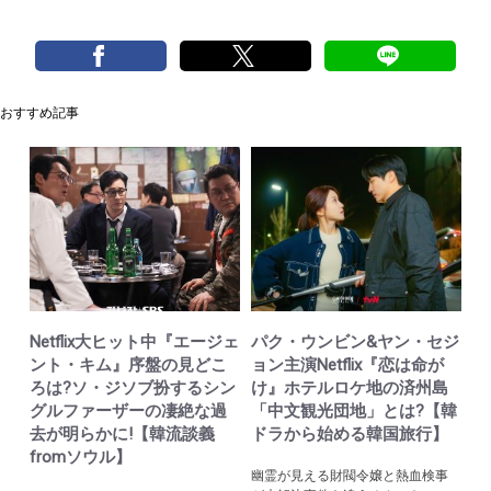
おすすめ記事
Netflix大ヒット中『エージェ
パク・ウンビン&ヤン・セジ
ント・キム』序盤の見どこ
ョン主演Netflix『恋は命が
ろは?ソ・ジソブ扮するシン
け』ホテルロケ地の済州島
グルファーザーの凄絶な過
「中文観光団地」とは?【韓
去が明らかに!【韓流談義
ドラから始める韓国旅行】
fromソウル】
幽霊が見える財閥令嬢と熱血検事