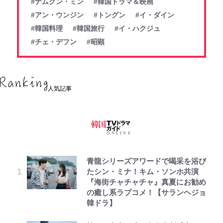
#ナムグン・ミン
#韓国ドラマ＆映画
#アン・ウンジン
#トングン
#イ・ダイン
#韓国料理
#韓国旅行
#イ・ハクジュ
#チェ・デフン
#昭顕
人気記事
青龍シリーズアワードで喝采を浴び
たシン・ミナ！キム・ソンホ共演
『海街チャチャチャ』真夏にお勧め
の癒し系ラブコメ！【サランヘジョ
韓ドラ】