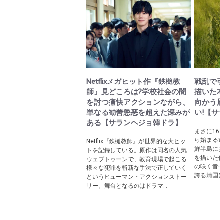
Netflixメガヒット作『鉄槌教
戦乱で
師』見どころは?学校社会の闇
描いた
を討つ痛快アクションながら、
向かう
単なる勧善懲悪を超えた深みが
い!【
ある【サランヘジョ韓ドラ】
まさに1
ら始まる
Netflix『鉄槌教師』が世界的な大ヒッ
鮮半島に
トを記録している。原作は同名の人気
を描いた
ウェブトゥーンで、教育現場で起こる
の咲く音
様々な犯罪を斬新な手法で正していく
誇る清国に
というヒューマン・アクションストー
リー。舞台となるのはドラマ...