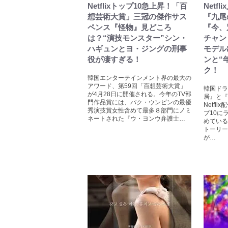
Netflixトップ10急上昇！「百
Netf
想芸術大賞」三冠の傑作サス
『九尾
ペンス『怪物』見どころ
『今、
は？“演技モンスター”シン・
チャン
ハギュンとヨ・ジングの刑事
モデル
役が凄すぎる！
ンと“
ク！
韓国エンターテインメント界の最大の
アワード、第59回「百想芸術大賞」
韓国ドラ
が4月28日に開催される。今年のTV部
居』と『
門作品賞には、パク・ウンビンの最優
Netf
秀演技賞女性含めて最多８部門にノミ
プ10に
ネートされた『ウ・ヨンウ弁護士…
めている
トーリー
が…