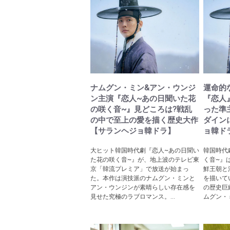
ナムグン・ミン&アン・ウンジ
運命的
ン主演『恋人~あの日聞いた花
『恋人
の咲く音~』見どころは?戦乱
った準
の中で至上の愛を描く歴史大作
ダイン
【サランヘジョ韓ドラ】
ョ韓ド
大ヒット韓国時代劇『恋人~あの日聞い
韓国時代
た花の咲く音~』が、地上波のテレビ東
く音~』
京「韓流プレミア」で放送が始まっ
鮮王朝と
た。本作は演技派のナムグン・ミンと
を描いて
アン・ウンジンが素晴らしい存在感を
の歴史巨
見せた究極のラブロマンス。...
ムグン・ミ