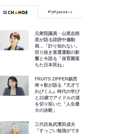
元衆院議員・山尾志桜
里が語る誹謗中傷動
画…「計り知れない」
切り抜き落選運動の影
響と今語る「保育園落
ちた日本死ね」
FRUITS ZIPPER鎮西
寿々歌が語る『天才て
れびくん』時代の学び
と22歳でアイドルの道
を切り拓いた「人生最
大の決断」
三代目魚武濱田成夫
「すっごい勉強ができ