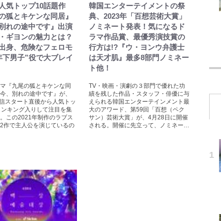
lix人気トップ10話題作
韓国エンターテイメントの祭
の狐とキケンな同居』
典、2023年「百想芸術大賞」
別れの途中です』出演
ノミネート発表！気になるド
・ギヨンの魅力とは？
ラマ作品賞、最優秀演技賞の
出身、危険なフェロモ
行方は!?『ウ・ヨンウ弁護士
年下男子”役で大ブレイ
は天才肌』最多8部門ノミネー
ト他！
マ『九尾の狐とキケンな同
TV・映画・演劇の３部門で優れた功
今、別れの途中です』が、
績を残した作品・スタッフ・俳優に与
lix配信スタート直後から人気トッ
えられる韓国エンターテインメント最
ランキング入りして注目を集
大のアワード、第59回「百想（ペク
。この2021年制作のラブス
サン）芸術大賞」が、4月28日に開催
2作で主人公を演じているの
される。開催に先立って、ノミネー…