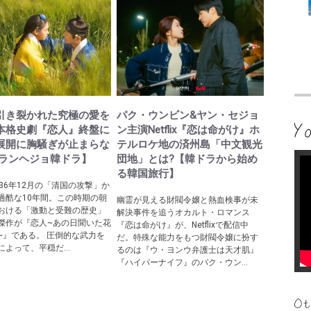
引き裂かれた究極の愛を
パク・ウンビン&ヤン・セジョ
本格史劇『恋人』終盤に
ン主演Netflix『恋は命がけ』ホ
展開に胸騒ぎが止まらな
テルロケ地の済州島「中文観光
サランヘジョ韓ドラ】
団地」とは?【韓ドラから始め
る韓国旅行】
636年12月の「清国の攻撃」か
過酷な10年間。この時期の朝
幽霊が見える財閥令嬢と熱血検事が未
おける「激動と受難の歴史」
解決事件を追うオカルト・ロマンス
傑作が『恋人~あの日聞いた花
『恋は命がけ』が、Netflixで配信中
~』である。 圧倒的な武力を
だ。特殊な能力をもつ財閥令嬢に扮す
よって、平穏だ...
るのは『ウ・ヨンウ弁護士は天才肌』
『ハイパーナイフ』のパク・ウン...