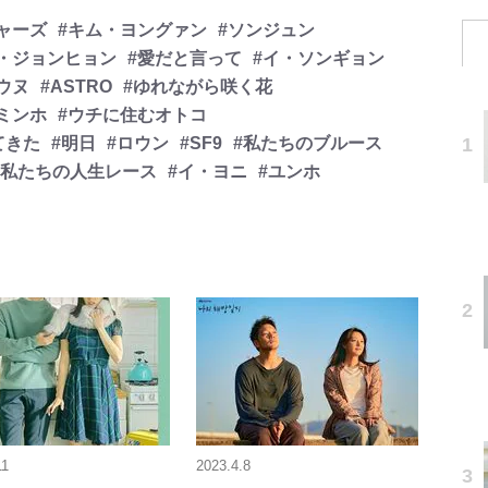
ャーズ
#キム・ヨングァン
#ソンジュン
・ジョンヒョン
#愛だと言って
#イ・ソンギョン
ウヌ
#ASTRO
#ゆれながら咲く花
ミンホ
#ウチに住むオトコ
てきた
#明日
#ロウン
#SF9
#私たちのブルース
#私たちの人生レース
#イ・ヨニ
#ユンホ
11
2023.4.8