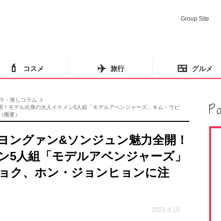
Group Site
💄
✈️
🍱
コスメ
旅行
グルメ
マ・推しコラム
開！モデル出身の大人イケメン5人組「モデルアベンジャーズ」キム・ウビ
要（概要）
ヨングァン&ソンジュン魅力全開！
ン5人組「モデルアベンジャーズ」
ョク、ホン・ジョンヒョンに注
2023.4.18