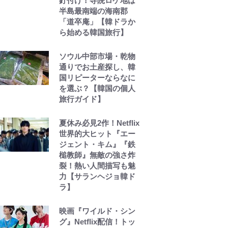
釘付け！寺院ロケ地は
半島最南端の海南郡
「道卒庵」【韓ドラか
ら始める韓国旅行】
ソウル中部市場・乾物
通りでお土産探し、韓
国リピーターならなに
を選ぶ？【韓国の個人
旅行ガイド】
夏休み必見2作！Netflix
世界的大ヒット『エー
ジェント・キム』『鉄
槌教師』無敵の強さ炸
裂！熱い人間描写も魅
力【サランヘジョ韓ド
ラ】
映画『ワイルド・シン
グ』Netflix配信！トッ