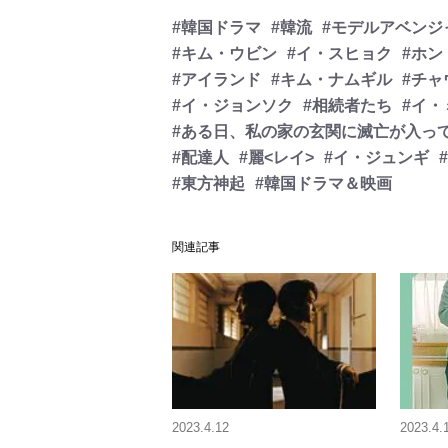
#韓国ドラマ
#韓流
#モデルアベンジ
#キム・ウビン
#イ・スヒョク
#ホン
#アイランド
#キム・ナムギル
#チャ
#イ・ジョンソク
#相続者たち
#イ・
#ある日、私の家の玄関に滅亡が入っ
#配達人
#麗<レイ>
#イ・ジュンギ
#東方神起
#韓国ドラマ＆映画
関連記事
2023.4.12
2023.4.