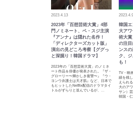
2023.4.13
2023.4.
2023年「百想芸術大賞」4部
韓国エ
門ノミネート、ペ・スジ主演
大アワ
『アンナ』は隠れた名作！
術大賞
「ディレクターズカット版」
の注目
演出の見どころ考察【ググっ
ンスの
と深掘り！韓国ドラマ】
ク、ジ
も！
2023年の「百想芸術大賞」のノミネ
ート作品＆俳優が発表された。『ザ・
TV・映
グローリー〜輝かしき復讐〜』『ウ・
績を残し
ヨンウ弁護士は天才肌』など、日本で
えられる
もヒットしたNetflix配信のドラマタイ
大のアワ
トルがずらりと並んでいるが、…
サン）芸
韓国・仁