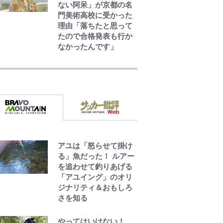
ない阿呆」が京都の名
門美術高校に受かった
理由「落ちたと思って
たので合格発表も行か
なかったんです」
公式-ヒロインが来る前
に妊娠しました~詰んだ
はずの悪役令嬢です
が、どうやら違うよう
です~ 第1話
公式-雑用付与術師が自
分の最強に気付くまで
第56話(1)
アユは「怒らせて掛け
る」魚だった！ ルアー
を追わせて釣りあげる
公式-転生したら平民で
「アユイング」のオリ
した。~生活水準に耐え
ジナリティ＆おもしろ
られないので貴族を目
さを知る
指します~ 第37話(2)
やってはいけない！