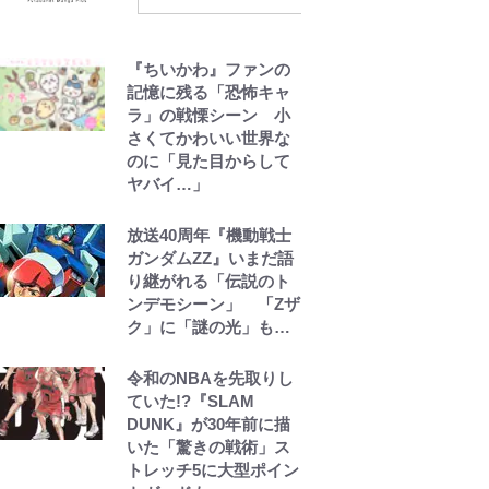
ュテル可愛すぎ｣
｢モデルやってる｣｢かっ
『ちいかわ』ファンの
けぇ｣三笘薫がブライト
記憶に残る「恐怖キャ
ン新ユニのモデルで完
ラ」の戦慄シーン 小
全復活！“King”の帰還
さくてかわいい世界な
に｢チームから大歓迎さ
のに「見た目からして
れてる｣｢元気な姿見れ
ヤバイ…」
て…｣
放送40周年『機動戦士
W杯クオーター制への
ガンダムZZ』いまだ語
大反発か、FIFA会長を
り継がれる「伝説のト
追い詰めた｢欧州のボイ
ンデモシーン」 「Zザ
コット｣と再選の行方
ク」に「謎の光」も…
【FIFA3兆円の野望と2
度のオウンゴール、来
令和のNBAを先取りし
年3月の会長選】(3)
ていた!?『SLAM
DUNK』が30年前に描
いた「驚きの戦術」ス
トレッチ5に大型ポイン