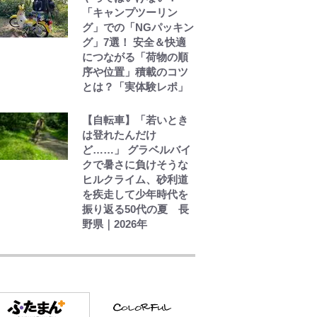
「キャンプツーリン
グ」での「NGパッキン
グ」7選！ 安全＆快適
につながる「荷物の順
序や位置」積載のコツ
とは？「実体験レポ」
【自転車】「若いとき
は登れたんだけ
ど……」 グラベルバイ
クで暑さに負けそうな
ヒルクライム、砂利道
を疾走して少年時代を
振り返る50代の夏 長
野県｜2026年
｢お土産最高すぎ笑｣｢ど
うやって入手？｣ブライ
トン帰還の三笘薫、同
僚に“ポケカ”をプレゼ
ント！｢薫の笑顔見れて
よかった｣｢大喜びのリ