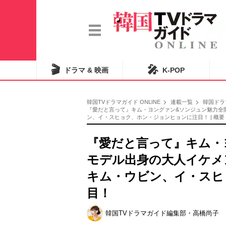
🎬
🎤
ドラマ & 映画
K-POP
韓国TVドラマガイド ONLINE
連載一覧
韓国ドラ
『愛だと言って』キム・ヨングァン&ソンジュン魅力全
ン、イ・スヒョク、ホン・ジョンヒョンに注目！ | 概
『愛だと言って』キム・
モデル出身の大人イケメ
キム・ウビン、イ・スヒ
目！
韓国TVドラマガイド編集部・高橋尚子