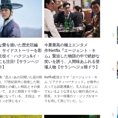
な愛を描いた歴史巨編
今夏最高の極上エンタメ
』サイドストーリーを彩
作!Netflix『エージェント・キ
主役イ・ハクジュ&イ・
ム』緊迫した物語の中で絶妙な
にも注目!【サランヘジ
笑いを誘う、人間味あふれる登
ラ】
場人物【サランヘジョ韓ドラ】
劇『恋人~あの日聞いた花の咲
Netflix配信ドラマ『エージェント・キ
は、17世紀前半に勃発した朝
ム: リアクティべーティッド』が後半に
清国との厳しい戦乱とその後
入っても話題沸騰だ。主人公はどこに
いて、まさに韓国ドラマ随一
でもいるような冴えない銀行員のキム
編になっている。 主役は、ナ
部長。スター俳優のソ・ジソブがオー
ンが演じるイ・...
ラを消して演じていた。し...