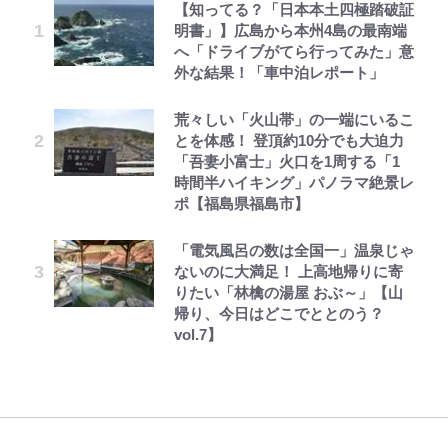
【知ってる？「日本本土四極踏破証
｢最後の1枚…ワルぃゎ〜｣鈴木優磨
錦織一清の写真集はなぜ私服なの
えびめしの流儀
宮崎麗果、“10キロ減”告白後の背
空の轍と大地の雲と 第1回
「自分の絵ごと、このジャンルはそ
公式-ヒロインが来る前に妊娠しま
明書」】広島から本州4島の最南端
が激勝翌日に写真12枚投稿→渾身
か…高級ブランドをやめ等身大の自
骨・肋骨くっきりトレ姿に「痩せ過
ろそろ終わりかな」江口寿史が炎上
した~詰んだはずの悪役令嬢です
へ「ドライブがてら行ってみた」意
の“煽りショット”に興奮！｢最後の
分を表現する現在「ちゃんとおじい
ぎてませんか」心配の声も 夫・黒
を経て樋口毅宏に語ったこと
が、どうやら違うようです~ 第1話
外な結果！「車中泊レポート」
1枚までの壮大なフリ｣｢知念くんの
ちゃんに」
木啓司にはDV巡る逮捕報道
ことどんだけ好きなんよｗ｣
オラの引越し物語 サボテン大襲撃
第3回 出版までの道のり・その2
「見るんじゃなかった」怪奇に心
公式-おっさん底辺治癒士と愛娘の
荒々しい「火山帯」の一端にいるこ
「のりの芝居は観たいと」藤原紀香
村上佳菜子、“遠距離結婚”の夫と
霊、未確認生命体まで…昭和キッズ
辺境ライフ ~中年男が回復スキルに
とを体感！ 登頂約10分でも大迫力
｢なんじゃこりゃあああ！｣本田圭
が明かす夫・片岡愛之助との関係
の再会にデレデレ…顔出し公開
を震え上がらせた「恐怖のテレビ番
覚醒して、英雄へ成り上がる~ 第82
「吾妻小富士」火口を1周する「1
佑の古巣ミラン、漆黒×蛍光レッド
性…互いに一番のお客さんで刺激を
「愛が足りない」不満を漏らしてい
組」
話(1)
時間半ハイキング」パノラマ絶景レ
の超絶クールな新サードユニに世界
もらう存在
た過去も
でっかい男になりたいゾ
レビュー『仮面家族』悠木シュン・
ポ【福島県福島市】
が熱狂｢サードなのにズルい｣｢こり
「ハイキュー!! おせち2027」の予
公式-聖女じゃないと追放されたの
著
ゃかっけえわ｣
藤原紀香が23年間続けるボランテ
千葉雄大、ほっそりイケメン近影に
約がスタート！“春高”を見事表現
で、もふもふ従者(聖獣)とおにぎり
「電気風呂の数は全国一」温泉じゃ
ィア活動の原動力は…「偽善者だ」
「顔パンパンだったのに」反響 視
した三段重にファン感激「エモすぎ
を握る 第53話(1)
ないのに大満足！ 上高地帰りに寄
｢知念さんを煽ってたのと同じ
との声も跳ね返す“誰かの役に立ち
聴者が想った激変の納得理由
る」
りたい「林檎の湯屋 おぶ～」【山
人？｣鹿島・鈴木優磨、大逆転勝利
たい”という思い
帰り、今日はどこでととのう？
後の“超・優等生インタビュー”が
vol.7】
話題！｢試合中とのギャップw｣｢礼
儀正しいイケメンやな」