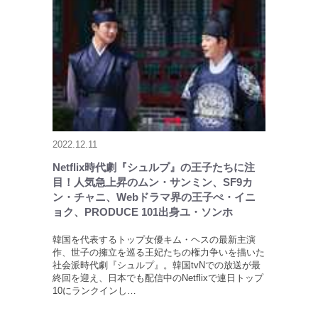
2022.12.11
Netflix時代劇『シュルプ』の王子たちに注
目！人気急上昇のムン・サンミン、SF9カ
ン・チャニ、Webドラマ界の王子ぺ・イニ
ョク、PRODUCE 101出身ユ・ソンホ
韓国を代表するトップ女優キム・ヘスの最新主演
作、世子の擁立を巡る王妃たちの権力争いを描いた
社会派時代劇『シュルプ』。韓国tvNでの放送が最
終回を迎え、日本でも配信中のNetflixで連日トップ
10にランクインし…