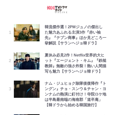
韓流傑作選！2PMジュノの傑出し
た魅力あふれる主演3作『赤い袖
先』『テプン商事』ほか見どころ一
挙解説【サランヘジョ韓ドラ】
夏休み必見2作！Netflix世界的大ヒ
ット『エージェント・キム』『鉄槌
教師』無敵の強さ炸裂！熱い人間描
写も魅力【サランヘジョ韓ドラ】
ナム・ジュヒョク除隊後復帰作『ト
ングン』チョ・スンウ＆チャン・ヨ
ンナムの熱演に釘付け！寺院ロケ地
は半島最南端の海南郡「道卒庵」
【韓ドラから始める韓国旅行】