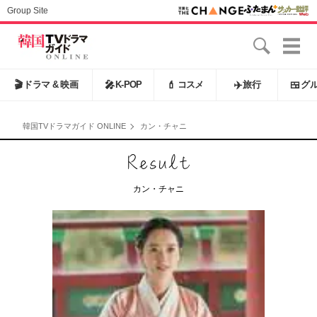
Group Site
🎬
ドラマ & 映画
🎤
K-POP
💄
コスメ
✈️
旅行
🍱
グ
韓国TVドラマガイド ONLINE
カン・チャニ
カン・チャニ