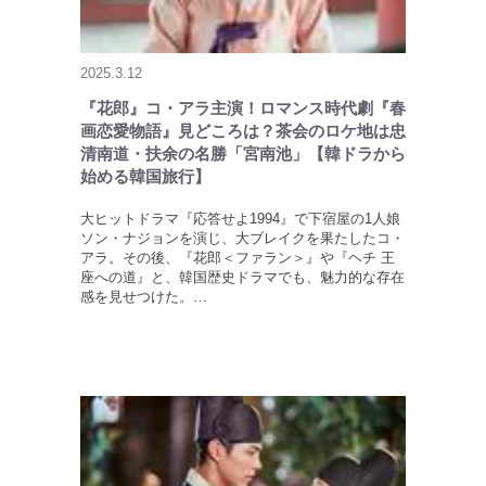
2025.3.12
『花郎』コ・アラ主演！ロマンス時代劇『春
画恋愛物語』見どころは？茶会のロケ地は忠
清南道・扶余の名勝「宮南池」【韓ドラから
始める韓国旅行】
大ヒットドラマ『応答せよ1994』で下宿屋の1人娘
ソン・ナジョンを演じ、大ブレイクを果たしたコ・
アラ。その後、『花郎＜ファラン＞』や『ヘチ 王
座への道』と、韓国歴史ドラマでも、魅力的な存在
感を見せつけた。…