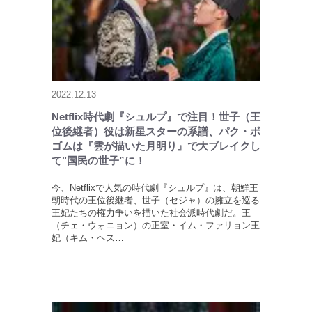
2022.12.13
Netflix時代劇『シュルプ』で注目！世子（王
位後継者）役は新星スターの系譜、パク・ボ
ゴムは『雲が描いた月明り』で大ブレイクし
て"国民の世子”に！
今、Netflixで人気の時代劇『シュルプ』は、朝鮮王
朝時代の王位後継者、世子（セジャ）の擁立を巡る
王妃たちの権力争いを描いた社会派時代劇だ。王
（チェ・ウォニョン）の正室・イム・ファリョン王
妃（キム・ヘス…