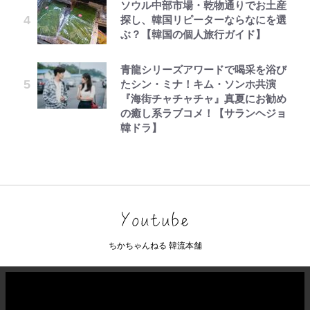
ソウル中部市場・乾物通りでお土産
探し、韓国リピーターならなにを選
ぶ？【韓国の個人旅行ガイド】
青龍シリーズアワードで喝采を浴び
たシン・ミナ！キム・ソンホ共演
『海街チャチャチャ』真夏にお勧め
の癒し系ラブコメ！【サランヘジョ
韓ドラ】
ちかちゃんねる 韓流本舗