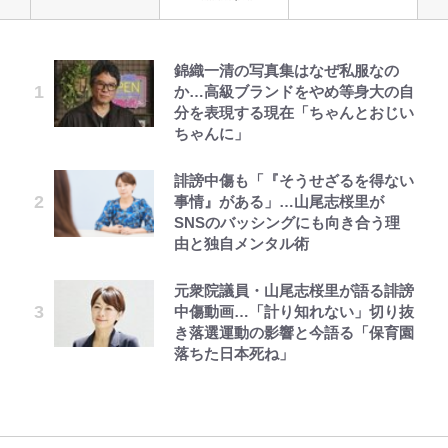
錦織一清の写真集はなぜ私服なの
ファミマと『VIVANT』第2シーズ
空の轍と大地の雲と 第1回
｢お土産最高すぎ笑｣｢どうやって入
「危ない」「やめて」第1子妊娠中
公式-だって、あなたが浮気をした
荒々しい「火山帯」の一端にいるこ
でっかい男になりたいゾ
か…高級ブランドをやめ等身大の自
ンのコラボがスタート！ “別班饅
手？｣ブライトン帰還の三笘薫、同
の田中みな実、ゴリゴリヒール着用
から 第9話(1)
とを体感！ 登頂約10分でも大迫力
分を表現する現在「ちゃんとおじい
頭”や限定グッズ登場にファン感激
僚に“ポケカ”をプレゼント！｢薫の
に心配の声…ザックリ衣装にも意見
「吾妻小富士」火口を1周する「1
ちゃんに」
「これは買うしかない！」
笑顔見れてよかった｣｢大喜びのリ
続々
時間半ハイキング」パノラマ絶景レ
ュテル可愛すぎ｣
ポ【福島県福島市】
第3回 出版までの道のり・その2
公式-婚約破棄されたのでお掃除メ
浅草は日本の心だゾ
誹謗中傷も「『そうせざるを得ない
『ONE PIECE』今後の展開に絡ん
千葉雄大、ほっそりイケメン近影に
イドになったら笑わない貴公子様に
事情』がある」…山尾志桜里が
できそうな「意味深な表紙連載」
浦和と千葉の首をかしげる主力放
「顔パンパンだったのに」反響 視
アユは「怒らせて掛ける」魚だっ
溺愛されました 第27話(3)
SNSのバッシングにも向き合う理
「神」エネルの月での展開に、元王
出、柏リカルドの下で新加入2人が
聴者が想った激変の納得理由
た！ ルアーを追わせて釣りあげる
由と独自メンタル術
下七武海の謎めいた過去も…
化ける！Jリーグに必要な外国人選
「アユイング」のオリジナリティ＆
レビュー『仮面家族』悠木シュン・
公式-ヒロインが来る前に妊娠しま
ボンジュールでポンジュースだゾ
手は【Jリーグ開幕｢初めての秋春
おもしろさを知る
オダウエダ植田、「2年半で56kg
著
した~詰んだはずの悪役令嬢です
制｣の大激論】(4)
元衆院議員・山尾志桜里が語る誹謗
「自分の絵ごと、このジャンルはそ
増」130㎏ボディに驚きと心配 過
が、どうやら違うようです~ 第1話
中傷動画…「計り知れない」切り抜
ろそろ終わりかな」江口寿史が炎上
やってはいけない！「キャンプツー
去の「めちゃ美人」写真も再び
き落選運動の影響と今語る「保育園
を経て樋口毅宏に語ったこと
W杯クオーター制への大反発か、
リング」での「NGパッキング」7
落ちた日本死ね」
FIFA会長を追い詰めた｢欧州のボイ
選！ 安全＆快適につながる「荷物
コット｣と再選の行方【FIFA3兆円
の順序や位置」積載のコツとは？
の野望と2度のオウンゴール、来年
「実体験レポ」
3月の会長選】(3)