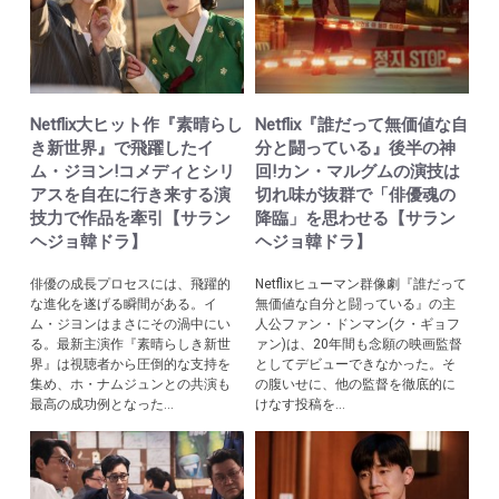
Netflix大ヒット作『素晴らし
Netflix『誰だって無価値な自
き新世界』で飛躍したイ
分と闘っている』後半の神
ム・ジヨン!コメディとシリ
回!カン・マルグムの演技は
アスを自在に行き来する演
切れ味が抜群で「俳優魂の
技力で作品を牽引【サラン
降臨」を思わせる【サラン
ヘジョ韓ドラ】
ヘジョ韓ドラ】
俳優の成長プロセスには、飛躍的
Netflixヒューマン群像劇『誰だって
な進化を遂げる瞬間がある。イ
無価値な自分と闘っている』の主
ム・ジヨンはまさにその渦中にい
人公ファン・ドンマン(ク・ギョフ
る。最新主演作『素晴らしき新世
ァン)は、20年間も念願の映画監督
界』は視聴者から圧倒的な支持を
としてデビューできなかった。そ
集め、ホ・ナムジュンとの共演も
の腹いせに、他の監督を徹底的に
最高の成功例となった...
けなす投稿を...