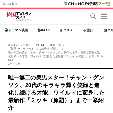
Group Site
🎬
ドラマ & 映画
🎤
K-POP
💄
コスメ
✈️
旅行
🍱
グ
韓国TVドラマガイド ONLINE
連載一覧
『韓国TVドラマガイド』100号振り返り！
唯一無二の美男スター！チャン・グンソク、20代のキラキラ輝く笑顔と進
化し続ける才能、ワイルドに変身した最新作『ミッキ（原題）』まで一挙
紹介
3ページ目
唯一無二の美男スター！チャン・グン
ソク、20代のキラキラ輝く笑顔と進
化し続ける才能、ワイルドに変身した
最新作『ミッキ（原題）』まで一挙紹
介