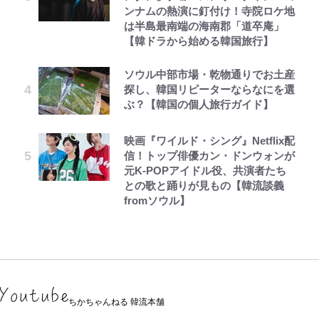
ンナムの熱演に釘付け！寺院ロケ地
は半島最南端の海南郡「道卒庵」
【韓ドラから始める韓国旅行】
ソウル中部市場・乾物通りでお土産
探し、韓国リピーターならなにを選
ぶ？【韓国の個人旅行ガイド】
映画『ワイルド・シング』Netflix配
信！トップ俳優カン・ドンウォンが
元K-POPアイドル役、共演者たち
との歌と踊りが見もの【韓流談義
fromソウル】
ちかちゃんねる 韓流本舗