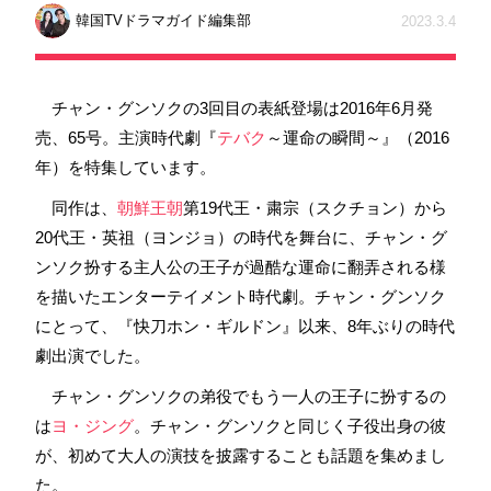
韓国TVドラマガイド編集部
2023.3.4
チャン・グンソクの3回目の表紙登場は2016年6月発
売、65号。主演時代劇『
テバク
～運命の瞬間～』（2016
年）を特集しています。
同作は、
朝鮮王朝
第19代王・粛宗（スクチョン）から
20代王・英祖（ヨンジョ）の時代を舞台に、チャン・グ
ンソク扮する主人公の王子が過酷な運命に翻弄される様
を描いたエンターテイメント時代劇。チャン・グンソク
にとって、『快刀ホン・ギルドン』以来、8年ぶりの時代
劇出演でした。
チャン・グンソクの弟役でもう一人の王子に扮するの
は
ヨ・ジング
。チャン・グンソクと同じく子役出身の彼
が、初めて大人の演技を披露することも話題を集めまし
た。