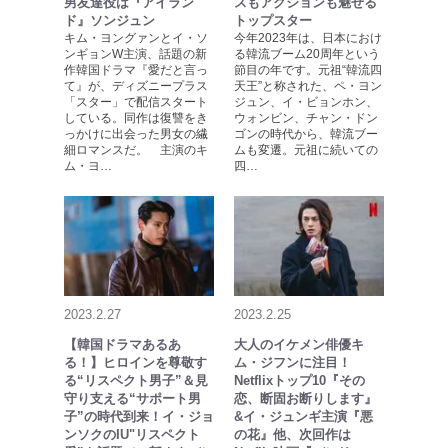
男友達役は『アイラン
スもアクションも魅せる
ド』ソンジュン
トップスター
キム・ヨングァンとイ・ソ
今年2023年は、日本におけ
ンギョンW主演、話題の新
る韓流ブーム20周年という
作韓国ドラマ『愛だと言っ
節目の年です。元祖“韓流四
て』が、ディズニープラス
天王”と称された、ペ・ヨン
「スター」で配信スタート
ジュン、イ・ビョンホン、
している。同作は復讐をき
ウォンビン、チャン・ドン
っかけに出会った男女の繊
ゴンの時代から、韓流ブー
細ロマンスだ。 主演のキ
ムも変遷。元祖に続いての
ム・ヨ…
四…
2023.2.27
2023.2.25
【韓国ドラマあるあ
大人のイケメン俳優キ
る！】ヒロインを尊敬す
ム・ジフンに注目！
る“リスペクト男子”＆見
Netflixトップ10『その
守り支える“サポート男
恋、断固お断りします』
子”の時代到来！イ・ジョ
&イ・ジュンギ主演『悪
ンソクのIU"リスペクト
の花』他、次回作は