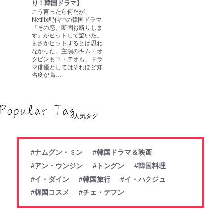
り！韓国ドラマ】
こう言ったら何だが、
Netflix配信中の韓国ドラマ
『その恋、断固お断りしま
す』がヒットして驚いた。
まさかヒットするとは思わ
なかった。主演のキム・オ
クビンもユ・テオも、ドラ
マ俳優としてはそれほど知
名度が高…
人気タグ
#ナムグン・ミン
#韓国ドラマ＆映画
#アン・ウンジン
#トングン
#韓国料理
#イ・ダイン
#韓国旅行
#イ・ハクジュ
#韓国コスメ
#チェ・デフン