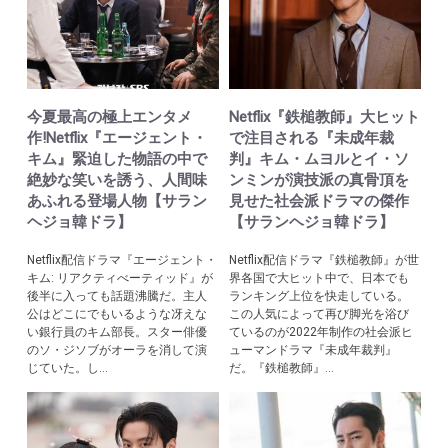
今夏最高の極上エンタメ
Netflix『鉄槌教師』大ヒット
作!Netflix『エージェント・
で注目される『未成年裁
キム』緊迫した物語の中で
判』キム・ムヨルとイ・ソ
絶妙な笑いを誘う、人間味
ンミンが演技派の真骨頂を
あふれる登場人物【サラン
見せた社会派ドラマの傑作
ヘジョ韓ドラ】
【サランヘジョ韓ドラ】
Netflix配信ドラマ『エージェント・
Netflix配信ドラマ『鉄槌教師』が世
キム: リアクティべーティッド』が
界各国で大ヒット中で、日本でも
後半に入っても話題沸騰だ。主人
ランキング上位を快走している。
公はどこにでもいるような冴えな
この人気によって再び脚光を浴び
い銀行員のキム部長。スター俳優
ているのが2022年制作の社会派ヒ
のソ・ジソブがオーラを消して演
ューマンドラマ『未成年裁判』
じていた。し...
だ。『鉄槌教師』...