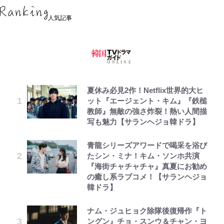
人気記事
夏休み必見2作！Netflix世界的大ヒ
ット『エージェント・キム』『鉄槌
教師』無敵の強さ炸裂！熱い人間描
写も魅力【サランヘジョ韓ドラ】
青龍シリーズアワードで喝采を浴び
たシン・ミナ！キム・ソンホ共演
『海街チャチャチャ』真夏にお勧め
の癒し系ラブコメ！【サランヘジョ
韓ドラ】
ナム・ジュヒョク除隊後復帰作『ト
ングン』チョ・スンウ＆チャン・ヨ