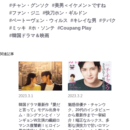
#チャン・グンソク
#美男＜イケメン＞ですね
#ファン・ジニ
#快刀ホン・ギルドン
#ベートーヴェン・ウィルス
#キレイな男
#テバク
#ミッキ
#ホ・ソンテ
#Coupang Play
#韓国ドラマ＆映画
関連記事
2023.3.1
2023.3.2
韓国ドラマ最新作『愛だ
魅惑俳優チ・チャンウ
と言って』モデル出身キ
ク、20代のインタビュー
ム・ヨングァンとイ・ソ
から最新作まで一挙紹
ンギョンW主演の繊細ロ
介！端正なルックス、多
マンス復讐劇！ヒロイン
彩な演技力で甘いロマン