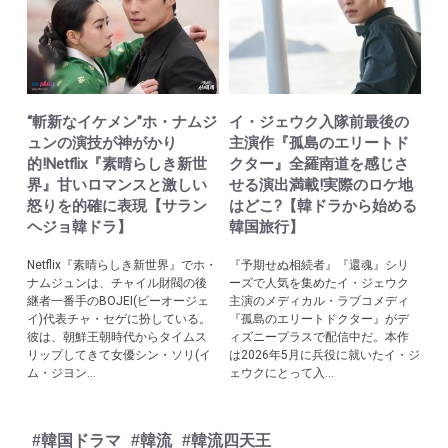
“斬新なイケメン”ホ・ナムジ
イ・ジェウク入隊前最後の
ュンの演技が神がかり
主演作『孤島のエリートド
的!Netflix『素晴らしき新世
クター』全羅南道を感じさ
界』甘いロマンスと激しい
せる演出満載!実際のロケ地
怒りを的確に表現【サラン
はどこ?【韓ドラから始める
ヘジョ韓ドラ】
韓国旅行】
Netflix『素晴らしき新世界』でホ・
『予期せぬ相続者』『還魂』シリ
ナムジュンは、チャイル財閥の後
ーズで人気を集めたイ・ジェウク
継者一番手のBOJEI(ビーオージェ
主演のメディカル・ラブコメディ
イ)代表チャ・セゲに扮している。
『孤島のエリートドクター』がデ
彼は、朝鮮王朝時代からタイムス
ィズニープラスで配信中だ。本作
リップしてきて女優シン・ソリ(イ
は2026年5月に兵役に就いたイ・ジ
ム・ジヨン...
ェウクにとって入...
#韓国ドラマ
#韓流
#韓流四天王