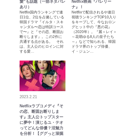
愛”も話題（一部ネタバレ
Netflix映画『バレリー
あり）
ナ』！
Netflix国内ランキングで連
Netflixで配信されるや連日
日1位、2位を占拠している
視聴ランキングTOP10入り
韓国ドラマ『イルタ・スキ
をキープして、今なおロン
ャンダル〜恋は特訓コース
グヒット中の『悪の花』
で〜』と『その恋、断固お
（2020年）。『麗＜レイ＞
断りします』。この2作に
～花萌ゆる8人の皇子たち
共通する点がある。 それ
～』などで知られる、韓国
は、主人公のヒロインに対
ドラマ界のトップ俳優、
する愛…
イ・ジュン…
2023.2.21
Netflixラブコメディ『そ
の恋、断固お断りしま
す』主人公トップスター
に夢中！演じるユ・テオ
ってどんな俳優？沼魅力
を分析！【ググっと深掘