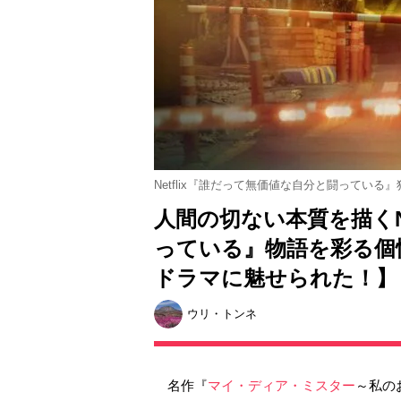
Netflix『誰だって無価値な自分と闘っている
人間の切ない本質を描くN
っている』物語を彩る個
ドラマに魅せられた！】
ウリ・トンネ
名作『
マイ・ディア・ミスター
～私の