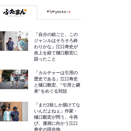
迫力「吾妻小富士」火
口を1周する「1時間半
ハイキング」パノラマ
絶景レポ【福島県福島
市】
「自分の絵ごと、この
青く美しい「幸せのブ
ジャンルはそろそろ終
ルービー」の正体と
わりかな」江口寿史が
は？ 身近な場所で見つ
炎上を経て樋口毅宏に
けるコツを紹介【あな
語ったこと
たのすぐそばにいる
「季節の虫」の探し方
「カルチャーは引用の
vol.21】
歴史である」江口寿史
と樋口毅宏、“引用と継
【キャンプ自己啓発】
承”をめぐる対話
増えすぎたギアを棚卸
し！ “ウルトラライト”
「まだ2枚しか描けてな
目指した「自分スタイ
いんだよねぇ」作家・
ル」再構築でわかった
樋口毅宏が問う、今再
「本当に必要な7つの道
び、漫画に向かう江口
具」とは
寿史の現在地