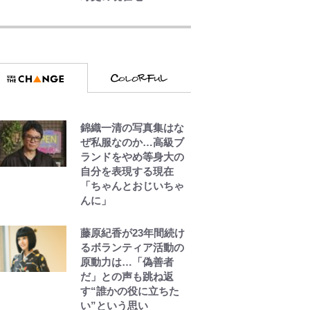
公式-冒険家になろう! ~
スキルボードでダンジ
ョン攻略~ 第65話(1)
公式-超難関ダンジョン
で10万年修行した結
果、世界最強に~最弱無
能の下剋上~ 第37話(1)
錦織一清の写真集はな
ぜ私服なのか…高級ブ
公式-辺境領主の俺は悪
ランドをやめ等身大の
役令嬢として追放され
自分を表現する現在
た嫁のため、大国を滅
「ちゃんとおじいちゃ
ぼすことにした。 第2
んに」
話(3)
藤原紀香が23年間続け
るボランティア活動の
原動力は…「偽善者
だ」との声も跳ね返
す“誰かの役に立ちた
い”という思い