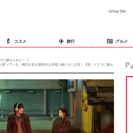
Group Site
💄
✈️
🍱
コスメ
旅行
グルメ
マに魅せられた！
な自分と闘っている』物語を彩る個性的な登場人物たちに注目！【推しドラマに魅せ