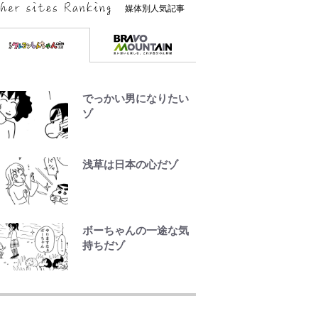
媒体別人気記事
でっかい男になりたい
ゾ
浅草は日本の心だゾ
ボーちゃんの一途な気
持ちだゾ
荒々しい「火山帯」の
一端にいることを体
感！ 登頂約10分でも大