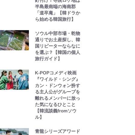
釘付け！寺院ロケ地は
半島最南端の海南郡
「道卒庵」【韓ドラか
ら始める韓国旅行】
ソウル中部市場・乾物
通りでお土産探し、韓
国リピーターならなに
を選ぶ？【韓国の個人
旅行ガイド】
K-POPコメディ映画
『ワイルド・シング』
カン・ドンウォン扮す
る主人公がグループを
離れるメンバーに放っ
た気になるひとこと
【韓流談義fromソウ
ル】
青龍シリーズアワード