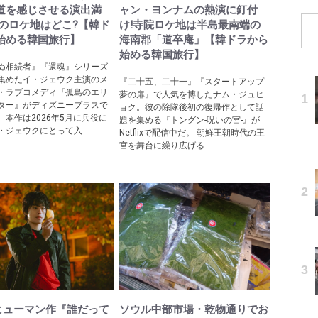
道を感じさせる演出満
ャン・ヨンナムの熱演に釘付
際のロケ地はどこ?【韓ド
け!寺院ロケ地は半島最南端の
始める韓国旅行】
海南郡「道卒庵」【韓ドラから
始める韓国旅行】
ぬ相続者』『還魂』シリーズ
集めたイ・ジェウク主演のメ
『二十五、二十一』『スタートアップ:
・ラブコメディ『孤島のエリ
夢の扉』で人気を博したナム・ジュヒ
ター』がディズニープラスで
ョク。彼の除隊後初の復帰作として話
。本作は2026年5月に兵役に
題を集める『トングン-呪いの宮-』が
・ジェウクにとって入...
Netflixで配信中だ。 朝鮮王朝時代の王
宮を舞台に繰り広げる...
lixヒューマン作『誰だって
ソウル中部市場・乾物通りでお