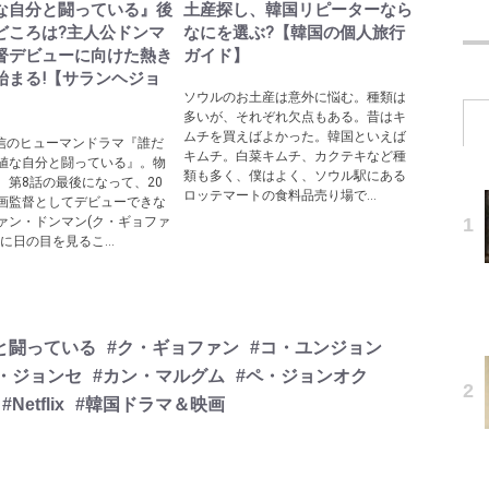
な自分と闘っている』後
土産探し、韓国リピーターなら
どころは?主人公ドンマ
なにを選ぶ?【韓国の個人旅行
督デビューに向けた熱き
ガイド】
始まる!【サランヘジョ
ソウルのお土産は意外に悩む。種類は
】
多いが、それぞれ欠点もある。昔はキ
ムチを買えばよかった。韓国といえば
ix配信のヒューマンドラマ『誰だ
キムチ。白菜キムチ、カクテキなど種
値な自分と闘っている』。物
類も多く、僕はよく、ソウル駅にある
、第8話の最後になって、20
ロッテマートの食料品売り場で...
画監督としてデビューできな
ァン・ドンマン(ク・ギョファ
に日の目を見るこ...
と闘っている
#ク・ギョファン
#コ・ユンジョン
・ジョンセ
#カン・マルグム
#ペ・ジョンオク
#Netflix
#韓国ドラマ＆映画