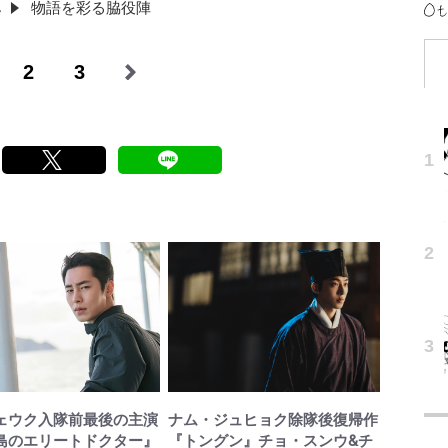
物語を彩る脇役陣
2
3
ェウク入隊前最後の主演
ナム・ジュヒョク除隊後復帰作
島のエリートドクター』
『トングン』チョ・スンウ&チ