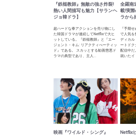
『鉄槌教師』無敵の強さ炸裂!
全羅南
熱い人間描写も魅力【サランヘ
載!実
ジョ韓ドラ】
ラから
超ハードな拳アクションを売り物にし
『予期せ
た韓国ドラマが連続してNetflixで大ヒ
で人気を
ットしている。『鉄槌教師』と『エー
ディカル
ジェント・キム: リアクティべーティッ
ートドク
ド』である。 スカッとする勧善懲悪ド
配信中だ
ラマの典型であり、主人...
就いたイ
映画『ワイルド・シング』
Netf