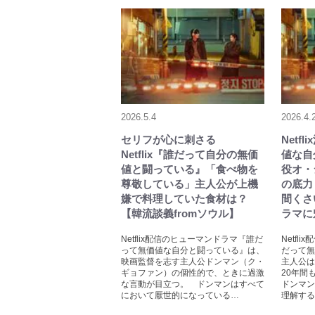
2026.5.4
2026.4.
セリフが心に刺さる
Netf
Netflix『誰だって自分の無価
値な自
値と闘っている』「食べ物を
役オ・
尊敬している」主人公が上機
の底力
嫌で料理していた食材は？
間くさ
【韓流談義fromソウル】
ラマに
Netflix配信のヒューマンドラマ『誰だ
Netf
って無価値な自分と闘っている』は、
だって無
映画監督を志す主人公ドンマン（ク・
主人公は
ギョファン）の個性的で、ときに過激
20年間
な言動が目立つ。 ドンマンはすべて
ドンマン
において厭世的になっている…
理解する