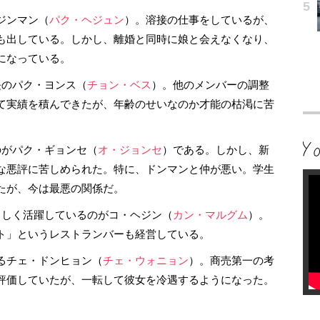
ジンマン（
パク・ヘジュン
）。溶接の仕事をしているが、
も出している。しかし、離婚と同時に娘と会えなくなり、
になっている。
長のパク・ヨンス（
チョン・ベス
）。他のメンバーの調整
て実績を積んできたが、年齢のせいなのか才能の枯渇に苦
のがパク・ギョンセ（
オ・ジョンセ
）である。しかし、新
な悪評に苦しめられた。特に、ドンマンと仲が悪い。学生
たが、今は最悪の関係だ。
しく活躍しているのがコ・ヘジン（
カン・マルグム
）。
ト」というレストランバーも経営している。
るチェ・ドンヒョン（
チェ・ウォニョン
）。商売第一の考
評価していたが、一転して彼女を冷遇するようになった。