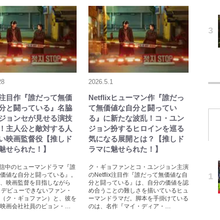
28
2026.5.1
lix注目作『誰だって無価
Netflixヒューマン作『誰だっ
分と闘っている』名脇
て無価値な自分と闘ってい
ジョンセが見せる演技
る』に新たな波乱！コ・ユン
！主人公と敵対する人
ジョン扮するヒロインを巡る
い映画監督役【推しド
気になる展開とは？【推しド
魅せられた！】
ラマに魅せられた！】
lix配信中のヒューマンドラマ『誰
ク・ギョファンとコ・ユンジョン主演
価値な自分と闘っている』。
のNetflix注目作『誰だって無価値な自
、映画監督を目指しながら
分と闘っている』は、自分の価値を認
もデビューできないファン・
め合うことの難しさを描いているヒュ
（ク・ギョファン）と、彼を
ーマンドラマだ。脚本を手掛けている
映画会社社員のピョン・…
のは、名作『マイ・ディア・…