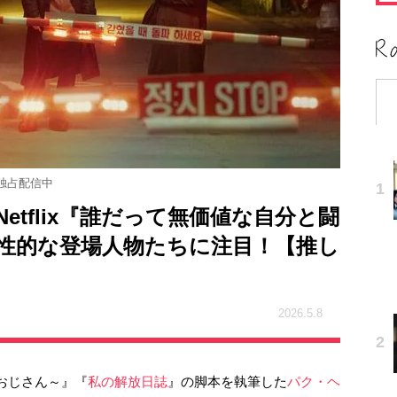
』独占配信中
etflix『誰だって無価値な自分と闘
性的な登場人物たちに注目！【推し
2026.5.8
おじさん～』『
私の解放日誌
』の脚本を執筆した
パク・ヘ