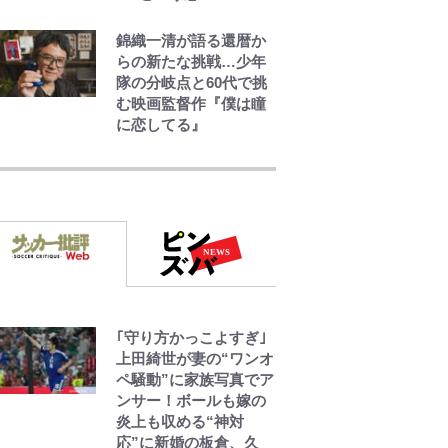
錦織一清が語る還暦か
らの新たな挑戦…少年
隊の分岐点と60代で挑
む映画監督作『僕は瞳
に恋してる』
空の轍と大地の雲と 第
1回
第3回 出版までの道の
り・その2
レビュー『仮面家族』
｢守り方かっこよすぎ｣
悠木シュン・著
上田綺世が妻の“ワンオ
ペ騒動”に家族写真でア
ンサー！ボールも嫁の
炎上も収める“神対
応”に新婚の板倉、久