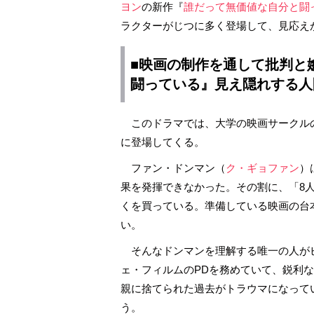
ヨン
の新作『
誰だって無価値な自分と闘
ラクターがじつに多く登場して、見応え
■映画の制作を通して批判と
闘っている』見え隠れする人
このドラマでは、大学の映画サークルの
に登場してくる。
ファン・ドンマン（
ク・ギョファン
）
果を発揮できなかった。その割に、「8
くを買っている。準備している映画の台
い。
そんなドンマンを理解する唯一の人が
ェ・フィルムのPDを務めていて、鋭利
親に捨てられた過去がトラウマになって
う。