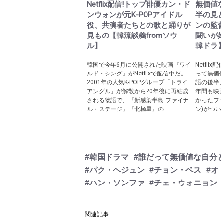
Netflix配信!トップ俳優カン・ド
無価値
ンウォンが元K-POPアイドル
半の見
役、共演者たちとの歌と踊りが
ンの監
見もの【韓流談義fromソウ
闘いが
ル】
韓ドラ
韓国で今年6月に公開された映画『ワイ
Netfl
ルド・シング』がNetflixで配信中だ。
って無価
2001年の人気K-POPグループ「トライ
語の後半
アングル」が解散から20年後に再結成
年間も映
される物語で、『新感染半島 ファイナ
かったフ
ル・ステージ』『北極星』の...
ン)がつい
#韓国ドラマ
#誰だって無価値な自分
#パク・ヘジュン
#チョン・ベス
#オ
#ハン・ソンファ
#チェ・ウォニョン
関連記事