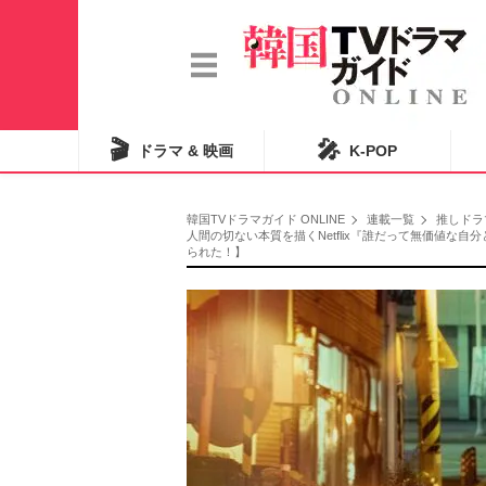
🎬
🎤
ドラマ & 映画
K-POP
韓国TVドラマガイド ONLINE
連載一覧
推しドラ
人間の切ない本質を描くNetflix『誰だって無価値
られた！】