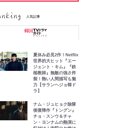
人気記事
夏休み必見2作！Netflix
世界的大ヒット『エー
ジェント・キム』『鉄
槌教師』無敵の強さ炸
裂！熱い人間描写も魅
力【サランヘジョ韓ド
ラ】
ナム・ジュヒョク除隊
後復帰作『トングン』
チョ・スンウ＆チャ
ン・ヨンナムの熱演に