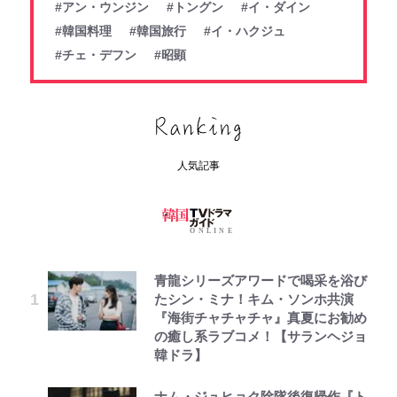
#アン・ウンジン
#トングン
#イ・ダイン
#韓国料理
#韓国旅行
#イ・ハクジュ
#チェ・デフン
#昭顕
人気記事
青龍シリーズアワードで喝采を浴び
たシン・ミナ！キム・ソンホ共演
『海街チャチャチャ』真夏にお勧め
の癒し系ラブコメ！【サランヘジョ
韓ドラ】
ナム・ジュヒョク除隊後復帰作『ト