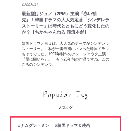
2022.6.17
最新型はジュノ（2PM）主演『赤い袖
先』！韓国ドラマの大人気定番「シンデレラ
ストーリー」は時代とともにどう変化したの
か？【ちかちゃんねる 韓流本舗】
韓国ドラマと言えば、大人気のテーマがシンデレラ
ストーリー。 私が一番最初にハマった韓国ドラマ
もそうでした。1997年制作のアン・ジェウク主演
『星に願いを』。 もう25年前の作品ですね。この
ころのシンデレラ…
人気タグ
#ナムグン・ミン
#韓国ドラマ＆映画