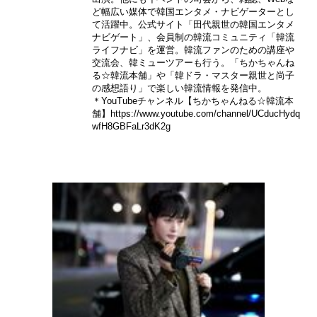
ど幅広い媒体で韓国エンタメ・ナビゲーターとし
て活躍中。公式サイト「田代親世の韓国エンタメ
ナビゲート」、会員制の韓流コミュニティ「韓流
ライフナビ」を運営。韓流ファンのための講座や
交流会、韓ミューツアーも行う。「ちかちゃんね
る☆韓流本舗」や「韓ドラ・マスター親世と尚子
の感想語り」で楽しい韓流情報を発信中。
＊YouTubeチャンネル【ちかちゃんねる☆韓流本
舗】
https://www.youtube.com/channel/UCducHydq
wfH8GBFaLr3dK2g