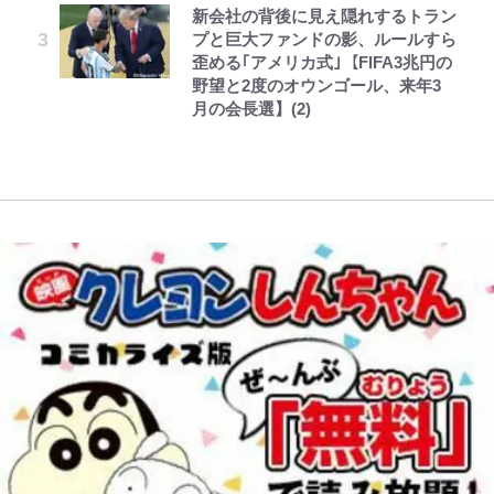
が、どうやら違うようです~ 第1話
新会社の背後に見え隠れするトラン
FRUITS ZIPPER鎮西寿々歌に訪れ
ZZ』いまだ語り継がれる「伝説の
けど……」 グラベルバイクで暑さ
味深「スネ毛ハラスメント」にも注
プと巨大ファンドの影、ルールすら
た最大のピンチ「身体がいうことを
トンデモシーン」 「Zザク」に
に負けそうなヒルクライム、砂利道
目
歪める｢アメリカ式｣【FIFA3兆円の
きかない…」多忙な日々を乗り越え
「謎の光」も…
を疾走して少年時代を振り返る50
野望と2度のオウンゴール、来年3
る“意外な回復方法”
代の夏 長野県｜2026年
月の会長選】(2)