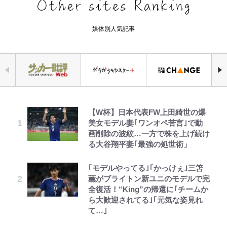
媒体別人気記事
【W杯】日本代表FW上田綺世の爆
公式-転生したら平民でした。~生活
三代目魚武濱田成夫「すっごい勉強
令和のNBAを先取りしていた!?
空の轍と大地の雲と 第1回
ボンジュールでポンジュースだゾ
アユは「怒らせて掛ける」魚だっ
「危ない」「やめて」第1子妊娠中
美女モデル妻｢ワンオペ苦言｣で動
水準に耐えられないので貴族を目指
ができない阿呆」が京都の名門美術
『SLAM DUNK』が30年前に描い
た！ ルアーを追わせて釣りあげる
の田中みな実、ゴリゴリヒール着用
画削除の波紋…一方で株を上げ続け
します~ 第37話(2)
高校に受かった理由「落ちたと思っ
た「驚きの戦術」ストレッチ5に大
「アユイング」のオリジナリティ＆
に心配の声…ザックリ衣装にも意見
る大谷翔平妻｢最強の処世術」
てたので合格発表も行かなかったん
型ポイントガードも…
おもしろさを知る
続々
です」
公式-ゲーム知識で最強に成ったモ
第3回 出版までの道のり・その2
ボーちゃんの一途な気持ちだゾ
｢モデルやってる｣｢かっけぇ｣三笘
『ちいかわ』ファンの記憶に残る
【夏は涼しい長野で「車中泊」旅】
【川口春奈と結婚】板倉滉は「めっ
ブ兵士は、真の実力を隠したい 第
薫がブライトン新ユニのモデルで完
FRUITS ZIPPER鎮西寿々歌が語る
「恐怖キャラ」の戦慄シーン 小さ
良質な湯は “山の恵み”！ 満足度を
ちゃモテる」 年収7億円・お洒落・
16話(2)
全復活！“King”の帰還に｢チームか
『天才てれびくん』時代の学びと
くてかわいい世界なのに「見た目か
上げてくれる「温泉付きRVパー
包容力…超愛される日本代表
ら大歓迎されてる｣｢元気な姿見れ
22歳でアイドルの道を切り拓いた
らしてヤバイ…」
ク」おすすめ3選
公式-ヒロインが来る前に妊娠しま
レビュー『仮面家族』悠木シュン・
とうちゃんが出世するゾ
て…｣
「人生最大の決断」
長瀬智也の“角刈りちっく短髪”変
した~詰んだはずの悪役令嬢です
著
放送40周年『機動戦士ガンダム
【自転車】「若いときは登れたんだ
貌姿に「超絶イケメン」大反響 意