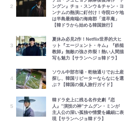
ングン』チョ・スンウ＆チャン・ヨ
ンナムの熱演に釘付け！寺院ロケ地
は半島最南端の海南郡「道卒庵」
【韓ドラから始める韓国旅行】
夏休み必見2作！Netflix世界的大ヒ
ット『エージェント・キム』『鉄槌
教師』無敵の強さ炸裂！熱い人間描
写も魅力【サランヘジョ韓ドラ】
ソウル中部市場・乾物通りでお土産
探し、韓国リピーターならなにを選
ぶ？【韓国の個人旅行ガイド】
韓ドラ史上に残る名作史劇『恋
人』”演技の神”ナムグン・ミンが
主人公の深い孤独や情愛を繊細に表
現【サランヘジョ韓ドラ】