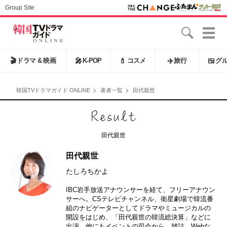
Group Site
🎬
ドラマ & 映画
🎤
K-POP
💄
コスメ
✈️
旅行
🍱
グ
韓国TVドラマガイド ONLINE
著者一覧
田代親世
田代親世
田代親世
たしろちかよ
IBC岩手放送アナウンサーを経て、フリーアナウン
サーへ。CSテレビチャンネル、衛星劇場で韓流番
組のナビゲーターとしてドラマやミュージカルの
開設をはじめ、「田代親世の韓流総決算」などに
出演。他にもイベントの司会から、雑誌、Webな