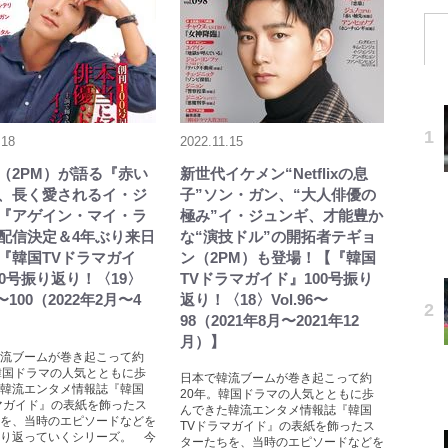
.18
2022.11.15
（2PM）が語る『赤い
新世代イケメン“Netflixの息
、長く愛されるイ・ジ
子”ソン・ガン、“大人俳優の
『アゲイン・マイ・ラ
極み”イ・ジュンギ、才能豊か
配信決定＆4年ぶり来日
な“演技ドル”の開拓者テギョ
『韓国TVドラマガイ
ン（2PM）も登場！【『韓国
00号振り返り！〈19〉
TVドラマガイド』100号振り
9〜100（2022年2月〜4
返り！〈18〉Vol.96〜
98（2021年8月〜2021年12
月）】
流ブームが巻き起こって約
韓国ドラマの人気とともに歩
日本で韓流ブームが巻き起こって約
韓流エンタメ情報誌『韓国
20年。韓国ドラマの人気とともに歩
マガイド』の表紙を飾ったス
んできた韓流エンタメ情報誌『韓国
を、当時のエピソードなどを
TVドラマガイド』の表紙を飾ったス
り返っていくシリーズ。 今
ターたちを、当時のエピソードなどを