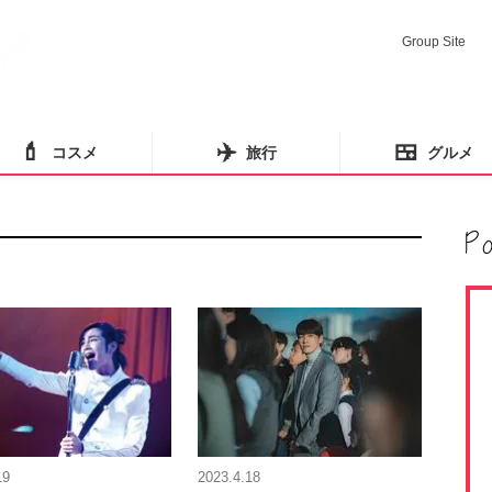
Group Site
💄
✈️
🍱
コスメ
旅行
グルメ
19
2023.4.18