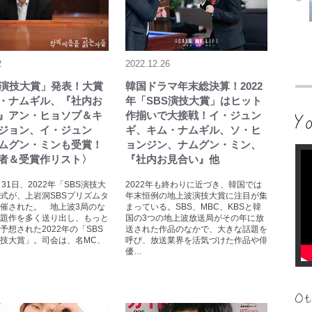
2
2022.12.26
S演技大賞」発表！大賞
韓国ドラマ年末総決算！2022
・ナムギル、『社内お
年「SBS演技大賞」はヒット
』アン・ヒョソプ＆キ
作揃いで大接戦！イ・ジュン
ジョン、イ・ジュン
ギ、キム・ナムギル、ソ・ヒ
ムグン・ミンも受賞！
ョンジン、ナムグン・ミン、
者＆受賞作リスト〉
『社内お見合い』他
31日、2022年「SBS演技大
2022年も終わりに近づき、韓国では
式が、上岩洞SBSプリズムタ
年末恒例の地上波演技大賞に注目が集
催された。 地上波3局のな
まっている。SBS、MBC、KBSと韓
題作を多く送り出し、もっと
国の3つの地上波放送局がその年に放
予想された2022年の「SBS
送された作品のなかで、大きな話題を
技大賞」。司会は、名MC、
呼び、放送業界を活気づけた作品や俳
優…