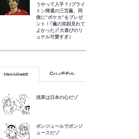
うやって入手？｣ブライ
トン帰還の三笘薫、同
僚に“ポケカ”をプレゼ
ント！｢薫の笑顔見れて
よかった｣｢大喜びのリ
ュテル可愛すぎ｣
三代目魚武濱田成夫
「すっごい勉強ができ
ない阿呆」が京都の名
門美術高校に受かった
理由「落ちたと思って
たので合格発表も行か
なかったんです」
元衆院議員・山尾志桜
浅草は日本の心だゾ
里が語る誹謗中傷動
画…「計り知れない」
切り抜き落選運動の影
響と今語る「保育園落
ボンジュールでポンジ
ちた日本死ね」
ュースだゾ