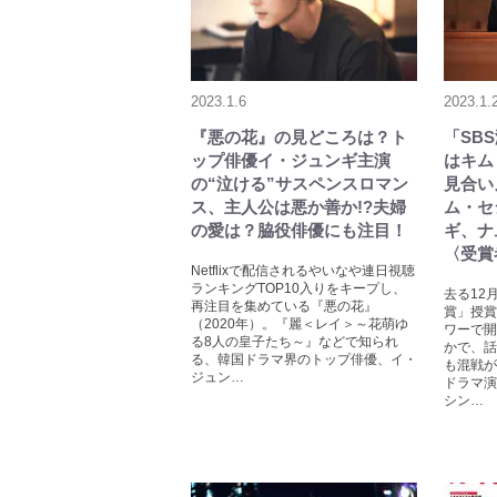
2023.1.6
2023.1.
『悪の花』の見どころは？ト
「SB
ップ俳優イ・ジュンギ主演
はキム
の“泣ける”サスペンスロマン
見合い
ス、主人公は悪か善か!?夫婦
ム・セ
の愛は？脇役俳優にも注目！
ギ、ナ
〈受賞
Netflixで配信されるやいなや連日視聴
ランキングTOP10入りをキープし、
去る12月
再注目を集めている『悪の花』
賞」授賞
（2020年）。『麗＜レイ＞～花萌ゆ
ワーで開
る8人の皇子たち～』などで知られ
かで、話
る、韓国ドラマ界のトップ俳優、イ・
も混戦が
ジュン…
ドラマ演
シン…