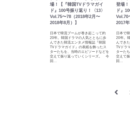
場！【『韓国TVドラマガイ
登場！
ド』100号振り返り！〈13〉
ド』1
Vol.75〜78（2018年2月〜
Vol.
2018年8月）】
2017
日本で韓流ブームが巻き起こって約
日本で韓
20年。韓国ドラマの人気とともに歩
20年。
んできた韓流エンタメ情報誌『韓国
んできた
TVドラマガイド』の表紙を飾ったス
TVドラ
ターたちを、当時のエピソードなどを
ターたち
交えて振り返っていくシリーズ。 今
交えて振
回…
回…