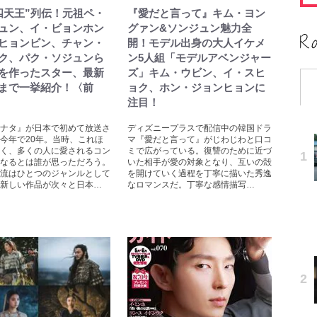
四天王”列伝！元祖ペ・
『愛だと言って』キム・ヨン
ュン、イ・ビョンホン
グァン&ソンジュン魅力全
ヒョンビン、チャン・
開！モデル出身の大人イケメ
ク、パク・ソジュンら
ン5人組「モデルアベンジャー
を作ったスター、最新
ズ」キム・ウビン、イ・スヒ
まで一挙紹介！〈前
ョク、ホン・ジョンヒョンに
注目！
ナタ』が日本で初めて放送さ
ディズニープラスで配信中の韓国ドラ
今年で20年。当時、これほ
マ『愛だと言って』がじわじわと口コ
く、多くの人に愛されるコン
ミで広がっている。復讐のために近づ
なるとは誰が思っただろう。
いた相手が愛の対象となり、互いの殻
流はひとつのジャンルとして
を開けていく過程を丁寧に描いた秀逸
新しい作品が次々と日本…
なロマンスだ。丁寧な感情描写…