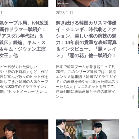
11
2023.1.11
気ケーブル局、tvN放送
輝き続ける韓国カリスマ俳優
3年新作ドラマ一挙紹介！
イ・ジュンギ、時代劇とアク
『アスダル年代記』＆
ション、美しい涙の演技の魅
狐伝』続編、キム・ス
力！14年前の貴重な表紙写真
＆キム・ジウォン主演
＆インタビュー、『麗＜レイ
女王』他
＞』『悪の花』他一挙紹介！
ビ〜君がくれた愛しい
日本で韓流ブームが巻き起こって約
や『愛の不時着』など、作品
20年。このシリーズ連載では、韓流
性に富んだ数々のヒット作を
エンタメ情報誌『韓国TVドラマガイ
出してきた韓国の人気ケーブ
ド』の表紙を華やかに彩った韓流スタ
vNが2023年のドラマラインナ
ーたち1人ずつにスポットを当てて、
開。“ヒットメーカー”とい…
時系列順に表紙画像と当時の取材イ
ン…