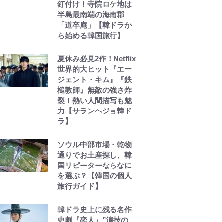
釘付け！寺院ロケ地は
半島最南端の海南郡
「道卒庵」【韓ドラか
ら始める韓国旅行】
夏休み必見2作！Netflix
世界的大ヒット『エー
ジェント・キム』『鉄
槌教師』無敵の強さ炸
裂！熱い人間描写も魅
力【サランヘジョ韓ド
ラ】
ソウル中部市場・乾物
通りでお土産探し、韓
国リピーターならなに
を選ぶ？【韓国の個人
旅行ガイド】
韓ドラ史上に残る名作
史劇『恋人』”演技の