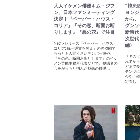
大人イケメン俳優キム・ジフ
“韓流
ン、日本ファンミーティング
ヨンジ
決定！『ペーパー・ハウス・
から、
コリア』『その恋、断固お断
グンソ
りします』『悪の花』で注目
新時代
次世代
Netflixシリーズ『ペーパー・ハウス・
編〉
コリア: 統一通貨を奪え』の強盗団で
もっとも人間くさいデンバー役や、
『冬のソ
『その恋、断固お断りします』のイケ
れてから
メン芸能事務所代表などで、視聴者の
どまで長
心をがっちり掴んだ魅惑の俳優…
テンツに
今や、韓
定着し、