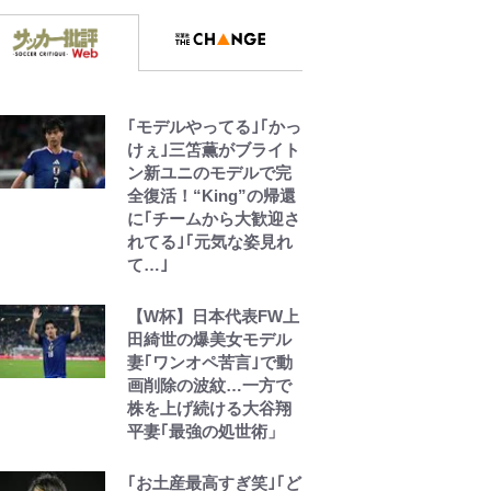
｢モデルやってる｣｢かっ
けぇ｣三笘薫がブライト
ン新ユニのモデルで完
全復活！“King”の帰還
に｢チームから大歓迎さ
れてる｣｢元気な姿見れ
て…｣
【W杯】日本代表FW上
田綺世の爆美女モデル
妻｢ワンオペ苦言｣で動
画削除の波紋…一方で
株を上げ続ける大谷翔
平妻｢最強の処世術」
｢お土産最高すぎ笑｣｢ど