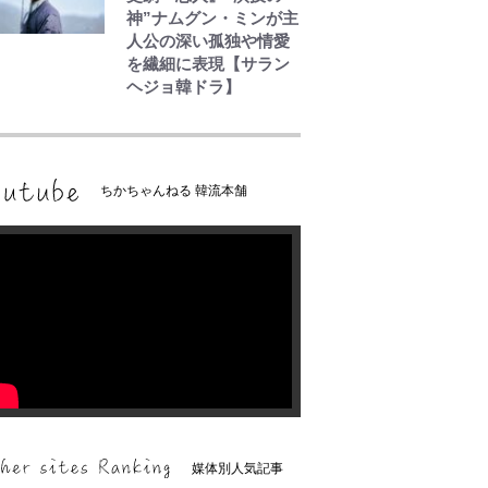
神”ナムグン・ミンが主
人公の深い孤独や情愛
を繊細に表現【サラン
ヘジョ韓ドラ】
ちかちゃんねる 韓流本舗
媒体別人気記事