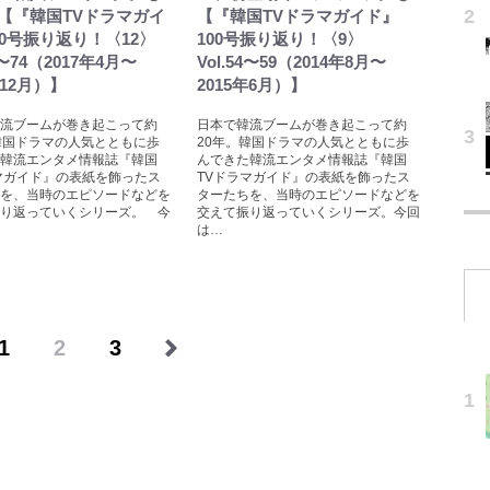
【『韓国TVドラマガイ
【『韓国TVドラマガイド』
00号振り返り！〈12〉
100号振り返り！〈9〉
70〜74（2017年4月〜
Vol.54〜59（2014年8月〜
年12月）】
2015年6月）】
流ブームが巻き起こって約
日本で韓流ブームが巻き起こって約
韓国ドラマの人気とともに歩
20年。韓国ドラマの人気とともに歩
韓流エンタメ情報誌『韓国
んできた韓流エンタメ情報誌『韓国
マガイド』の表紙を飾ったス
TVドラマガイド』の表紙を飾ったス
を、当時のエピソードなどを
ターたちを、当時のエピソードなどを
り返っていくシリーズ。 今
交えて振り返っていくシリーズ。今回
は…
1
2
3