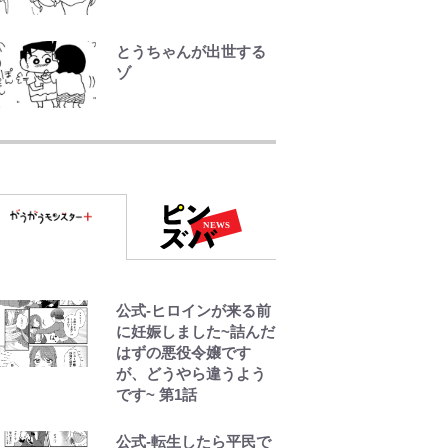
FRUITS ZIPPER鎮西
寿々歌が語る『天才て
とうちゃんが出世する
れびくん』時代の学び
ゾ
と22歳でアイドルの道
を切り拓いた「人生最
空の轍と大地の雲と 第
大の決断」
1回
第3回 出版までの道の
り・その2
レビュー『仮面家族』
公式-ヒロインが来る前
悠木シュン・著
に妊娠しました~詰んだ
はずの悪役令嬢です
が、どうやら違うよう
です~ 第1話
公式-転生したら平民で