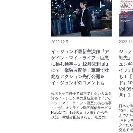
2022.12.5
2022.11
イ・ジュンギ最新主演作『ア
ジュノ
ゲイン・マイ・ライフ～巨悪
袖先』
に挑む検事～』12月6日Hulu
ュンギ
にて一挙独占配信！華麗で壮
イフ』
絶なアクション先行公開＆
も！【
イ・ジュンギのコメントも
ド』1
Vol.9
韓国トップ俳優で日本でも高い人気を
月）】
誇るイ・ジュンギの最新主演作『アゲ
イン・マイ・ライフ～巨悪に挑む検事
日本で韓
～』が、オンライン動画配信サービス
20年。
Huluにて、12月6日（火曜）から全
んできた
16話一挙独占配信される。無念の…
TVドラ
ターたち
交えて振