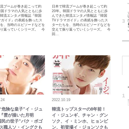
流ブームが巻き起こって約
日本で韓流ブームが巻き起こって約
韓国ドラマの人気とともに歩
20年。韓国ドラマの人気とともに歩
韓流エンタメ情報誌『韓国
んできた韓流エンタメ情報誌『韓国
マガイド』の表紙を飾ったス
TVドラマガイド』の表紙を飾ったス
を、当時のエピソードなどを
ターたちを、当時のエピソードなどを
り返っていくシリーズ。 今
交えて振り返っていくシリーズ。 今
回…
.24
2022.10.19
“危険な皇子”イ・ジュ
韓流トップスターの8年前！
『雲が描いた月明
イ・ジュンギ、チャン・グン
国民の世子”パク・ボゴ
ソク、イ・ミンホ、ヒョンビ
ス職人ソ・イングクも
ン、初登場イ・ジョンソクも