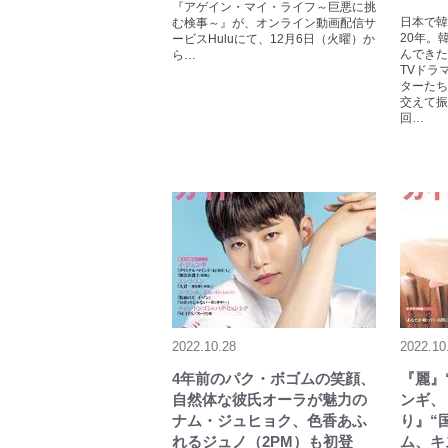
『アゲイン・マイ・ライフ～巨悪に挑
日本で韓
む検事～』が、オンライン動画配信サ
20年。
ービスHuluにて、12月6日（火曜）か
んできた
ら…
TVドラ
ターたち
交えて振
回…
2022.10.28
2022.10
4年前のパク・ボゴムの笑顔、
『麗』
自然体な彼氏オーラが魅力の
ンギ、
ナム・ジュヒョク、色香あふ
り』“
れるジュノ（2PM）も初登
ム、キ