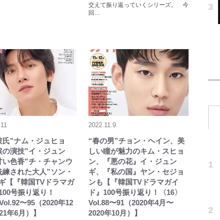
交えて振り返っていくシリーズ。 今
回…
.11
2022.11.9
彼氏”ナム・ジュヒョ
“春の男”チョン・ヘイン、美
涙の演技”イ・ジュン
しい瞳が魅力のキム・スヒョ
甘い色香”チ・チャンウ
ン、『悪の花』イ・ジュン
洗練された大人”ソン・
ギ、『私の国』ヤン・セジョ
ギ【『韓国TVドラマガ
ンも【『韓国TVドラマガイ
100号振り返り！
ド』100号振り返り！〈16〉
ol.92〜95（2020年12
Vol.88〜91（2020年4月〜
21年6月）】
2020年10月）】