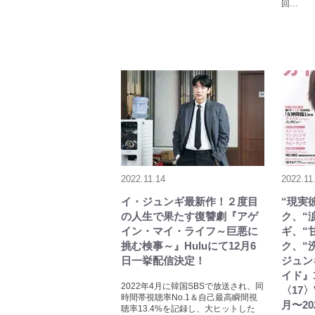
回…
2022.11.14
2022.11
イ・ジュンギ最新作！２度目
“現実
の人生で果たす復讐劇『アゲ
ク、“
イン・マイ・ライフ～巨悪に
ギ、“
挑む検事～』Huluにて12月6
ク、“
日一挙配信決定！
ジュン
イド』
2022年4月に韓国SBSで放送され、同
〈17〉V
時間帯視聴率No.1＆自己最高瞬間視
月〜20
聴率13.4%を記録し、大ヒットした