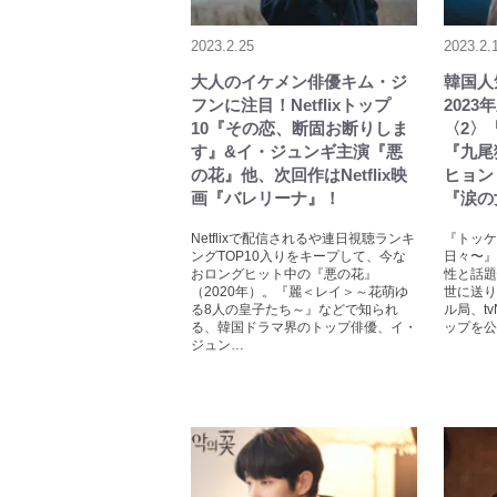
2023.2.25
2023.2.
大人のイケメン俳優キム・ジ
韓国人
フンに注目！Netflixトップ
202
10『その恋、断固お断りしま
〈2〉
す』&イ・ジュンギ主演『悪
『九尾
の花』他、次回作はNetflix映
ヒョン
画『バレリーナ』！
『涙の
Netflixで配信されるや連日視聴ランキ
『トッケ
ングTOP10入りをキープして、今な
日々〜』
おロングヒット中の『悪の花』
性と話題
（2020年）。『麗＜レイ＞～花萌ゆ
世に送り
る8人の皇子たち～』などで知られ
ル局、t
る、韓国ドラマ界のトップ俳優、イ・
ップを公
ジュン…