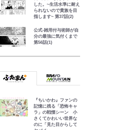
した。~生活水準に耐え
られないので貴族を目
指します~ 第37話(2)
公式-雑用付与術師が自
分の最強に気付くまで
第56話(1)
「危ない」「やめて」
第1子妊娠中の田中みな
実、ゴリゴリヒール着
用に心配の声…ザック
リ衣装にも意見続々
長瀬智也の“角刈りちっ
く短髪”変貌姿に「超絶
イケメン」大反響 意
『ちいかわ』ファンの
味深「スネ毛ハラスメ
記憶に残る「恐怖キャ
ント」にも注目
ラ」の戦慄シーン 小
さくてかわいい世界な
のに「見た目からして
【川口春奈と結婚】板