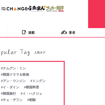
📑
✍️
連載
著者
人気タグ
#ナムグン・ミン
#韓国ドラマ＆映画
#アン・ウンジン
#トングン
#イ・ダイン
#韓国料理
#韓国旅行
#イ・ハクジュ
#チェ・デフン
#昭顕