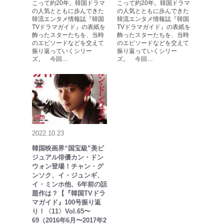
こって約20年。韓国ドラマ
こって約20年。韓国ドラマ
の人気とともに歩んできた
の人気とともに歩んできた
韓流エンタメ情報誌『韓国
韓流エンタメ情報誌『韓国
TVドラマガイド』の表紙を
TVドラマガイド』の表紙を
飾ったスターたちを、当時
飾ったスターたちを、当時
のエピソードなどを交えて
のエピソードなどを交えて
振り返っていくシリー
振り返っていくシリー
ズ。 今回…
ズ。 今回…
2022.10.23
韓国映画界“国宝級”美ビ
ジュアル俳優カン・ドン
ウォン登場！チャン・グ
ンソク、イ・ジュンギ、
イ・ミンホ他、6年前の話
題作は？【『韓国TVドラ
マガイド』100号振り返
り！〈11〉Vol.65〜
69（2016年6月〜2017年2