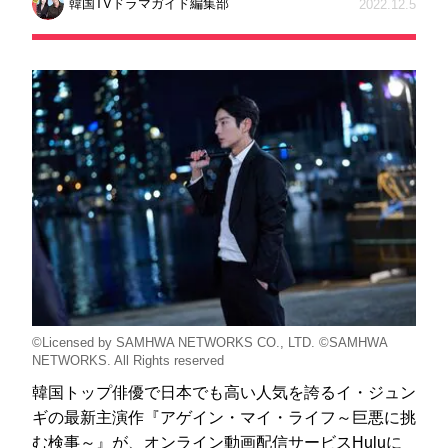
韓国TVドラマガイド編集部
2022.12.5
©Licensed by SAMHWA NETWORKS CO., LTD. ©SAMHWA
NETWORKS. All Rights reserved
韓国トップ俳優で日本でも高い人気を誇るイ・ジュン
ギの最新主演作『アゲイン・マイ・ライフ～巨悪に挑
む検事～』が、オンライン動画配信サービスHuluに