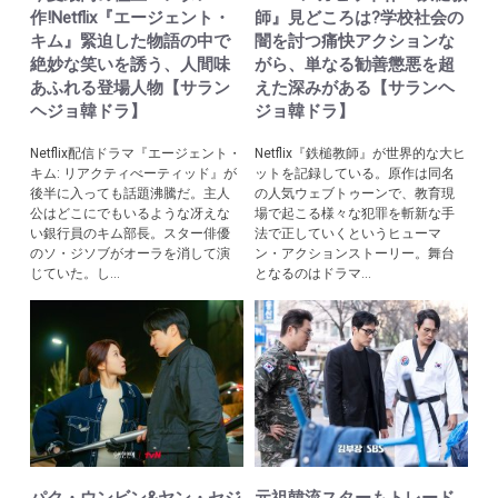
作!Netflix『エージェント・
師』見どころは?学校社会の
キム』緊迫した物語の中で
闇を討つ痛快アクションな
絶妙な笑いを誘う、人間味
がら、単なる勧善懲悪を超
あふれる登場人物【サラン
えた深みがある【サランヘ
ヘジョ韓ドラ】
ジョ韓ドラ】
Netflix配信ドラマ『エージェント・
Netflix『鉄槌教師』が世界的な大ヒ
キム: リアクティべーティッド』が
ットを記録している。原作は同名
後半に入っても話題沸騰だ。主人
の人気ウェブトゥーンで、教育現
公はどこにでもいるような冴えな
場で起こる様々な犯罪を斬新な手
い銀行員のキム部長。スター俳優
法で正していくというヒューマ
のソ・ジソブがオーラを消して演
ン・アクションストーリー。舞台
じていた。し...
となるのはドラマ...