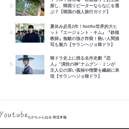
探し、韓国リピーターならなにを選
ぶ？【韓国の個人旅行ガイド】
夏休み必見2作！Netflix世界的大ヒ
ット『エージェント・キム』『鉄槌
教師』無敵の強さ炸裂！熱い人間描
写も魅力【サランヘジョ韓ドラ】
韓ドラ史上に残る名作史劇『恋
人』”演技の神”ナムグン・ミンが
主人公の深い孤独や情愛を繊細に表
現【サランヘジョ韓ドラ】
ちかちゃんねる 韓流本舗