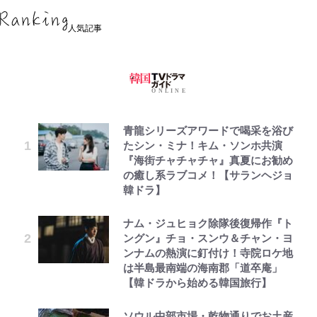
人気記事
青龍シリーズアワードで喝采を浴び
たシン・ミナ！キム・ソンホ共演
『海街チャチャチャ』真夏にお勧め
の癒し系ラブコメ！【サランヘジョ
韓ドラ】
ナム・ジュヒョク除隊後復帰作『ト
ングン』チョ・スンウ＆チャン・ヨ
ンナムの熱演に釘付け！寺院ロケ地
は半島最南端の海南郡「道卒庵」
【韓ドラから始める韓国旅行】
ソウル中部市場・乾物通りでお土産