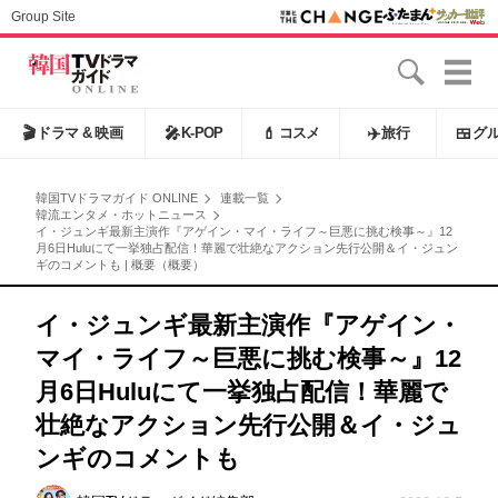
Group Site
🎬
ドラマ & 映画
🎤
K-POP
💄
コスメ
✈️
旅行
🍱
グ
韓国TVドラマガイド ONLINE
連載一覧
韓流エンタメ・ホットニュース
イ・ジュンギ最新主演作『アゲイン・マイ・ライフ～巨悪に挑む検事～』12
月6日Huluにて一挙独占配信！華麗で壮絶なアクション先行公開＆イ・ジュン
ギのコメントも | 概要（概要）
イ・ジュンギ最新主演作『アゲイン・
マイ・ライフ～巨悪に挑む検事～』12
月6日Huluにて一挙独占配信！華麗で
壮絶なアクション先行公開＆イ・ジュ
ンギのコメントも