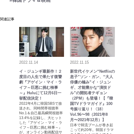
#韓国ドラマ＆映画
関連記事
2022.11.14
2022.11.15
イ・ジュンギ最新作！２
新世代イケメン“Netflixの
度目の人生で果たす復讐
息子”ソン・ガン、“大人
劇『アゲイン・マイ・ラ
俳優の極み”イ・ジュン
イフ～巨悪に挑む検事
ギ、才能豊かな“演技ド
～』Huluにて12月6日一
ル”の開拓者テギョン
挙配信決定！
（2PM）も登場！【『韓
2022年4月に韓国SBSで放
国TVドラマガイド』100
送され、同時間帯視聴率
号振り返り！〈18〉
No.1＆自己最高瞬間視聴率
Vol.96〜98（2021年8
13.4%を記録し、大ヒット
月〜2021年12月）】
した『アゲイン・マイ・ラ
日本で韓流ブームが巻き起
イフ～巨悪に挑む検事～』
こって約20年。韓国ドラマ
が、オンライン動画配信サ