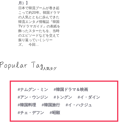
月）】
日本で韓流ブームが巻き起
こって約20年。韓国ドラマ
の人気とともに歩んできた
韓流エンタメ情報誌『韓国
TVドラマガイド』の表紙を
飾ったスターたちを、当時
のエピソードなどを交えて
振り返っていくシリー
ズ。 今回…
人気タグ
#ナムグン・ミン
#韓国ドラマ＆映画
#アン・ウンジン
#トングン
#イ・ダイン
#韓国料理
#韓国旅行
#イ・ハクジュ
#チェ・デフン
#昭顕