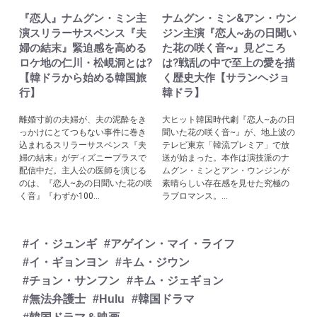
『恋人』ナムグン・ミン主
ナムグン・ミン&アン・ウン
演スリラーサスペンス『夫
ジン主演『恋人~あの日聞い
婦の結末』緊迫感を高める
た花の咲く音~』見どころ
ロケ地の仁川・松峴洞とは?
は?戦乱の中で至上の愛を描
【韓ドラから始める韓国旅
く歴史大作【サランヘジョ
行】
韓ドラ】
離婚寸前の夫婦が、夫の泥酔をき
大ヒット韓国時代劇『恋人~あの日
っかけにとてつもない事件に巻き
聞いた花の咲く音~』が、地上波の
込まれるスリラーサスペンス『夫
テレビ東京「韓流プレミア」で放
婦の結末』がディズニープラスで
送が始まった。本作は演技派のナ
配信中だ。主人公の医師を演じる
ムグン・ミンとアン・ウンジンが
のは、『恋人~あの日聞いた花の咲
素晴らしい存在感を見せた究極の
く音』『わずか100...
ラブロマンス。...
#イ・ジュンギ
#アゲイン・マイ・ライフ
#イ・ギョンヨン
#キム・ジウン
#チョン・サンフン
#キム・ジェギョン
#無法弁護士
#Hulu
#韓国ドラマ