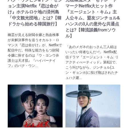
パク・ウンビン&ヤン・セジ
元祖韓流スターもトレード
ョン主演Netflix『恋は命が
マーク!Netflix大ヒット作
け』ホテルロケ地の済州島
『エージェント・キム』主
「中文観光団地」とは?【韓
人公キム、盟友ジンチョル&
ドラから始める韓国旅行】
ハンスの3人の意外な共通点
とは?【韓流談義fromソウ
幽霊が見える財閥令嬢と熱血検事
ル】
が未解決事件を追うオカルト・ロ
マンス『恋は命がけ』が、Netflixで
「あのメガネのおっさん三人組は
配信中だ。特殊な能力をもつ財閥
いったい何者なんだ~!」 Netflix配
令嬢に扮するのは『ウ・ヨンウ弁
信ドラマ『エージェント・キム: リ
護士は天才肌』『ハイパーナイ
アクティべーティッド』第8話で、
フ』のパク・ウン...
こう叫びながら、ジンチョル(ユ
ン・ギョンホ)に投げ飛ばされたチ
ュハク建...