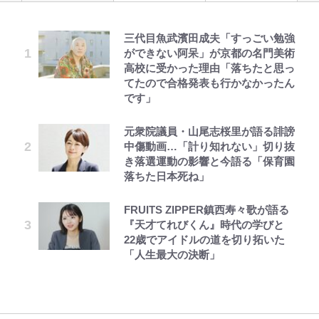
三代目魚武濱田成夫「すっごい勉強
公式-転生したら平民でした。~生活
「危ない」「やめて」第1子妊娠中
｢モデルやってる｣｢かっけぇ｣三笘
浅草は日本の心だゾ
空の轍と大地の雲と 第1回
『ちいかわ』ファンの記憶に残る
アユは「怒らせて掛ける」魚だっ
ができない阿呆」が京都の名門美術
水準に耐えられないので貴族を目指
の田中みな実、ゴリゴリヒール着用
薫がブライトン新ユニのモデルで完
「恐怖キャラ」の戦慄シーン 小さ
た！ ルアーを追わせて釣りあげる
高校に受かった理由「落ちたと思っ
します~ 第37話(2)
に心配の声…ザックリ衣装にも意見
全復活！“King”の帰還に｢チームか
くてかわいい世界なのに「見た目か
「アユイング」のオリジナリティ＆
てたので合格発表も行かなかったん
続々
ら大歓迎されてる｣｢元気な姿見れ
らしてヤバイ…」
おもしろさを知る
です」
て…｣
公式-ヒロインが来る前に妊娠しま
ボンジュールでポンジュースだゾ
第3回 出版までの道のり・その2
長瀬智也の“角刈りちっく短髪”変
令和のNBAを先取りしていた!?
【自転車】「若いときは登れたんだ
した~詰んだはずの悪役令嬢です
元衆院議員・山尾志桜里が語る誹謗
貌姿に「超絶イケメン」大反響 意
【W杯】日本代表FW上田綺世の爆
『SLAM DUNK』が30年前に描い
けど……」 グラベルバイクで暑さ
が、どうやら違うようです~ 第1話
中傷動画…「計り知れない」切り抜
味深「スネ毛ハラスメント」にも注
美女モデル妻｢ワンオペ苦言｣で動
た「驚きの戦術」ストレッチ5に大
に負けそうなヒルクライム、砂利道
き落選運動の影響と今語る「保育園
目
画削除の波紋…一方で株を上げ続け
型ポイントガードも…
を疾走して少年時代を振り返る50
公式-雑用付与術師が自分の最強に
とうちゃんが出世するゾ
レビュー『仮面家族』悠木シュン・
落ちた日本死ね」
る大谷翔平妻｢最強の処世術」
代の夏 長野県｜2026年
気付くまで 第56話(1)
著
【川口春奈と結婚】板倉滉は「めっ
放送40周年『機動戦士ガンダム
FRUITS ZIPPER鎮西寿々歌が語る
ちゃモテる」 年収7億円・お洒落・
｢お土産最高すぎ笑｣｢どうやって入
ZZ』いまだ語り継がれる「伝説の
【夏は涼しい長野で「車中泊」旅】
『天才てれびくん』時代の学びと
包容力…超愛される日本代表
手？｣ブライトン帰還の三笘薫、同
トンデモシーン」 「Zザク」に
良質な湯は “山の恵み”！ 満足度を
22歳でアイドルの道を切り拓いた
僚に“ポケカ”をプレゼント！｢薫の
「謎の光」も…
上げてくれる「温泉付きRVパー
「人生最大の決断」
笑顔見れてよかった｣｢大喜びのリ
ク」おすすめ3選
ュテル可愛すぎ｣