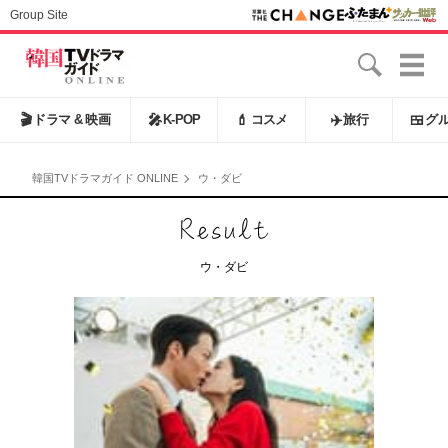
Group Site
🎬
ドラマ & 映画
🎤
K-POP
💄
コスメ
✈️
旅行
🍱
グ
韓国TVドラマガイド ONLINE
ウ・ダビ
ウ・ダビ