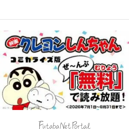
人？｣鹿島・鈴木優磨、大逆転勝利
りたい「林檎の湯屋 おぶ～」【山
ソッドとは
後の“超・優等生インタビュー”が
帰り、今日はどこでととのう？
話題！｢試合中とのギャップw｣｢礼
vol.7】
儀正しいイケメンやな」