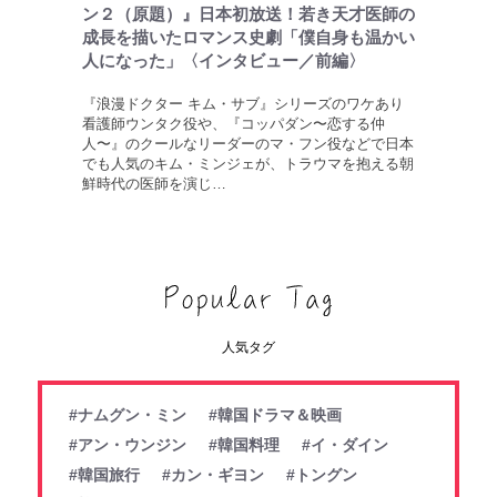
ン２（原題）』日本初放送！若き天才医師の
成長を描いたロマンス史劇「僕自身も温かい
人になった」〈インタビュー／前編〉
『浪漫ドクター キム・サブ』シリーズのワケあり
看護師ウンタク役や、『コッパダン〜恋する仲
人〜』のクールなリーダーのマ・フン役などで日本
でも人気のキム・ミンジェが、トラウマを抱える朝
鮮時代の医師を演じ…
人気タグ
#ナムグン・ミン
#韓国ドラマ＆映画
#アン・ウンジン
#韓国料理
#イ・ダイン
#韓国旅行
#カン・ギヨン
#トングン