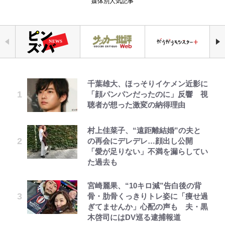
媒体別人気記事
千葉雄大、ほっそりイケメン近影に
｢なんじゃこりゃあああ！｣本田圭
公式-ヒロインが来る前に妊娠しま
「自分の絵ごと、このジャンルはそ
荒々しい「火山帯」の一端にいるこ
えびめしの流儀
錦織一清の写真集はなぜ私服なの
空の轍と大地の雲と 第1回
「顔パンパンだったのに」反響 視
佑の古巣ミラン、漆黒×蛍光レッド
した~詰んだはずの悪役令嬢です
ろそろ終わりかな」江口寿史が炎上
とを体感！ 登頂約10分でも大迫力
か…高級ブランドをやめ等身大の自
聴者が想った激変の納得理由
の超絶クールな新サードユニに世界
が、どうやら違うようです~ 第1話
を経て樋口毅宏に語ったこと
「吾妻小富士」火口を1周する「1
分を表現する現在「ちゃんとおじい
が熱狂｢サードなのにズルい｣｢こり
時間半ハイキング」パノラマ絶景レ
ちゃんに」
ゃかっけえわ｣
ポ【福島県福島市】
村上佳菜子、“遠距離結婚”の夫と
公式-聖女じゃないと追放されたの
1万円超えも「納得のクオリティ」
オラの引越し物語 サボテン大襲撃
第3回 出版までの道のり・その2
「のりの芝居は観たいと」藤原紀香
の再会にデレデレ…顔出し公開
で、もふもふ従者(聖獣)とおにぎり
『この素晴らしい世界に祝福を！』
｢最後の1枚…ワルぃゎ〜｣鈴木優磨
【知ってる？「日本本土四極踏破証
が明かす夫・片岡愛之助との関係
「愛が足りない」不満を漏らしてい
を握る 第53話(1)
10万針以上の密度で再現された“め
が激勝翌日に写真12枚投稿→渾身
明書」】広島から本州4島の最南端
性…互いに一番のお客さんで刺激を
た過去も
ぐみん刺繍ワークシャツ”にファン
の“煽りショット”に興奮！｢最後の
へ「ドライブがてら行ってみた」意
もらう存在
も感動
公式-おっさん底辺治癒士と愛娘の
でっかい男になりたいゾ
レビュー『仮面家族』悠木シュン・
1枚までの壮大なフリ｣｢知念くんの
外な結果！「車中泊レポート」
宮崎麗果、“10キロ減”告白後の背
辺境ライフ ~中年男が回復スキルに
著
ことどんだけ好きなんよｗ｣
江口洋介の人生最大のCHANGEは
骨・肋骨くっきりトレ姿に「痩せ過
映画『ちいかわ』入場者特典「第２
覚醒して、英雄へ成り上がる~ 第82
「電気風呂の数は全国一」温泉じゃ
「ファミリーができたこと」時には
ぎてませんか」心配の声も 夫・黒
弾」がスタート！まさかの人気アイ
話(1)
｢知念さんを煽ってたのと同じ
ないのに大満足！ 上高地帰りに寄
30人で…江口流“普通の”子育てメ
木啓司にはDV巡る逮捕報道
テムに称賛続々「豪華すぎる！」