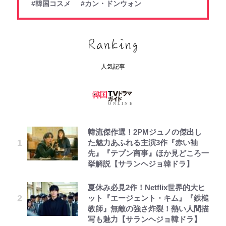
#韓国コスメ
#カン・ドンウォン
人気記事
韓流傑作選！2PMジュノの傑出し
た魅力あふれる主演3作『赤い袖
先』『テプン商事』ほか見どころ一
挙解説【サランヘジョ韓ドラ】
夏休み必見2作！Netflix世界的大ヒ
ット『エージェント・キム』『鉄槌
教師』無敵の強さ炸裂！熱い人間描
写も魅力【サランヘジョ韓ドラ】