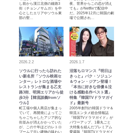
し前から漢江北側の鐘路3
夜、世界からこの恋が消え
街（チョンノサムガ）を中
ても』がNetflixで配信中
心としたエリアやソウル東
だ。2025年12月に韓国の劇
部の聖…
場で公開され…
2026.2.2
2026.1.7
ソウルに行ったら訪れた
沼落ちロマンス『明日は
い新名所「ソウル映画セ
きっと』パク・ソジュン
ンター」レトロな酒場や
＆ウォン・ジアン登場！
レストランが集まる乙支
「本当に好きな俳優＆泣
路3街、明洞エリアから徒
ける感動名作ベスト選」
歩3分【韓流談義fromソ
特集『韓国TVドラマガイ
ウル】
ド』最新号
町工場や個人商店が集まっ
2005年創刊の韓国ドラマ＆
ていて、再開発によってご
韓流エンタメ総合情報誌
ちゃごちゃしたアジア的な
『韓国TVドラマガイド』が
街並みが消えかかっていた
パワーアップ、1冊丸ごと
が、この十年ほどのレトロ
大特集を組んだプレミアム
ブームで古い建物の味わい
愛蔵版『韓国TVドラマガイ