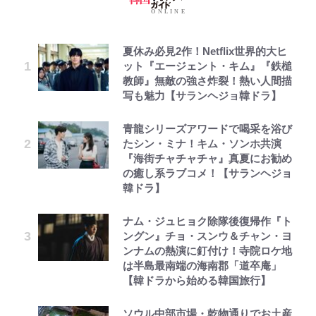
夏休み必見2作！Netflix世界的大ヒ
ット『エージェント・キム』『鉄槌
教師』無敵の強さ炸裂！熱い人間描
写も魅力【サランヘジョ韓ドラ】
青龍シリーズアワードで喝采を浴び
たシン・ミナ！キム・ソンホ共演
『海街チャチャチャ』真夏にお勧め
の癒し系ラブコメ！【サランヘジョ
韓ドラ】
ナム・ジュヒョク除隊後復帰作『ト
ングン』チョ・スンウ＆チャン・ヨ
ンナムの熱演に釘付け！寺院ロケ地
は半島最南端の海南郡「道卒庵」
【韓ドラから始める韓国旅行】
ソウル中部市場・乾物通りでお土産