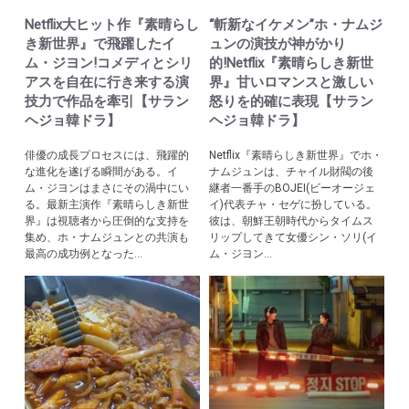
Netflix大ヒット作『素晴らし
“斬新なイケメン”ホ・ナムジ
き新世界』で飛躍したイ
ュンの演技が神がかり
ム・ジヨン!コメディとシリ
的!Netflix『素晴らしき新世
アスを自在に行き来する演
界』甘いロマンスと激しい
技力で作品を牽引【サラン
怒りを的確に表現【サラン
ヘジョ韓ドラ】
ヘジョ韓ドラ】
俳優の成長プロセスには、飛躍的
Netflix『素晴らしき新世界』でホ・
な進化を遂げる瞬間がある。イ
ナムジュンは、チャイル財閥の後
ム・ジヨンはまさにその渦中にい
継者一番手のBOJEI(ビーオージェ
る。最新主演作『素晴らしき新世
イ)代表チャ・セゲに扮している。
界』は視聴者から圧倒的な支持を
彼は、朝鮮王朝時代からタイムス
集め、ホ・ナムジュンとの共演も
リップしてきて女優シン・ソリ(イ
最高の成功例となった...
ム・ジヨン...