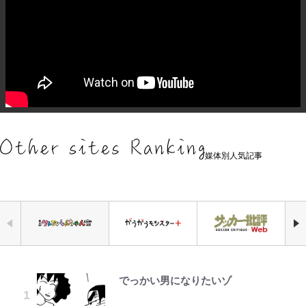
媒体別人気記事
でっかい男になりたいゾ
公式-ヒロインが来る前に妊娠しま
浦和と千葉の首をかしげる主力放
「自分の絵ごと、このジャンルはそ
空の轍と大地の雲と 第1回
錦織一清の写真集はなぜ私服なの
荒々しい「火山帯」の一端にいるこ
千葉雄大、ほっそりイケメン近影に
した~詰んだはずの悪役令嬢です
出、柏リカルドの下で新加入2人が
ろそろ終わりかな」江口寿史が炎上
か…高級ブランドをやめ等身大の自
とを体感！ 登頂約10分でも大迫力
「顔パンパンだったのに」反響 視