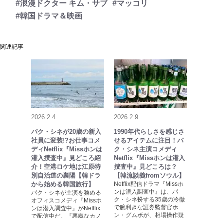
#浪漫ドクター キム・サブ
#マッコリ
#韓国ドラマ＆映画
関連記事
2026.2.4
2026.2.9
パク・シネが20歳の新入
1990年代らしさを感じさ
社員に変装!?お仕事コメ
せるアイテムに注目！パ
ディNetflix『Missホンは
ク・シネ主演コメディ
潜入捜査中』見どころ紹
Netflix『Missホンは潜入
介！空港ロケ地は江原特
捜査中』見どころは？
別自治道の襄陽【韓ドラ
【韓流談義fromソウル】
から始める韓国旅行】
Netflix配信ドラマ『Missホ
ンは潜入調査中』は、パ
パク・シネが主演を務める
ク・シネ扮する35歳の冷徹
オフィスコメディ『Missホ
で腕利きな証券監督官ホ
ンは潜入調査中』がNetflix
ン・グムボが、相場操作疑
で配信中だ。『悪魔なカノ