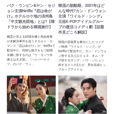
パク・ウンビン&ヤン・セジ
韓流の胎動期、2001年はど
ョン主演Netflix『恋は命が
んな時代?カン・ドンウォン
け』ホテルロケ地の済州島
主演『ワイルド・シング』
「中文観光団地」とは?【韓
元祖K-POPアイドルグルー
ドラから始める韓国旅行】
プの復活コメディ劇【話題
作見どころ解説】
幽霊が見える財閥令嬢と熱血検事
が未解決事件を追うオカルト・ロ
韓国の芸能界を舞台にしたコメデ
マンス『恋は命がけ』が、Netflixで
ィ映画『ワイルド・シング』が
配信中だ。特殊な能力をもつ財閥
Netflixで配信中だ。カン・ドンウォ
令嬢に扮するのは『ウ・ヨンウ弁
ン扮する主人公ヒョヌ、オム・テ
護士は天才肌』『ハイパーナイ
グ扮するサング、パク・ジヒョン
フ』のパク・ウン...
扮するドミの3人が、男女混成ヒッ
プホップアイドル...