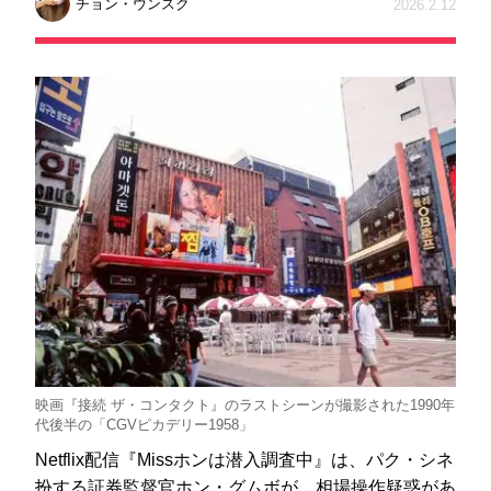
チョン・ウンスク
2026.2.12
映画『接続 ザ・コンタクト』のラストシーンが撮影された1990年
代後半の「CGVピカデリー1958」
Netflix配信『Missホンは潜入調査中』は、パク・シネ
扮する証券監督官ホン・グムボが、相場操作疑惑があ