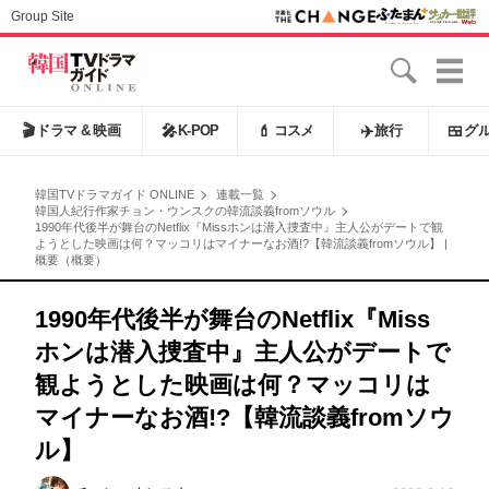
Group Site
🎬
ドラマ & 映画
🎤
K-POP
💄
コスメ
✈️
旅行
🍱
グ
韓国TVドラマガイド ONLINE
連載一覧
韓国人紀行作家チョン・ウンスクの韓流談義fromソウル
1990年代後半が舞台のNetflix『Missホンは潜入捜査中』主人公がデートで観
ようとした映画は何？マッコリはマイナーなお酒!?【韓流談義fromソウル】 |
概要（概要）
1990年代後半が舞台のNetflix『Miss
ホンは潜入捜査中』主人公がデートで
観ようとした映画は何？マッコリは
マイナーなお酒!?【韓流談義fromソウ
ル】