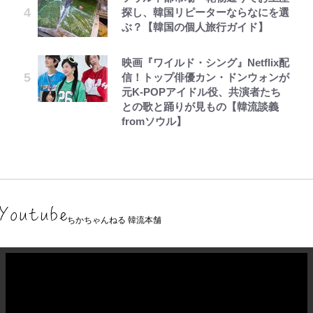
探し、韓国リピーターならなにを選
ぶ？【韓国の個人旅行ガイド】
映画『ワイルド・シング』Netflix配
信！トップ俳優カン・ドンウォンが
元K-POPアイドル役、共演者たち
との歌と踊りが見もの【韓流談義
fromソウル】
ちかちゃんねる 韓流本舗