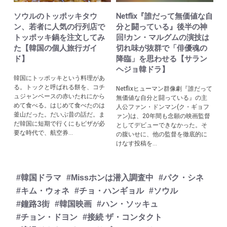
ソウルのトッポッキタウ
Netflix『誰だって無価値な自
ン、若者に人気の行列店で
分と闘っている』後半の神
トッポッキ鍋を注文してみ
回!カン・マルグムの演技は
た【韓国の個人旅行ガイ
切れ味が抜群で「俳優魂の
ド】
降臨」を思わせる【サラン
ヘジョ韓ドラ】
韓国にトッポッキという料理があ
る。トックと呼ばれる餅を、コチ
Netflixヒューマン群像劇『誰だって
ュジャンベースの赤いたれにから
無価値な自分と闘っている』の主
めて食べる。はじめて食べたのは
人公ファン・ドンマン(ク・ギョフ
釜山だった。だいぶ昔の話だ。ま
ァン)は、20年間も念願の映画監督
だ韓国に短期で行くにもビザが必
としてデビューできなかった。そ
要な時代で、航空券...
の腹いせに、他の監督を徹底的に
けなす投稿を...
#韓国ドラマ
#Missホンは潜入調査中
#パク・シネ
#キム・ウォネ
#チョ・ハンギョル
#ソウル
#鐘路3街
#韓国映画
#ハン・ソッキュ
#チョン・ドヨン
#接続 ザ・コンタクト