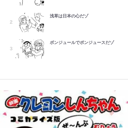
が、どうやら違うようです~ 第1話
化ける！Jリーグに必要な外国人選
を経て樋口毅宏に語ったこと
分を表現する現在「ちゃんとおじい
「吾妻小富士」火口を1周する「1
聴者が想った激変の納得理由
手は【Jリーグ開幕｢初めての秋春
ちゃんに」
時間半ハイキング」パノラマ絶景レ
制｣の大激論】(4)
ポ【福島県福島市】
浅草は日本の心だゾ
公式-婚約破棄されたのでお掃除メ
ファミマと『VIVANT』第2シーズ
第3回 出版までの道のり・その2
GLAY・TERU＆PUFFY大貫亜美
錦織一清が語る還暦からの新たな挑
イドになったら笑わない貴公子様に
ンのコラボがスタート！ “別班饅
の“共演”ショットに「夫婦で写っ
｢めーっちゃオシャじゃん｣中田英
戦…少年隊の分岐点と60代で挑む
アユは「怒らせて掛ける」魚だっ
溺愛されました 第27話(3)
頭”や限定グッズ登場にファン感激
てるの尊い」 長女はもう23歳
寿やトッティも愛した名門ローマ、
映画監督作『僕は瞳に恋してる』
た！ ルアーを追わせて釣りあげる
「これは買うしかない！」
新アウェイユニが大評判！｢カッコ
「アユイング」のオリジナリティ＆
ボンジュールでポンジュースだゾ
公式-だって、あなたが浮気をした
レビュー『仮面家族』悠木シュン・
オダウエダ植田、「2年半で56kg
いい｣｢好きなデザイン｣｢今年は2nd
おもしろさを知る
『ONE PIECE』今後の展開に絡ん
藤原紀香が23年間続けるボランテ
から 第9話(1)
著
増」130㎏ボディに驚きと心配 過
買おうかな｣
できそうな「意味深な表紙連載」
ィア活動の原動力は…「偽善者だ」
去の「めちゃ美人」写真も再び
【自転車】「若いときは登れたんだ
「神」エネルの月での展開に、元王
との声も跳ね返す“誰かの役に立ち
｢守り方かっこよすぎ｣上田綺世が
けど……」 グラベルバイクで暑さ
下七武海の謎めいた過去も…
たい”という思い
妻の“ワンオペ騒動”に家族写真で
に負けそうなヒルクライム、砂利道
アンサー！ボールも嫁の炎上も収め
を疾走して少年時代を振り返る50
る“神対応”に新婚の板倉、久保、
代の夏 長野県｜2026年
長友夫妻も続々エール！