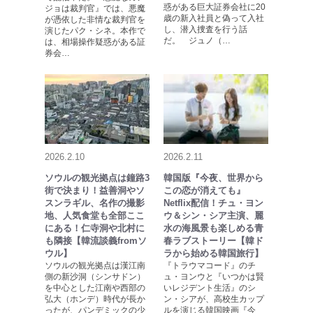
惑がある巨大証券会社に20
ジョは裁判官』では、悪魔
歳の新入社員と偽って入社
が憑依した非情な裁判官を
し、潜入捜査を行う話
演じたパク・シネ。本作で
だ。 ジュノ（…
は、相場操作疑惑がある証
券会…
2026.2.10
2026.2.11
ソウルの観光拠点は鐘路3
韓国版『今夜、世界から
街で決まり！益善洞やソ
この恋が消えても』
スンラギル、名作の撮影
Netflix配信！チュ・ヨン
地、人気食堂も全部ここ
ウ＆シン・シア主演、麗
にある！仁寺洞や北村に
水の海風景も楽しめる青
も隣接【韓流談義fromソ
春ラブストーリー【韓ド
ウル】
ラから始める韓国旅行】
ソウルの観光拠点は漢江南
『トラウマコード』のチ
側の新沙洞（シンサドン）
ュ・ヨンウと『いつかは賢
を中心とした江南や西部の
いレジデント生活』のシ
弘大（ホンデ）時代が長か
ン・シアが、高校生カップ
ったが、パンデミックの少
ルを演じる韓国映画『今