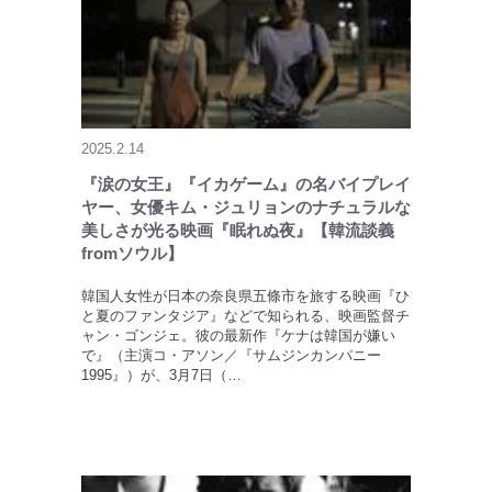
2025.2.14
『涙の女王』『イカゲーム』の名バイプレイ
ヤー、女優キム・ジュリョンのナチュラルな
美しさが光る映画『眠れぬ夜』【韓流談義
fromソウル】
韓国人女性が日本の奈良県五條市を旅する映画『ひ
と夏のファンタジア』などで知られる、映画監督チ
ャン・ゴンジェ。彼の最新作『ケナは韓国が嫌い
で』（主演コ・アソン／『サムジンカンパニー
1995』）が、3月7日（…