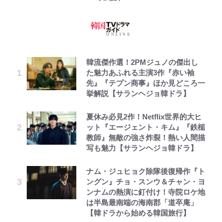
韓流傑作選！2PMジュノの傑出し
た魅力あふれる主演3作『赤い袖
先』『テプン商事』ほか見どころ一
挙解説【サランヘジョ韓ドラ】
夏休み必見2作！Netflix世界的大ヒ
ット『エージェント・キム』『鉄槌
教師』無敵の強さ炸裂！熱い人間描
写も魅力【サランヘジョ韓ドラ】
ナム・ジュヒョク除隊後復帰作『ト
ングン』チョ・スンウ＆チャン・ヨ
ンナムの熱演に釘付け！寺院ロケ地
は半島最南端の海南郡「道卒庵」
【韓ドラから始める韓国旅行】