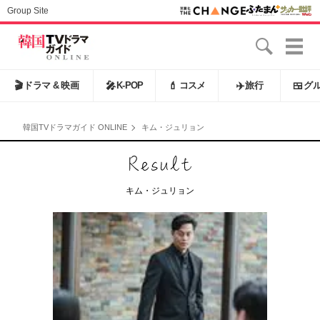
Group Site
🎬
ドラマ & 映画
🎤
K-POP
💄
コスメ
✈️
旅行
🍱
グ
韓国TVドラマガイド ONLINE
キム・ジュリョン
キム・ジュリョン