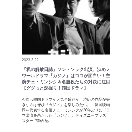
2023.3.22
『私の解放日誌』ソン・ソック出演、渋めノ
ワールドラマ『カジノ』はココが面白い！主
演チェ・ミンシク＆名脇役たちの対決に注目
【ググっと深掘り！韓国ドラマ】
今春も韓国ドラマが人気全盛だが、渋めの作品が好
きな方はぜひ『カジノ』を楽しみたい。 韓国映画
界を代表する名優チェ・ミンシクが26年ぶりにドラ
マ出演を果たした『カジノ』。ディズニープラス
スターで独占配…