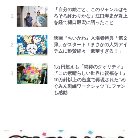
「自分の絵ごと、このジャンルはそ
【キャンプ自己啓発】増えすぎたギ
千葉雄大、ほっそりイケメン近影に
空の轍と大地の雲と 第1回
公式-ヒロインが来る前に妊娠しま
錦織一清の写真集はなぜ私服なの
えびめしの流儀
｢なんじゃこりゃあああ！｣本田圭
ろそろ終わりかな」江口寿史が炎上
アを棚卸し！ “ウルトラライト” 目
「顔パンパンだったのに」反響 視
した~詰んだはずの悪役令嬢です
か…高級ブランドをやめ等身大の自
佑の古巣ミラン、漆黒×蛍光レッド
を経て樋口毅宏に語ったこと
指した「自分スタイル」再構築でわ
聴者が想った激変の納得理由
が、どうやら違うようです~ 第1話
分を表現する現在「ちゃんとおじい
の超絶クールな新サードユニに世界
かった「本当に必要な7つの道具」
ちゃんに」
が熱狂｢サードなのにズルい｣｢こり
とは
ゃかっけえわ｣
映画『ちいかわ』入場者特典「第２
GLAY・TERU＆PUFFY大貫亜美
第3回 出版までの道のり・その2
公式-ヒロインが来る前に妊娠しま
でっかい男になりたいゾ
「のりの芝居は観たいと」藤原紀香
弾」がスタート！まさかの人気アイ
の“共演”ショットに「夫婦で写っ
した~詰んだはずの悪役令嬢です
荒々しい「火山帯」の一端にいるこ
が明かす夫・片岡愛之助との関係
浦和と千葉の首をかしげる主力放
テムに称賛続々「豪華すぎる！」
てるの尊い」 長女はもう23歳
が、どうやら違うようです~ 第2話
とを体感！ 登頂約10分でも大迫力
性…互いに一番のお客さんで刺激を
出、柏リカルドの下で新加入2人が
(1)
「吾妻小富士」火口を1周する「1
もらう存在
化ける！Jリーグに必要な外国人選
1万円超えも「納得のクオリティ」
黒木啓司が妻・宮崎麗果にDV報
レビュー『仮面家族』悠木シュン・
浅草は日本の心だゾ
時間半ハイキング」パノラマ絶景レ
手は【Jリーグ開幕｢初めての秋春
公式-ヒロインが来る前に妊娠しま
『この素晴らしい世界に祝福を！』
道、逮捕前にインスタに起きてい
著
ポ【福島県福島市】
制｣の大激論】(4)
藤原紀香が23年間続けるボランテ
した~詰んだはずの悪役令嬢です
10万針以上の密度で再現された“め
た“異変”…削除していたラブラブ
ィア活動の原動力は…「偽善者だ」
が、どうやら違うようです~ 第2話
ぐみん刺繍ワークシャツ”にファン
投稿
「電気風呂の数は全国一」温泉じゃ
との声も跳ね返す“誰かの役に立ち
｢知念さんを煽ってたのと同じ
(2)
も感動
ないのに大満足！ 上高地帰りに寄
たい”という思い
人？｣鹿島・鈴木優磨、大逆転勝利
りたい「林檎の湯屋 おぶ～」【山
後の“超・優等生インタビュー”が
帰り、今日はどこでととのう？
話題！｢試合中とのギャップw｣｢礼
vol.7】
儀正しいイケメンやな」