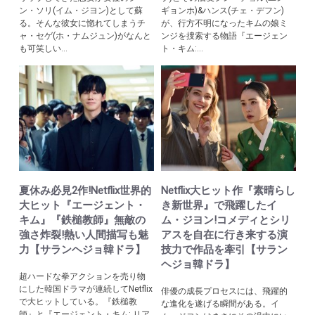
ン・ソリ(イム・ジヨン)として蘇
ギョンホ)&ハンス(チェ・デフン)
る。そんな彼女に惚れてしまうチ
が、行方不明になったキムの娘ミ
ャ・セゲ(ホ・ナムジュン)がなんと
ンジを捜索する物語『エージェン
も可笑しい...
ト・キム:...
夏休み必見2作!Netflix世界的
Netflix大ヒット作『素晴らし
大ヒット『エージェント・
き新世界』で飛躍したイ
キム』『鉄槌教師』無敵の
ム・ジヨン!コメディとシリ
強さ炸裂!熱い人間描写も魅
アスを自在に行き来する演
力【サランヘジョ韓ドラ】
技力で作品を牽引【サラン
ヘジョ韓ドラ】
超ハードな拳アクションを売り物
にした韓国ドラマが連続してNetflix
俳優の成長プロセスには、飛躍的
で大ヒットしている。『鉄槌教
な進化を遂げる瞬間がある。イ
師』と『エージェント・キム: リア