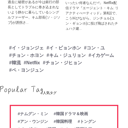
過去に秘密があるが今は銀行の部
いったい何者なんだ~!」 Netflix配
長としてトラブルに巻き込まれな
信ドラマ『エージェント・キム: リ
いよう静かに暮らしているシング
アクティべーティッド』第8話で、
ルファーザー、キム部長(ソ・ジソ
こう叫びながら、ジンチョル(ユ
ブ)が誘拐さ...
ン・ギョンホ)に投げ飛ばされたチ
ュハク建...
#イ・ジョンジェ
#イ・ビョンホン
#コン・ユ
#チョン・ホヨン
#キム・ジュリョン
#イカゲーム
#韓流
#Netflix
#チョン・ジヒョン
#ペ・ヨンジュン
人気タグ
#ナムグン・ミン
#韓国ドラマ＆映画
#アン・ウンジン
#韓国料理
#トングン