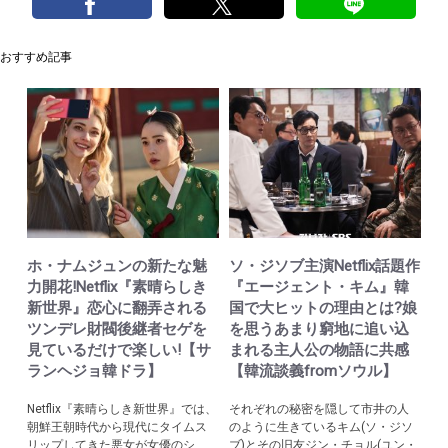
おすすめ記事
ホ・ナムジュンの新たな魅
ソ・ジソブ主演Netflix話題作
力開花!Netflix『素晴らしき
『エージェント・キム』韓
新世界』恋心に翻弄される
国で大ヒットの理由とは?娘
ツンデレ財閥後継者セゲを
を思うあまり窮地に追い込
見ているだけで楽しい!【サ
まれる主人公の物語に共感
ランヘジョ韓ドラ】
【韓流談義fromソウル】
Netflix『素晴らしき新世界』では、
それぞれの秘密を隠して市井の人
朝鮮王朝時代から現代にタイムス
のように生きているキム(ソ・ジソ
リップしてきた悪女が女優のシ
ブ)とその旧友ジン・チョル(ユン・