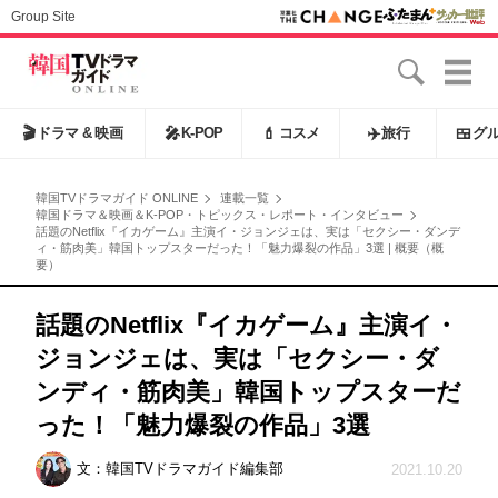
Group Site
🎬
ドラマ & 映画
🎤
K-POP
💄
コスメ
✈️
旅行
🍱
グ
韓国TVドラマガイド ONLINE
連載一覧
韓国ドラマ＆映画＆K-POP・トピックス・レポート・インタビュー
話題のNetflix『イカゲーム』主演イ・ジョンジェは、実は「セクシー・ダンデ
ィ・筋肉美」韓国トップスターだった！「魅力爆裂の作品」3選 | 概要（概
要）
話題のNetflix『イカゲーム』主演イ・
ジョンジェは、実は「セクシー・ダ
ンディ・筋肉美」韓国トップスターだ
った！「魅力爆裂の作品」3選
文：
韓国TVドラマガイド編集部
2021.10.20