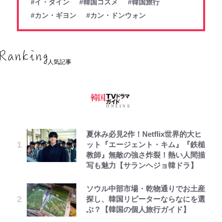
#イ・ダイン
#韓国コスメ
#韓国旅行
#カン・ギヨン
#カン・ドンウォン
人気記事
夏休み必見2作！Netflix世界的大ヒ
ット『エージェント・キム』『鉄槌
教師』無敵の強さ炸裂！熱い人間描
写も魅力【サランヘジョ韓ドラ】
ソウル中部市場・乾物通りでお土産
探し、韓国リピーターならなにを選
ぶ？【韓国の個人旅行ガイド】