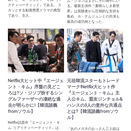
ム・ジヨンはまさにその渦中にい
クティべーティッド』である。 ス
る。最新主演作『素晴らしき新世
カッとする勧善懲悪ドラマの典型
界』は視聴者から圧倒的な支持を
であり、主人...
集め、ホ・ナムジュンとの共演も
最高の成功例となった...
Netflix大ヒット中『エージェ
元祖韓流スターもトレード
ント・キム』序盤の見どこ
マーク!Netflix大ヒット作
ろは?ソ・ジソブ扮するシン
『エージェント・キム』主
グルファーザーの凄絶な過
人公キム、盟友ジンチョル&
去が明らかに!【韓流談義
ハンスの3人の意外な共通点
fromソウル】
とは?【韓流談義fromソウ
ル】
Netflix話題作『エージェント・キ
ム: リアリティペーティッド』は、
「あのメガネのおっさん三人組は