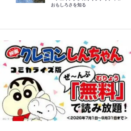
おもしろさを知る
化ける！Jリーグに必要な外国人選
手は【Jリーグ開幕｢初めての秋春
制｣の大激論】(4)