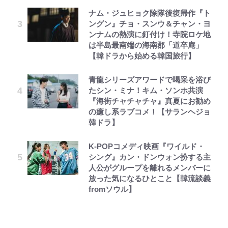
ナム・ジュヒョク除隊後復帰作『ト
ングン』チョ・スンウ＆チャン・ヨ
ンナムの熱演に釘付け！寺院ロケ地
は半島最南端の海南郡「道卒庵」
【韓ドラから始める韓国旅行】
青龍シリーズアワードで喝采を浴び
たシン・ミナ！キム・ソンホ共演
『海街チャチャチャ』真夏にお勧め
の癒し系ラブコメ！【サランヘジョ
韓ドラ】
K-POPコメディ映画『ワイルド・
シング』カン・ドンウォン扮する主
人公がグループを離れるメンバーに
放った気になるひとこと【韓流談義
fromソウル】