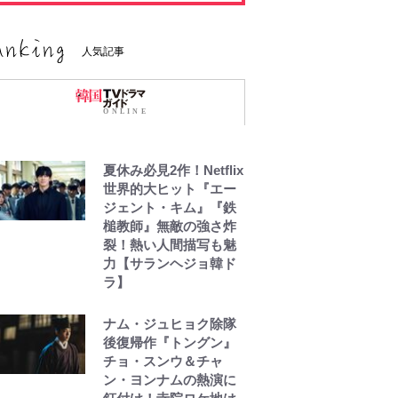
人気記事
夏休み必見2作！Netflix
世界的大ヒット『エー
ジェント・キム』『鉄
槌教師』無敵の強さ炸
裂！熱い人間描写も魅
力【サランヘジョ韓ド
ラ】
ナム・ジュヒョク除隊
後復帰作『トングン』
チョ・スンウ＆チャ
ン・ヨンナムの熱演に