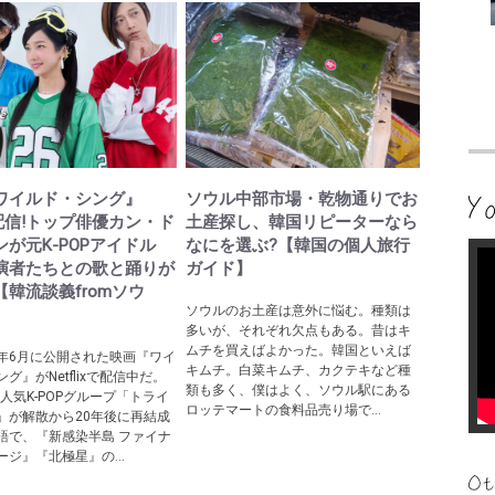
ワイルド・シング』
ソウル中部市場・乾物通りでお
lix配信!トップ俳優カン・ド
土産探し、韓国リピーターなら
が元K-POPアイドル
なにを選ぶ?【韓国の個人旅行
演者たちとの歌と踊りが
ガイド】
【韓流談義fromソウ
ソウルのお土産は意外に悩む。種類は
多いが、それぞれ欠点もある。昔はキ
ムチを買えばよかった。韓国といえば
年6月に公開された映画『ワイ
キムチ。白菜キムチ、カクテキなど種
グ』がNetflixで配信中だ。
類も多く、僕はよく、ソウル駅にある
の人気K-POPグループ「トライ
ロッテマートの食料品売り場で...
」が解散から20年後に再結成
語で、『新感染半島 ファイナ
ジ』『北極星』の...