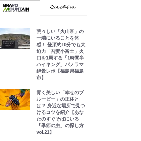
炎上も収める“神対
応”に新婚の板倉、久
保、長友夫妻も続々エ
ール！
荒々しい「火山帯」の
｢めーっちゃオシャじゃ
一端にいることを体
ん｣中田英寿やトッティ
感！ 登頂約10分でも大
も愛した名門ローマ、
迫力「吾妻小富士」火
新アウェイユニが大評
口を1周する「1時間半
判！｢カッコいい｣｢好き
ハイキング」パノラマ
なデザイン｣｢今年は
絶景レポ【福島県福島
2nd買おうかな｣
市】
浦和と千葉の首をかし
青く美しい「幸せのブ
げる主力放出、柏リカ
ルービー」の正体と
ルドの下で新加入2人が
は？ 身近な場所で見つ
化ける！Jリーグに必要
けるコツを紹介【あな
な外国人選手は【Jリー
たのすぐそばにいる
グ開幕｢初めての秋春
「季節の虫」の探し方
制｣の大激論】(4)
vol.21】