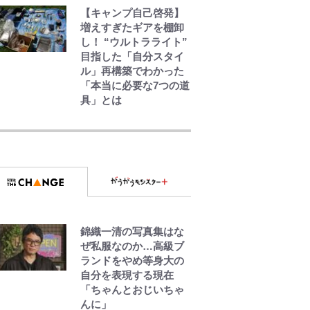
【キャンプ自己啓発】
増えすぎたギアを棚卸
し！ “ウルトラライト”
目指した「自分スタイ
ル」再構築でわかった
「本当に必要な7つの道
具」とは
空の轍と大地の雲と 第
1回
第3回 出版までの道の
り・その2
錦織一清の写真集はな
レビュー『仮面家族』
ぜ私服なのか…高級ブ
悠木シュン・著
ランドをやめ等身大の
自分を表現する現在
「ちゃんとおじいちゃ
んに」