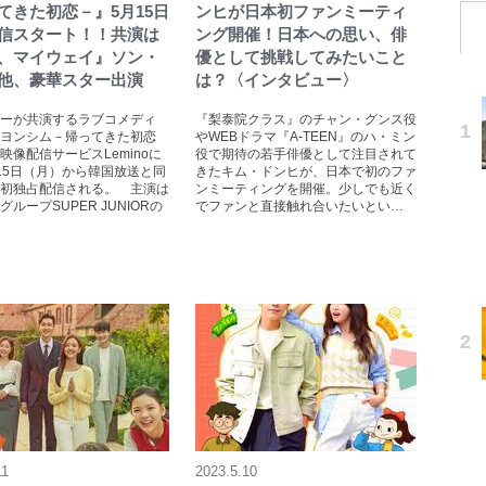
てきた初恋－』5月15日
ンヒが日本初ファンミーティ
信スタート！！共演は
ング開催！日本への思い、俳
、マイウェイ』ソン・
優として挑戦してみたいこと
他、豪華スター出演
は？〈インタビュー〉
ーが共演するラブコメディ
『梨泰院クラス』のチャン・グンス役
ヨンシム－帰ってきた初恋
やWEBドラマ『A-TEEN』のハ・ミン
映像配信サービスLeminoに
役で期待の若手俳優として注目されて
15日（月）から韓国放送と同
きたキム・ドンヒが、日本で初のファ
初独占配信される。 主演は
ンミーティングを開催。少しでも近く
ループSUPER JUNIORの
でファンと直接触れ合いたいとい…
11
2023.5.10