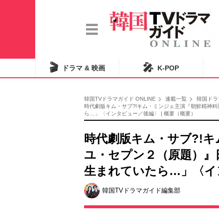
🎬
🎤
ドラマ & 映画
K-POP
韓国TVドラマガイド ONLINE
連載一覧
韓国ドラ
時代劇版キム・サブ?!キム・ミンジェ主演『朝鮮精神
ら…」〈インタビュー／後編〉 | 概要（概要）
時代劇版キム・サブ?!
ユ・セプン２（原題）』
生まれていたら…」〈イ
韓国TVドラマガイド編集部