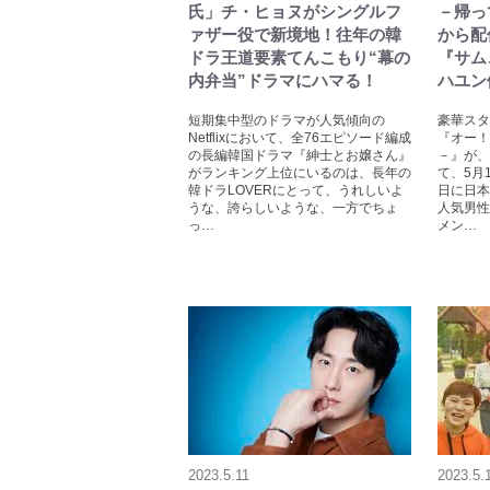
氏」チ・ヒョヌがシングルフ
－帰っ
ァザー役で新境地！往年の韓
から配
ドラ王道要素てんこもり“幕の
『サム
内弁当”ドラマにハマる！
ハユン
短期集中型のドラマが人気傾向の
豪華スタ
Netflixにおいて、全76エピソード編成
『オー！
の長編韓国ドラマ『紳士とお嬢さん』
－』が、
がランキング上位にいるのは、長年の
て、5月
韓ドラLOVERにとって、うれしいよ
日に日本
うな、誇らしいような、一方でちょ
人気男性グ
っ…
メン…
2023.5.11
2023.5.