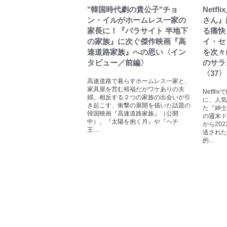
"韓国時代劇の貴公子"チョ
Netf
ン・イルがホームレス一家の
さん』
家長に！『パラサイト 半地下
る痛快
の家族』に次ぐ傑作映画『高
イ・セ
速道路家族』への思い〈イン
を次々
タビュー／前編〉
のサラ
〈37
高速道路で暮らすホームレス一家と、
家具屋を営む裕福だがワケありの夫
Netfl
婦。相反する２つの家族の出会いが引
に、人気
き起こす、衝撃の展開を描いた話題の
た『紳士
韓国映画『高速道路家族』（公開
の週末ド
中）。『太陽を抱く月』や『ヘチ
から20
王…
送された
的…