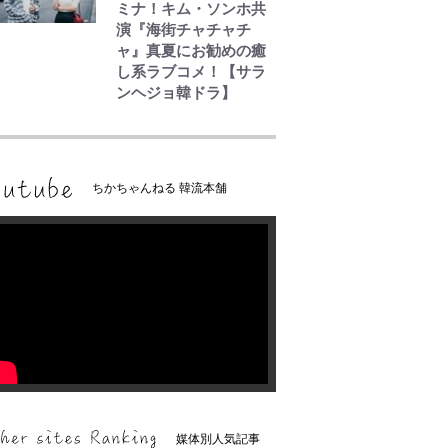
ミナ！キム・ソンホ共
演『海街チャチャチ
ャ』真夏にお勧めの癒
し系ラブコメ！【サラ
ンヘジョ韓ドラ】
ちかちゃんねる 韓流本舗
媒体別人気記事