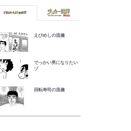
えびめしの流儀
でっかい男になりたい
ゾ
回転寿司の流儀
｢守り方かっこよすぎ｣
上田綺世が妻の“ワンオ
ペ騒動”に家族写真でア
ンサー！ボールも嫁の