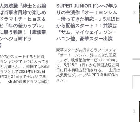
lix人気沸騰『紳士とお嬢
SUPER JUNIORドンへ7年ぶ
は当事者目線で楽しめ
りの主演作『オー！ヨンシム
ドラマ！チ・ヒョヌ＆
－帰ってきた初恋－』5月15日
ヒ「年の差カップル」
から配信スタート！！共演は
に襲う難題！【康熙奉
『サム、マイウェイ』ソン・
ンヘジョ韓ドラ
ハユン他、豪華スター出演
〉】
豪華スターが共演するラブコメディ
『オー！ヨンシム－帰ってきた初恋
ixで配信がスタートすると同時
－』が、映像配信サービスLeminoに
ランキングで上位に入ってき
て、5月15日（月）から韓国放送と同
とお嬢さん』。韓国ではKBS
日に日本初独占配信される。 主演は
ラマとして2021年9月25日
人気男性グループSUPER JUNIORの
22年3月27日まで全52話で放
メン…
。 KBSの週末ドラマは固定