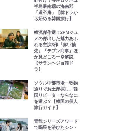
釘付け！寺院ロケ地は
半島最南端の海南郡
「道卒庵」【韓ドラか
ら始める韓国旅行】
韓流傑作選！2PMジュ
ノの傑出した魅力あふ
れる主演3作『赤い袖
先』『テプン商事』ほ
か見どころ一挙解説
【サランヘジョ韓ド
ラ】
ソウル中部市場・乾物
通りでお土産探し、韓
国リピーターならなに
を選ぶ？【韓国の個人
旅行ガイド】
青龍シリーズアワード
で喝采を浴びたシン・