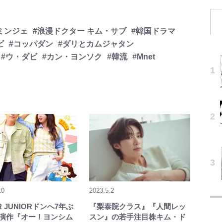
ミンジェ
#浪漫ドクター キム・サブ
#韓国ドラマ
ビ
#コッパダン
#ダリとカムジャタン
#ウ・ダビ
#カン・ヨンソク
#韓流
#Mnet
10
2023.5.2
R JUNIORドンへ7年ぶ
『梨泰院クラス』『人間レッ
演作『オー！ヨンシム
スン』の若手注目株キム・ド