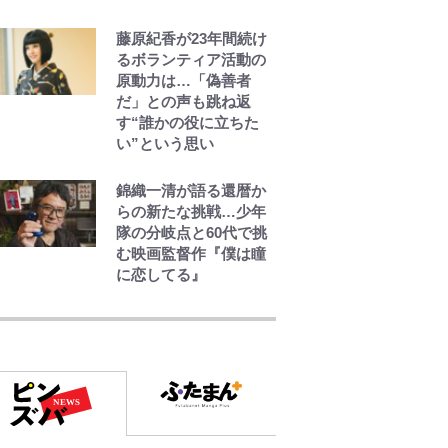
藤原紀香が23年間続け
るボランティア活動の
原動力は…「偽善者
だ」との声も跳ね返
す“誰かの役に立ちた
い”という思い
錦織一清が語る還暦か
らの新たな挑戦…少年
隊の分岐点と60代で挑
む映画監督作『僕は瞳
に恋してる』
公式-冒険家になろう! ~
スキルボードでダンジ
ョン攻略~ 第65話(1)
公式-ヒロインが来る前
に妊娠しました~詰んだ
はずの悪役令嬢です