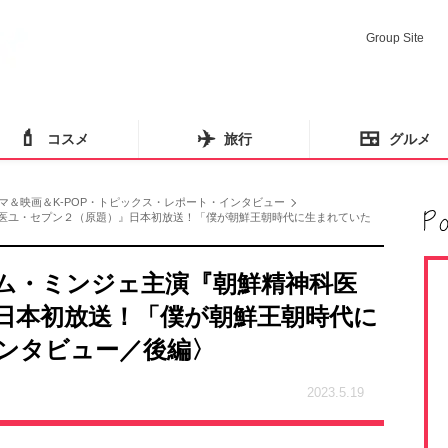
Group Site
💄
✈️
🍱
コスメ
旅行
グルメ
マ＆映画＆K-POP・トピックス・レポート・インタビュー
科医ユ・セプン２（原題）』日本初放送！「僕が朝鮮王朝時代に生まれていた
キム・ミンジェ主演『朝鮮精神科医
日本初放送！「僕が朝鮮王朝時代に
ンタビュー／後編〉
2023.5.19