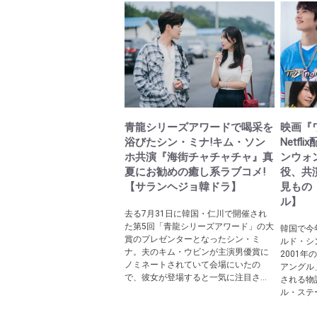
青龍シリーズアワードで喝采を
映画『
浴びたシン・ミナ!キム・ソン
Netf
ホ共演『海街チャチャチャ』真
ンウォン
夏にお勧めの癒し系ラブコメ!
役、共
【サランヘジョ韓ドラ】
見もの
ル】
去る7月31日に韓国・仁川で開催され
た第5回「青龍シリーズアワード」の大
韓国で今
賞のプレゼンターとなったシン・ミ
ルド・シン
ナ。夫のキム・ウビンが主演男優賞に
2001年
ノミネートされていて会場にいたの
アングル
で、彼女が登場すると一気に注目さ...
される物
ル・ステー