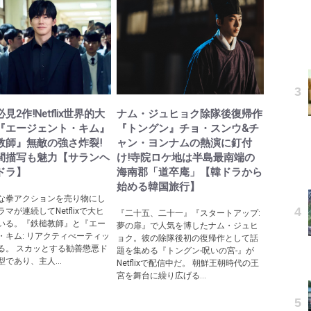
見2作!Netflix世界的大
ナム・ジュヒョク除隊後復帰作
『エージェント・キム』
『トングン』チョ・スンウ&チ
教師』無敵の強さ炸裂!
ャン・ヨンナムの熱演に釘付
間描写も魅力【サランヘ
け!寺院ロケ地は半島最南端の
ドラ】
海南郡「道卒庵」【韓ドラから
始める韓国旅行】
な拳アクションを売り物にし
マが連続してNetflixで大ヒ
『二十五、二十一』『スタートアップ:
いる。『鉄槌教師』と『エー
夢の扉』で人気を博したナム・ジュヒ
・キム: リアクティべーティッ
ョク。彼の除隊後初の復帰作として話
る。 スカッとする勧善懲悪ド
題を集める『トングン-呪いの宮-』が
であり、主人...
Netflixで配信中だ。 朝鮮王朝時代の王
宮を舞台に繰り広げる...