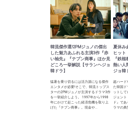
韓流傑作選!2PMジュノの傑出
夏休み必
した魅力あふれる主演3作『赤
ヒット
い袖先』『テプン商事』ほか見
『鉄槌
どころ一挙解説【サランヘジョ
熱い人
韓ドラ】
ジョ韓
猛暑を乗り切るには活力源になる傑作
超ハード
エンタメが必要!そこで、韓流トップス
た韓国ドラ
ターの2PMジュノが主演するドラマ3作
ットして
を一挙紹介しよう。 1997年から1998
ジェント
年にかけて起こった経済危機を取り上
ド』であ
げた『テプン商事』。現金や...
ラマの典型