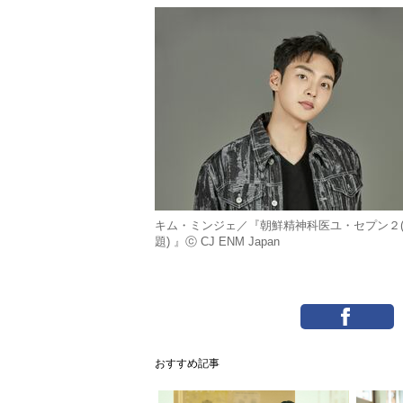
キム・ミンジェ／『朝鮮精神科医ユ・セプン２
題) 』ⓒ CJ ENM Japan
おすすめ記事