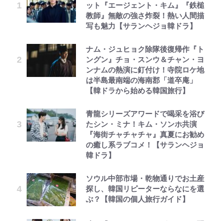
ット『エージェント・キム』『鉄槌
教師』無敵の強さ炸裂！熱い人間描
写も魅力【サランヘジョ韓ドラ】
ナム・ジュヒョク除隊後復帰作『ト
ングン』チョ・スンウ＆チャン・ヨ
ンナムの熱演に釘付け！寺院ロケ地
は半島最南端の海南郡「道卒庵」
【韓ドラから始める韓国旅行】
青龍シリーズアワードで喝采を浴び
たシン・ミナ！キム・ソンホ共演
『海街チャチャチャ』真夏にお勧め
の癒し系ラブコメ！【サランヘジョ
韓ドラ】
ソウル中部市場・乾物通りでお土産
探し、韓国リピーターならなにを選
ぶ？【韓国の個人旅行ガイド】