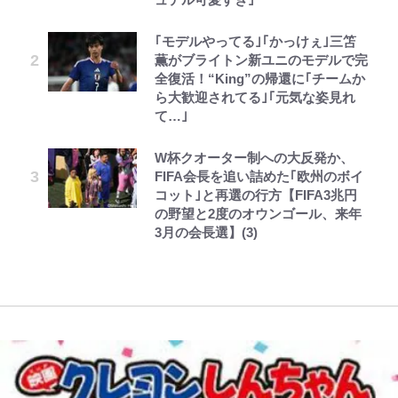
公式-異世界召喚は二度目です 第1
第3回 出版までの道のり・その2
とうちゃんが出世するゾ
南や和也だけじゃない！『タッチ』
誹謗中傷も「『そうせざるを得ない
趣里「ショック」初めて語った“重
話
｢モデルやってる｣｢かっけぇ｣三笘
上杉達也の才能を「いち早く見出し
事情』がある」…山尾志桜里が
い意味” 三山凌輝「無反省メー
アユは「怒らせて掛ける」魚だっ
薫がブライトン新ユニのモデルで完
た人物たち」
SNSのバッシングにも向き合う理
ル」文春第2弾で“一家の限界”報道
た！ ルアーを追わせて釣りあげる
全復活！“King”の帰還に｢チームか
由と独自メンタル術
も
「アユイング」のオリジナリティ＆
公式-ヒロインが来る前に妊娠しま
レビュー『仮面家族』悠木シュン・
ボンジュールでポンジュースだゾ
ら大歓迎されてる｣｢元気な姿見れ
おもしろさを知る
「BOSS×ポケモン30周年」第2弾
した~詰んだはずの悪役令嬢です
著
て…｣
武田久美子が語る23年ぶり写真集
【川口春奈と結婚】板倉滉は「めっ
コラボ実施！ 新商品「歴戦の微
が、どうやら違うようです~ 第2話
の裏側…57歳の妥協なき美ボディ
ちゃモテる」 年収7億円・お洒落・
【自転車】「若いときは登れたんだ
糖」や図鑑缶登場にファン歓喜「見
(1)
W杯クオーター制への大反発か、
と「貝殻水着」を超える伝説の衣装
包容力…超愛される日本代表
けど……」 グラベルバイクで暑さ
つけたら即購入！」
FIFA会長を追い詰めた｢欧州のボイ
に迫る
に負けそうなヒルクライム、砂利道
コット｣と再選の行方【FIFA3兆円
を疾走して少年時代を振り返る50
の野望と2度のオウンゴール、来年
代の夏 長野県｜2026年
3月の会長選】(3)