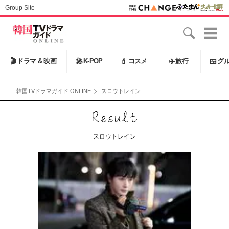
Group Site
🎬
ドラマ & 映画
🎤
K-POP
💄
コスメ
✈️
旅行
🍱
グ
韓国TVドラマガイド ONLINE
スロウトレイン
スロウトレイン