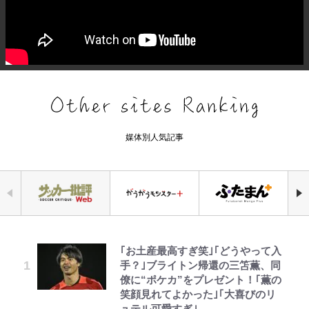
媒体別人気記事
｢お土産最高すぎ笑｣｢どうやって入
公式-ヒロインが来る前に妊娠しま
『ONE PIECE』今後の展開に絡ん
空の轍と大地の雲と 第1回
元衆院議員・山尾志桜里が語る誹謗
「危ない」「やめて」第1子妊娠中
やってはいけない！「キャンプツー
浅草は日本の心だゾ
手？｣ブライトン帰還の三笘薫、同
した~詰んだはずの悪役令嬢です
できそうな「意味深な表紙連載」
中傷動画…「計り知れない」切り抜
の田中みな実、ゴリゴリヒール着用
リング」での「NGパッキング」7
僚に“ポケカ”をプレゼント！｢薫の
が、どうやら違うようです~ 第1話
「神」エネルの月での展開に、元王
き落選運動の影響と今語る「保育園
に心配の声…ザックリ衣装にも意見
選！ 安全＆快適につながる「荷物
笑顔見れてよかった｣｢大喜びのリ
下七武海の謎めいた過去も…
落ちた日本死ね」
続々
の順序や位置」積載のコツとは？
ュテル可愛すぎ｣
「実体験レポ」