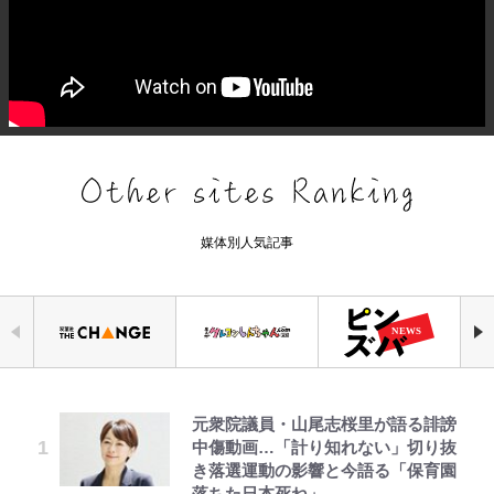
媒体別人気記事
元衆院議員・山尾志桜里が語る誹謗
浅草は日本の心だゾ
「危ない」「やめて」第1子妊娠中
公式-ヒロインが来る前に妊娠しま
空の轍と大地の雲と 第1回
『ONE PIECE』今後の展開に絡ん
｢お土産最高すぎ笑｣｢どうやって入
やってはいけない！「キャンプツー
中傷動画…「計り知れない」切り抜
の田中みな実、ゴリゴリヒール着用
した~詰んだはずの悪役令嬢です
できそうな「意味深な表紙連載」
手？｣ブライトン帰還の三笘薫、同
リング」での「NGパッキング」7
き落選運動の影響と今語る「保育園
に心配の声…ザックリ衣装にも意見
が、どうやら違うようです~ 第1話
「神」エネルの月での展開に、元王
僚に“ポケカ”をプレゼント！｢薫の
選！ 安全＆快適につながる「荷物
落ちた日本死ね」
続々
下七武海の謎めいた過去も…
笑顔見れてよかった｣｢大喜びのリ
の順序や位置」積載のコツとは？