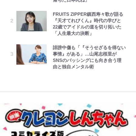
ュテル可愛すぎ｣
「実体験レポ」
とうちゃんが出世するゾ
公式-雑用付与術師が自分の最強に
第3回 出版までの道のり・その2
FRUITS ZIPPER鎮西寿々歌が語る
趣里「ショック」初めて語った“重
「BOSS×ポケモン30周年」第2弾
気付くまで 第56話(1)
『天才てれびくん』時代の学びと
い意味” 三山凌輝「無反省メー
コラボ実施！ 新商品「歴戦の微
｢モデルやってる｣｢かっけぇ｣三笘
アユは「怒らせて掛ける」魚だっ
22歳でアイドルの道を切り拓いた
ル」文春第2弾で“一家の限界”報道
糖」や図鑑缶登場にファン歓喜「見
薫がブライトン新ユニのモデルで完
た！ ルアーを追わせて釣りあげる
「人生最大の決断」
も
つけたら即購入！」
全復活！“King”の帰還に｢チームか
「アユイング」のオリジナリティ＆
ボンジュールでポンジュースだゾ
公式-転生したら平民でした。~生活
レビュー『仮面家族』悠木シュン・
ら大歓迎されてる｣｢元気な姿見れ
おもしろさを知る
水準に耐えられないので貴族を目指
著
て…｣
誹謗中傷も「『そうせざるを得ない
【川口春奈と結婚】板倉滉は「めっ
南や和也だけじゃない！『タッチ』
します~ 第37話(2)
事情』がある」…山尾志桜里が
ちゃモテる」 年収7億円・お洒落・
上杉達也の才能を「いち早く見出し
【自転車】「若いときは登れたんだ
SNSのバッシングにも向き合う理
包容力…超愛される日本代表
た人物たち」
W杯クオーター制への大反発か、
けど……」 グラベルバイクで暑さ
由と独自メンタル術
FIFA会長を追い詰めた｢欧州のボイ
に負けそうなヒルクライム、砂利道
コット｣と再選の行方【FIFA3兆円
を疾走して少年時代を振り返る50
の野望と2度のオウンゴール、来年
代の夏 長野県｜2026年
3月の会長選】(3)