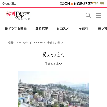
Group Site
🎬
ドラマ & 映画
🎤
K-POP
💄
コスメ
✈️
旅行
🍱
グ
韓国TVドラマガイド ONLINE
子猫をお願い
子猫をお願い