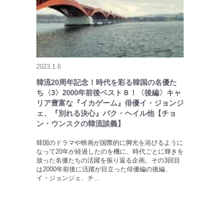
2023.1.6
韓流20周年記念！時代を彩る韓国の名優た
ち〈3〉2000年前後ベスト８！〈後編〉キャ
リア豊富な『イカゲーム』俳優イ・ジョンジ
ェ、『別れる決心』パク・ヘイル他【チョ
ン・ウンスクの韓流談義】
韓国のドラマや映画が国際的に脚光を浴びるように
なって20年が経過したのを機に、時代ごとに輝きを
放った名優たちの活躍を振り返る企画。その3回目
は2000年前後に活躍が目立った俳優編の後編、
イ・ジョンジェ、チ…