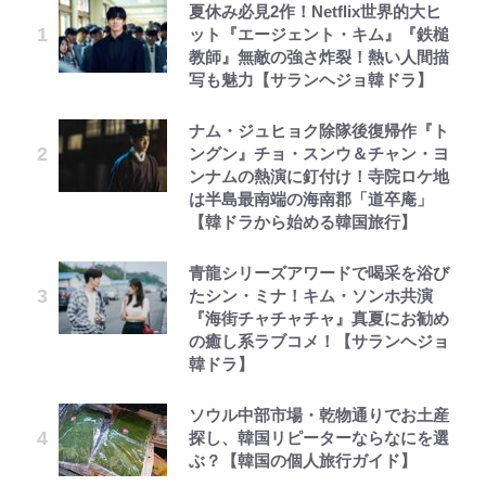
夏休み必見2作！Netflix世界的大ヒ
ット『エージェント・キム』『鉄槌
教師』無敵の強さ炸裂！熱い人間描
写も魅力【サランヘジョ韓ドラ】
ナム・ジュヒョク除隊後復帰作『ト
ングン』チョ・スンウ＆チャン・ヨ
ンナムの熱演に釘付け！寺院ロケ地
は半島最南端の海南郡「道卒庵」
【韓ドラから始める韓国旅行】
青龍シリーズアワードで喝采を浴び
たシン・ミナ！キム・ソンホ共演
『海街チャチャチャ』真夏にお勧め
の癒し系ラブコメ！【サランヘジョ
韓ドラ】
ソウル中部市場・乾物通りでお土産
探し、韓国リピーターならなにを選
ぶ？【韓国の個人旅行ガイド】