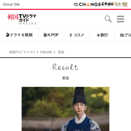
Group Site
🎬
ドラマ & 映画
🎤
K-POP
💄
コスメ
✈️
旅行
🍱
グ
韓国TVドラマガイド ONLINE
英祖
英祖