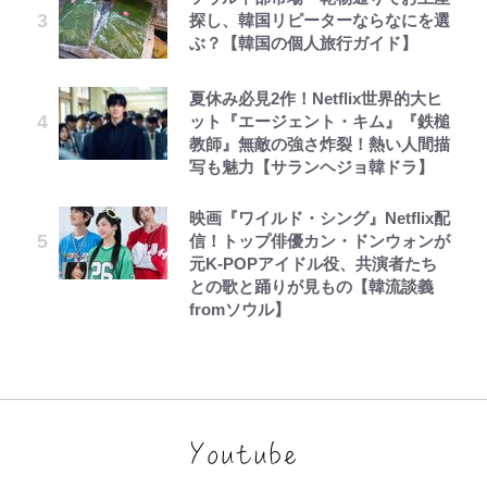
探し、韓国リピーターならなにを選
ぶ？【韓国の個人旅行ガイド】
夏休み必見2作！Netflix世界的大ヒ
ット『エージェント・キム』『鉄槌
教師』無敵の強さ炸裂！熱い人間描
写も魅力【サランヘジョ韓ドラ】
映画『ワイルド・シング』Netflix配
信！トップ俳優カン・ドンウォンが
元K-POPアイドル役、共演者たち
との歌と踊りが見もの【韓流談義
fromソウル】