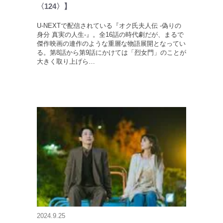
〈124〉】
U-NEXTで配信されている『オク氏夫人伝 -偽りの
身分 真実の人生-』。全16話の時代劇だが、まるで
傑作映画の連作のような重層な物語展開となってい
る。第8話から第9話にかけては「烈女門」のことが
大きく取り上げら…
2024.9.25