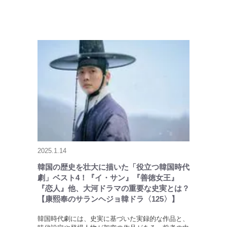
2025.1.14
韓国の歴史を壮大に描いた「役立つ韓国時代
劇」ベスト4！『イ・サン』『善徳女王』
『恋人』他、大河ドラマの重要な史実とは？
【康熙奉のサランヘジョ韓ドラ〈125〉】
韓国時代劇には、史実に基づいた実録的な作品と、