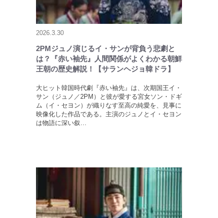
2026.3.30
2PMジュノ演じるイ・サンが背負う悲劇と
は？『赤い袖先』人間関係がよくわかる朝鮮
王朝の歴史解説！【サランヘジョ韓ドラ】
大ヒット韓国時代劇『赤い袖先』は、次期国王イ・
サン（ジュノ／2PM）と彼が愛する宮女ソン・ドギ
ム（イ・セヨン）が織りなす至高の純愛を、見事に
映像化した作品である。主演のジュノとイ・セヨン
は物語に深い叙…