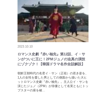
2023.10.10
ロマンス史劇『赤い袖先』第12話、イ・サ
ンがついに王に！2PMジュノの迫真の演技
にゾクゾク！【韓国ドラマ名作全話解説】
朝鮮王朝時代の名君イ・サン（正祖）の若き姿を、
1人の女性を愛した男としての側面から描いた大ヒ
ットロマンス史劇『赤い袖先』。主人公イ・サンを
演じたジュノ（2PM）が俳優として名実ともにトッ
プスターの座を確…