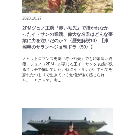
2023.10.27
2PMジュノ主演『赤い袖先』で描かれなか
ったイ・サンの業績、偉大な名君はどんな事
業に力を注いだのか？〈歴史解説10〉【康
熙奉のサランヘジョ韓ドラ〈59〉】
大ヒットロマンス史劇『赤い袖先』でも印象深い終
盤、ジュノ（2PM）が演じる王イ・サンを哀感が残
るタッチで描いていた。特にイ・サンが、すべてを
忘れたつもりで生きていく覚悟が強く感じられ
た。 ところで、実…