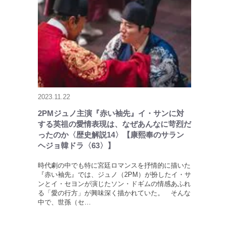
2023.11.22
2PMジュノ主演『赤い袖先』イ・サンに対
する英祖の愛情表現は、なぜあんなに苛烈だ
ったのか〈歴史解説14〉【康熙奉のサラン
ヘジョ韓ドラ〈63〉】
時代劇の中でも特に宮廷ロマンスを抒情的に描いた
『赤い袖先』では、ジュノ（2PM）が扮したイ・サ
ンとイ・セヨンが演じたソン・ドギムの情感あふれ
る「愛の行方」が興味深く描かれていた。 そんな
中で、世孫（セ…