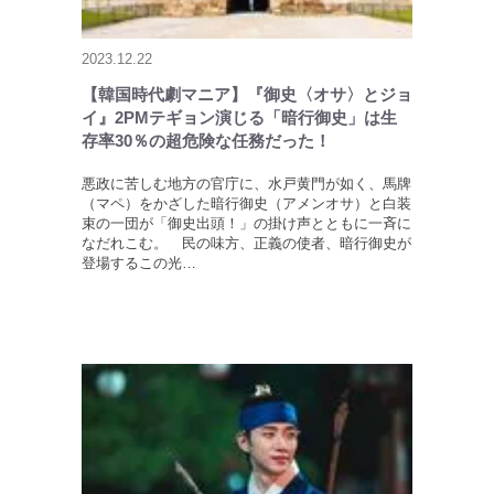
2023.12.22
【韓国時代劇マニア】『御史〈オサ〉とジョ
イ』2PMテギョン演じる「暗行御史」は生
存率30％の超危険な任務だった！
悪政に苦しむ地方の官庁に、水戸黄門が如く、馬牌
（マペ）をかざした暗行御史（アメンオサ）と白装
束の一団が「御史出頭！」の掛け声とともに一斉に
なだれこむ。 民の味方、正義の使者、暗行御史が
登場するこの光…