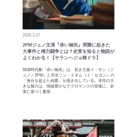
2026.3.27
2PMジュノ主演『赤い袖先』実際に起きた
大事件と権力闘争とは？史実を知ると物語が
よくわかる！【サランヘジョ韓ドラ】
韓国時代劇『赤い袖先』は、若き王族イ・サン（ジ
ュノ／2PM）と宮女ソン・ドギム（イ・セヨン）の
「身分を超えた純愛」を描き出している。本作の大
きな魅力は、情緒豊かなラブロマンスの背後に、史
実に基づく重厚…