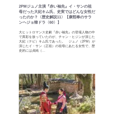
2PMジュノ主演『赤い袖先』イ・サンの祖
母だった大妃キム氏、史実ではどんな女性だ
ったのか？〈歴史解説11〉【康熙奉のサラ
ンヘジョ韓ドラ〈60〉】
大ヒットロマンス史劇『赤い袖先』の登場人物の中
で異彩を放っていたのが、チャン・ヒジンが演じた
大妃（テビ）キム氏であった。 ジュノ（2PM）が
演じたイ・サン（正祖）の祖母にあたる女性で、歴
史的には貞純（…