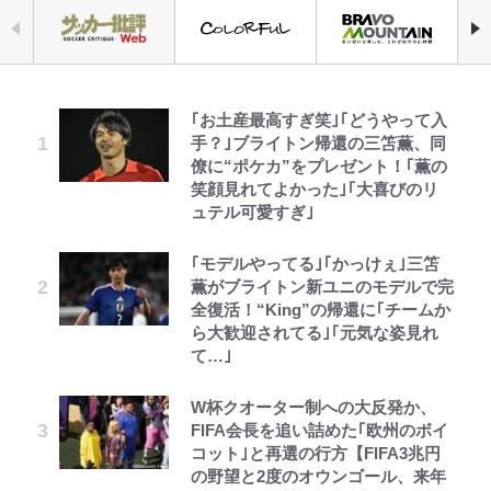
｢お土産最高すぎ笑｣｢どうやって入
空の轍と大地の雲と 第1回
アユは「怒らせて掛ける」魚だっ
『ちいかわ』ファンの記憶に残る
元衆院議員・山尾志桜里が語る誹謗
公式-ヒロインが来る前に妊娠しま
浅草は日本の心だゾ
「危ない」「やめて」第1子妊娠中
手？｣ブライトン帰還の三笘薫、同
た！ ルアーを追わせて釣りあげる
「恐怖キャラ」の戦慄シーン 小さ
中傷動画…「計り知れない」切り抜
した~詰んだはずの悪役令嬢です
の田中みな実、ゴリゴリヒール着用
僚に“ポケカ”をプレゼント！｢薫の
「アユイング」のオリジナリティ＆
くてかわいい世界なのに「見た目か
き落選運動の影響と今語る「保育園
が、どうやら違うようです~ 第1話
に心配の声…ザックリ衣装にも意見
笑顔見れてよかった｣｢大喜びのリ
おもしろさを知る
らしてヤバイ…」
落ちた日本死ね」
続々
ュテル可愛すぎ｣
第3回 出版までの道のり・その2
公式-雑用付与術師が自分の最強に
ボンジュールでポンジュースだゾ
やってはいけない！「キャンプツー
放送40周年『機動戦士ガンダム
FRUITS ZIPPER鎮西寿々歌が語る
【川口春奈と結婚】板倉滉は「めっ
気付くまで 第56話(1)
｢モデルやってる｣｢かっけぇ｣三笘
リング」での「NGパッキング」7
ZZ』いまだ語り継がれる「伝説の
『天才てれびくん』時代の学びと
ちゃモテる」 年収7億円・お洒落・
薫がブライトン新ユニのモデルで完
選！ 安全＆快適につながる「荷物
トンデモシーン」 「Zザク」に
22歳でアイドルの道を切り拓いた
包容力…超愛される日本代表
全復活！“King”の帰還に｢チームか
の順序や位置」積載のコツとは？
「謎の光」も…
「人生最大の決断」
レビュー『仮面家族』悠木シュン・
公式-転生したら平民でした。~生活
とうちゃんが出世するゾ
ら大歓迎されてる｣｢元気な姿見れ
「実体験レポ」
長瀬智也の“角刈りちっく短髪”変
著
水準に耐えられないので貴族を目指
て…｣
令和のNBAを先取りしていた!?
三代目魚武濱田成夫「すっごい勉強
貌姿に「超絶イケメン」大反響 意
します~ 第37話(2)
【自転車】「若いときは登れたんだ
『SLAM DUNK』が30年前に描い
ができない阿呆」が京都の名門美術
味深「スネ毛ハラスメント」にも注
W杯クオーター制への大反発か、
けど……」 グラベルバイクで暑さ
た「驚きの戦術」ストレッチ5に大
高校に受かった理由「落ちたと思っ
目
FIFA会長を追い詰めた｢欧州のボイ
に負けそうなヒルクライム、砂利道
型ポイントガードも…
てたので合格発表も行かなかったん
コット｣と再選の行方【FIFA3兆円
を疾走して少年時代を振り返る50
です」
の野望と2度のオウンゴール、来年
代の夏 長野県｜2026年