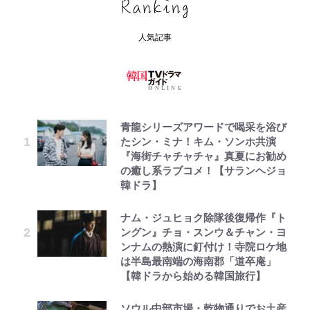
人気記事
青龍シリーズアワードで喝采を浴び
たシン・ミナ！キム・ソンホ共演
『海街チャチャチャ』真夏にお勧め
の癒し系ラブコメ！【サランヘジョ
韓ドラ】
ナム・ジュヒョク除隊後復帰作『ト
ングン』チョ・スンウ＆チャン・ヨ
ンナムの熱演に釘付け！寺院ロケ地
は半島最南端の海南郡「道卒庵」
【韓ドラから始める韓国旅行】
ソウル中部市場・乾物通りでお土産