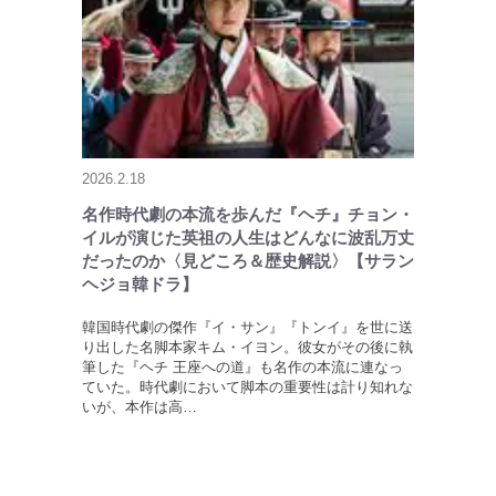
2026.2.18
名作時代劇の本流を歩んだ『ヘチ』チョン・
イルが演じた英祖の人生はどんなに波乱万丈
だったのか〈見どころ＆歴史解説〉【サラン
ヘジョ韓ドラ】
韓国時代劇の傑作『イ・サン』『トンイ』を世に送
り出した名脚本家キム・イヨン。彼女がその後に執
筆した『ヘチ 王座への道』も名作の本流に連なっ
ていた。時代劇において脚本の重要性は計り知れな
いが、本作は高…