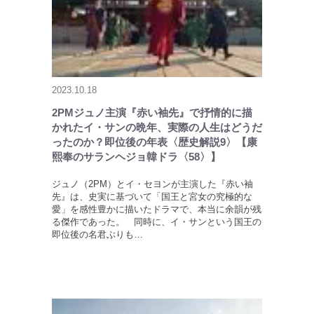
2023.10.18
2PMジュノ主演『赤い袖先』で抒情的に描
かれたイ・サンの晩年、実際の人生はどうだ
ったのか？即位後の年表〈歴史解説9〉【康
熙奉のサランヘジョ韓ドラ〈58〉】
ジュノ（2PM）とイ・セヨンが主演した『赤い袖
先』は、史実に基づいて「国王と宮女の究極的な
愛」を感性豊かに描いたドラマで、本当に余韻が残
る傑作であった。 同時に、イ・サンという国王の
即位後の名君ぶりも…