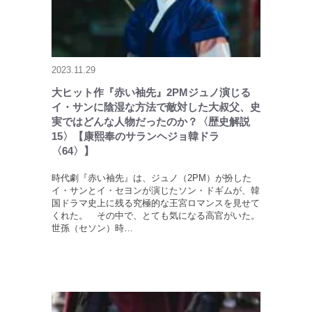
2023.11.29
大ヒット作『赤い袖先』2PMジュノ演じる
イ・サンに陰湿な方法で敵対した大叔父、史
実ではどんな人物だったのか？〈歴史解説
15〉【康熙奉のサランヘジョ韓ドラ
〈64〉】
時代劇『赤い袖先』は、ジュノ（2PM）が扮した
イ・サンとイ・セヨンが演じたソン・ドギムが、韓
国ドラマ史上に残る究極的な王宮ロマンスを見せて
くれた。 その中で、とても気になる高官がいた。
世孫（セソン）時…