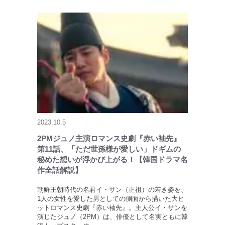
2023.10.5
2PMジュノ主演ロマンス史劇『赤い袖先』
第11話、「ただ世孫様が愛しい」ドギムの
秘めた想いが浮かび上がる！【韓国ドラマ名
作全話解説】
朝鮮王朝時代の名君イ・サン（正祖）の若き姿を、
1人の女性を愛した男としての側面から描いた大ヒ
ットロマンス史劇『赤い袖先』。主人公イ・サンを
演じたジュノ（2PM）は、俳優として名実ともに韓