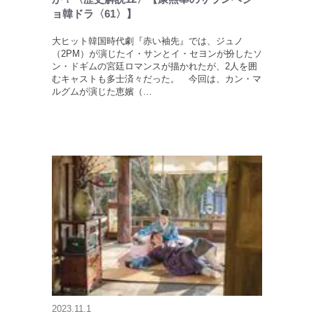
ョ韓ドラ〈61〉】
大ヒット韓国時代劇『赤い袖先』では、ジュノ
（2PM）が演じたイ・サンとイ・セヨンが扮したソ
ン・ドギムの宮廷ロマンスが描かれたが、2人を囲
むキャストも多士済々だった。 今回は、カン・マ
ルグムが演じた恵嬪（…
2023.11.1