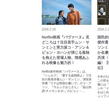
2026.2.26
2026.2.
Netflix映画『パヴァーヌ』見
国民的
どころは？注目若手ムン・サ
傑作選
ンミンと実力派コ・アソン＆
ソンミ
ピョン・ヨハンが演じる孤独
か名優
を抱えた登場人物、情感あふ
共演〈
れる映像も魅力的！
編〉【
伝】
Netflix新作映画『パヴァーヌ』は、
『シュルプ』『愛する盗賊様よ』で注
今年の1
目の新進俳優ムン・サンミン、演技派
この世を
俳優『ケナは韓国が嫌いで』のコ・ア
儀には『
ソン、『サムシクおじさん』『茲山魚
ンや『イ
譜-チャサンオボ-』のピョン・…
をはじめ
ュンフン