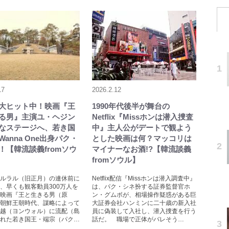
17
2026.2.12
大ヒット中！映画『王
1990年代後半が舞台の
る男』主演ユ・ヘジン
Netflix『Missホンは潜入捜査
なステージへ、若き国
中』主人公がデートで観よう
anna One出身パク・
とした映画は何？マッコリは
！【韓流談義fromソウ
マイナーなお酒!?【韓流談義
fromソウル】
ルラル（旧正月）の連休前に
Netflix配信『Missホンは潜入調査中』
、早くも観客動員300万人を
は、パク・シネ扮する証券監督官ホ
映画『王と生きる男（原
ン・グムボが、相場操作疑惑がある巨
朝鮮王朝時代、謀略によって
大証券会社ハンミンに二十歳の新入社
越（ヨンウォル）に流配（島
員に偽装して入社し、潜入捜査を行う
れた若き国王・端宗（パク…
話だ。 職場で正体がバレそう…