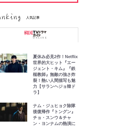
人気記事
夏休み必見2作！Netflix
世界的大ヒット『エー
ジェント・キム』『鉄
槌教師』無敵の強さ炸
裂！熱い人間描写も魅
力【サランヘジョ韓ド
ラ】
ナム・ジュヒョク除隊
後復帰作『トングン』
チョ・スンウ＆チャ
ン・ヨンナムの熱演に