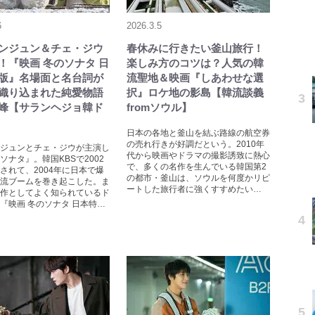
6
2026.3.5
ンジュン＆チェ・ジウ
春休みに行きたい釜山旅行！
！『映画 冬のソナタ 日
楽しみ方のコツは？人気の韓
版』名場面と名台詞が
流聖地＆映画『しあわせな選
織り込まれた純愛物語
択』ロケ地の影島【韓流談義
峰【サランヘジョ韓ド
fromソウル】
日本の各地と釜山を結ぶ路線の航空券
の売れ行きが好調だという。2010年
ジュンとチェ・ジウが主演し
代から映画やドラマの撮影誘致に熱心
ソナタ』。韓国KBSで2002
で、多くの名作を生んでいる韓国第2
されて、2004年に日本で爆
の都市・釜山は、ソウルを何度かリピ
流ブームを巻き起こした。ま
ートした旅行者に強くすすめたい…
作としてよく知られているド
『映画 冬のソナタ 日本特…