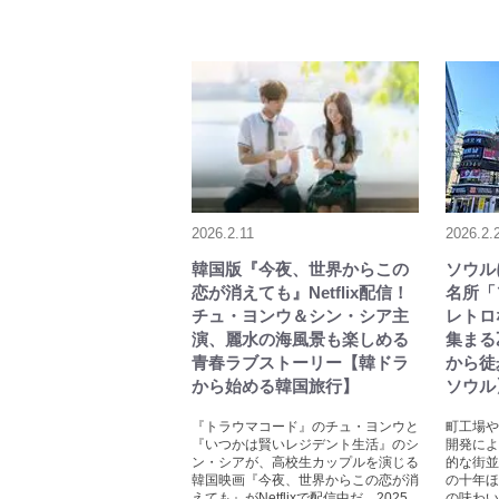
2026.2.11
2026.2.
韓国版『今夜、世界からこの
ソウル
恋が消えても』Netflix配信！
名所「
チュ・ヨンウ＆シン・シア主
レトロ
演、麗水の海風景も楽しめる
集まる
青春ラブストーリー【韓ドラ
から徒
から始める韓国旅行】
ソウル
『トラウマコード』のチュ・ヨンウと
町工場や
『いつかは賢いレジデント生活』のシ
開発によ
ン・シアが、高校生カップルを演じる
的な街並
韓国映画『今夜、世界からこの恋が消
の十年ほ
えても』がNetflixで配信中だ。2025
の味わい