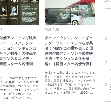
25
2026.2.25
俳優アン・ソンギ映画
チョン・ウソン、ソル・ギョ
！イ・ミスク、ソン・
ング、ソン・イェジンらが共
、チョン・ソギョンほ
演！74歳でこの世を去った国
たちと数多くの作品で
民的俳優アン・ソンギ傑作映
ロマンス＆コメディ
画選〈アクション＆社会派
韓流スター＆名優列
編〉【韓流スター名優列伝】
老成した人間の魅力をスクリーンで披
露してくれることが期待されていた、
月5日、74歳で惜しまれつつ
韓国の国民的俳優アン・ソンギが先月
去った俳優アン・ソンギの葬
（2026年1月）74歳で亡くなった。
ソウルの春』のチョン・ウソ
今でこそ日本人の目を韓国に向けさせ
カゲーム』のイ・ジョンジェ
るコンテンツは多彩だが、2000年…
、イ・ビョンホン、パク・チ
、ソル・ギョング、キム…