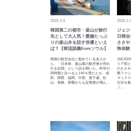
2026.3.4
2026.2.
韓国第二の都市・釜山が旅行
ジェジ
先として大人気！愛嬌たっぷ
日韓合
りの釜山弁を話す俳優といえ
ささや
ば？【韓流談義fromソウル】
怖体験
韓国の航空会社に勤めている友人か
JAEJ
ら、「日本発、釜山着の航空券が売れ
リア初と
行き好調」という話を聞いた。昨年の
のささや
同時期と比べると140％増だとか。成
際ファン
田、関西、福岡、中部、新千歳、松
マックス
山、長崎、那覇からも定期便が飛ん…
注目を集
ソ…