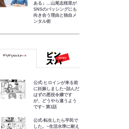
ある」…山尾志桜里が
SNSのバッシングにも
向き合う理由と独自メ
ンタル術
『ONE PIECE』今後の
展開に絡んできそうな
「意味深な表紙連
載」 「神」エネルの
月での展開に、元王下
七武海の謎めいた過去
も…
「BOSS×ポケモン30周
公式-ヒロインが来る前
年」第2弾コラボ実施！
に妊娠しました~詰んだ
新商品「歴戦の微糖」
はずの悪役令嬢です
や図鑑缶登場にファン
が、どうやら違うよう
歓喜「見つけたら即購
です~ 第1話
入！」
公式-転生したら平民で
南や和也だけじゃな
した。~生活水準に耐え
い！『タッチ』上杉達