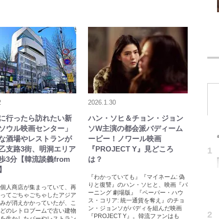
2
2026.1.30
に行ったら訪れたい新
ハン・ソヒ＆チョン・ジョン
ソウル映画センター」
ソW主演の都会派バディーム
な酒場やレストランが
ービー！ノワール映画
乙支路3街、明洞エリア
『PROJECT Y』見どころ
歩3分【韓流談義from
は？
】
『わかっていても』『マイネーム: 偽
りと復讐』のハン・ソヒと、映画『バ
個人商店が集まっていて、再
ーニング 劇場版』『ペーパー・ハウ
ってごちゃごちゃしたアジア
ス・コリア: 統一通貨を奪え』のチョ
みが消えかかっていたが、こ
ン・ジョンソがバディを組んだ映画
どのレトロブームで古い建物
『PROJECT Y』。韓流ファンはも
を生かしたバーやレストラン