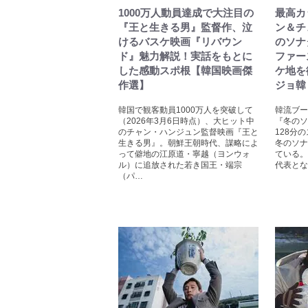
1000万人動員達成で大注目の
最高カ
『王と生きる男』監督作、泣
ン＆チ
けるバスケ映画『リバウン
のソナ
ド』魅力解説！実話をもとに
ファー
した感動スポ根【韓国映画傑
ケ地を
作選】
ジョ韓
韓国で観客動員1000万人を突破して
韓流ブー
（2026年3月6日時点）、大ヒット中
『冬のソ
のチャン・ハンジュン監督映画『王と
128分
生きる男』。朝鮮王朝時代、謀略によ
冬のソナ
って僻地の江原道・寧越（ヨンウォ
ている。
ル）に追放された若き国王・端宗
代表とな
（パ…