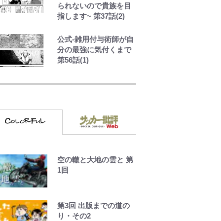
られないので貴族を目
也の才能を「いち早く
指します~ 第37話(2)
見出した人物たち」
公式-雑用付与術師が自
分の最強に気付くまで
第56話(1)
「危ない」「やめて」
第1子妊娠中の田中みな
実、ゴリゴリヒール着
用に心配の声…ザック
リ衣装にも意見続々
趣里「ショック」初め
て語った“重い意味”
三山凌輝「無反省メー
空の轍と大地の雲と 第
ル」文春第2弾で“一家
1回
の限界”報道も
【川口春奈と結婚】板
第3回 出版までの道の
倉滉は「めっちゃモテ
り・その2