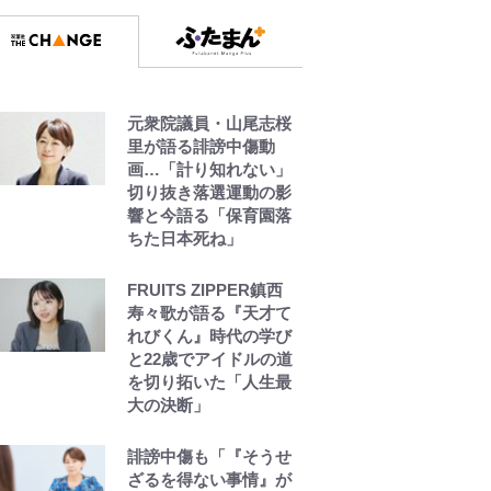
「アユイング」のオリ
ジナリティ＆おもしろ
さを知る
やってはいけない！
「キャンプツーリン
元衆院議員・山尾志桜
グ」での「NGパッキン
里が語る誹謗中傷動
グ」7選！ 安全＆快適
画…「計り知れない」
につながる「荷物の順
切り抜き落選運動の影
序や位置」積載のコツ
響と今語る「保育園落
とは？「実体験レポ」
ちた日本死ね」
【自転車】「若いとき
FRUITS ZIPPER鎮西
は登れたんだけ
寿々歌が語る『天才て
ど……」 グラベルバイ
れびくん』時代の学び
クで暑さに負けそうな
と22歳でアイドルの道
ヒルクライム、砂利道
を切り拓いた「人生最
を疾走して少年時代を
大の決断」
振り返る50代の夏 長
野県｜2026年
誹謗中傷も「『そうせ
ざるを得ない事情』が