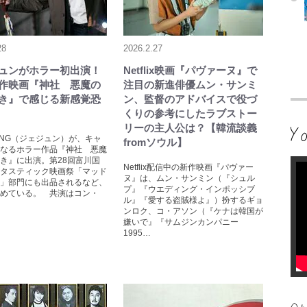
28
2026.2.27
ュンがホラー初出演！
Netflix映画『パヴァーヌ』で
作映画『神社 悪魔の
注目の新進俳優ムン・サンミ
き』で感じる新感覚恐
ン、監督のアドバイスで役づ
くりの参考にしたラブストー
リーの主人公は？【韓流談義
OONG（ジェジュン）が、キャ
fromソウル】
なるホラー作品『神社 悪魔
き』に出演。第28回富川国
Netflix配信中の新作映画『パヴァー
タスティック映画祭「マッド
ヌ』は、ムン・サンミン（『シュル
」部門にも出品されるなど、
プ』『ウエディング・インポッシブ
めている。 共演はコン・
ル』『愛する盗賊様よ』）扮するギョ
ンロク、コ・アソン（『ケナは韓国が
嫌いで』『サムジンカンパニー
1995…