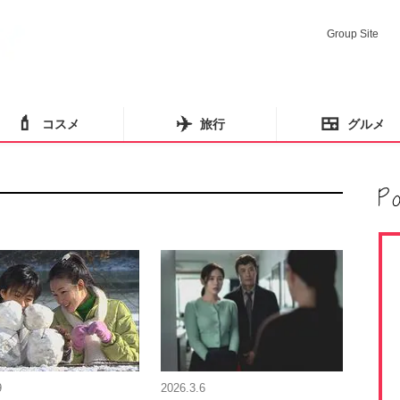
Group Site
💄
✈️
🍱
コスメ
旅行
グルメ
9
2026.3.6