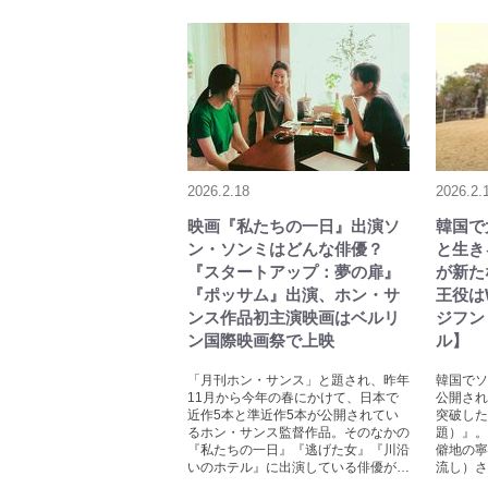
2026.2.18
2026.2.
映画『私たちの一日』出演ソ
韓国で
ン・ソンミはどんな俳優？
と生き
『スタートアップ：夢の扉』
が新た
『ポッサム』出演、ホン・サ
王役はW
ンス作品初主演映画はベルリ
ジフン
ン国際映画祭で上映
ル】
「月刊ホン・サンス」と題され、昨年
韓国でソ
11月から今年の春にかけて、日本で
公開され
近作5本と準近作5本が公開されてい
突破した
るホン・サンス監督作品。そのなかの
題）』。
『私たちの一日』『逃げた女』『川沿
僻地の寧
いのホテル』に出演している俳優が…
流し）さ