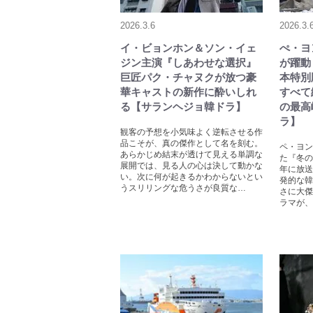
2026.3.6
2026.3.
イ・ビョンホン＆ソン・イェ
ぺ・ヨ
ジン主演『しあわせな選択』
が躍動
巨匠パク・チャヌクが放つ豪
本特別
華キャストの新作に酔いしれ
すべて
る【サランヘジョ韓ドラ】
の最高
ラ】
観客の予想を小気味よく逆転させる作
品こそが、真の傑作として名を刻む。
ペ・ヨン
あらかじめ結末が透けて見える単調な
た『冬の
展開では、見る人の心は決して動かな
年に放送
い。次に何が起きるかわからないとい
発的な韓
うスリリングな危うさが良質な…
さに大傑
ラマが、