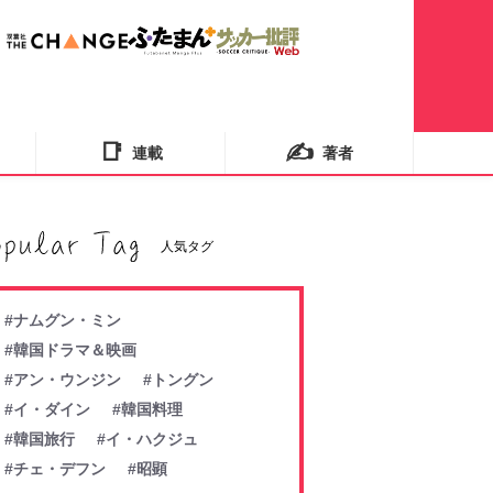
📑
✍️
連載
著者
人気タグ
#ナムグン・ミン
#韓国ドラマ＆映画
#アン・ウンジン
#トングン
#イ・ダイン
#韓国料理
#韓国旅行
#イ・ハクジュ
#チェ・デフン
#昭顕