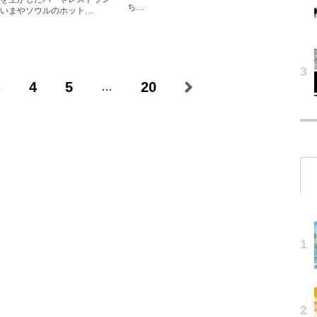
ち…
いまやソウルのホット…
3
4
5
20
…