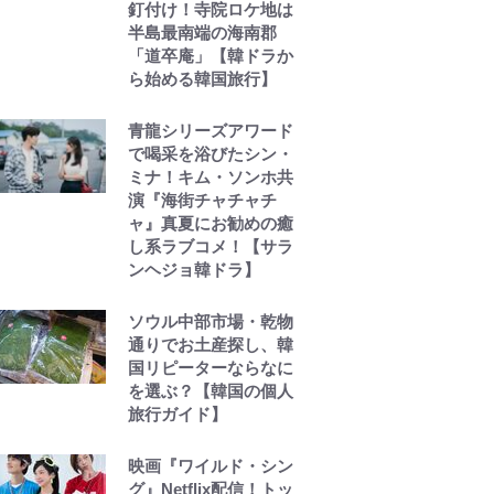
釘付け！寺院ロケ地は
半島最南端の海南郡
「道卒庵」【韓ドラか
ら始める韓国旅行】
青龍シリーズアワード
で喝采を浴びたシン・
ミナ！キム・ソンホ共
演『海街チャチャチ
ャ』真夏にお勧めの癒
し系ラブコメ！【サラ
ンヘジョ韓ドラ】
ソウル中部市場・乾物
通りでお土産探し、韓
国リピーターならなに
を選ぶ？【韓国の個人
旅行ガイド】
映画『ワイルド・シン
グ』Netflix配信！トッ