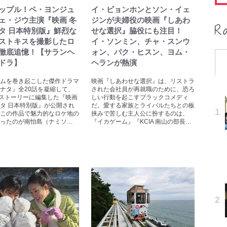
ップル！ペ・ヨンジュ
イ・ビョンホンとソン・イェ
ェ・ジウ主演『映画 冬
ジンが夫婦役の映画『しあわ
タ 日本特別版』鮮烈な
せな選択』脇役にも注目！
ストキスを撮影したロ
イ・ソンミン、チャ・スンウ
徹底追憶！【サランヘ
ォン、パク・ヒスン、ヨム・
ドラ】
ヘランが熱演
ムを巻き起こした傑作ドラマ
映画『しあわせな選択』は、リストラ
ナタ』全20話を凝縮して、
された会社員が再就職のために、恐ろ
のストーリーに編集した『映画
しい行動を起こすブラックコメディ
タ 日本特別版』が公開され
だ。愛する家族とライバルたちとの板
この作品で魅力的なロケ地の
挟みで苦しむ主人公に扮するのは、
ったのが南怡島（ナミソ…
『イカゲーム』『KCIA 南山の部長…