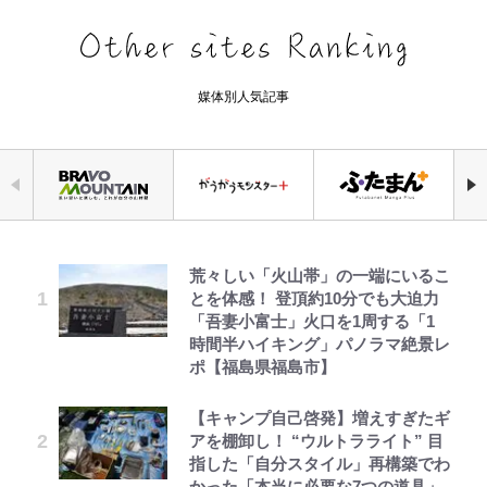
媒体別人気記事
荒々しい「火山帯」の一端にいるこ
公式-ヒロインが来る前に妊娠しま
「自分の絵ごと、このジャンルはそ
千葉雄大、ほっそりイケメン近影に
｢なんじゃこりゃあああ！｣本田圭
えびめしの流儀
錦織一清の写真集はなぜ私服なの
空の轍と大地の雲と 第1回
とを体感！ 登頂約10分でも大迫力
した~詰んだはずの悪役令嬢です
ろそろ終わりかな」江口寿史が炎上
「顔パンパンだったのに」反響 視
佑の古巣ミラン、漆黒×蛍光レッド
か…高級ブランドをやめ等身大の自
「吾妻小富士」火口を1周する「1
が、どうやら違うようです~ 第1話
を経て樋口毅宏に語ったこと
聴者が想った激変の納得理由
の超絶クールな新サードユニに世界
分を表現する現在「ちゃんとおじい
時間半ハイキング」パノラマ絶景レ
が熱狂｢サードなのにズルい｣｢こり
ちゃんに」
ポ【福島県福島市】
ゃかっけえわ｣
公式-おっさん底辺治癒士と愛娘の
映画『ちいかわ』入場者特典「第２
村上佳菜子、“遠距離結婚”の夫と
でっかい男になりたいゾ
第3回 出版までの道のり・その2
「のりの芝居は観たいと」藤原紀香
辺境ライフ ~中年男が回復スキルに
弾」がスタート！まさかの人気アイ
の再会にデレデレ…顔出し公開
【キャンプ自己啓発】増えすぎたギ
｢知念さんを煽ってたのと同じ
が明かす夫・片岡愛之助との関係
覚醒して、英雄へ成り上がる~ 第82
テムに称賛続々「豪華すぎる！」
「愛が足りない」不満を漏らしてい
アを棚卸し！ “ウルトラライト” 目
人？｣鹿島・鈴木優磨、大逆転勝利
性…互いに一番のお客さんで刺激を
話(1)
た過去も
指した「自分スタイル」再構築でわ
後の“超・優等生インタビュー”が
もらう存在
1万円超えも「納得のクオリティ」
浅草は日本の心だゾ
レビュー『仮面家族』悠木シュン・
かった「本当に必要な7つの道具」
話題！｢試合中とのギャップw｣｢礼