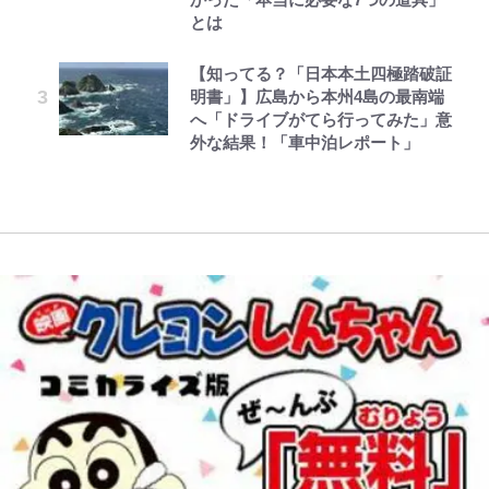
公式-聖女じゃないと追放されたの
黒木啓司が妻・宮崎麗果にDV報
『この素晴らしい世界に祝福を！』
著
とは
儀正しいイケメンやな」
藤原紀香が23年間続けるボランテ
で、もふもふ従者(聖獣)とおにぎり
道、逮捕前にインスタに起きてい
10万針以上の密度で再現された“め
ィア活動の原動力は…「偽善者だ」
を握る 第53話(1)
た“異変”…削除していたラブラブ
ぐみん刺繍ワークシャツ”にファン
【知ってる？「日本本土四極踏破証
浦和と千葉の首をかしげる主力放
との声も跳ね返す“誰かの役に立ち
投稿
も感動
明書」】広島から本州4島の最南端
出、柏リカルドの下で新加入2人が
たい”という思い
へ「ドライブがてら行ってみた」意
化ける！Jリーグに必要な外国人選
外な結果！「車中泊レポート」
手は【Jリーグ開幕｢初めての秋春
制｣の大激論】(4)