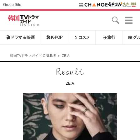
Group Site
🎬
ドラマ & 映画
🎤
K-POP
💄
コスメ
✈️
旅行
🍱
グ
韓国TVドラマガイド ONLINE
ZE:A
ZE:A