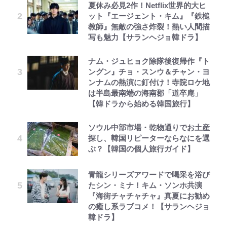
夏休み必見2作！Netflix世界的大ヒ
ット『エージェント・キム』『鉄槌
教師』無敵の強さ炸裂！熱い人間描
写も魅力【サランヘジョ韓ドラ】
ナム・ジュヒョク除隊後復帰作『ト
ングン』チョ・スンウ＆チャン・ヨ
ンナムの熱演に釘付け！寺院ロケ地
は半島最南端の海南郡「道卒庵」
【韓ドラから始める韓国旅行】
ソウル中部市場・乾物通りでお土産
探し、韓国リピーターならなにを選
ぶ？【韓国の個人旅行ガイド】
青龍シリーズアワードで喝采を浴び
たシン・ミナ！キム・ソンホ共演
『海街チャチャチャ』真夏にお勧め
の癒し系ラブコメ！【サランヘジョ
韓ドラ】