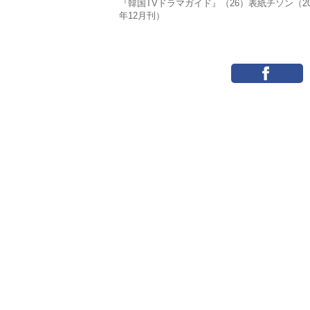
『韓国TVドラマガイド』（26）表紙チソン（20
年12月刊）
#チソン
#アダマス 失われたダイヤ
#キルミー・ヒールミー
#ラストダン
#ファンミーティング
#ペ・ヨンジュ
関連記事