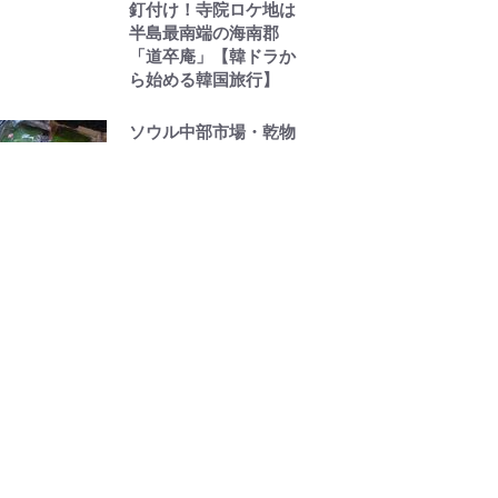
釘付け！寺院ロケ地は
半島最南端の海南郡
「道卒庵」【韓ドラか
ら始める韓国旅行】
ソウル中部市場・乾物
通りでお土産探し、韓
国リピーターならなに
を選ぶ？【韓国の個人
旅行ガイド】
K-POPコメディ映画
『ワイルド・シング』
カン・ドンウォン扮す
る主人公がグループを
離れるメンバーに放っ
た気になるひとこと
【韓流談義fromソウ
ル】
青龍シリーズアワード