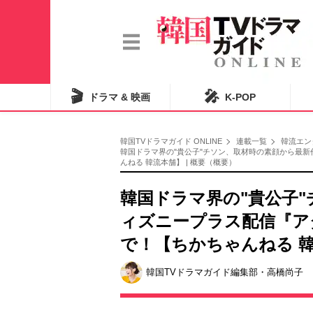
🎬
🎤
ドラマ & 映画
K-POP
韓国TVドラマガイド ONLINE
連載一覧
韓流エン
韓国ドラマ界の"貴公子"チソン、取材時の素顔から最
んねる 韓流本舗】 | 概要（概要）
韓国ドラマ界の"貴公子
ィズニープラス配信『ア
で！【ちかちゃんねる 
韓国TVドラマガイド編集部・高橋尚子