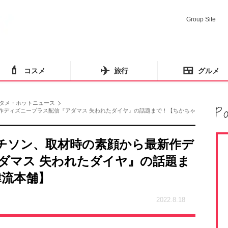
Group Site
💄
✈️
🍱
コスメ
旅行
グルメ
タメ・ホットニュース
新作ディズニープラス配信『アダマス 失われたダイヤ』の話題まで！【ちかちゃ
"チソン、取材時の素顔から最新作デ
ダマス 失われたダイヤ』の話題ま
韓流本舗】
2022.8.18