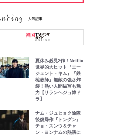
人気記事
夏休み必見2作！Netflix
世界的大ヒット『エー
ジェント・キム』『鉄
槌教師』無敵の強さ炸
裂！熱い人間描写も魅
力【サランヘジョ韓ド
ラ】
ナム・ジュヒョク除隊
後復帰作『トングン』
チョ・スンウ＆チャ
ン・ヨンナムの熱演に