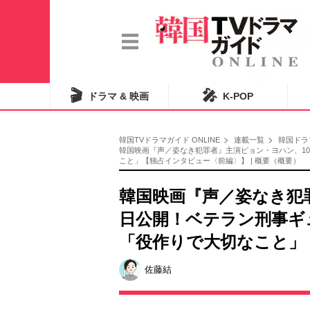
🎬
🎤
ドラマ & 映画
K-POP
韓国TVドラマガイド ONLINE
連載一覧
韓国ドラ
韓国映画『声／姿なき犯罪者』主演ピョン・ヨハン、1
こと」【独占インタビュー〈前編〉】 | 概要（概要）
韓国映画『声／姿なき犯
日公開！ベテラン刑事ギ
「役作りで大切なこと」
佐藤結