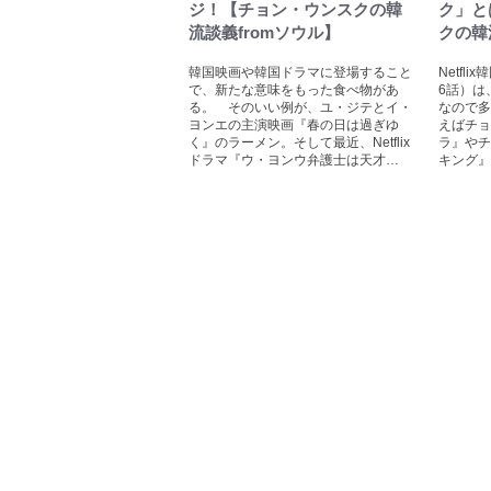
ジ！【チョン・ウンスクの韓
ク」と
流談義fromソウル】
クの韓
韓国映画や韓国ドラマに登場すること
Netf
で、新たな意味をもった食べ物があ
6話）は
る。 そのいい例が、ユ・ジテとイ・
なので多
ヨンエの主演映画『春の日は過ぎゆ
えばチョ
く』のラーメン。そして最近、Netflix
ラ』やチ
ドラマ『ウ・ヨンウ弁護士は天才…
キング』