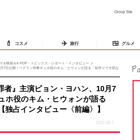
Group Site
💄
✈️
🍱
コスメ
旅行
グルメ
マ＆映画＆K-POP・トピックス・レポート・インタビュー
0月7日公開！ベテラン刑事ギュホ役のキム・ヒウォンが語る「役作りで大切な
罪者』主演ピョン・ヨハン、10月7
ュホ役のキム・ヒウォンが語る
【独占インタビュー〈前編〉】
2022.10.7