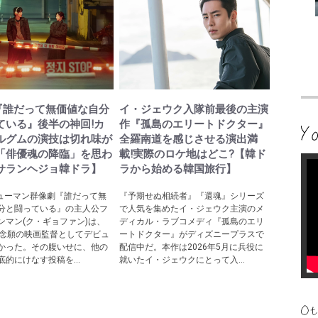
lix『誰だって無価値な自分
イ・ジェウク入隊前最後の主演
ている』後半の神回!カ
作『孤島のエリートドクター』
ルグムの演技は切れ味が
全羅南道を感じさせる演出満
「俳優魂の降臨」を思わ
載!実際のロケ地はどこ?【韓ド
サランヘジョ韓ドラ】
ラから始める韓国旅行】
ixヒューマン群像劇『誰だって無
『予期せぬ相続者』『還魂』シリーズ
分と闘っている』の主人公フ
で人気を集めたイ・ジェウク主演のメ
ンマン(ク・ギョファン)は、
ディカル・ラブコメディ『孤島のエリ
も念願の映画監督としてデビュ
ートドクター』がディズニープラスで
かった。その腹いせに、他の
配信中だ。本作は2026年5月に兵役に
的にけなす投稿を...
就いたイ・ジェウクにとって入...