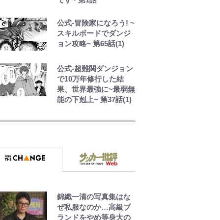
公式-冒険家になろう! ~
スキルボードでダンジ
ョン攻略~ 第65話(1)
公式-超難関ダンジョン
で10万年修行した結
果、世界最強に~最弱無
能の下剋上~ 第37話(1)
【キャンプ自己啓発】
増えすぎたギアを棚卸
し！ “ウルトラライト”
目指した「自分スタイ
ル」再構築でわかった
「本当に必要な7つの道
具」とは
荒々しい「火山帯」の
錦織一清の写真集はな
一端にいることを体
ぜ私服なのか…高級ブ
感！ 登頂約10分でも大
ランドをやめ等身大の