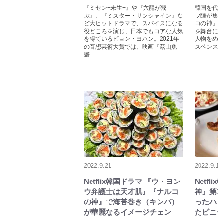
『ミセン−未生−』や『六龍が飛
韓国を代
ぶ』、『ミスター・サンシャイン』な
フ陣が集
ど大ヒットドラマで、スパイスになる
コの神』
役どころを演じ、日本でもコアな人気
を舞台に
を得ているピョン・ヨハン。2021年
人物をめ
の百想芸術大賞では、映画『茲山魚
スペンス
譜…
2022.9.21
2022.9.
Netflix韓国ドラマ 『ウ・ヨン
Netf
ウ弁護士は天才肌』『ナルコ
神』第
の神』で海苔巻き（キンパ）
ったハ
が華麗なるイメージチェン
たビニ