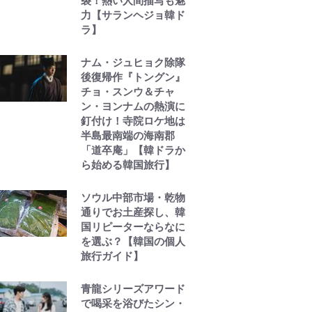
裂！熱い人間描写も魅
力【サランヘジョ韓ド
ラ】
ナム・ジュヒョク除隊
後復帰作『トングン』
チョ・スンウ＆チャ
ン・ヨンナムの熱演に
釘付け！寺院ロケ地は
半島最南端の海南郡
「道卒庵」【韓ドラか
ら始める韓国旅行】
ソウル中部市場・乾物
通りでお土産探し、韓
国リピーターならなに
を選ぶ？【韓国の個人
旅行ガイド】
青龍シリーズアワード
で喝采を浴びたシン・