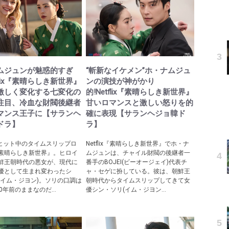
ムジュンが魅惑的すぎ
“斬新なイケメン”ホ・ナムジュ
tflix『素晴らしき新世界』
ンの演技が神がかり
激しく変化する七変化の
的!Netflix『素晴らしき新世界』
注目、冷血な財閥後継者
甘いロマンスと激しい怒りを的
マンス王子に【サランヘ
確に表現【サランヘジョ韓ド
ドラ】
ラ】
ix大ヒット中のタイムスリップロ
Netflix『素晴らしき新世界』でホ・ナ
素晴らしき新世界』。ヒロイ
ムジュンは、チャイル財閥の後継者一
鮮王朝時代の悪女が、現代に
番手のBOJEI(ビーオージェイ)代表チ
優として生まれ変わったシ
ャ・セゲに扮している。彼は、朝鮮王
(イム・ジヨン)。ソリの口調は
朝時代からタイムスリップしてきて女
0年前のままなのだ...
優シン・ソリ(イム・ジヨン...