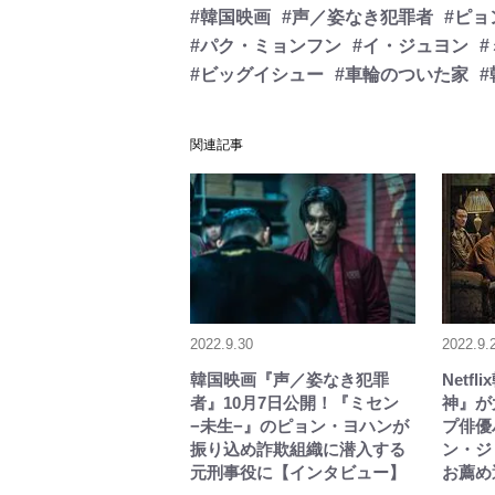
#韓国映画
#声／姿なき犯罪者
#ピョ
#パク・ミョンフン
#イ・ジュヨン
#ビッグイシュー
#車輪のついた家
関連記事
2022.9.30
2022.9.
韓国映画『声／姿なき犯罪
Netf
者』10月7日公開！『ミセン
神』が
−未生−』のピョン・ヨハンが
プ俳優
振り込め詐欺組織に潜入する
ン・ジ
元刑事役に【インタビュー】
お薦め