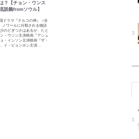
は？【チョン・ウンス
流談義fromソウル】
lix韓国ドラマ『ナルコの神』（全
、ノワールに分類される物語
少のどぎつさはあるが、たと
ン・ウソン主演映画『アシュ
ョ・インソン主演映画『ザ・
、イ・ビョンホン主演…