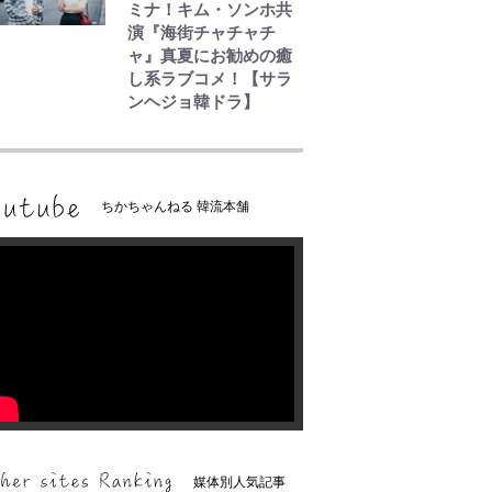
ミナ！キム・ソンホ共
演『海街チャチャチ
ャ』真夏にお勧めの癒
し系ラブコメ！【サラ
ンヘジョ韓ドラ】
ちかちゃんねる 韓流本舗
媒体別人気記事