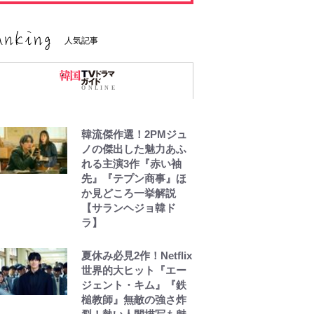
人気記事
韓流傑作選！2PMジュ
ノの傑出した魅力あふ
れる主演3作『赤い袖
先』『テプン商事』ほ
か見どころ一挙解説
【サランヘジョ韓ド
ラ】
夏休み必見2作！Netflix
世界的大ヒット『エー
ジェント・キム』『鉄
槌教師』無敵の強さ炸