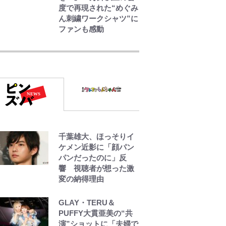
度で再現された“めぐみ
ん刺繍ワークシャツ”に
ファンも感動
空の轍と大地の雲と 第
1回
第3回 出版までの道の
り・その2
レビュー『仮面家族』
千葉雄大、ほっそりイ
悠木シュン・著
ケメン近影に「顔パン
パンだったのに」反
響 視聴者が想った激
変の納得理由
GLAY・TERU＆
PUFFY大貫亜美の“共
演”ショットに「夫婦で