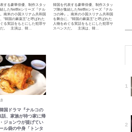
表する豪華俳優、制作スタッ
韓国を代表する豪華俳優、制作スタッ
結したNetflixシリーズ『ナル
フ陣が集結したNetflixシリーズ『ナル
。南米の小国スリナム共和国
コの神』。南米の小国スリナム共和国
、“韓国の麻薬王“と呼ばれた
を舞台に、“韓国の麻薬王“と呼ばれた
ぐる実話をもとにした犯罪サ
人物をめぐる実話をもとにした犯罪サ
だ。 主演は、韓…
スペンスだ。 主演は、韓…
18
lix韓国ドラマ『ナルコの
1話、家族が待つ家に帰
・ジョンウが提げてい
ール袋の中身「トンタ