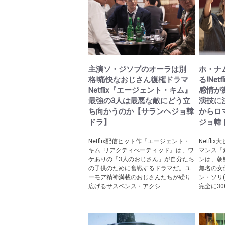
主演ソ・ジソブのオーラは別
ホ・ナ
格!痛快なおじさん復権ドラマ
る!Ne
Netflix『エージェント・キム』
感情が
最強の3人は最悪な敵にどう立
演技に
ち向かうのか【サランヘジョ韓
からロ
ドラ】
ジョ韓
Netflix配信ヒット作『エージェント・
Netfl
キム: リアクティべーティッド』は、ワ
マンス『
ケありの「3人のおじさん」が自分たち
ンは、朝
の子供のために奮戦するドラマだ。ユ
無名の女
ーモア精神満載のおじさんたちが繰り
ン・ソリ
広げるサスペンス・アクシ...
完全に30