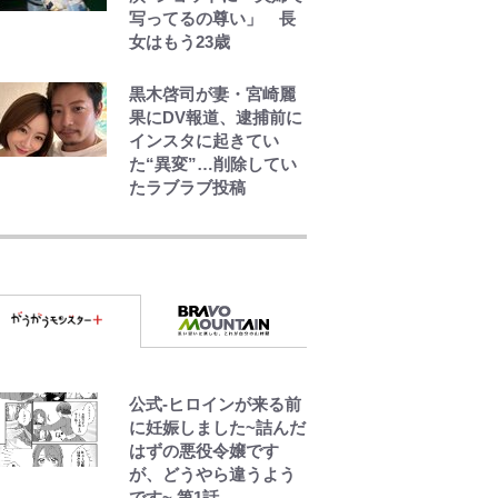
写ってるの尊い」 長
女はもう23歳
黒木啓司が妻・宮崎麗
果にDV報道、逮捕前に
インスタに起きてい
た“異変”…削除してい
たラブラブ投稿
えびめしの流儀
でっかい男になりたい
ゾ
公式-ヒロインが来る前
回転寿司の流儀
に妊娠しました~詰んだ
はずの悪役令嬢です
が、どうやら違うよう
です~ 第1話