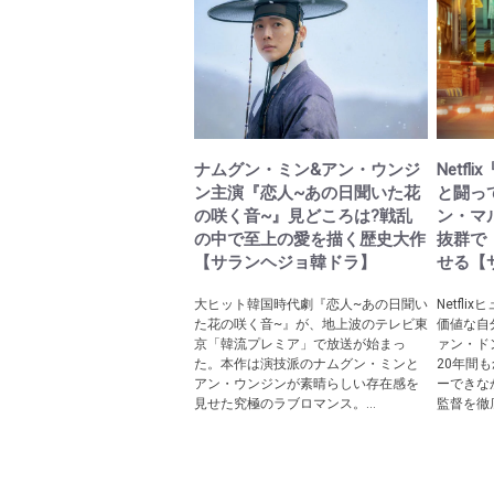
ナムグン・ミン&アン・ウンジ
Netf
ン主演『恋人~あの日聞いた花
と闘っ
の咲く音~』見どころは?戦乱
ン・マ
の中で至上の愛を描く歴史大作
抜群で
【サランヘジョ韓ドラ】
せる【
大ヒット韓国時代劇『恋人~あの日聞い
Netfl
た花の咲く音~』が、地上波のテレビ東
価値な自
京「韓流プレミア」で放送が始まっ
ァン・ド
た。本作は演技派のナムグン・ミンと
20年間
アン・ウンジンが素晴らしい存在感を
ーできな
見せた究極のラブロマンス。...
監督を徹底