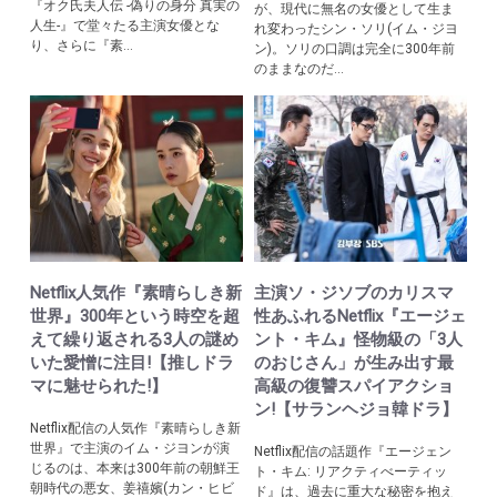
『オク氏夫人伝 -偽りの身分 真実の
が、現代に無名の女優として生ま
人生-』で堂々たる主演女優とな
れ変わったシン・ソリ(イム・ジヨ
り、さらに『素...
ン)。ソリの口調は完全に300年前
のままなのだ...
Netflix人気作『素晴らしき新
主演ソ・ジソブのカリスマ
世界』300年という時空を超
性あふれるNetflix『エージェ
えて繰り返される3人の謎め
ント・キム』怪物級の「3人
いた愛憎に注目!【推しドラ
のおじさん」が生み出す最
マに魅せられた!】
高級の復讐スパイアクショ
ン!【サランヘジョ韓ドラ】
Netflix配信の人気作『素晴らしき新
世界』で主演のイム・ジヨンが演
Netflix配信の話題作『エージェン
じるのは、本来は300年前の朝鮮王
ト・キム: リアクティべーティッ
朝時代の悪女、姜禧嬪(カン・ヒビ
ド』は、過去に重大な秘密を抱え