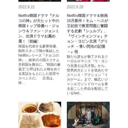
2022.9.22
2022.9.28
Netflix韓国ドラマ『ナル
Netflix韓国ドラマ＆映画
コの神』が大ヒット中の
10月新作！キム・ヘスが
韓国トップ俳優ハ・ジョ
王妃役で教育問題に奮闘
ンウ＆ファン・ジョンミ
する史劇『シュルプ』、
ン、出演ドラマお薦め
『ヴィンチェンツォ』チ
選！〈前編〉
ョン・ヨビン主演『グリ
韓国を代表する豪華俳優、
ッチ －青い閃光の記憶
制作スタッフ陣が集結した
－』他
Netflixシリーズ『ナルコの
観たら誰もが魅了されるリ
神』。南米の小国スリナム
ーガルロマンス『ウ・ヨン
共和国を舞台に、“韓国の麻
ウ弁護士は天才肌』から、
薬王“と呼ばれた人物をめぐ
世界的大ヒットを収めたサ
る実話をもとにした犯罪サ
スペンス・アクション『イ
スペンスだ。 主演は、
カゲーム』まで、幅広いジ
韓…
ャンルでシンドロームを巻
き起こした作品を配信して
いるNet…