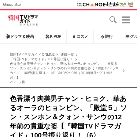
Group Site
🎬
ドラマ & 映画
🎤
K-POP
💄
コスメ
✈️
旅行
🍱
グ
韓国TVドラマガイド ONLINE
連載一覧
『韓国TVドラマガイド』100号振り返り！
色香漂う肉美男チャン・ヒョク、華あるオーラのヒョンビン、「殿堂５」
ソン・スンホン＆クォン・サンウの12年前の貴重な姿【『韓国TVドラマ
ガイド』100号振り返り！〈6〉Vol.030〜036（2010年8月〜2011年8
月）】
2ページ目
色香漂う肉美男チャン・ヒョク、華あ
るオーラのヒョンビン、「殿堂５」ソ
ン・スンホン＆クォン・サンウの12
年前の貴重な姿【『韓国TVドラマガ
イド』100号振り返り！〈6〉