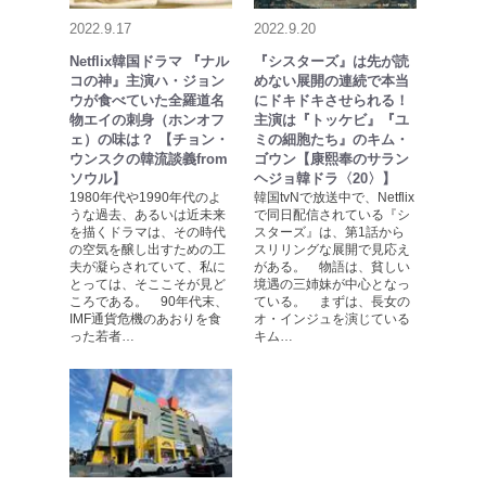
2022.9.17
2022.9.20
Netflix韓国ドラマ 『ナル
『シスターズ』は先が読
コの神』主演ハ・ジョン
めない展開の連続で本当
ウが食べていた全羅道名
にドキドキさせられる！
物エイの刺身（ホンオフ
主演は『トッケビ』『ユ
ェ）の味は？ 【チョン・
ミの細胞たち』のキム・
ウンスクの韓流談義from
ゴウン【康熙奉のサラン
ソウル】
ヘジョ韓ドラ〈20〉】
1980年代や1990年代のよ
韓国tvNで放送中で、Netflix
うな過去、あるいは近未来
で同日配信されている『シ
を描くドラマは、その時代
スターズ』は、第1話から
の空気を醸し出すための工
スリリングな展開で見応え
夫が凝らされていて、私に
がある。 物語は、貧しい
とっては、そここそが見ど
境遇の三姉妹が中心となっ
ころである。 90年代末、
ている。 まずは、長女の
IMF通貨危機のあおりを食
オ・インジュを演じている
った若者…
キム…