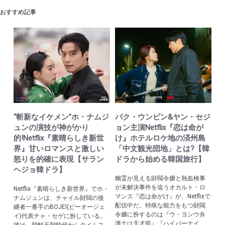
おすすめ記事
“斬新なイケメン”ホ・ナムジ
パク・ウンビン&ヤン・セジ
ュンの演技が神がかり
ョン主演Netflix『恋は命が
的!Netflix『素晴らしき新世
け』ホテルロケ地の済州島
界』甘いロマンスと激しい
「中文観光団地」とは?【韓
怒りを的確に表現【サラン
ドラから始める韓国旅行】
ヘジョ韓ドラ】
幽霊が見える財閥令嬢と熱血検事
が未解決事件を追うオカルト・ロ
Netflix『素晴らしき新世界』でホ・
マンス『恋は命がけ』が、Netflixで
ナムジュンは、チャイル財閥の後
配信中だ。特殊な能力をもつ財閥
継者一番手のBOJEI(ビーオージェ
令嬢に扮するのは『ウ・ヨンウ弁
イ)代表チャ・セゲに扮している。
護士は天才肌』『ハイパーナイ