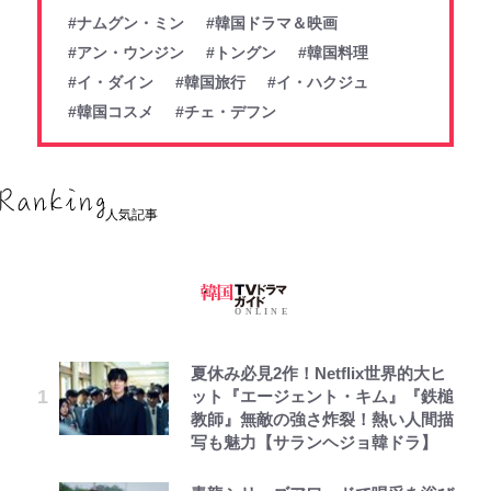
#ナムグン・ミン
#韓国ドラマ＆映画
#アン・ウンジン
#トングン
#韓国料理
#イ・ダイン
#韓国旅行
#イ・ハクジュ
#韓国コスメ
#チェ・デフン
人気記事
夏休み必見2作！Netflix世界的大ヒ
ット『エージェント・キム』『鉄槌
教師』無敵の強さ炸裂！熱い人間描
写も魅力【サランヘジョ韓ドラ】