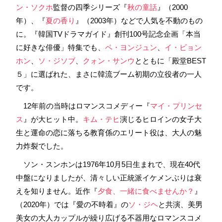
ン・ソクホ
監督の四季シリーズ『
秋の童話
』（2000
年）、『
夏の香り
』（2003年）などで人気を不動のもの
に。『韓国TVドラマガイド』創刊100号記念企画「本当
に好きな俳優」特集でも、
ペ・ヨンジュン
、
イ・ビョン
ホン
、
ソ・ジソブ
、
クォン・サンウ
とともに「殿堂BEST
５」に選ばれた、まさに韓流ブーム初期の立役者の一人
です。
12年前の当時はロマンスコメディー『
マイ・プリンセ
ス
』が大ヒット中。
キム・テヒ
演じるヒロインの女子大
生と運命の恋に落ちる教育係のエリート役は、大人の魅
力炸裂でした。
ソン・スンホンは1976年10月5日生まれで、現在40代
中盤になりましたが、清々しい正統派イケメンぶりは衰
えを知りません。近作『
夕食、一緒に食べませんか？
』
（2020年）では『愛の不時着』の
ソ・ジヘ
と共演、美男
美女の大人カップルが繰り広げる不器用なロマンスコメ