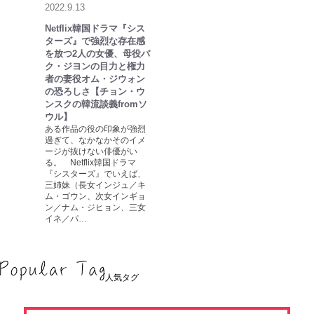
2022.9.13
Netflix韓国ドラマ『シス
ターズ』で強烈な存在感
を放つ2人の女優、母役パ
ク・ジヨンの目力と権力
者の妻役オム・ジウォン
の恐ろしさ【チョン・ウ
ンスクの韓流談義fromソ
ウル】
ある作品の役の印象が強烈
過ぎて、なかなかそのイメ
ージが抜けない俳優がい
る。 Netflix韓国ドラマ
『シスターズ』でいえば、
三姉妹（長女インジュ／キ
ム・ゴウン、次女インギョ
ン／ナム・ジヒョン、三女
イネ／パ…
人気タグ