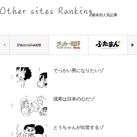
媒体別人気記事
でっかい男になりたいゾ
浦和と千葉の首をかしげる主力放
「自分の絵ごと、このジャンルはそ
荒々しい「火山帯」の一端にいるこ
錦織一清の写真集はなぜ私服なの
公式-ヒロインが来る前に妊娠しま
空の轍と大地の雲と 第1回
千葉雄大、ほっそりイケメン近影に
出、柏リカルドの下で新加入2人が
ろそろ終わりかな」江口寿史が炎上
とを体感！ 登頂約10分でも大迫力
か…高級ブランドをやめ等身大の自
した~詰んだはずの悪役令嬢です
「顔パンパンだったのに」反響 視
化ける！Jリーグに必要な外国人選
を経て樋口毅宏に語ったこと
「吾妻小富士」火口を1周する「1
分を表現する現在「ちゃんとおじい
が、どうやら違うようです~ 第1話
聴者が想った激変の納得理由
手は【Jリーグ開幕｢初めての秋春
時間半ハイキング」パノラマ絶景レ
ちゃんに」
制｣の大激論】(4)
ポ【福島県福島市】
浅草は日本の心だゾ
ファミマと『VIVANT』第2シーズ
公式-婚約破棄されたのでお掃除メ
第3回 出版までの道のり・その2
オダウエダ植田、「2年半で56kg
誹謗中傷も「『そうせざるを得ない
ンのコラボがスタート！ “別班饅
イドになったら笑わない貴公子様に
増」130㎏ボディに驚きと心配 過
｢めーっちゃオシャじゃん｣中田英
アユは「怒らせて掛ける」魚だっ
事情』がある」…山尾志桜里が
頭”や限定グッズ登場にファン感激
溺愛されました 第27話(3)
去の「めちゃ美人」写真も再び
寿やトッティも愛した名門ローマ、
た！ ルアーを追わせて釣りあげる
SNSのバッシングにも向き合う理
「これは買うしかない！」
新アウェイユニが大評判！｢カッコ
「アユイング」のオリジナリティ＆
由と独自メンタル術
とうちゃんが出世するゾ
公式-だって、あなたが浮気をした
レビュー『仮面家族』悠木シュン・
GLAY・TERU＆PUFFY大貫亜美
いい｣｢好きなデザイン｣｢今年は2nd
おもしろさを知る
『ONE PIECE』今後の展開に絡ん
から 第9話(1)
著
の“共演”ショットに「夫婦で写っ
買おうかな｣