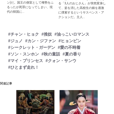
ン)だ。国王の側室として権勢をふ
る「3人のおじさん」が突然変身し
るったが死罪になってしまい、現
て、姿を消した高校生の娘を過激
代の韓国に...
に捜索するというサスペンス・ア
クションだ。主人...
#チャン・ヒョク
#推奴
#油っこいロマンス
#ジュノ
#カン・ジファン
#ヒョンビン
#シークレット・ガーデン
#愛の不時着
#ソン・スンホン
#秋の童話
#夏の香り
#マイ・プリンセス
#クォン・サンウ
#ひとまず走れ！
関連記事