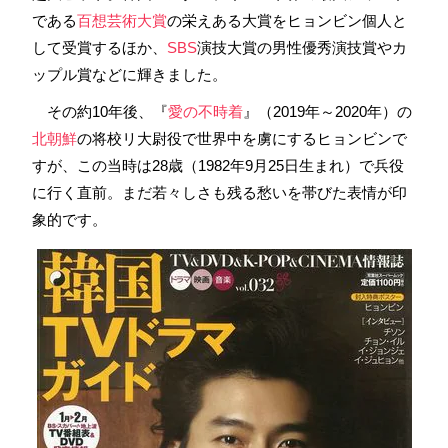
である
百想芸術大賞
の栄えある大賞をヒョンビン個人と
して受賞するほか、
SBS
演技大賞の男性優秀演技賞やカ
ップル賞などに輝きました。
その約10年後、『
愛の不時着
』（2019年～2020年）の
北朝鮮
の将校リ大尉役で世界中を虜にするヒョンビンで
すが、この当時は28歳（1982年9月25日生まれ）で兵役
に行く直前。まだ若々しさも残る愁いを帯びた表情が印
象的です。