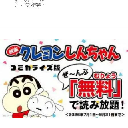
錦織一清が語る還暦からの新たな挑
できそうな「意味深な表紙連載」
てるの尊い」 長女はもう23歳
【自転車】「若いときは登れたんだ
戦…少年隊の分岐点と60代で挑む
「神」エネルの月での展開に、元王
｢守り方かっこよすぎ｣上田綺世が
けど……」 グラベルバイクで暑さ
映画監督作『僕は瞳に恋してる』
下七武海の謎めいた過去も…
妻の“ワンオペ騒動”に家族写真で
に負けそうなヒルクライム、砂利道
アンサー！ボールも嫁の炎上も収め
を疾走して少年時代を振り返る50
る“神対応”に新婚の板倉、久保、
代の夏 長野県｜2026年
長友夫妻も続々エール！