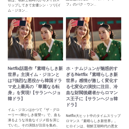
彼は、朝鮮王朝時代からタイムス
フ』のパク・ウン...
リップしてきて女優シン・ソリ(イ
ム・ジヨン...
Netflix話題作『素晴らしき新
ホ・ナムジュンが魅惑的す
世界』主演イム・ジヨンと
ぎる!Netflix『素晴らしき新
は?強烈な悪役から韓国ドラ
世界』感情が激しく変化す
マ史上最高の「華麗なる転
る七変化の演技に注目、冷
身」を実現!【サランヘジョ
血な財閥後継者からロマン
韓ドラ】
ス王子に【サランヘジョ韓
ドラ】
イム・ジヨンはかつて『ザ・グロ
ーリー~輝かしき復讐~』で、血も
Netflix大ヒット中のタイムスリップ
凍るような冷血なイジメ役を演じ
ロマンス『素晴らしき新世界』。
ていた。その演技が注目を集め、
ヒロインは、朝鮮王朝時代の悪女