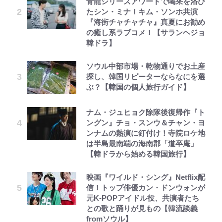
青龍シリーズアワードで喝采を浴び
たシン・ミナ！キム・ソンホ共演
『海街チャチャチャ』真夏にお勧め
の癒し系ラブコメ！【サランヘジョ
韓ドラ】
ソウル中部市場・乾物通りでお土産
探し、韓国リピーターならなにを選
ぶ？【韓国の個人旅行ガイド】
ナム・ジュヒョク除隊後復帰作『ト
ングン』チョ・スンウ＆チャン・ヨ
ンナムの熱演に釘付け！寺院ロケ地
は半島最南端の海南郡「道卒庵」
【韓ドラから始める韓国旅行】
映画『ワイルド・シング』Netflix配
信！トップ俳優カン・ドンウォンが
元K-POPアイドル役、共演者たち
との歌と踊りが見もの【韓流談義
fromソウル】