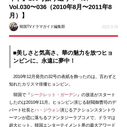
Vol.030〜036（2010年8月〜2011年8
月）】
韓国TVドラマガイド編集部
2022.9.29
■美しさと気高さ、華の魅力を放つ
ヒョ
ンビン
に、永遠に夢中！
2010年12月発売の32号の表紙を飾ったのは、言わずと
知れたカリスマ俳優ヒョンビン。
韓国で『
シークレット・ガーデン
』の放送がスタート
したのは2010年11月。ヒョンビン演じる財閥御曹司のデ
パート社長と
ハ・ジウォン
演じるアクションスタントウ
ーマンが恋に落ちるファンタジーラブコメで、ドラマは
超大ヒット。韓国エンターテイメント界の最大アワード