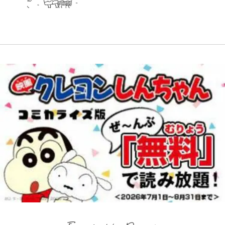
16話(2)
事情』がある」…山尾志桜里が
【自転車】「若いときは登れたんだ
上杉達也の才能を「いち早く見出し
ちゃモテる」 年収7億円・お洒落・
W杯クオーター制への大反発か、
SNSのバッシングにも向き合う理
けど……」 グラベルバイクで暑さ
た人物たち」
包容力…超愛される日本代表
FIFA会長を追い詰めた｢欧州のボイ
由と独自メンタル術
に負けそうなヒルクライム、砂利道
コット｣と再選の行方【FIFA3兆円
を疾走して少年時代を振り返る50
の野望と2度のオウンゴール、来年
代の夏 長野県｜2026年
3月の会長選】(3)