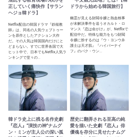
混乱する教育現場の秩序を
「中文観光団地」とは?【韓
正していく痛快作【サラン
ドラから始める韓国旅行】
ヘジョ韓ドラ】
幽霊が見える財閥令嬢と熱血検事
が未解決事件を追うオカルト・ロ
Netflix配信の韓国ドラマ『鉄槌教
マンス『恋は命がけ』が、Netflixで
師』は、同名の人気ウェブトゥー
配信中だ。特殊な能力をもつ財閥
ンを原作としたアクション大作
令嬢に扮するのは『ウ・ヨンウ弁
だ。その人気は韓国国内だけにと
護士は天才肌』『ハイパーナイ
どまらない。すでに世界各国で大
フ』のパク・ウン...
ヒット中で、日本でもNetflix人気ラ
ンキングで堂々の...
韓ドラ史上に残る名作史劇
歴史に翻弄される至高の純
『恋人』”演技の神”ナムグ
愛を描いた史劇『恋人』俳
ン・ミンが主人公の深い孤
優魂を存分に見せたナムグ