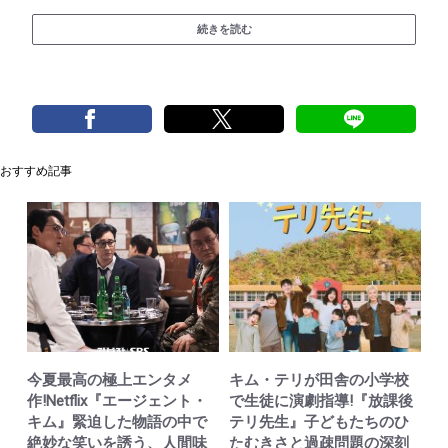
続きを読む
おすすめ記事
今夏最高の極上エンタメ
キム・テリが田舎の小学校
作!Netflix『エージェント・
で生徒に演劇指導!『放課後
キム』緊迫した物語の中で
テリ先生』子どもたちのひ
絶妙な笑いを誘う、人間味
たむきさと過疎問題の深刻