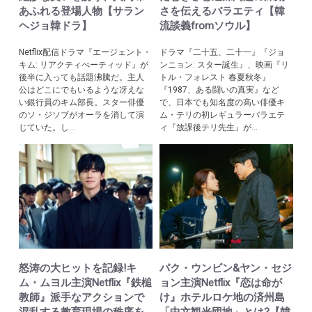
あふれる登場人物【サラン
さを伝えるバラエティ【韓
ヘジョ韓ドラ】
流談義fromソウル】
Netflix配信ドラマ『エージェント・
ドラマ『二十五、二十一』『ジョ
キム: リアクティべーティッド』が
ンニョン: スター誕生』、映画『リ
後半に入っても話題沸騰だ。主人
トル・フォレスト 春夏秋冬』
公はどこにでもいるような冴えな
『1987、ある闘いの真実』など
い銀行員のキム部長。スター俳優
で、日本でも知名度の高い俳優キ
のソ・ジソブがオーラを消して演
ム・テリの初レギュラーバラエテ
じていた。し...
ィ『放課後テリ先生』が...
怒涛の大ヒットを記録!キ
パク・ウンビン&ヤン・セジ
ム・ムヨル主演Netflix『鉄槌
ョン主演Netflix『恋は命が
教師』派手なアクションで
け』ホテルロケ地の済州島