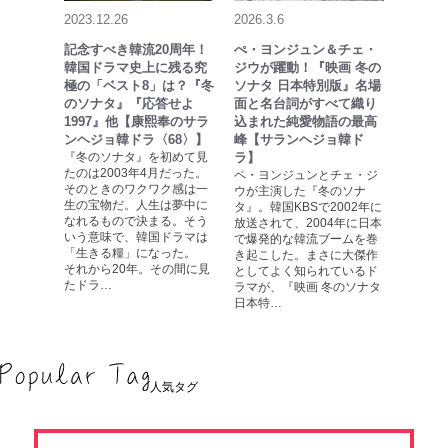
2023.12.26
2026.3.6
記念すべき韓流20周年！
ぺ・ヨンジュン＆チェ・
韓国ドラマ史上に残る究
ジウが躍動！『映画 冬の
極の「ベスト8」は？『冬
ソナタ 日本特別版』名場
のソナタ』『応答せよ
面と名台詞がすべて織り
1997』他【康熙奉のサラ
込まれた純愛物語の最高
ンヘジョ韓ドラ〈68〉】
峰【サランヘジョ韓ド
『冬のソナタ』を初めて見
ラ】
たのは2003年4月だった。
ペ・ヨンジュンとチェ・ジ
そのときのワクワク感は一
ウが主演した『冬のソナ
生の宝物だ。人生は夢中に
タ』。韓国KBSで2002年に
なれるもので決まる。そう
放送されて、2004年に日本
いう意味で、韓国ドラマは
で爆発的な韓流ブームを巻
「生きる糧」になった。
き起こした。まさに大傑作
それから20年。その間に見
としてよく知られているド
たドラ…
ラマが、『映画 冬のソナタ
日本特…
人気タグ