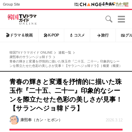
Group Site
🎬
ドラマ & 映画
🎤
K-POP
💄
コスメ
✈️
旅行
🍱
グ
韓国TVドラマガイド ONLINE
連載一覧
康煕奉のサランヘジョ韓ドラ
青春の輝きと変遷を抒情的に描いた珠玉作『二十五、二十一』印象的なシー
ンを際立たせた色彩の美しさが見事！【サランヘジョ韓ドラ】 | 概要（概要）
青春の輝きと変遷を抒情的に描いた珠
玉作『二十五、二十一』印象的なシー
ンを際立たせた色彩の美しさが見事！
【サランヘジョ韓ドラ】
康熙奉（カン・ヒボン）
2026.3.12