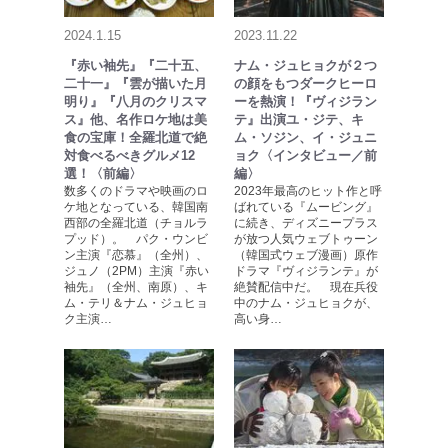
2024.1.15
2023.11.22
『赤い袖先』『二十五、
ナム・ジュヒョクが２つ
二十一』『雲が描いた月
の顔をもつダークヒーロ
明り』『八月のクリスマ
ーを熱演！『ヴィジラン
ス』他、名作ロケ地は美
テ』出演ユ・ジテ、キ
食の宝庫！全羅北道で絶
ム・ソジン、イ・ジュニ
対食べるべきグルメ12
ョク〈インタビュー／前
選！〈前編〉
編〉
数多くのドラマや映画のロ
2023年最高のヒット作と呼
ケ地となっている、韓国南
ばれている『ムービング』
西部の全羅北道（チョルラ
に続き、ディズニープラス
プッド）。 パク・ウンビ
が放つ人気ウェブトゥーン
ン主演『恋慕』（全州）、
（韓国式ウェブ漫画）原作
ジュノ（2PM）主演『赤い
ドラマ『ヴィジランテ』が
袖先』（全州、南原）、キ
絶賛配信中だ。 現在兵役
ム・テリ＆ナム・ジュヒョ
中のナム・ジュヒョクが、
ク主演…
高い身…