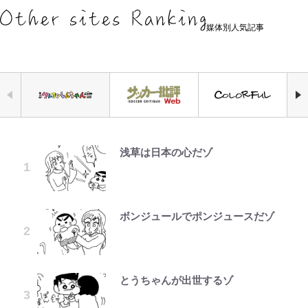
媒体別人気記事
浅草は日本の心だゾ
｢お土産最高すぎ笑｣｢どうやって入
空の轍と大地の雲と 第1回
公式-ヒロインが来る前に妊娠しま
元衆院議員・山尾志桜里が語る誹謗
やってはいけない！「キャンプツー
『ONE PIECE』今後の展開に絡ん
「危ない」「やめて」第1子妊娠中
手？｣ブライトン帰還の三笘薫、同
した~詰んだはずの悪役令嬢です
中傷動画…「計り知れない」切り抜
リング」での「NGパッキング」7
できそうな「意味深な表紙連載」
の田中みな実、ゴリゴリヒール着用
僚に“ポケカ”をプレゼント！｢薫の
が、どうやら違うようです~ 第1話
き落選運動の影響と今語る「保育園
選！ 安全＆快適につながる「荷物
「神」エネルの月での展開に、元王
に心配の声…ザックリ衣装にも意見
笑顔見れてよかった｣｢大喜びのリ
落ちた日本死ね」
の順序や位置」積載のコツとは？
下七武海の謎めいた過去も…
続々
ュテル可愛すぎ｣
「実体験レポ」
ボンジュールでポンジュースだゾ
第3回 出版までの道のり・その2
公式-転生したら平民でした。~生活
FRUITS ZIPPER鎮西寿々歌が語る
「BOSS×ポケモン30周年」第2弾
趣里「ショック」初めて語った“重
水準に耐えられないので貴族を目指
｢モデルやってる｣｢かっけぇ｣三笘
『天才てれびくん』時代の学びと
アユは「怒らせて掛ける」魚だっ
コラボ実施！ 新商品「歴戦の微
い意味” 三山凌輝「無反省メー
します~ 第37話(2)
薫がブライトン新ユニのモデルで完
22歳でアイドルの道を切り拓いた
た！ ルアーを追わせて釣りあげる
糖」や図鑑缶登場にファン歓喜「見
ル」文春第2弾で“一家の限界”報道
全復活！“King”の帰還に｢チームか
「人生最大の決断」
「アユイング」のオリジナリティ＆
つけたら即購入！」
も
とうちゃんが出世するゾ
レビュー『仮面家族』悠木シュン・
公式-ゲーム知識で最強に成ったモ
ら大歓迎されてる｣｢元気な姿見れ
おもしろさを知る
著
ブ兵士は、真の実力を隠したい 第
て…｣
誹謗中傷も「『そうせざるを得ない
南や和也だけじゃない！『タッチ』
【川口春奈と結婚】板倉滉は「めっ