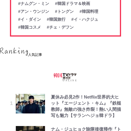
#ナムグン・ミン
#韓国ドラマ＆映画
#アン・ウンジン
#トングン
#韓国料理
#イ・ダイン
#韓国旅行
#イ・ハクジュ
#韓国コスメ
#チェ・デフン
人気記事
夏休み必見2作！Netflix世界的大ヒ
ット『エージェント・キム』『鉄槌
教師』無敵の強さ炸裂！熱い人間描
写も魅力【サランヘジョ韓ドラ】
ナム・ジュヒョク除隊後復帰作『ト