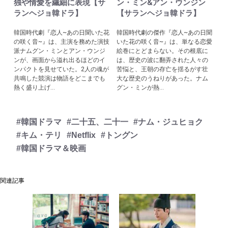
独や情愛を繊細に表現【サ
ン・ミン&アン・ウンジン
ランヘジョ韓ドラ】
【サランヘジョ韓ドラ】
韓国時代劇『恋人~あの日聞いた花
韓国時代劇の傑作『恋人~あの日聞
の咲く音~』は、主演を務めた演技
いた花の咲く音~』は、単なる恋愛
派ナムグン・ミンとアン・ウンジ
絵巻にとどまらない。その根底に
ンが、画面から溢れ出るほどのイ
は、歴史の波に翻弄された人々の
ンパクトを見せていた。2人の魂が
苦悩と、王朝の存亡を揺るがす壮
共鳴した競演は物語をどこまでも
大な歴史のうねりがあった。ナム
熱く盛り上げ...
グン・ミンが熱...
#韓国ドラマ
#二十五、二十一
#ナム・ジュヒョク
#キム・テリ
#Netflix
#トングン
#韓国ドラマ＆映画
関連記事