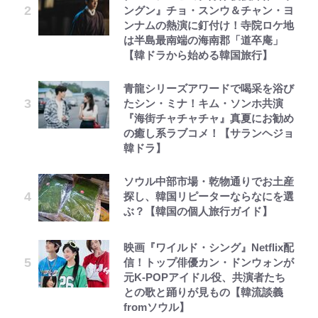
ングン』チョ・スンウ＆チャン・ヨ
ンナムの熱演に釘付け！寺院ロケ地
は半島最南端の海南郡「道卒庵」
【韓ドラから始める韓国旅行】
青龍シリーズアワードで喝采を浴び
たシン・ミナ！キム・ソンホ共演
『海街チャチャチャ』真夏にお勧め
の癒し系ラブコメ！【サランヘジョ
韓ドラ】
ソウル中部市場・乾物通りでお土産
探し、韓国リピーターならなにを選
ぶ？【韓国の個人旅行ガイド】
映画『ワイルド・シング』Netflix配
信！トップ俳優カン・ドンウォンが
元K-POPアイドル役、共演者たち
との歌と踊りが見もの【韓流談義
fromソウル】