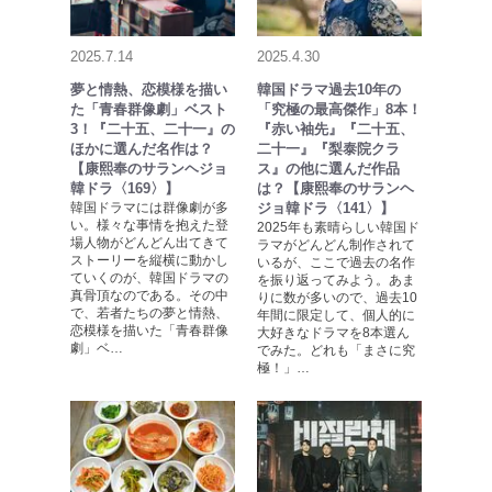
2025.7.14
2025.4.30
夢と情熱、恋模様を描い
韓国ドラマ過去10年の
た「青春群像劇」ベスト
「究極の最高傑作」8本！
3！『二十五、二十一』の
『赤い袖先』『二十五、
ほかに選んだ名作は？
二十一』『梨泰院クラ
【康熙奉のサランヘジョ
ス』の他に選んだ作品
韓ドラ〈169〉】
は？【康熙奉のサランヘ
韓国ドラマには群像劇が多
ジョ韓ドラ〈141〉】
い。様々な事情を抱えた登
2025年も素晴らしい韓国ド
場人物がどんどん出てきて
ラマがどんどん制作されて
ストーリーを縦横に動かし
いるが、ここで過去の名作
ていくのが、韓国ドラマの
を振り返ってみよう。あま
真骨頂なのである。その中
りに数が多いので、過去10
で、若者たちの夢と情熱、
年間に限定して、個人的に
恋模様を描いた「青春群像
大好きなドラマを8本選ん
劇」ベ…
でみた。どれも「まさに究
極！」…