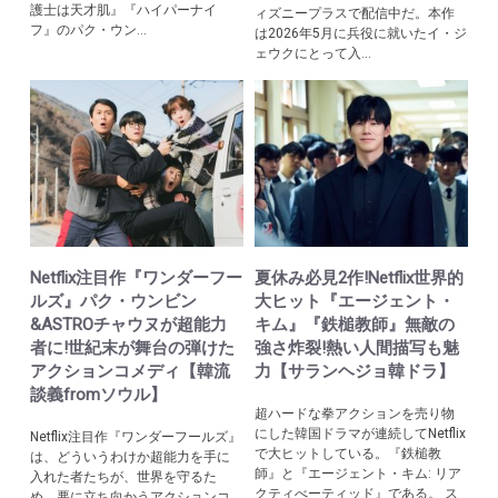
護士は天才肌』『ハイパーナイ
ィズニープラスで配信中だ。本作
フ』のパク・ウン...
は2026年5月に兵役に就いたイ・ジ
ェウクにとって入...
Netflix注目作『ワンダーフー
夏休み必見2作!Netflix世界的
ルズ』パク・ウンビン
大ヒット『エージェント・
&ASTROチャウヌが超能力
キム』『鉄槌教師』無敵の
者に!世紀末が舞台の弾けた
強さ炸裂!熱い人間描写も魅
アクションコメディ【韓流
力【サランヘジョ韓ドラ】
談義fromソウル】
超ハードな拳アクションを売り物
にした韓国ドラマが連続してNetflix
Netflix注目作『ワンダーフールズ』
で大ヒットしている。『鉄槌教
は、どういうわけか超能力を手に
師』と『エージェント・キム: リア
入れた者たちが、世界を守るた
クティべーティッド』である。 ス
め、悪に立ち向かうアクションコ