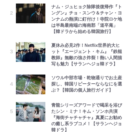
ナム・ジュヒョク除隊後復帰作『ト
ングン』チョ・スンウ＆チャン・ヨ
ンナムの熱演に釘付け！寺院ロケ地
は半島最南端の海南郡「道卒庵」
【韓ドラから始める韓国旅行】
夏休み必見2作！Netflix世界的大ヒ
ット『エージェント・キム』『鉄槌
教師』無敵の強さ炸裂！熱い人間描
写も魅力【サランヘジョ韓ドラ】
ソウル中部市場・乾物通りでお土産
探し、韓国リピーターならなにを選
ぶ？【韓国の個人旅行ガイド】
青龍シリーズアワードで喝采を浴び
たシン・ミナ！キム・ソンホ共演
『海街チャチャチャ』真夏にお勧め
の癒し系ラブコメ！【サランヘジョ
韓ドラ】