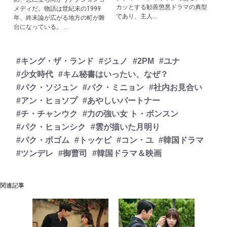
カッとする勧善懲悪ドラマの典型
メディだ。物語は世紀末の1999
であり、主人...
年、終末論が広がる地方の町が舞
台になっている。 ...
#キング・ザ・ランド
#ジュノ
#2PM
#ユナ
#少女時代
#キム秘書はいったい、なぜ？
#パク・ソジュン
#パク・ミニョン
#社内お見合い
#アン・ヒョソプ
#あやしいパートナー
#チ・チャンウク
#力の強い女 ト・ボンスン
#パク・ヒョンシク
#雲が描いた月明り
#パク・ボゴム
#トッケビ
#コン・ユ
#韓国ドラマ
#ツンデレ
#御曹司
#韓国ドラマ＆映画
関連記事