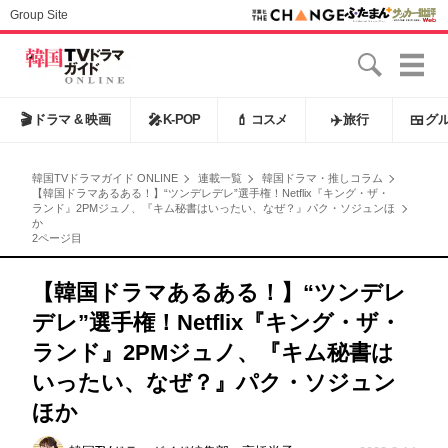
Group Site
🎬
ドラマ & 映画
🎤
K-POP
💄
コスメ
✈️
旅行
🍱
グ
韓国TVドラマガイド ONLINE
連載一覧
韓国ドラマ・推しコラム
【韓国ドラマあるある！】“ツンデレデレ”選手権！Netflix『キング・ザ・
ランド』2PMジュノ、『キム秘書はいったい、なぜ？』パク・ソジュンほ
か
2ページ目
【韓国ドラマあるある！】“ツンデレ
デレ”選手権！Netflix『キング・ザ・
ランド』2PMジュノ、『キム秘書は
いったい、なぜ？』パク・ソジュン
ほか