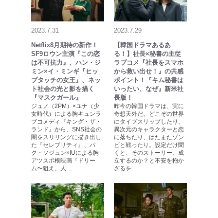
2023.7.31
2023.7.29
Netflix8月期待の新作！
【韓国ドラマあるあ
SF9ロウン主演『この恋
る！】社長×秘書の主従
は不可抗力』、ハン・ジ
ラブコメ『社長をスマホ
ミン×イ・ミンギ『ヒッ
から救い出せ！』の共感
プタッチの女王』、ネッ
ポイント！『キム秘書は
ト社会の光と影を描く
いったい、なぜ』新米社
『マスクガール』
長版！
ジュノ（2PM）×ユナ（少
昨今の韓国ドラマは、実に
女時代）による胸キュンラ
奇想天外だ。どこぞの世界
ブコメディ『キング・ザ・
にタイプスリップしたり、
ランド』から、SNS社会の
異次元のキャラクターと恋
闇をスリリングに描き出し
に落ちたり、はたまたゾン
た『セレブリティ』、パ
ビと戦ったり。設定だけ聞
ク・ソジュン×IUによる胸
くと、そのストーリー、成
アツスポ根映画『ドリー
立するのか？と不安を抱か
ム〜狙え、人…
ざるを…