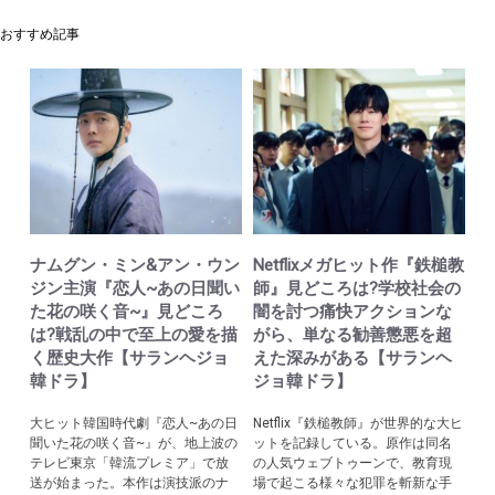
おすすめ記事
ナムグン・ミン&アン・ウン
Netflixメガヒット作『鉄槌教
ジン主演『恋人~あの日聞い
師』見どころは?学校社会の
た花の咲く音~』見どころ
闇を討つ痛快アクションな
は?戦乱の中で至上の愛を描
がら、単なる勧善懲悪を超
く歴史大作【サランヘジョ
えた深みがある【サランヘ
韓ドラ】
ジョ韓ドラ】
大ヒット韓国時代劇『恋人~あの日
Netflix『鉄槌教師』が世界的な大ヒ
聞いた花の咲く音~』が、地上波の
ットを記録している。原作は同名
テレビ東京「韓流プレミア」で放
の人気ウェブトゥーンで、教育現
送が始まった。本作は演技派のナ
場で起こる様々な犯罪を斬新な手