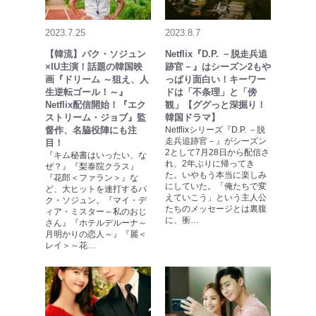
2023.7.25
2023.8.7
【韓流】パク・ソジュン
Netflix『D.P. －脱走兵追
×IU主演！話題の韓国映
跡官－』はシーズン2もや
画『ドリーム ～狙え、人
っぱり面白い！キーワー
生逆転ゴール！～』
ドは「不条理」と「傍
Netflix配信開始！『エク
観」【ググっと深掘り！
ストリーム・ジョブ』監
韓国ドラマ】
督作、名脇役陣にも注
Netflixシリーズ『D.P. －脱
走兵追跡官－』がシーズン
目！
2として7月28日から配信さ
『キム秘書はいったい、な
れ、2年ぶりに帰ってき
ぜ？』『梨泰院クラス』
た。いやもう本当に楽しみ
『花郎＜ファラン＞』な
にしていた。「俺たちで変
ど、大ヒットを連打するパ
えていこう」という主人公
ク・ソジュン。『マイ・デ
たちのメッセージとは裏腹
ィア・ミスター～私のおじ
に、衝…
さん』『ホテルデルーナ～
月明かりの恋人～』『麗＜
レイ＞～花…