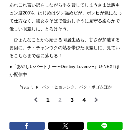
あれこれ言い訳をしながら手を貸してしまうさまは胸キ
ュン度200%。はじめはツン強めだが、ボンヒが気になっ
て仕方なく、彼女をそばで愛おしそうに見守る柔らかで
優しい眼差しに、とろけそう。
ひょんなことから始まる同居生活も、甘さが加速する
要因に。チ・チャンウクの熱を帯びた眼差しに、見てい
るこちらまで恋に落ちる！
●『あやしいパートナー〜Destiny Lovers〜』U-NEXTほ
か配信中
パク・ヒョンシク、パク・ボゴムほか
1
2
3
4