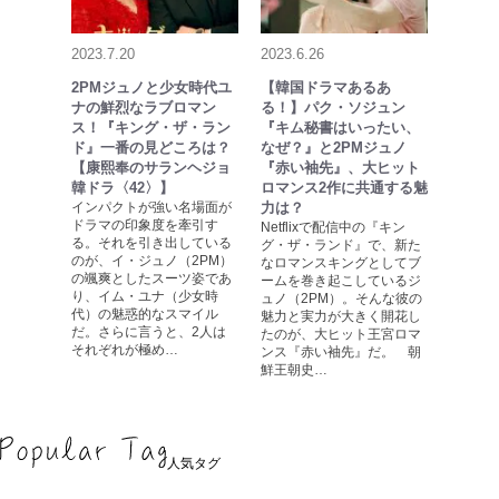
2023.7.20
2023.6.26
2PMジュノと少女時代ユ
【韓国ドラマあるあ
ナの鮮烈なラブロマン
る！】パク・ソジュン
ス！『キング・ザ・ラン
『キム秘書はいったい、
ド』一番の見どころは？
なぜ？』と2PMジュノ
【康熙奉のサランヘジョ
『赤い袖先』、大ヒット
韓ドラ〈42〉】
ロマンス2作に共通する魅
インパクトが強い名場面が
力は？
ドラマの印象度を牽引す
Netflixで配信中の『キン
る。それを引き出している
グ・ザ・ランド』で、新た
のが、イ・ジュノ（2PM）
なロマンスキングとしてブ
の颯爽としたスーツ姿であ
ームを巻き起こしているジ
り、イム・ユナ（少女時
ュノ（2PM）。そんな彼の
代）の魅惑的なスマイル
魅力と実力が大きく開花し
だ。さらに言うと、2人は
たのが、大ヒット王宮ロマ
それぞれが極め…
ンス『赤い袖先』だ。 朝
鮮王朝史…
人気タグ