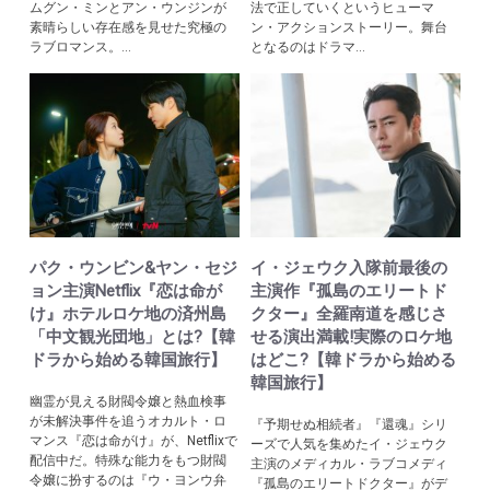
ムグン・ミンとアン・ウンジンが
法で正していくというヒューマ
素晴らしい存在感を見せた究極の
ン・アクションストーリー。舞台
ラブロマンス。...
となるのはドラマ...
パク・ウンビン&ヤン・セジ
イ・ジェウク入隊前最後の
ョン主演Netflix『恋は命が
主演作『孤島のエリートド
け』ホテルロケ地の済州島
クター』全羅南道を感じさ
「中文観光団地」とは?【韓
せる演出満載!実際のロケ地
ドラから始める韓国旅行】
はどこ?【韓ドラから始める
韓国旅行】
幽霊が見える財閥令嬢と熱血検事
が未解決事件を追うオカルト・ロ
『予期せぬ相続者』『還魂』シリ
マンス『恋は命がけ』が、Netflixで
ーズで人気を集めたイ・ジェウク
配信中だ。特殊な能力をもつ財閥
主演のメディカル・ラブコメディ
令嬢に扮するのは『ウ・ヨンウ弁
『孤島のエリートドクター』がデ