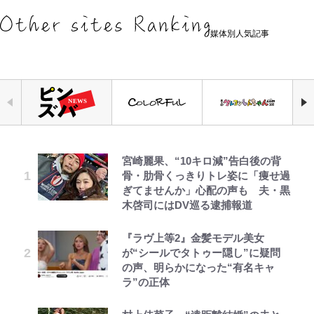
媒体別人気記事
宮崎麗果、“10キロ減”告白後の背
空の轍と大地の雲と 第1回
じいちゃんの夏の思い出だゾ
｢最後の1枚…ワルぃゎ〜｣鈴木優磨
錦織一清の写真集はなぜ私服なの
「見るんじゃなかった」怪奇に心
公式-異世界クラフトぐらし~自由気
【当事者が語る】“海なし県民”と
骨・肋骨くっきりトレ姿に「痩せ過
が激勝翌日に写真12枚投稿→渾身
か…高級ブランドをやめ等身大の自
霊、未確認生命体まで…昭和キッズ
ままな生産職のほのぼのスローライ
海に行くなら教えてあげてほしい
ぎてませんか」心配の声も 夫・黒
の“煽りショット”に興奮！｢最後の
分を表現する現在「ちゃんとおじい
を震え上がらせた「恐怖のテレビ番
フ~ 第45話(3)
「3つの事」 あまりの“不慣れ”さが
木啓司にはDV巡る逮捕報道
1枚までの壮大なフリ｣｢知念くんの
ちゃんに」
組」
招いた「ガッカリ経験」レポ
ことどんだけ好きなんよｗ｣
第3回 出版までの道のり・その2
毎日お風呂に入れたいゾ
公式-魔王様、リトライ!R R第58話
『ラヴ上等2』金髪モデル美女
「のりの芝居は観たいと」藤原紀香
「ハイキュー!! おせち2027」の予
青く美しい「幸せのブルービー」の
(3)
が“シールでタトゥー隠し”に疑問
｢マジでなんちゅー作戦なの槙野監
が明かす夫・片岡愛之助との関係
約がスタート！“春高”を見事表現
正体とは？ 身近な場所で見つける
の声、明らかになった“有名キャ
督w｣ベンチ前に掲げられた｢マテ
性…互いに一番のお客さんで刺激を
した三段重にファン感激「エモすぎ
コツを紹介【あなたのすぐそばにい
ラ”の正体
茶｣｢白い犬｣｢爆弾｣｢合コン｣のイラ
もらう存在
る」
る「季節の虫」の探し方 vol.21】
レビュー『仮面家族』悠木シュン・
えびめしの流儀
公式-学園騎士のレベルアップ!レベ
スト入り作戦ボードにファン困惑！
著
ル1000超えの転生者、落ちこぼれ
｢想像よりデカくて吹いた｣