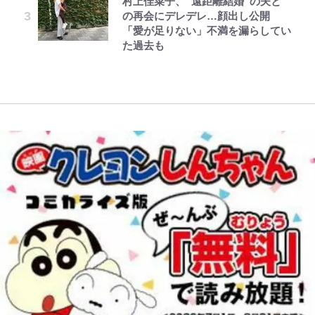
村上佳菜子、“遠距離結婚”の夫と
人気漫画家・江口寿史がお金がなく
「あまりにも強すぎる…」『呪術廻
「電気風呂の数は全国一」温泉じゃ
クラスに入学。そして、 第64話(3)
の再会にデレデレ…顔出し公開
て原画を売却!? 画集『KING OF
戦≡』で描かれた、本編最強の呪術
ないのに大満足！ 上高地帰りに寄
「愛が足りない」不満を漏らしてい
｢なんじゃこりゃあああ！｣本田圭
POP』で起死回生！
師たちの「その後」 虎杖、東堂、
りたい「林檎の湯屋 おぶ～」【山
た過去も
佑の古巣ミラン、漆黒×蛍光レッド
釘崎らの数十年後の姿とは
帰り、今日はどこでととのう？
の超絶クールな新サードユニに世界
vol.7】
が熱狂｢サードなのにズルい｣｢こり
ゃかっけえわ｣