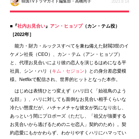
韓国TVドラマガイド編集部・高橋尚子
2023.8.14
■『
社内お見合い
』
アン・ヒョソプ
（カン・テム役）
［2022年］
能力・財力・ルックスすべてを兼ね備えた財閥3世のイ
ケメン社長（CEO）、カン・テム（アン・ヒョソプ）
と、代理お見合いにより彼の恋人を演じるはめになる平
社員、シン・ハリ（
キム・セジョン
）との身分差恋愛模
様。Netflixで配信され、世界的ヒットとなった本作。
はじめは表情ひとつ変えず（ハリ曰く「始祖鳥のよう
な顔」）、ハリに対しても面倒なお見合い相手くらいな
冷たい態度だが、ハチャメチャな彼女が気になり出し、
あっという間にプロポーズ（ただし、「祖父が強要する
お見合いから逃げるためのニセ恋人」契約のため）。契
約恋愛にもかかわらず、わかりやすくハリにハマってい