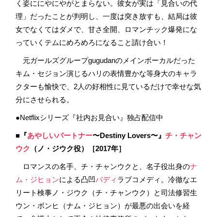
く姿ににやにやがとまらない。彼女が実は「見合いの代
理」だったことが判明し、一度は突き放すも、結局は彼
女でなくてはダメで、甘さ全開、ロマンチック爆発にな
っていくテムにめろめろになること請け合い！
元ガールズグループgugudanのメインボーカルだった
キム・セジョン演じるハリの表情豊かな等身大のキャラ
クターも愉快で、2人の好相性に見ているだけで幸せな気
分にさせられる。
●Netflixシリーズ『社内お見合い』独占配信中
■『
あやしいパートナー
〜Destiny Lovers〜』
チ・チャン
ウク
（ノ・ジウク役）［2017年］
ロマンスの名手、チ・チャンウクと、名子役出身の
ナ
ム・ジヒョン
による凸凹
バディ
ラブコメディ。冷徹なエ
リート検事ノ・ジウク（チ・チャンウク）と司法修習生
ウン・ボンヒ（ナム・ジヒョン）が最悪の出会いを経