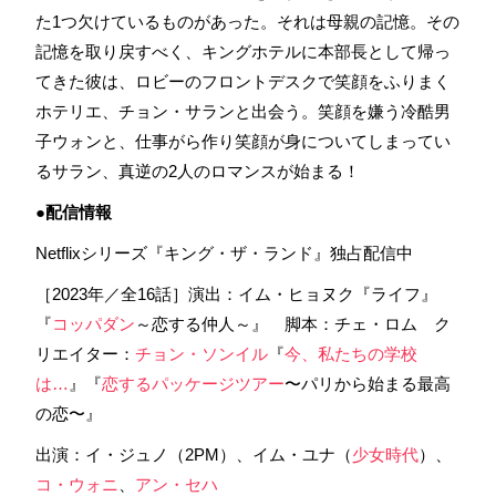
た1つ欠けているものがあった。それは母親の記憶。その
記憶を取り戻すべく、キングホテルに本部長として帰っ
てきた彼は、ロビーのフロントデスクで笑顔をふりまく
ホテリエ、チョン・サランと出会う。笑顔を嫌う冷酷男
子ウォンと、仕事がら作り笑顔が身についてしまってい
るサラン、真逆の2人のロマンスが始まる！
●配信情報
Netflixシリーズ『キング・ザ・ランド』独占配信中
［2023年／全16話］演出：イム・ヒョヌク『ライフ』
『
コッパダン
～恋する仲人～』 脚本：チェ・ロム ク
リエイター：
チョン・ソンイル
『
今、私たちの学校
は…
』『
恋するパッケージツアー
〜パリから始まる最高
の恋〜』
出演：イ・ジュノ（2PM）、イム・ユナ（
少女時代
）、
コ・ウォニ
、
アン・セハ