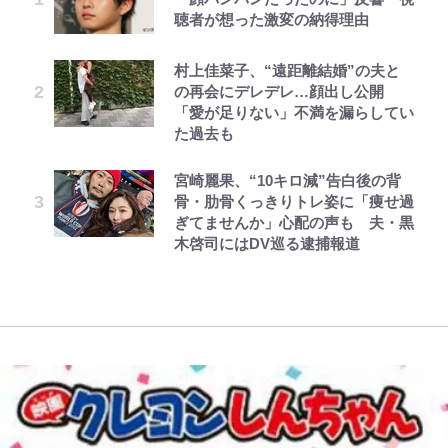
聴者が想った激変の納得理由
が、どうやら違うようです~ 第1話
「吾妻小富士」火口を1周する「1
分を表現する現在「ちゃんとおじい
の超絶クールな新サードユニに世界
を経て樋口毅宏に語ったこと
時間半ハイキング」パノラマ絶景レ
ちゃんに」
が熱狂｢サードなのにズルい｣｢こり
ポ【福島県福島市】
ゃかっけえわ｣
村上佳菜子、“遠距離結婚”の夫と
公式-聖女じゃないと追放されたの
オラの引越し物語 サボテン大襲撃
第3回 出版までの道のり・その2
1万円超えも「納得のクオリティ」
「のりの芝居は観たいと」藤原紀香
の再会にデレデレ…顔出し公開
で、もふもふ従者(聖獣)とおにぎり
『この素晴らしい世界に祝福を！』
【知ってる？「日本本土四極踏破証
が明かす夫・片岡愛之助との関係
｢最後の1枚…ワルぃゎ〜｣鈴木優磨
「愛が足りない」不満を漏らしてい
を握る 第53話(1)
10万針以上の密度で再現された“め
明書」】広島から本州4島の最南端
性…互いに一番のお客さんで刺激を
が激勝翌日に写真12枚投稿→渾身
た過去も
ぐみん刺繍ワークシャツ”にファン
へ「ドライブがてら行ってみた」意
もらう存在
の“煽りショット”に興奮！｢最後の
も感動
公式-おっさん底辺治癒士と愛娘の
でっかい男になりたいゾ
レビュー『仮面家族』悠木シュン・
外な結果！「車中泊レポート」
1枚までの壮大なフリ｣｢知念くんの
宮崎麗果、“10キロ減”告白後の背
辺境ライフ ~中年男が回復スキルに
著
ことどんだけ好きなんよｗ｣
江口洋介の人生最大のCHANGEは
骨・肋骨くっきりトレ姿に「痩せ過
映画『ちいかわ』入場者特典「第２
覚醒して、英雄へ成り上がる~ 第82
「電気風呂の数は全国一」温泉じゃ
「ファミリーができたこと」時には
ぎてませんか」心配の声も 夫・黒
弾」がスタート！まさかの人気アイ
話(1)
ないのに大満足！ 上高地帰りに寄
30人で…江口流“普通の”子育てメ
｢知念さんを煽ってたのと同じ
木啓司にはDV巡る逮捕報道
テムに称賛続々「豪華すぎる！」
りたい「林檎の湯屋 おぶ～」【山
ソッドとは
人？｣鹿島・鈴木優磨、大逆転勝利
帰り、今日はどこでととのう？
後の“超・優等生インタビュー”が
vol.7】
話題！｢試合中とのギャップw｣｢礼
儀正しいイケメンやな」