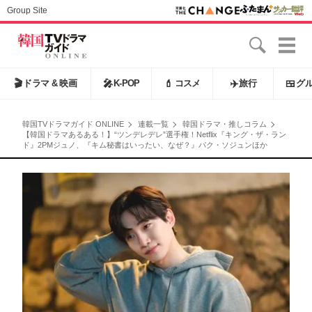
Group Site
🎬
ドラマ & 映画
🎤
K-POP
💄
コスメ
✈️
旅行
🍱
グ
韓国TVドラマガイド ONLINE
連載一覧
韓国ドラマ・推しコラム
【韓国ドラマあるある！】“ツンデレデレ”選手権！Netflix『キング・ザ・ラン
ド』2PMジュノ、『キム秘書はいったい、なぜ？』パク・ソジュンほか