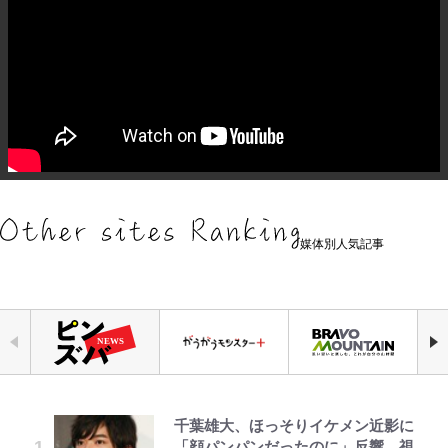
媒体別人気記事
千葉雄大、ほっそりイケメン近影に
公式-ヒロインが来る前に妊娠しま
荒々しい「火山帯」の一端にいるこ
えびめしの流儀
錦織一清の写真集はなぜ私服なの
｢なんじゃこりゃあああ！｣本田圭
空の轍と大地の雲と 第1回
「自分の絵ごと、このジャンルはそ
「顔パンパンだったのに」反響 視
した~詰んだはずの悪役令嬢です
とを体感！ 登頂約10分でも大迫力
か…高級ブランドをやめ等身大の自
佑の古巣ミラン、漆黒×蛍光レッド
ろそろ終わりかな」江口寿史が炎上