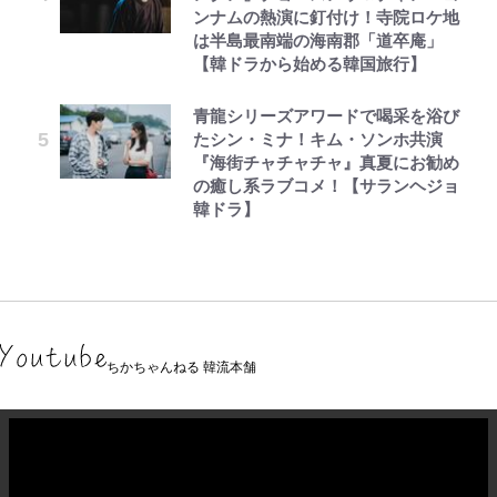
ンナムの熱演に釘付け！寺院ロケ地
は半島最南端の海南郡「道卒庵」
【韓ドラから始める韓国旅行】
青龍シリーズアワードで喝采を浴び
たシン・ミナ！キム・ソンホ共演
『海街チャチャチャ』真夏にお勧め
の癒し系ラブコメ！【サランヘジョ
韓ドラ】
ちかちゃんねる 韓流本舗