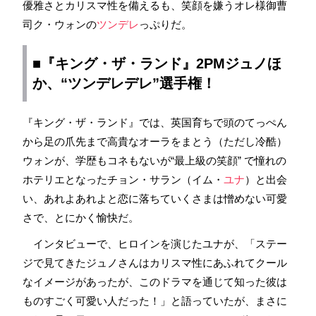
優雅さとカリスマ性を備えるも、笑顔を嫌うオレ様御曹
司ク・ウォンの
ツンデレ
っぷりだ。
■『キング・ザ・ランド』2PMジュノほ
か、“ツンデレデレ”選手権！
『キング・ザ・ランド』では、英国育ちで頭のてっぺん
から足の爪先まで高貴なオーラをまとう（ただし冷酷）
ウォンが、学歴もコネもないが“最上級の笑顔” で憧れの
ホテリエとなったチョン・サラン（イム・
ユナ
）と出会
い、あれよあれよと恋に落ちていくさまは憎めない可愛
さで、とにかく愉快だ。
インタビューで、ヒロインを演じたユナが、「ステー
ジで見てきたジュノさんはカリスマ性にあふれてクール
なイメージがあったが、このドラマを通じて知った彼は
ものすごく可愛い人だった！」と語っていたが、まさに