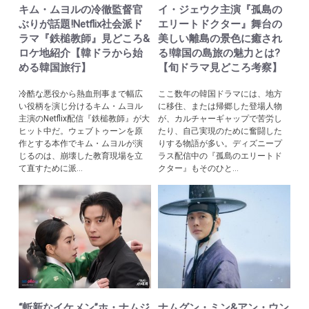
キム・ムヨルの冷徹監督官
イ・ジェウク主演『孤島の
ぶりが話題!Netflix社会派ド
エリートドクター』舞台の
ラマ『鉄槌教師』見どころ&
美しい離島の景色に癒され
ロケ地紹介【韓ドラから始
る!韓国の島旅の魅力とは?
める韓国旅行】
【旬ドラマ見どころ考察】
冷酷な悪役から熱血刑事まで幅広
ここ数年の韓国ドラマには、地方
い役柄を演じ分けるキム・ムヨル
に移住、または帰郷した登場人物
主演のNetflix配信『鉄槌教師』が大
が、カルチャーギャップで苦労し
ヒット中だ。ウェブトゥーンを原
たり、自己実現のために奮闘した
作とする本作でキム・ムヨルが演
りする物語が多い。ディズニープ
じるのは、崩壊した教育現場を立
ラス配信中の『孤島のエリートド
て直すために派...
クター』もそのひと...
“斬新なイケメン”ホ・ナムジ
ナムグン・ミン&アン・ウン