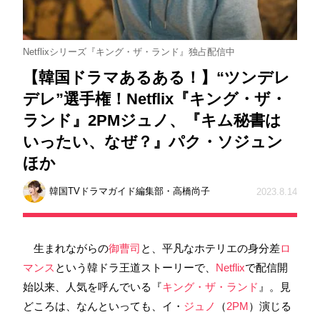
Netflixシリーズ『キング・ザ・ランド』独占配信中
【韓国ドラマあるある！】“ツンデレ
デレ”選手権！Netflix『キング・ザ・
ランド』2PMジュノ、『キム秘書は
いったい、なぜ？』パク・ソジュン
ほか
韓国TVドラマガイド編集部・高橋尚子
2023.8.14
生まれながらの
御曹司
と、平凡なホテリエの身分差
ロ
マンス
という韓ドラ王道ストーリーで、
Netflix
で配信開
始以来、人気を呼んでいる『
キング・ザ・ランド
』。見
どころは、なんといっても、イ・
ジュノ
（
2PM
）演じる