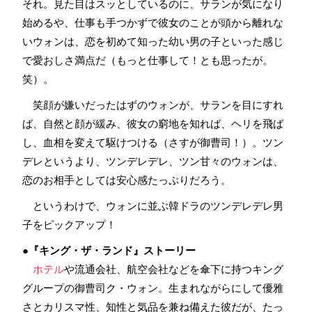
それ。見た目はスッとしているのに、サランが気になり
始めるや、仕事も手つかずで彼女のことが頭から離れな
いウォンは、恋を初めて知った幼い男の子といった感じ
で愛おしさ満点だ（もっと仕事して！とも思ったが。
笑）。
笑顔が嫌いだったはずのウォンが、サランを目にすれ
ば、自然と顔が緩み、彼女の窮地を知れば、ヘリを飛ば
し、血相を変えて駆けつける（さすが御曹司！）。ツン
デレというより、ツンデレデレ、ツン甘々のウォンは、
恋のお相手としては安心感たっぷりだろう。
というわけで、ウォンに並ぶ韓ドラのツンデレデレ男
子をピックアップ！
●『キング・ザ・ランド』ストーリー
ホテル
や流通会社、航空会社などを傘下に持つキング
グループの御曹司ク・ウォン。生まれながらにして優雅
さとカリスマ性、知性と気品を兼ね備えた彼だが、たっ