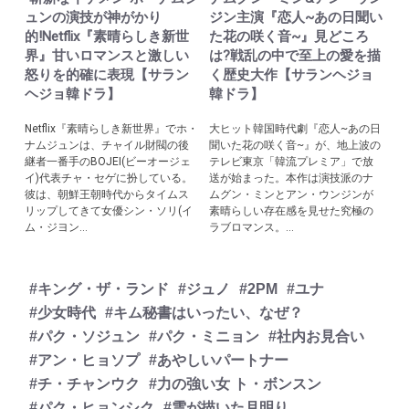
ュンの演技が神がかり
ジン主演『恋人~あの日聞い
的!Netflix『素晴らしき新世
た花の咲く音~』見どころ
界』甘いロマンスと激しい
は?戦乱の中で至上の愛を描
怒りを的確に表現【サラン
く歴史大作【サランヘジョ
ヘジョ韓ドラ】
韓ドラ】
Netflix『素晴らしき新世界』でホ・
大ヒット韓国時代劇『恋人~あの日
ナムジュンは、チャイル財閥の後
聞いた花の咲く音~』が、地上波の
継者一番手のBOJEI(ビーオージェ
テレビ東京「韓流プレミア」で放
イ)代表チャ・セゲに扮している。
送が始まった。本作は演技派のナ
彼は、朝鮮王朝時代からタイムス
ムグン・ミンとアン・ウンジンが
リップしてきて女優シン・ソリ(イ
素晴らしい存在感を見せた究極の
ム・ジヨン...
ラブロマンス。...
#キング・ザ・ランド
#ジュノ
#2PM
#ユナ
#少女時代
#キム秘書はいったい、なぜ？
#パク・ソジュン
#パク・ミニョン
#社内お見合い
#アン・ヒョソプ
#あやしいパートナー
#チ・チャンウク
#力の強い女 ト・ボンスン
#パク・ヒョンシク
#雲が描いた月明り