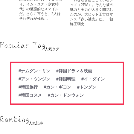
ームを巻き起こしているジ
り、イム・ユナ（少女時
ュノ（2PM）。そんな彼の
代）の魅惑的なスマイル
魅力と実力が大きく開花し
だ。さらに言うと、2人は
たのが、大ヒット王宮ロマ
それぞれが極め…
ンス『赤い袖先』だ。 朝
鮮王朝史…
人気タグ
#ナムグン・ミン
#韓国ドラマ＆映画
#アン・ウンジン
#韓国料理
#イ・ダイン
#韓国旅行
#カン・ギヨン
#トングン
#韓国コスメ
#カン・ドンウォン
人気記事