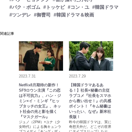
#パク・ボゴム
#トッケビ
#コン・ユ
#韓国ドラマ
#ツンデレ
#御曹司
#韓国ドラマ＆映画
関連記事
2023.7.31
2023.7.29
Netflix8月期待の新作！
【韓国ドラマあるあ
SF9ロウン主演『この恋
る！】社長×秘書の主従
は不可抗力』、ハン・ジ
ラブコメ『社長をスマホ
ミン×イ・ミンギ『ヒッ
から救い出せ！』の共感
プタッチの女王』、ネッ
ポイント！『キム秘書は
ト社会の光と影を描く
いったい、なぜ』新米社
『マスクガール』
長版！
ジュノ（2PM）×ユナ（少
昨今の韓国ドラマは、実に
女時代）による胸キュンラ
奇想天外だ。どこぞの世界
ブコメディ『キング・ザ・
にタイプスリップしたり、