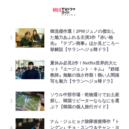
韓流傑作選！2PMジュノの傑出し
た魅力あふれる主演3作『赤い袖
先』『テプン商事』ほか見どころ一
挙解説【サランヘジョ韓ドラ】
夏休み必見2作！Netflix世界的大ヒ
ット『エージェント・キム』『鉄槌
教師』無敵の強さ炸裂！熱い人間描
写も魅力【サランヘジョ韓ドラ】
ソウル中部市場・乾物通りでお土産
探し、韓国リピーターならなにを選
ぶ？【韓国の個人旅行ガイド】
ナム・ジュヒョク除隊後復帰作『ト
ングン』チョ・スンウ＆チャン・ヨ