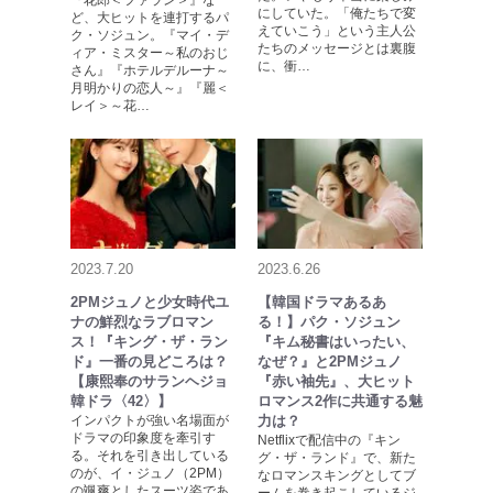
『花郎＜ファラン＞』な
にしていた。「俺たちで変
ど、大ヒットを連打するパ
えていこう」という主人公
ク・ソジュン。『マイ・デ
たちのメッセージとは裏腹
ィア・ミスター～私のおじ
に、衝…
さん』『ホテルデルーナ～
月明かりの恋人～』『麗＜
レイ＞～花…
2023.7.20
2023.6.26
2PMジュノと少女時代ユ
【韓国ドラマあるあ
ナの鮮烈なラブロマン
る！】パク・ソジュン
ス！『キング・ザ・ラン
『キム秘書はいったい、
ド』一番の見どころは？
なぜ？』と2PMジュノ
【康熙奉のサランヘジョ
『赤い袖先』、大ヒット
韓ドラ〈42〉】
ロマンス2作に共通する魅
インパクトが強い名場面が
力は？
ドラマの印象度を牽引す
Netflixで配信中の『キン
る。それを引き出している
グ・ザ・ランド』で、新た
のが、イ・ジュノ（2PM）
なロマンスキングとしてブ
の颯爽としたスーツ姿であ