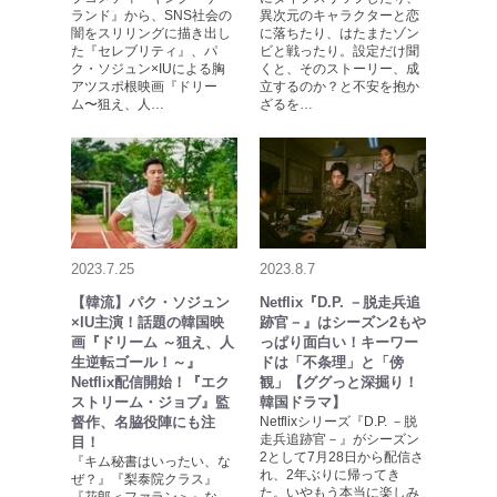
ランド』から、SNS社会の
異次元のキャラクターと恋
闇をスリリングに描き出し
に落ちたり、はたまたゾン
た『セレブリティ』、パ
ビと戦ったり。設定だけ聞
ク・ソジュン×IUによる胸
くと、そのストーリー、成
アツスポ根映画『ドリー
立するのか？と不安を抱か
ム〜狙え、人…
ざるを…
2023.7.25
2023.8.7
【韓流】パク・ソジュン
Netflix『D.P. －脱走兵追
×IU主演！話題の韓国映
跡官－』はシーズン2もや
画『ドリーム ～狙え、人
っぱり面白い！キーワー
生逆転ゴール！～』
ドは「不条理」と「傍
Netflix配信開始！『エク
観」【ググっと深掘り！
ストリーム・ジョブ』監
韓国ドラマ】
督作、名脇役陣にも注
Netflixシリーズ『D.P. －脱
走兵追跡官－』がシーズン
目！
2として7月28日から配信さ
『キム秘書はいったい、な
れ、2年ぶりに帰ってき
ぜ？』『梨泰院クラス』
た。いやもう本当に楽しみ