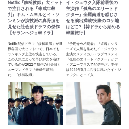
Netflix『鉄槌教師』大ヒット
イ・ジェウク入隊前最後の
で注目される『未成年裁
主演作『孤島のエリートド
判』キム・ムヨルとイ・ソ
クター』全羅南道を感じさ
ンミンが演技派の真骨頂を
せる演出満載!実際のロケ地
見せた社会派ドラマの傑作
はどこ?【韓ドラから始める
【サランヘジョ韓ドラ】
韓国旅行】
Netflix配信ドラマ『鉄槌教師』が世
『予期せぬ相続者』『還魂』シリ
界各国で大ヒット中で、日本でも
ーズで人気を集めたイ・ジェウク
ランキング上位を快走している。
主演のメディカル・ラブコメディ
この人気によって再び脚光を浴び
『孤島のエリートドクター』がデ
ているのが2022年制作の社会派ヒ
ィズニープラスで配信中だ。本作
ューマンドラマ『未成年裁判』
は2026年5月に兵役に就いたイ・ジ
だ。『鉄槌教師』...
ェウクにとって入...