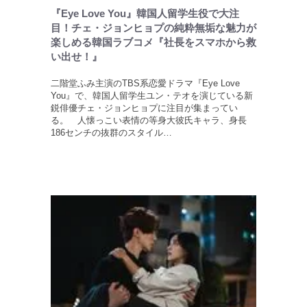
『Eye Love You』韓国人留学生役で大注
目！チェ・ジョンヒョプの純粋無垢な魅力が
楽しめる韓国ラブコメ『社長をスマホから救
い出せ！』
二階堂ふみ主演のTBS系恋愛ドラマ『Eye Love
You』で、韓国人留学生ユン・テオを演じている新
鋭俳優チェ・ジョンヒョプに注目が集まってい
る。 人懐っこい表情の等身大彼氏キャラ、身長
186センチの抜群のスタイル…