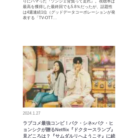
りにハマった『ソンジェ背負って走れ』。視聴率は
最高を獲得した最終回でも5.8％だったが、話題性
は4週連続1位（グッドデータコーポレーションが発
表する「TV-OTT…
2024.1.27
ラブコメ最強コンビ！パク・シネ×パク・ヒ
ョンシクが贈るNetflix『ドクタースランプ』
見どころは？『サムダルリへようこそ』に続