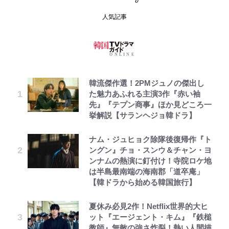
人気記事
韓流傑作選！2PMジュノの傑出し
た魅力あふれる主演3作『赤い袖
先』『テプン商事』ほか見どころ一
挙解説【サランヘジョ韓ドラ】
ナム・ジュヒョク除隊後復帰作『ト
ングン』チョ・スンウ＆チャン・ヨ
ンナムの熱演に釘付け！寺院ロケ地
は半島最南端の海南郡「道卒庵」
【韓ドラから始める韓国旅行】
夏休み必見2作！Netflix世界的大ヒ
ット『エージェント・キム』『鉄槌
教師』無敵の強さ炸裂！熱い人間描