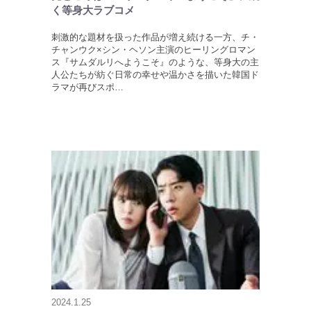
く等身大ラブコメ
刺激的な題材を扱った作品が増え続ける一方、チ・
チャンウク×シン・ヘソン主演のヒーリングロマン
ス『サムダルリへようこそ』のような、等身大の主
人公たちが紡ぐ日常の幸せや温かさを描いた韓国ド
ラマが再びスポ…
2024.1.25