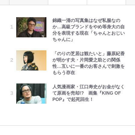
錦織一清の写真集はなぜ私服なの
空の轍と大地の雲と 第1回
公式-異世界クラフトぐらし~自由気
「見るんじゃなかった」怪奇に心
｢最後の1枚…ワルぃゎ〜｣鈴木優磨
宮崎麗果、“10キロ減”告白後の背
【当事者が語る】“海なし県民”と
えびめしの流儀
か…高級ブランドをやめ等身大の自
ままな生産職のほのぼのスローライ
霊、未確認生命体まで…昭和キッズ
が激勝翌日に写真12枚投稿→渾身
骨・肋骨くっきりトレ姿に「痩せ過
海に行くなら教えてあげてほしい
分を表現する現在「ちゃんとおじい
フ~ 第45話(3)
を震え上がらせた「恐怖のテレビ番
の“煽りショット”に興奮！｢最後の
ぎてませんか」心配の声も 夫・黒
「3つの事」 あまりの“不慣れ”さが
ちゃんに」
組」
1枚までの壮大なフリ｣｢知念くんの
木啓司にはDV巡る逮捕報道
招いた「ガッカリ経験」レポ
ことどんだけ好きなんよｗ｣
第3回 出版までの道のり・その2
公式-魔王様、リトライ!R R第58話
オラの引越し物語 サボテン大襲撃
「のりの芝居は観たいと」藤原紀香
「ハイキュー!! おせち2027」の予
『ラヴ上等2』金髪モデル美女
青く美しい「幸せのブルービー」の
(3)
が明かす夫・片岡愛之助との関係
約がスタート！“春高”を見事表現
｢マジでなんちゅー作戦なの槙野監
が“シールでタトゥー隠し”に疑問
正体とは？ 身近な場所で見つける
性…互いに一番のお客さんで刺激を
した三段重にファン感激「エモすぎ
督w｣ベンチ前に掲げられた｢マテ
の声、明らかになった“有名キャ
コツを紹介【あなたのすぐそばにい
もらう存在
る」
茶｣｢白い犬｣｢爆弾｣｢合コン｣のイラ
ラ”の正体
る「季節の虫」の探し方 vol.21】
レビュー『仮面家族』悠木シュン・
公式-学園騎士のレベルアップ!レベ
でっかい男になりたいゾ
スト入り作戦ボードにファン困惑！
著
ル1000超えの転生者、落ちこぼれ
｢想像よりデカくて吹いた｣
人気漫画家・江口寿史がお金がなく
「あまりにも強すぎる…」『呪術廻
村上佳菜子、“遠距離結婚”の夫と
「電気風呂の数は全国一」温泉じゃ
クラスに入学。そして、 第64話(3)
て原画を売却!? 画集『KING OF
戦≡』で描かれた、本編最強の呪術
の再会にデレデレ…顔出し公開
ないのに大満足！ 上高地帰りに寄
POP』で起死回生！
師たちの「その後」 虎杖、東堂、
｢なんじゃこりゃあああ！｣本田圭
「愛が足りない」不満を漏らしてい
りたい「林檎の湯屋 おぶ～」【山
釘崎らの数十年後の姿とは
佑の古巣ミラン、漆黒×蛍光レッド
た過去も
帰り、今日はどこでととのう？
の超絶クールな新サードユニに世界
vol.7】
が熱狂｢サードなのにズルい｣｢こり
ゃかっけえわ｣