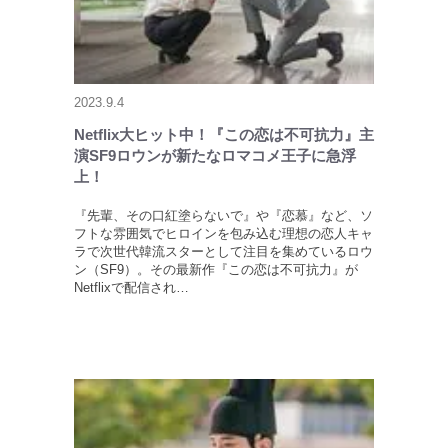
2023.9.4
Netflix大ヒット中！『この恋は不可抗力』主
演SF9ロウンが新たなロマコメ王子に急浮
上！
『先輩、その口紅塗らないで』や『恋慕』など、ソ
フトな雰囲気でヒロインを包み込む理想の恋人キャ
ラで次世代韓流スターとして注目を集めているロウ
ン（SF9）。その最新作『この恋は不可抗力』が
Netflixで配信され…