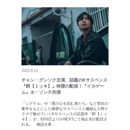
2023.8.21
チャン・グンソク主演、話題のKサスペンス
『餌【ミッキ】』待望の配信！『イカゲー
ム』ホ・ソンテ共演
『シグナル』や『悪の心を読む者たち』など実在の
事件をもとにした緻密なサスペンスと繊細な人間ド
ラマで魅せていくKサスペンスの話題作『餌【ミッ
キ】』が、9月6日よりU-NEXTにて独占先行配信さ
れる。 物語を牽…