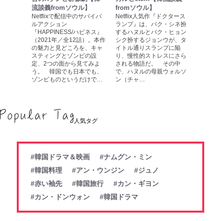
流談義fromソウル】
fromソウル】
Netflixで配信中のサバイバ
Netflix人気作『ドクタース
ルアクション
ランプ』は、パク・シネ扮
『HAPPINESS/ハピネス』
するハヌルとパク・ヒョン
（2021年／全12話）。本作
シク扮するジョンウが、タ
の魅力と見どころを、キャ
イトル通りスランプに陥
スティングとゾンビの設
り、慢性的ストレスにさら
定、2つの面から見てみよ
される物語だ。 その中
う。 韓国でも日本でも、
で、ハヌルの母親ウォルソ
ゾンビものというだけで…
ン（チャ…
人気タグ
#韓国ドラマ＆映画
#ナムグン・ミン
#韓国料理
#アン・ウンジン
#ジュノ
#赤い袖先
#韓国旅行
#カン・ギヨン
#カン・ドンウォン
#韓国ドラマ