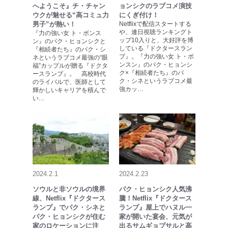
へようこそ』チ・チャン
ョンシクのラブコメ演技
ウクが魅せる“高コミュ力
にくぎ付け！
男子”が熱い！
Netflixで配信スタートする
や、連日視聴ランキングト
『力の強い女 ト・ボンス
ップ10入りと、大好評を博
ン』のパク・ヒョンシクと
している『ドクタースラン
『相続者たち』のパク・シ
プ』。『力の強い女 ト・ボ
ネというラブコメ最強の“眼
ンスン』のパク・ヒョンシ
福”カップルが贈る『ドクタ
ク×『相続者たち』のパ
ースランプ』。 高校時代
ク・シネというラブコメ最
のライバルで、医師として
強カッ…
輝かしいキャリアを積んで
い…
2024.2.1
2024.2.23
ソウルと非ソウルの境界
パク・ヒョンシク人気沸
線、Netflix『ドクタース
騰！Netflix『ドクタース
ランプ』でパク・シネと
ランプ』屋上でハヌル一
パク・ヒョンシクが住む
家が開いた宴会、元気が
家のロケーションに注
出るサムギョプサルと高