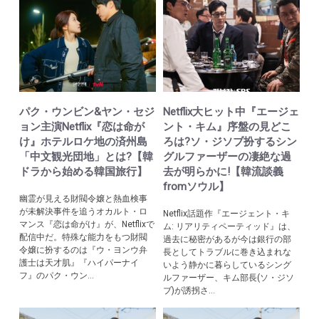
パク・ウンビン&ヤン・セジ
Netflix大ヒット中『エージェ
ョン主演Netflix『恋は命が
ント・キム』序盤の見どこ
け』ホテルロケ地の済州島
ろは?ソ・ジソブ扮するシン
「中文観光団地」とは?【韓
グルファーザーの凄絶な過
ドラから始める韓国旅行】
去が明らかに!【韓流談義
fromソウル】
幽霊が見える財閥令嬢と熱血検事
が未解決事件を追うオカルト・ロ
Netflix話題作『エージェント・キ
マンス『恋は命がけ』が、Netflixで
ム: リアリティペーティッド』は、
配信中だ。特殊な能力をもつ財閥
過去に秘密があるが今は銀行の部
令嬢に扮するのは『ウ・ヨンウ弁
長としてトラブルに巻き込まれな
護士は天才肌』『ハイパーナイ
いよう静かに暮らしているシング
フ』のパク・ウン...
ルファーザー、キム部長(ソ・ジソ
ブ)が誘拐さ...