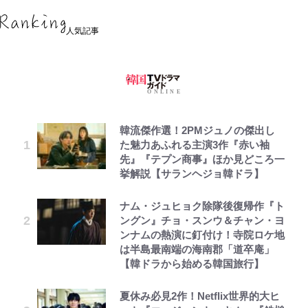
人気記事
韓流傑作選！2PMジュノの傑出し
た魅力あふれる主演3作『赤い袖
先』『テプン商事』ほか見どころ一
挙解説【サランヘジョ韓ドラ】
ナム・ジュヒョク除隊後復帰作『ト
ングン』チョ・スンウ＆チャン・ヨ
ンナムの熱演に釘付け！寺院ロケ地
は半島最南端の海南郡「道卒庵」
【韓ドラから始める韓国旅行】
夏休み必見2作！Netflix世界的大ヒ