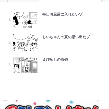
毎日お風呂に入れたいゾ
より快適な「車中泊」には、こんな
公式-魔王様、リトライ!R R第58話
空の轍と大地の雲と 第1回
宮崎麗果、“10キロ減”告白後の背
「あまりにも強すぎる…」『呪術廻
｢最後の1枚…ワルぃゎ〜｣鈴木優磨
人気漫画家・江口寿史がお金がなく
スタイルもアリ！ 初挑戦の「ハッ
(3)
骨・肋骨くっきりトレ姿に「痩せ過
戦≡』で描かれた、本編最強の呪術
が激勝翌日に写真12枚投稿→渾身
て原画を売却!? 画集『KING OF
チバックテント」簡単リビング設営
ぎてませんか」心配の声も 夫・黒
師たちの「その後」 虎杖、東堂、
の“煽りショット”に興奮！｢最後の
POP』で起死回生！
＆使い勝手は想像以上！「実践レ
木啓司にはDV巡る逮捕報道
釘崎らの数十年後の姿とは
1枚までの壮大なフリ｣｢知念くんの
ポ」
ことどんだけ好きなんよｗ｣
じいちゃんの夏の思い出だゾ
公式-ヒロインが来る前に妊娠しま
第3回 出版までの道のり・その2
武田久美子が“伝説の貝殻水着”の
ショートスリーパー堀大輔氏「人生
「見るんじゃなかった」怪奇に心
した~詰んだはずの悪役令嬢です
裏側を激白…ターニングポイントは
【当事者が語る】“海なし県民”と
で初めての行動」生配信中に激怒＆
霊、未確認生命体まで…昭和キッズ
｢マジでなんちゅー作戦なの槙野監
が、どうやら違うようです~ 第1話
近藤真彦主演ハイティーン・ブギで
海に行くなら教えてあげてほしい
物に乱暴にあたる姿の経緯釈明
を震え上がらせた「恐怖のテレビ番
督w｣ベンチ前に掲げられた｢マテ
のキス
「3つの事」 あまりの“不慣れ”さが
「犬がかわいそう」の声も
組」
茶｣｢白い犬｣｢爆弾｣｢合コン｣のイラ
えびめしの流儀
公式-かたわれ令嬢が男装する理由
レビュー『仮面家族』悠木シュン・
招いた「ガッカリ経験」レポ
スト入り作戦ボードにファン困惑！
「のりの芝居は観たいと」藤原紀香
第1話
著
｢想像よりデカくて吹いた｣
平子理沙・55歳、“年齢不変”のお
「ハイキュー!! おせち2027」の予
が明かす夫・片岡愛之助との関係
青く美しい「幸せのブルービー」の
腹見せミニ丈スカート姿に驚きの声
約がスタート！“春高”を見事表現
性…互いに一番のお客さんで刺激を
正体とは？ 身近な場所で見つける
「あゆかと思った」「どんだけ若い
した三段重にファン感激「エモすぎ
｢なんじゃこりゃあああ！｣本田圭
もらう存在
コツを紹介【あなたのすぐそばにい
んだよ」
る」
佑の古巣ミラン、漆黒×蛍光レッド
る「季節の虫」の探し方 vol.21】
の超絶クールな新サードユニに世界
が熱狂｢サードなのにズルい｣｢こり
ゃかっけえわ｣