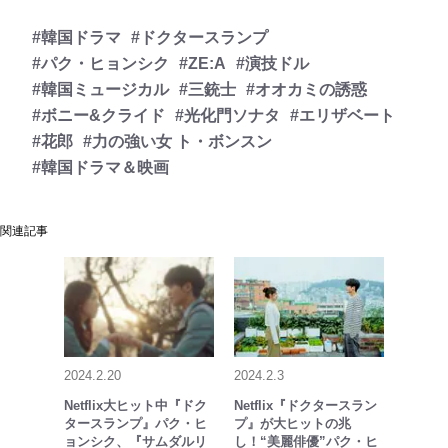
#韓国ドラマ
#ドクタースランプ
#パク・ヒョンシク
#ZE:A
#演技ドル
#韓国ミュージカル
#三銃士
#オオカミの誘惑
#ボニー&クライド
#光化門ソナタ
#エリザベート
#花郎
#力の強い女 ト・ボンスン
#韓国ドラマ＆映画
関連記事
2024.2.20
2024.2.3
Netflix大ヒット中『ドク
Netflix『ドクタースラン
タースランプ』パク・ヒ
プ』が大ヒットの兆
ョンシク、『サムダルリ
し！“美麗俳優”パク・ヒ