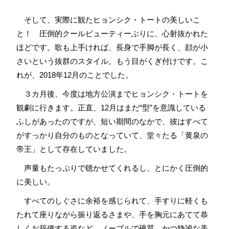
そして、実際に観たヒョンシク・トートの美しいこ
と！ 圧倒的クールビューティーぶりに、心射抜かれた
ほどです。歌も上手ければ、長身で手脚が長く、顔が小
さいという抜群のスタイル。もう目がくぎ付けです。こ
れが、2018年12月のことでした。
３カ月後、今度は地方公演までヒョンシク・トートを
観劇に行きます。正直、12月はまだ“型”を意識している
ふしがあったのですが、短い期間のなかで、彼はすべて
がすっかり自分のものとなっていて、堂々たる「黄泉の
帝王」として存在していました。
声量もたっぷりで聴かせてくれるし、とにかく圧倒的
に美しい。
すべてのしぐさに余裕を感じられて、手すりに軽くも
たれて座りながら振り返るさまや、手を胸元にあてて恭
しくお辞儀する姿など、ノーブルで硬質、かつ静謐な美