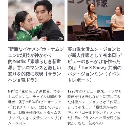
“斬新なイケメン”ホ・ナムジ
実力派女優ムン・ジョンヒ
ュンの演技が神がかり
が新人作家として初来日!デ
的!Netflix『素晴らしき新世
ビューのきっかけを作った
界』甘いロマンスと激しい
のは『The 8 Show』共演の
怒りを的確に表現【サラン
パク・ジョンミン〈イベン
ヘジョ韓ドラ】
トレポート〉
Netflix『素晴らしき新世界』でホ・
1998年のデビュー以来、ドラマと
ナムジュンは、チャイル財閥の後
映画を行き来しながら活躍してき
継者一番手のBOJEI(ビーオージェ
た俳優ムン・ジョンヒが「作家」
イ)代表チャ・セゲに扮している。
として初来日。『最後列からの
彼は、朝鮮王朝時代からタイムス
声』や『ゴールドランド』といっ
リップしてきて女優シン・ソリ(イ
た注目のドラマへの出演が続く彼
ム・ジヨン...
女が、なぜ、初めての...