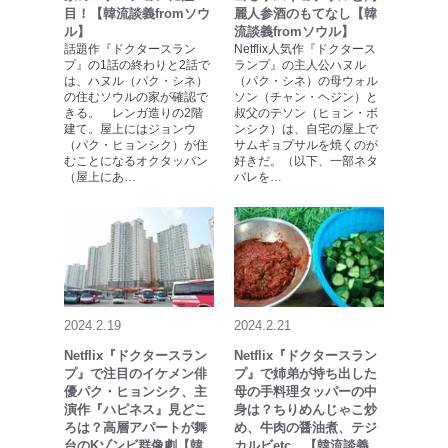
目！【韓流談義fromソウ
麗人参酒のもてなし【韓
ル】
流談義fromソウル】
話題作『ドクタースラン
Netflix人気作『ドクタース
プ』の1話の終わりと2話で
ランプ』の主人公ハヌル
は、ハヌル（パク・シネ）
（パク・シネ）の母ウォル
の住むソウルの家が確認で
ソン（チャン・ヘジン）と
きる。 レンガ造りの2階
叔父のテソン（ヒョン・ボ
建て。屋上にはジョンウ
ンシク）は、自宅の屋上で
（パク・ヒョンシク）が住
サムギョプサルを焼くのが
むことになるオクタッパン
好きだ。（以下、一部ネタ
（屋上にあ…
バレを…
2024.2.19
2024.2.21
Netflix『ドクタースラン
Netflix『ドクタースラン
プ』で注目のイケメン俳
プ』で姉弟が持ち出した
優パク・ヒョンシク、主
母の手料理タッパーの中
演作『ハピネス』見どこ
身は？ちりめんじゃこ炒
ろは？高層アパートが舞
め、牛肉の醤油煮、テジ
台のKゾンビ群像劇【韓
カルビetc…【韓流談義