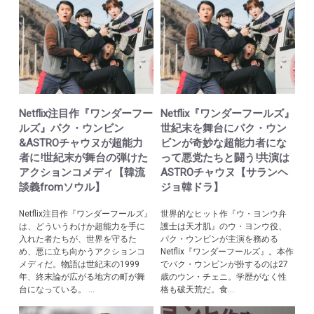
Netflix注目作『ワンダーフー
Netflix『ワンダーフールズ』
ルズ』パク・ウンビン
世紀末を舞台にパク・ウン
&ASTROチャウヌが超能力
ビンが奇妙な超能力者にな
者に!世紀末が舞台の弾けた
って悪党たちと闘う!共演は
アクションコメディ【韓流
ASTROチャウヌ【サランヘ
談義fromソウル】
ジョ韓ドラ】
Netflix注目作『ワンダーフールズ』
世界的なヒット作『ウ・ヨンウ弁
は、どういうわけか超能力を手に
護士は天才肌』のウ・ヨンウ役、
入れた者たちが、世界を守るた
パク・ウンビンが主演を務める
め、悪に立ち向かうアクションコ
Netflix『ワンダーフールズ』。本作
メディだ。物語は世紀末の1999
でパク・ウンビンが扮するのは27
年、終末論が広がる地方の町が舞
歳のウン・チェニ。学歴がなく性
台になっている。 ...
格も破天荒だ。食...