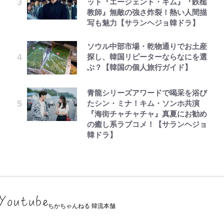
ット『エージェント・キム』『鉄槌
教師』無敵の強さ炸裂！熱い人間描
写も魅力【サランヘジョ韓ドラ】
ソウル中部市場・乾物通りでお土産
探し、韓国リピーターならなにを選
ぶ？【韓国の個人旅行ガイド】
青龍シリーズアワードで喝采を浴び
たシン・ミナ！キム・ソンホ共演
『海街チャチャチャ』真夏にお勧め
の癒し系ラブコメ！【サランヘジョ
韓ドラ】
ちかちゃんねる 韓流本舗