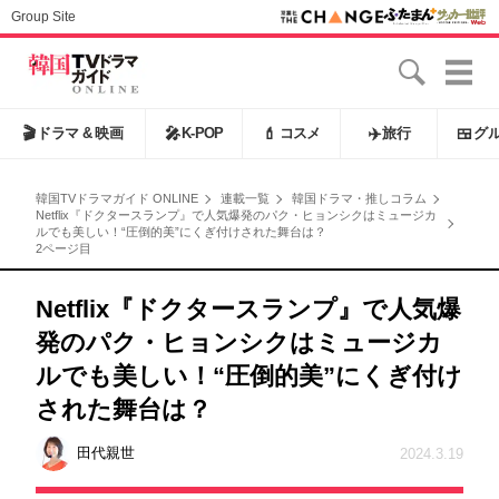
Group Site
🎬
ドラマ & 映画
🎤
K-POP
💄
コスメ
✈️
旅行
🍱
グ
韓国TVドラマガイド ONLINE
連載一覧
韓国ドラマ・推しコラム
Netflix『ドクタースランプ』で人気爆発のパク・ヒョンシクはミュージカ
ルでも美しい！“圧倒的美”にくぎ付けされた舞台は？
2ページ目
Netflix『ドクタースランプ』で人気爆
発のパク・ヒョンシクはミュージカ
ルでも美しい！“圧倒的美”にくぎ付け
された舞台は？
田代親世
2024.3.19