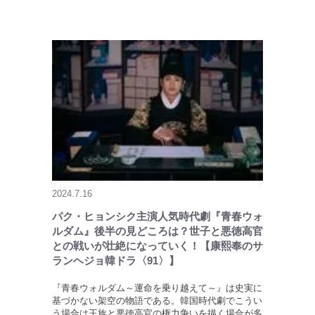
2024.7.16
パク・ヒョンシク主演人気時代劇『青春ウォ
ルダム』後半の見どころは？世子と悪徳高官
との戦いが壮絶になっていく！【康熙奉のサ
ランヘジョ韓ドラ〈91〉】
『青春ウォルダム～運命を乗り越えて～』は史実に
基づかない架空の物語である。韓国時代劇でこうい
う場合は王族と悪徳高官の権力争いを描く場合が多