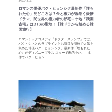
2025.2.27
ロマンス俳優パク・ヒョンシク最新作『埋も
れた心』見どころは？金と権力が渦巻く愛憎
ドラマ、闇世界の権力者の邸宅ロケ地「我園
古宅」はBTSの聖地！【韓ドラから始める韓
国旅行】
ロマンチックコメディ『ドクタースランプ』では、
パク・シネとのラブラインとお茶目な演技で人気を
集めた俳優パク・ヒョンシク。最新作『埋もれた
心』がディズニープラス スターで配信中だ。 本
作でパク・ヒョン…