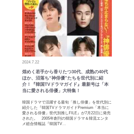
2024.7.22
煌めく若手から香りたつ30代、成熟の40代
ほか、沼落ち“神俳優”たちを世代別に紹
介！『韓国TVドラマガイド』最新号は「本
当に愛される俳優」大特集！
韓国ドラマで活躍する最旬「推し俳優」を世代別に
紹介した『韓国TVドラマガイドPremium「本当に
愛される俳優」世代別推しFILE』が7月22日に発売
された。 2005年創刊の韓国ドラマ＆韓流エンタ
メ総合情報誌『韓国TV…