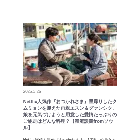
2025.3.26
Netflix人気作『おつかれさま』里帰りしたク
ムミョンを迎えた両親エスン＆グァンシク、
娘を元気づけようと用意した愛情たっぷりの
ご馳走はどんな料理？【韓流談義fromソウ
ル】
Netflix配信人気作『おつかれさま』12話。心身とも