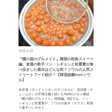
2025.4.22
『隣の国のグルメイト』韓国の街角スイーツ
編、食通の歌手ソン・シギョンと松重豊が食
べ歩きした薬水はどんな街？ソウルの人気ス
トリートフード紹介！【韓流談義fromソウ
ル】
永登浦（ヨンドゥンポ）のテジカルビ、忠武路（チ
ュンムロ）の平壌冷麺と続いたNetflixグルメ番組
『隣の国のグルメイト』韓国編。9話では、ソン・
シギョンと松重豊が、ソウルの薬水（ヤクス）駅前
で菓子パンやホド…