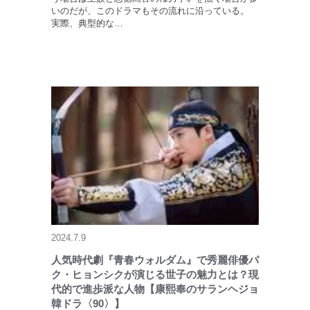
いのだが、このドラマもその流れに沿っている。
実際、典型的な…
2024.7.9
人気時代劇『青春ウォルダム』で秀麗俳優パ
ク・ヒョンシクが演じる世子の魅力とは？現
代的で進歩派な人物【康熙奉のサランヘジョ
韓ドラ〈90〉】