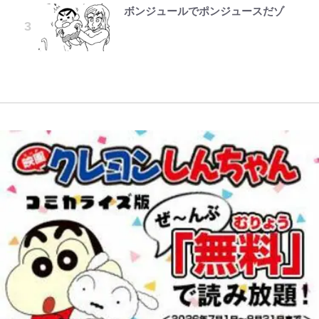
由と独自メンタル術
コット｣と再選の行方【FIFA3兆円
「アユイング」のオリジナリティ＆
ボンジュールでポンジュースだゾ
公式-婚約破棄されたのでお掃除メ
レビュー『仮面家族』悠木シュン・
「危ない」「やめて」第1子妊娠中
の野望と2度のオウンゴール、来年
おもしろさを知る
『ONE PIECE』今後の展開に絡ん
イドになったら笑わない貴公子様に
著
の田中みな実、ゴリゴリヒール着用
3月の会長選】(3)
武田久美子が語る23年ぶり写真集
できそうな「意味深な表紙連載」
溺愛されました 第27話(3)
に心配の声…ザックリ衣装にも意見
の裏側…57歳の妥協なき美ボディ
やってはいけない！「キャンプツー
「神」エネルの月での展開に、元王
続々
と「貝殻水着」を超える伝説の衣装
｢めーっちゃオシャじゃん｣中田英
リング」での「NGパッキング」7
下七武海の謎めいた過去も…
に迫る
寿やトッティも愛した名門ローマ、
選！ 安全＆快適につながる「荷物
新アウェイユニが大評判！｢カッコ
の順序や位置」積載のコツとは？
いい｣｢好きなデザイン｣｢今年は2nd
「実体験レポ」
買おうかな｣