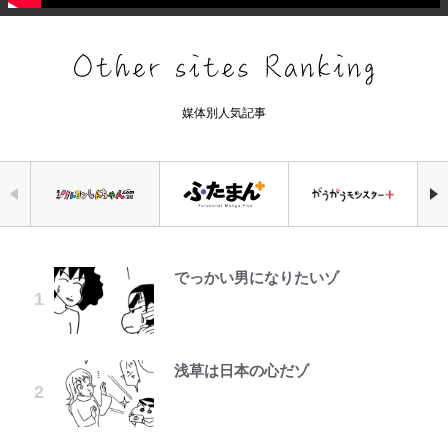
媒体別人気記事
でっかい男になりたいゾ
「自分の絵ごと、このジャンルはそ
公式-ヒロインが来る前に妊娠しま
空の轍と大地の雲と 第1回
錦織一清の写真集はなぜ私服なの
浦和と千葉の首をかしげる主力放
千葉雄大、ほっそりイケメン近影に
荒々しい「火山帯」の一端にいるこ
ろそろ終わりかな」江口寿史が炎上
した~詰んだはずの悪役令嬢です
か…高級ブランドをやめ等身大の自
出、柏リカルドの下で新加入2人が
「顔パンパンだったのに」反響 視
とを体感！ 登頂約10分でも大迫力
を経て樋口毅宏に語ったこと
が、どうやら違うようです~ 第1話
分を表現する現在「ちゃんとおじい
化ける！Jリーグに必要な外国人選
聴者が想った激変の納得理由
「吾妻小富士」火口を1周する「1
ちゃんに」
手は【Jリーグ開幕｢初めての秋春
時間半ハイキング」パノラマ絶景レ
制｣の大激論】(4)
ポ【福島県福島市】
浅草は日本の心だゾ
ファミマと『VIVANT』第2シーズ
公式-だって、あなたが浮気をした
第3回 出版までの道のり・その2
オダウエダ植田、「2年半で56kg
誹謗中傷も「『そうせざるを得ない
ンのコラボがスタート！ “別班饅
から 第9話(1)
増」130㎏ボディに驚きと心配 過
事情』がある」…山尾志桜里が
W杯クオーター制への大反発か、
アユは「怒らせて掛ける」魚だっ
頭”や限定グッズ登場にファン感激
去の「めちゃ美人」写真も再び
SNSのバッシングにも向き合う理
FIFA会長を追い詰めた｢欧州のボイ
た！ ルアーを追わせて釣りあげる
「これは買うしかない！」