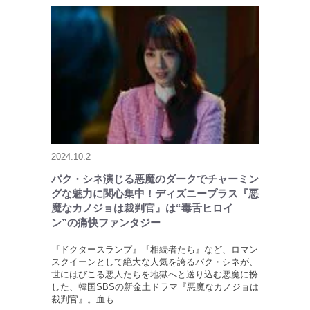
2024.10.2
パク・シネ演じる悪魔のダークでチャーミン
グな魅力に関心集中！ディズニープラス『悪
魔なカノジョは裁判官』は“毒舌ヒロイ
ン”の痛快ファンタジー
『ドクタースランプ』『相続者たち』など、ロマン
スクイーンとして絶大な人気を誇るパク・シネが、
世にはびこる悪人たちを地獄へと送り込む悪魔に扮
した、韓国SBSの新金土ドラマ『悪魔なカノジョは
裁判官』。血も…