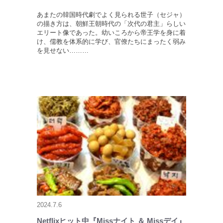
あまたの韓国時代劇でよく見られる世子（セジャ）
の描き方は、朝鮮王朝時代の「次代の君主」らしい
エリート像であった。幼いころから帝王学を身に着
け、儒教を体系的に学び、官僚たちにまったく弱み
を見せない………
2024.7.6
Netflixヒット中『Missナイト ＆ Missデイ』