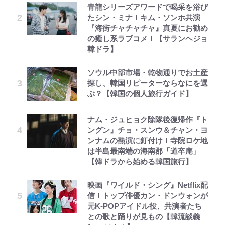
青龍シリーズアワードで喝采を浴び
たシン・ミナ！キム・ソンホ共演
『海街チャチャチャ』真夏にお勧め
の癒し系ラブコメ！【サランヘジョ
韓ドラ】
ソウル中部市場・乾物通りでお土産
探し、韓国リピーターならなにを選
ぶ？【韓国の個人旅行ガイド】
ナム・ジュヒョク除隊後復帰作『ト
ングン』チョ・スンウ＆チャン・ヨ
ンナムの熱演に釘付け！寺院ロケ地
は半島最南端の海南郡「道卒庵」
【韓ドラから始める韓国旅行】
映画『ワイルド・シング』Netflix配
信！トップ俳優カン・ドンウォンが
元K-POPアイドル役、共演者たち
との歌と踊りが見もの【韓流談義