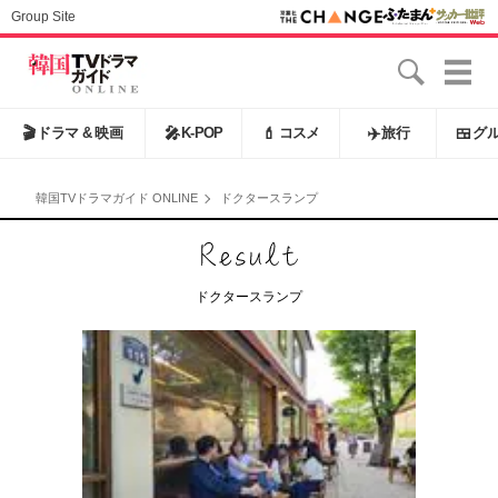
Group Site
🎬
ドラマ & 映画
🎤
K-POP
💄
コスメ
✈️
旅行
🍱
グ
韓国TVドラマガイド ONLINE
ドクタースランプ
ドクタースランプ