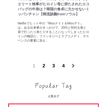
エリート検事がヒロイン母に持たされたエコ
バッグの中身は？韓国の食卓に欠かせないミ
ッパンチャン【韓流談義fromソウル】
Netflixでヒット中の『Missナイト＆Missデイ』
は、ある出来事がきっかけで、20代と50代を夜と
昼で行ったり来たりすることになってしまったヒロ
インの物語だ。ファンタジーとラブコメディ、サス
ペンスの要素に加え…
1
2
3
4
人気タグ