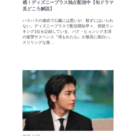
感！ディズニープラス独占配信中【旬ドラマ
見どころ解説】
ハラハラの連続で心臓には悪いが、観ずにはいられ
ない。ディズニープラスで配信開始早々、視聴ラン
キング1位を記録している、パク・ヒョンシク主演
の復讐サスペンス『埋もれた心』が最高に面白い。
スリリングな復…