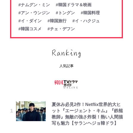
#ナムグン・ミン
#韓国ドラマ＆映画
#アン・ウンジン
#トングン
#韓国料理
#イ・ダイン
#韓国旅行
#イ・ハクジュ
#韓国コスメ
#チェ・デフン
人気記事
夏休み必見2作！Netflix世界的大ヒ
ット『エージェント・キム』『鉄槌
教師』無敵の強さ炸裂！熱い人間描
写も魅力【サランヘジョ韓ドラ】