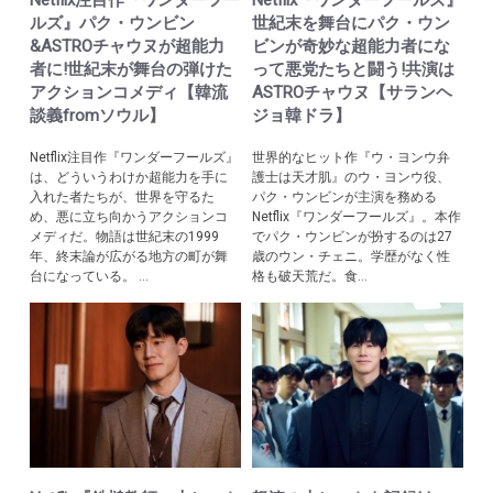
Netflix注目作『ワンダーフー
Netflix『ワンダーフールズ』
ルズ』パク・ウンビン
世紀末を舞台にパク・ウン
&ASTROチャウヌが超能力
ビンが奇妙な超能力者にな
者に!世紀末が舞台の弾けた
って悪党たちと闘う!共演は
アクションコメディ【韓流
ASTROチャウヌ【サランヘ
談義fromソウル】
ジョ韓ドラ】
Netflix注目作『ワンダーフールズ』
世界的なヒット作『ウ・ヨンウ弁
は、どういうわけか超能力を手に
護士は天才肌』のウ・ヨンウ役、
入れた者たちが、世界を守るた
パク・ウンビンが主演を務める
め、悪に立ち向かうアクションコ
Netflix『ワンダーフールズ』。本作
メディだ。物語は世紀末の1999
でパク・ウンビンが扮するのは27
年、終末論が広がる地方の町が舞
歳のウン・チェニ。学歴がなく性
台になっている。 ...
格も破天荒だ。食...