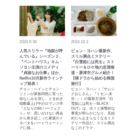
2024.9.30
2024.10.2
人気スリラー『地獄が呼
ピョン・ヨハン最新作、
んでいる』シーズン２、
スリル満点ミステリー
『ペントハウス』キム・
『白雪姫には死を』スト
ソヨン主演のコメディ
ーリー＆ロケ地の忠清南
『貞淑なお仕事』ほか、
道・唐津市グルメ紹介！
Netflix10月新作ラインナ
【韓ドラから始める韓国
ップ発表！
旅行】
チョン・ヘインとチョン・
ピョン・ヨハン（『サムシ
ソミンが家族同然に育った
クおじさん』『ミセン-未
幼なじみを演じ、ときめき
生- 』）の最新主演作『白
指数爆上げ中のロマンス作
雪姫には死を～BLACK
『となりのMr.パーフェク
OUT』は、次々と衝撃的な
ト』や、思いがけない再会
事実が明らかになり、見始
から巻き起こった家族のド
めたら止まらなくなるミス
タバタをハートウォーミン
テリー作品だ。スリル満点
グに描…
なこのドラマ…