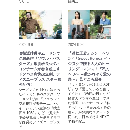
ない…
目的…
2024.9.6
2024.9.26
演技派俳優キム・ドンウ
『哲仁王后』シン・ヘソ
ク最新作『ソウル・バス
ン×『Sweet Home』イ・
ターズ』敏腕班長×ポン
ジヌクで贈る大人のヒー
コツチームが巻き起こす
リングロマンス！『私の
ドタバタ痛快捜査劇、デ
ヘリへ ～惹かれゆく愛の
ィズニープラス スター独
扉～』見どころ紹介
占配信！
『ウ・ヨンウ弁護士は天才
肌』や『愛していると言っ
シーズン２の制作も決まっ
てくれ』『誘拐の日』など
たイ・ミンギやクァク・ソ
良質のドラマを輩出してき
ニョン主演の『クラッシュ
た韓国ENAの新ドラマ『私
交通犯罪捜査チーム』や、
のヘリへ ～惹かれゆく愛の
イ・ジェフン主演の『捜査
扉～』が好調なスタートを
班長 1958』など、演技派
切った。日本ではU-NEXT
俳優が集結した刑事ドラマ
で独占配…
が好調のディズニープラス
で、…