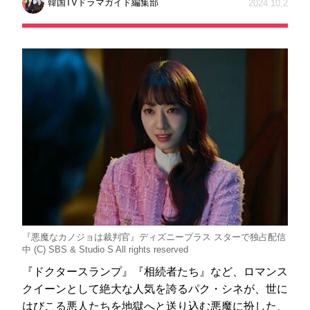
韓国TVドラマガイド編集部
2024.10.2
『悪魔なカノジョは裁判官』ディズニープラス スターで独占配信
中 (C) SBS & Studio S All rights reserved
『ドクタースランプ』『相続者たち』など、ロマンス
クイーンとして絶大な人気を誇るパク・シネが、世に
はびこる悪人たちを地獄へと送り込む悪魔に扮した、