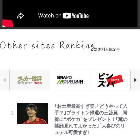
媒体別人気記事
｢お土産最高すぎ笑｣｢どうやって入
アユは「怒らせて掛ける」魚だっ
「危ない」「やめて」第1子妊娠中
元衆院議員・山尾志桜里が語る誹謗
空の轍と大地の雲と 第1回
浅草は日本の心だゾ
公式-ヒロインが来る前に妊娠しま
『ちいかわ』ファンの記憶に残る
手？｣ブライトン帰還の三笘薫、同
た！ ルアーを追わせて釣りあげる
の田中みな実、ゴリゴリヒール着用
中傷動画…「計り知れない」切り抜
した~詰んだはずの悪役令嬢です
「恐怖キャラ」の戦慄シーン 小さ
僚に“ポケカ”をプレゼント！｢薫の
「アユイング」のオリジナリティ＆
に心配の声…ザックリ衣装にも意見
き落選運動の影響と今語る「保育園
が、どうやら違うようです~ 第1話
くてかわいい世界なのに「見た目か
笑顔見れてよかった｣｢大喜びのリ
おもしろさを知る
続々
落ちた日本死ね」
らしてヤバイ…」
ュテル可愛すぎ｣
第3回 出版までの道のり・その2
ボンジュールでポンジュースだゾ
公式-転生したら平民でした。~生活