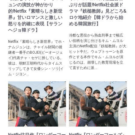
ュンの演技が神がかり
ぶりが話題!Netflix社会派ド
的!Netflix『素晴らしき新世
ラマ『鉄槌教師』見どころ&
界』甘いロマンスと激しい
ロケ地紹介【韓ドラから始
怒りを的確に表現【サラン
める韓国旅行】
ヘジョ韓ドラ】
冷酷な悪役から熱血刑事まで幅広
い役柄を演じ分けるキム・ムヨル
Netflix『素晴らしき新世界』でホ・
主演のNetflix配信『鉄槌教師』が大
ナムジュンは、チャイル財閥の後
ヒット中だ。ウェブトゥーンを原
継者一番手のBOJEI(ビーオージェ
作とする本作でキム・ムヨルが演
イ)代表チャ・セゲに扮している。
じるのは、崩壊した教育現場を立
彼は、朝鮮王朝時代からタイムス
て直すために派...
リップしてきて女優シン・ソリ(イ
ム・ジヨン...