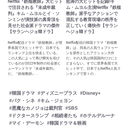
Netflix『鉄槌教師』大ヒット
怒涛の大ヒットを記録!キ
で注目される『未成年裁
ム・ムヨル主演Netflix『鉄槌
判』キム・ムヨルとイ・ソ
教師』派手なアクションで
ンミンが演技派の真骨頂を
混乱する教育現場の秩序を
見せた社会派ドラマの傑作
正していく痛快作【サラン
【サランヘジョ韓ドラ】
ヘジョ韓ドラ】
Netflix配信ドラマ『鉄槌教師』が世
Netflix配信の韓国ドラマ『鉄槌教
界各国で大ヒット中で、日本でも
師』は、同名の人気ウェブトゥー
ランキング上位を快走している。
ンを原作としたアクション大作
この人気によって再び脚光を浴び
だ。その人気は韓国国内だけにと
ているのが2022年制作の社会派ヒ
どまらない。すでに世界各国で大
ューマンドラマ『未成年裁判』
ヒット中で、日本でもNetflix人気ラ
だ。『鉄槌教師』...
ンキングで堂々の...
#韓国ドラマ
#ディズニープラス
#Disney+
#パク・シネ
#キム・ジェヨン
#悪魔なカノジョは裁判官
#SBS
#ドクタースランプ
#相続者たち
#ホテルデルーナ
#マイ・デーモン
#韓国ドラマ＆映画