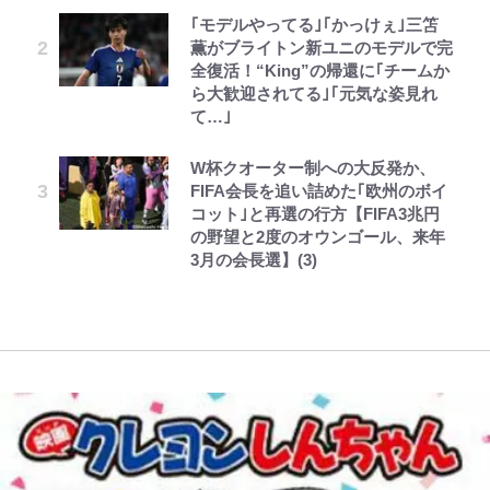
やってはいけない！「キャンプツー
【川口春奈と結婚】板倉滉は「めっ
FRUITS ZIPPER鎮西寿々歌が語る
『ONE PIECE』今後の展開に絡ん
水準に耐えられないので貴族を目指
｢モデルやってる｣｢かっけぇ｣三笘
リング」での「NGパッキング」7
ちゃモテる」 年収7億円・お洒落・
『天才てれびくん』時代の学びと
できそうな「意味深な表紙連載」
します~ 第37話(2)
薫がブライトン新ユニのモデルで完
選！ 安全＆快適につながる「荷物
包容力…超愛される日本代表
22歳でアイドルの道を切り拓いた
「神」エネルの月での展開に、元王
全復活！“King”の帰還に｢チームか
の順序や位置」積載のコツとは？
「人生最大の決断」
下七武海の謎めいた過去も…
レビュー『仮面家族』悠木シュン・
ボーちゃんの一途な気持ちだゾ
公式-雑用付与術師が自分の最強に
ら大歓迎されてる｣｢元気な姿見れ
「実体験レポ」
趣里「ショック」初めて語った“重
著
気付くまで 第56話(1)
て…｣
辛坊治郎の原点は「朝寝坊ができる
「BOSS×ポケモン30周年」第2弾
い意味” 三山凌輝「無反省メー
【自転車】「若いときは登れたんだ
という理由」 読売テレビ入社から
コラボ実施！ 新商品「歴戦の微
ル」文春第2弾で“一家の限界”報道
W杯クオーター制への大反発か、
けど……」 グラベルバイクで暑さ
54歳での早期退職とラジオパーソ
糖」や図鑑缶登場にファン歓喜「見
も
FIFA会長を追い詰めた｢欧州のボイ
に負けそうなヒルクライム、砂利道
ナリティ転身までの軌跡
つけたら即購入！」
コット｣と再選の行方【FIFA3兆円
を疾走して少年時代を振り返る50
の野望と2度のオウンゴール、来年
代の夏 長野県｜2026年
3月の会長選】(3)