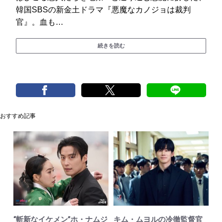
韓国SBSの新金土ドラマ『悪魔なカノジョは裁判
官』。血も…
続きを読む
おすすめ記事
“斬新なイケメン”ホ・ナムジ
キム・ムヨルの冷徹監督官