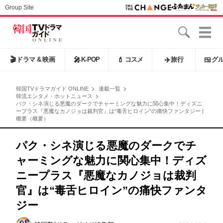
Group Site
🎬
ドラマ & 映画
🎤
K-POP
💄
コスメ
✈️
旅行
🍱
グ
韓国TVドラマガイド ONLINE
連載一覧
韓流エンタメ・ホットニュース
パク・シネ演じる悪魔のダークでチャーミングな魅力に関心集中！ディズニ
ープラス『悪魔なカノジョは裁判官』は“毒舌ヒロイン”の痛快ファンタジー |
概要（概要）
パク・シネ演じる悪魔のダークでチ
ャーミングな魅力に関心集中！ディズ
ニープラス『悪魔なカノジョは裁判
官』は“毒舌ヒロイン”の痛快ファンタ
ジー