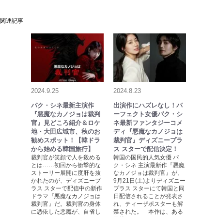
関連記事
2024.9.25
2024.8.23
パク・シネ最新主演作
出演作にハズレなし！パ
『悪魔なカノジョは裁判
ーフェクト女優パク・シ
官』見どころ紹介＆ロケ
ネ最新ファンタジーコメ
地・大田広域市、秋のお
ディ『悪魔なカノジョは
勧めスポット！【韓ドラ
裁判官』ディズニープラ
から始める韓国旅行】
ス スターで配信決定！
裁判官が笑顔で人を殺める
韓国の国民的人気女優 パ
とは……初回から衝撃的な
ク・シネ 主演最新作『悪魔
ストーリー展開に度肝を抜
なカノジョは裁判官』が、
かれたのが、ディズニープ
9月21日(土)よりディズニー
ラス スターで配信中の新作
プラス スターにて韓国と同
ドラマ『悪魔なカノジョは
日配信されることが発表さ
裁判官』だ。裁判官の身体
れ、ティーザポスターも解
に憑依した悪魔が、自省し
禁された。 本作は、ある