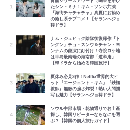
青龍シリーズアワードで喝采を浴び
たシン・ミナ！キム・ソンホ共演
『海街チャチャチャ』真夏にお勧め
の癒し系ラブコメ！【サランヘジョ
韓ドラ】
ナム・ジュヒョク除隊後復帰作『ト
ングン』チョ・スンウ＆チャン・ヨ
ンナムの熱演に釘付け！寺院ロケ地
は半島最南端の海南郡「道卒庵」
【韓ドラから始める韓国旅行】
夏休み必見2作！Netflix世界的大ヒ
ット『エージェント・キム』『鉄槌
教師』無敵の強さ炸裂！熱い人間描
写も魅力【サランヘジョ韓ドラ】
ソウル中部市場・乾物通りでお土産
探し、韓国リピーターならなにを選
ぶ？【韓国の個人旅行ガイド】