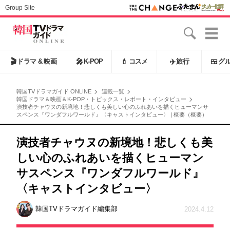
Group Site
🎬
ドラマ & 映画
🎤
K-POP
💄
コスメ
✈️
旅行
🍱
グ
韓国TVドラマガイド ONLINE
連載一覧
韓国ドラマ＆映画＆K-POP・トピックス・レポート・インタビュー
演技者チャウヌの新境地！悲しくも美しい心のふれあいを描くヒューマンサ
スペンス『ワンダフルワールド』〈キャストインタビュー〉 | 概要（概要）
演技者チャウヌの新境地！悲しくも美
しい心のふれあいを描くヒューマン
サスペンス『ワンダフルワールド』
〈キャストインタビュー〉
韓国TVドラマガイド編集部
2024.4.12