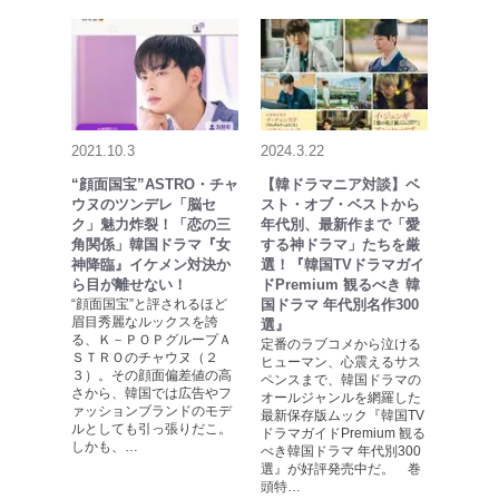
2021.10.3
2024.3.22
“顔面国宝”ASTRO・チャ
【韓ドラマニア対談】ベ
ウヌのツンデレ「脳セ
スト・オブ・ベストから
ク」魅力炸裂！「恋の三
年代別、最新作まで「愛
角関係」韓国ドラマ『女
する神ドラマ」たちを厳
神降臨』イケメン対決か
選！『韓国TVドラマガイ
ら目が離せない！
ドPremium 観るべき 韓
“顔面国宝”と評されるほど
国ドラマ 年代別名作300
眉目秀麗なルックスを誇
選』
る、Ｋ－ＰＯＰグループＡ
定番のラブコメから泣ける
ＳＴＲＯのチャウヌ（２
ヒューマン、心震えるサス
３）。その顔面偏差値の高
ペンスまで、韓国ドラマの
さから、韓国では広告やフ
オールジャンルを網羅した
ァッションブランドのモデ
最新保存版ムック『韓国TV
ルとしても引っ張りだこ。
ドラマガイドPremium 観る
しかも、…
べき韓国ドラマ 年代別300
選』が好評発売中だ。 巻
頭特…