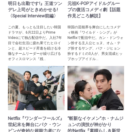
明日も出勤です!』王道ツン
元祖K-POPアイドルグルー
デレ上司がときめかせる!
プの復活コメディ劇【話題
〈Special Interview前編〉
作見どころ解説】
この夏、もっとも注目したい韓国
韓国の芸能界を舞台にしたコメデ
ドラマが、6月22日よりPrime
ィ映画『ワイルド・シング』が
Videoにて独占配信中だ。入社7年
Netflixで配信中だ。カン・ドンウォ
目で会社生活に疲れ果てたヒロイ
ン扮する主人公ヒョヌ、オム・テ
ンと、超スピード昇進を続ける冷
グ扮するサング、パク・ジヒョン
徹なチームリーダーが繰り広げる
扮するドミの3人が、男女混成ヒッ
オフィスロマンス『残...
プホップアイドル...
Netflix『ワンダーフールズ』
“斬新なイケメン”ホ・ナムジ
世紀末を舞台にパク・ウン
ュンの演技が神がかり
ビンが奇妙な超能力者にな
的!Netflix『素晴らしき新世