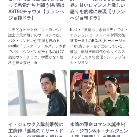
って悪党たちと闘う!共演は
界』甘いロマンスと激しい
ASTROチャウヌ【サランヘ
怒りを的確に表現【サラン
ジョ韓ドラ】
ヘジョ韓ドラ】
世界的なヒット作『ウ・ヨンウ弁
Netflix『素晴らしき新世界』でホ・
護士は天才肌』のウ・ヨンウ役、
ナムジュンは、チャイル財閥の後
パク・ウンビンが主演を務める
継者一番手のBOJEI(ビーオージェ
Netflix『ワンダーフールズ』。本作
イ)代表チャ・セゲに扮している。
でパク・ウンビンが扮するのは27
彼は、朝鮮王朝時代からタイムス
歳のウン・チェニ。学歴がなく性
リップしてきて女優シン・ソリ(イ
格も破天荒だ。食...
ム・ジヨン...
イ・ジェウク入隊前最後の
永遠の運命ロマンス誕生!イ
主演作『孤島のエリートド
ム・ジヨン&ホ・ナムジュン