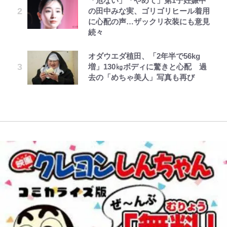
「危ない」「やめて」第1子妊娠中
浅草は日本の心だゾ
公式-婚約破棄されたのでお掃除メ
第3回 出版までの道のり・その2
誹謗中傷も「『そうせざるを得ない
「自分の絵ごと、このジャンルはそ
の田中みな実、ゴリゴリヒール着用
イドになったら笑わない貴公子様に
事情』がある」…山尾志桜里が
｢お土産最高すぎ笑｣｢どうやって入
ろそろ終わりかな」江口寿史が炎上
アユは「怒らせて掛ける」魚だっ
に心配の声…ザックリ衣装にも意見
溺愛されました 第27話(3)
SNSのバッシングにも向き合う理
手？｣ブライトン帰還の三笘薫、同
を経て樋口毅宏に語ったこと
た！ ルアーを追わせて釣りあげる
続々
由と独自メンタル術
僚に“ポケカ”をプレゼント！｢薫の
「アユイング」のオリジナリティ＆
オラの引越し物語 サボテン大襲撃
公式-だって、あなたが浮気をした
レビュー『仮面家族』悠木シュン・
笑顔見れてよかった｣｢大喜びのリ
おもしろさを知る
オダウエダ植田、「2年半で56kg
『ONE PIECE』今後の展開に絡ん
から 第9話(1)
著
ュテル可愛すぎ｣
武田久美子が語る23年ぶり写真集
増」130㎏ボディに驚きと心配 過
できそうな「意味深な表紙連載」
の裏側…57歳の妥協なき美ボディ
やってはいけない！「キャンプツー
去の「めちゃ美人」写真も再び
「神」エネルの月での展開に、元王
と「貝殻水着」を超える伝説の衣装
W杯クオーター制への大反発か、
リング」での「NGパッキング」7
下七武海の謎めいた過去も…
に迫る
FIFA会長を追い詰めた｢欧州のボイ
選！ 安全＆快適につながる「荷物
コット｣と再選の行方【FIFA3兆円
の順序や位置」積載のコツとは？
の野望と2度のオウンゴール、来年
「実体験レポ」
3月の会長選】(3)