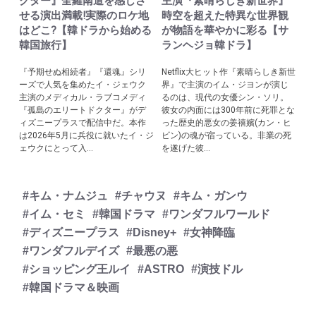
クター』全羅南道を感じさ
主演『素晴らしき新世界』
せる演出満載!実際のロケ地
時空を超えた特異な世界観
はどこ?【韓ドラから始める
が物語を華やかに彩る【サ
韓国旅行】
ランヘジョ韓ドラ】
『予期せぬ相続者』『還魂』シリ
Netflix大ヒット作『素晴らしき新世
ーズで人気を集めたイ・ジェウク
界』で主演のイム・ジヨンが演じ
主演のメディカル・ラブコメディ
るのは、現代の女優シン・ソリ。
『孤島のエリートドクター』がデ
彼女の内面には300年前に死罪とな
ィズニープラスで配信中だ。本作
った歴史的悪女の姜禧嬪(カン・ヒ
は2026年5月に兵役に就いたイ・ジ
ビン)の魂が宿っている。非業の死
ェウクにとって入...
を遂げた彼...
#キム・ナムジュ
#チャウヌ
#キム・ガンウ
#イム・セミ
#韓国ドラマ
#ワンダフルワールド
#ディズニープラス
#Disney+
#女神降臨
#ワンダフルデイズ
#最悪の悪
#ショッピング王ルイ
#ASTRO
#演技ドル
#韓国ドラマ＆映画