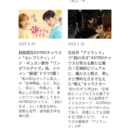
（キム・ナ…
2023.9.20
2023.1.26
顔面国宝ASTROチャウヌ
注目作『アイランド』
×『セレブリティ』パ
で“顔の天才”ASTROチャ
ク・ギュヨン新作『ワン
ウヌが見せる新たな魅
ダフルデイズ』他、イケ
力！圧倒的ビジュアル
メン “眼福”ドラマ3選！
に、厳かさと軽さ、美し
『私のIDはカンナム美人』
さと憎めなさをそなえ
や『女神降臨』など、顔よ
た“萌え”キャラクター
し・頭よし・性格よし・家
“顔の天才”と呼ばれ、圧倒
柄よしの完璧キャラで、多
的ビジュアルで人を魅了す
くのファンを虜にしてきた
るチャウヌ。6人組男性ア
ASTROのチャウヌ。「顔の
イドルグループ、ASTROの
天才」という異名を持ち、
センターかつサブボーカル
実際も名門・成均館大学出
であり、俳優としても活躍
身の高…
する“演技ドル”だ。 チャ
ウヌの最新作『アイラン
ド』がP…