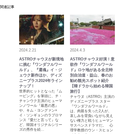
関連記事
2024.2.21
2024.4.3
ASTROチャウヌが新境地
ASTROチャウヌ好演！意
に挑む『ワンダフルワー
欲作『ワンダフルワール
ルド』、『還魂』イ・ジ
ド』ロケ地がある全北特
ェウク新作ほか、ディズ
別自治道・益山、春のお
ニープラス2024年ライン
勧め観光スポット紹介
ナップ！
【韓ドラから始める韓国
世界的ヒットとなった『ム
旅行】
ービング』を筆頭に、チ・
チャウヌ（ASTRO）主演の
チャンウク主演のヒューマ
ディズニープラス スター
ンノワール『最悪の悪』
『ワンダフルワールド』
や、キム・ヨングァン×
は、肉親を失った2人が、
イ・ソンギョンのラブロマ
哀しみを背負いながら見え
ンス『愛だと言って』な
ない権力と戦うヒューマン
ど、韓国オリジナルシリー
サスペンスドラマだ。 心
ズの秀作を続…
理学教授のウン・スヒョン