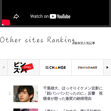
媒体別人気記事
千葉雄大、ほっそりイケメン近影に
錦織一清の写真集はなぜ私服なの
でっかい男になりたいゾ
浦和と千葉の首をかしげる主力放
ファミマと『VIVANT』第2シーズ
荒々しい「火山帯」の一端にいるこ
公式-ヒロインが来る前に妊娠しま
空の轍と大地の雲と 第1回
「顔パンパンだったのに」反響 視
か…高級ブランドをやめ等身大の自
出、柏リカルドの下で新加入2人が
ンのコラボがスタート！ “別班饅
とを体感！ 登頂約10分でも大迫力
した~詰んだはずの悪役令嬢です
聴者が想った激変の納得理由
分を表現する現在「ちゃんとおじい
化ける！Jリーグに必要な外国人選
頭”や限定グッズ登場にファン感激
「吾妻小富士」火口を1周する「1
が、どうやら違うようです~ 第1話
ちゃんに」
手は【Jリーグ開幕｢初めての秋春
「これは買うしかない！」
時間半ハイキング」パノラマ絶景レ
制｣の大激論】(4)
ポ【福島県福島市】