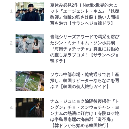
夏休み必見2作！Netflix世界的大ヒ
ット『エージェント・キム』『鉄槌
教師』無敵の強さ炸裂！熱い人間描
写も魅力【サランヘジョ韓ドラ】
青龍シリーズアワードで喝采を浴び
たシン・ミナ！キム・ソンホ共演
『海街チャチャチャ』真夏にお勧め
の癒し系ラブコメ！【サランヘジョ
韓ドラ】
ソウル中部市場・乾物通りでお土産
探し、韓国リピーターならなにを選
ぶ？【韓国の個人旅行ガイド】
ナム・ジュヒョク除隊後復帰作『ト
ングン』チョ・スンウ＆チャン・ヨ
ンナムの熱演に釘付け！寺院ロケ地
は半島最南端の海南郡「道卒庵」
【韓ドラから始める韓国旅行】