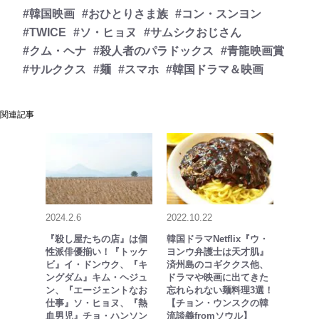
#韓国映画
#おひとりさま族
#コン・スンヨン
#TWICE
#ソ・ヒョヌ
#サムシクおじさん
#クム・ヘナ
#殺人者のパラドックス
#青龍映画賞
#サルククス
#麺
#スマホ
#韓国ドラマ＆映画
関連記事
2024.2.6
2022.10.22
『殺し屋たちの店』は個
韓国ドラマNetflix『ウ・
性派俳優揃い！『トッケ
ヨンウ弁護士は天才肌』
ビ』イ・ドンウク、『キ
済州島のコギククス他、
ングダム』キム・ヘジュ
ドラマや映画に出てきた
ン、『エージェントなお
忘れられない麺料理3選！
仕事』ソ・ヒョヌ、『熱
【チョン・ウンスクの韓
血男児』チョ・ハンソン
流談義fromソウル】