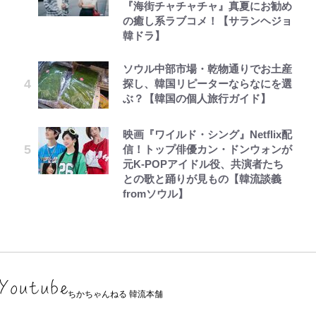
『海街チャチャチャ』真夏にお勧め
の癒し系ラブコメ！【サランヘジョ
韓ドラ】
ソウル中部市場・乾物通りでお土産
探し、韓国リピーターならなにを選
ぶ？【韓国の個人旅行ガイド】
映画『ワイルド・シング』Netflix配
信！トップ俳優カン・ドンウォンが
元K-POPアイドル役、共演者たち
との歌と踊りが見もの【韓流談義
fromソウル】
ちかちゃんねる 韓流本舗