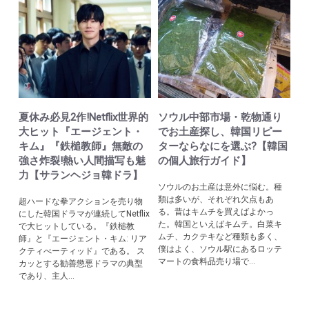
夏休み必見2作!Netflix世界的
ソウル中部市場・乾物通り
大ヒット『エージェント・
でお土産探し、韓国リピー
キム』『鉄槌教師』無敵の
ターならなにを選ぶ?【韓国
強さ炸裂!熱い人間描写も魅
の個人旅行ガイド】
力【サランヘジョ韓ドラ】
ソウルのお土産は意外に悩む。種
類は多いが、それぞれ欠点もあ
超ハードな拳アクションを売り物
る。昔はキムチを買えばよかっ
にした韓国ドラマが連続してNetflix
た。韓国といえばキムチ。白菜キ
で大ヒットしている。『鉄槌教
ムチ、カクテキなど種類も多く、
師』と『エージェント・キム: リア
僕はよく、ソウル駅にあるロッテ
クティべーティッド』である。 ス
マートの食料品売り場で...
カッとする勧善懲悪ドラマの典型
であり、主人...