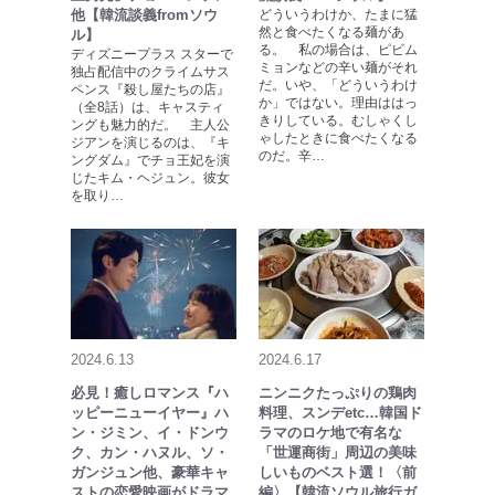
他【韓流談義fromソウ
どういうわけか、たまに猛
然と食べたくなる麺があ
ル】
る。 私の場合は、ピビム
ディズニープラス スターで
ミョンなどの辛い麺がそれ
独占配信中のクライムサス
だ。いや、「どういうわけ
ペンス『殺し屋たちの店』
か」ではない。理由ははっ
（全8話）は、キャスティ
きりしている。むしゃくし
ングも魅力的だ。 主人公
ゃしたときに食べたくなる
ジアンを演じるのは、『キ
のだ。辛…
ングダム』でチョ王妃を演
じたキム・ヘジュン。彼女
を取り…
2024.6.13
2024.6.17
必見！癒しロマンス『ハ
ニンニクたっぷりの鶏肉
ッピーニューイヤー』ハ
料理、スンデetc…韓国ド
ン・ジミン、イ・ドンウ
ラマのロケ地で有名な
ク、カン・ハヌル、ソ・
「世運商街」周辺の美味
ガンジュン他、豪華キャ
しいものベスト選！〈前
ストの恋愛映画がドラマ
編〉【韓流ソウル旅行ガ