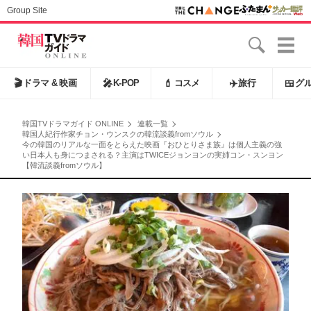
Group Site
🎬
ドラマ & 映画
🎤
K-POP
💄
コスメ
✈️
旅行
🍱
グ
韓国TVドラマガイド ONLINE
連載一覧
韓国人紀行作家チョン・ウンスクの韓流談義fromソウル
今の韓国のリアルな一面をとらえた映画『おひとりさま族』は個人主義の強
い日本人も身につまされる？主演はTWICEジョンヨンの実姉コン・スンヨン
【韓流談義fromソウル】