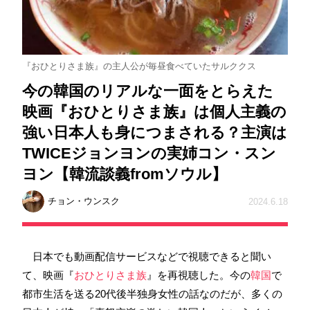
『おひとりさま族』の主人公が毎昼食べていたサルククス
今の韓国のリアルな一面をとらえた
映画『おひとりさま族』は個人主義の
強い日本人も身につまされる？主演は
TWICEジョンヨンの実姉コン・スン
ヨン【韓流談義fromソウル】
チョン・ウンスク
2024.6.18
日本でも動画配信サービスなどで視聴できると聞い
て、映画『
おひとりさま族
』を再視聴した。今の
韓国
で
都市生活を送る20代後半独身女性の話なのだが、多くの