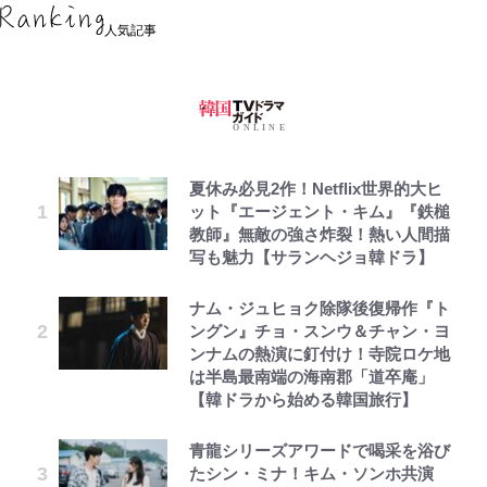
人気記事
夏休み必見2作！Netflix世界的大ヒ
ット『エージェント・キム』『鉄槌
教師』無敵の強さ炸裂！熱い人間描
写も魅力【サランヘジョ韓ドラ】
ナム・ジュヒョク除隊後復帰作『ト
ングン』チョ・スンウ＆チャン・ヨ
ンナムの熱演に釘付け！寺院ロケ地
は半島最南端の海南郡「道卒庵」
【韓ドラから始める韓国旅行】
青龍シリーズアワードで喝采を浴び
たシン・ミナ！キム・ソンホ共演