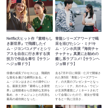
Netflix大ヒット作『素晴らし
青龍シリーズアワードで喝
き新世界』で飛躍したイ
采を浴びたシン・ミナ!キ
ム・ジヨン!コメディとシリ
ム・ソンホ共演『海街チャ
アスを自在に行き来する演
チャチャ』真夏にお勧めの
技力で作品を牽引【サラン
癒し系ラブコメ!【サランヘ
ヘジョ韓ドラ】
ジョ韓ドラ】
俳優の成長プロセスには、飛躍的
去る7月31日に韓国・仁川で開催さ
な進化を遂げる瞬間がある。イ
れた第5回「青龍シリーズアワー
ム・ジヨンはまさにその渦中にい
ド」の大賞のプレゼンターとなっ
る。最新主演作『素晴らしき新世
たシン・ミナ。夫のキム・ウビン
界』は視聴者から圧倒的な支持を
が主演男優賞にノミネートされて
集め、ホ・ナムジュンとの共演も
いて会場にいたので、彼女が登場
最高の成功例となった...
すると一気に注目さ...