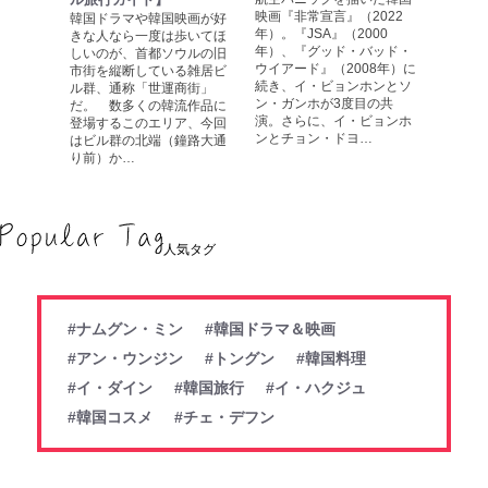
映画『非常宣言』（2022
韓国ドラマや韓国映画が好
年）。『JSA』（2000
きな人なら一度は歩いてほ
年）、『グッド・バッド・
しいのが、首都ソウルの旧
ウイアード』（2008年）に
市街を縦断している雑居ビ
続き、イ・ビョンホンとソ
ル群、通称「世運商街」
ン・ガンホが3度目の共
だ。 数多くの韓流作品に
演。さらに、イ・ビョンホ
登場するこのエリア、今回
ンとチョン・ドヨ…
はビル群の北端（鐘路大通
り前）か…
人気タグ
#ナムグン・ミン
#韓国ドラマ＆映画
#アン・ウンジン
#トングン
#韓国料理
#イ・ダイン
#韓国旅行
#イ・ハクジュ
#韓国コスメ
#チェ・デフン