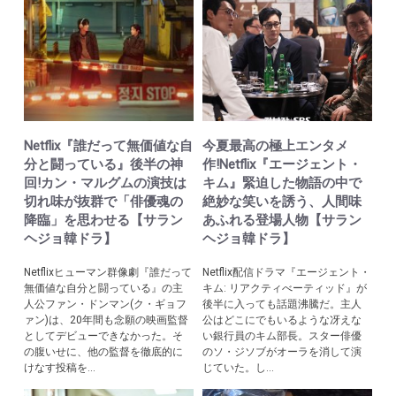
Netflix『誰だって無価値な自
今夏最高の極上エンタメ
分と闘っている』後半の神
作!Netflix『エージェント・
回!カン・マルグムの演技は
キム』緊迫した物語の中で
切れ味が抜群で「俳優魂の
絶妙な笑いを誘う、人間味
降臨」を思わせる【サラン
あふれる登場人物【サラン
ヘジョ韓ドラ】
ヘジョ韓ドラ】
Netflixヒューマン群像劇『誰だって
Netflix配信ドラマ『エージェント・
無価値な自分と闘っている』の主
キム: リアクティべーティッド』が
人公ファン・ドンマン(ク・ギョフ
後半に入っても話題沸騰だ。主人
ァン)は、20年間も念願の映画監督
公はどこにでもいるような冴えな
としてデビューできなかった。そ
い銀行員のキム部長。スター俳優
の腹いせに、他の監督を徹底的に
のソ・ジソブがオーラを消して演
けなす投稿を...
じていた。し...