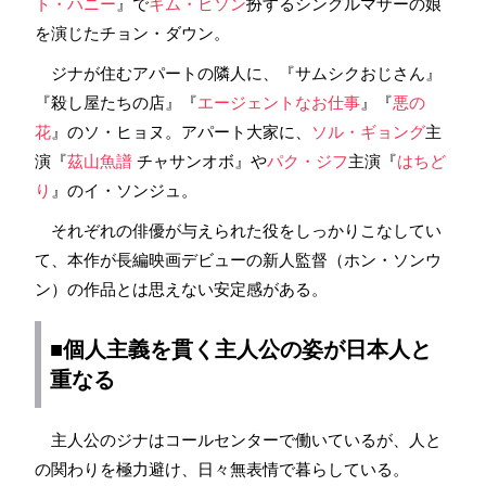
ト・ハニー
』で
キム・ヒソン
扮するシングルマザーの娘
を演じたチョン・ダウン。
ジナが住むアパートの隣人に、『サムシクおじさん』
『殺し屋たちの店』『
エージェントなお仕事
』『
悪の
花
』のソ・ヒョヌ。アパート大家に、
ソル・ギョング
主
演『
茲山魚譜
チャサンオボ』や
パク・ジフ
主演『
はちど
り
』のイ・ソンジュ。
それぞれの俳優が与えられた役をしっかりこなしてい
て、本作が長編映画デビューの新人監督（ホン・ソンウ
ン）の作品とは思えない安定感がある。
■個人主義を貫く主人公の姿が日本人と
重なる
主人公のジナはコールセンターで働いているが、人と
の関わりを極力避け、日々無表情で暮らしている。