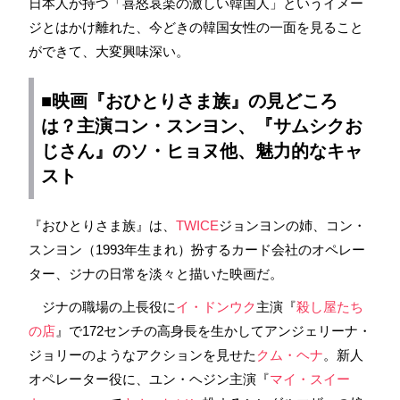
日本人が持つ「喜怒哀楽の激しい韓国人」というイメー
ジとはかけ離れた、今どきの韓国女性の一面を見ること
ができて、大変興味深い。
■映画『おひとりさま族』の見どころ
は？主演
コン・スンヨン
、『
サムシクお
じさん
』の
ソ・ヒョヌ
他、魅力的なキャ
スト
『おひとりさま族』は、
TWICE
ジョンヨンの姉、コン・
スンヨン（1993年生まれ）扮するカード会社のオペレー
ター、ジナの日常を淡々と描いた映画だ。
ジナの職場の上長役に
イ・ドンウク
主演『
殺し屋たち
の店
』で172センチの高身長を生かしてアンジェリーナ・
ジョリーのようなアクションを見せた
クム・ヘナ
。新人
オペレーター役に、ユン・ヘジン主演『
マイ・スイー