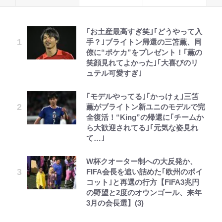
｢お土産最高すぎ笑｣｢どうやって入
空の轍と大地の雲と 第1回
公式-ヒロインが来る前に妊娠しま
『ONE PIECE』今後の展開に絡ん
元衆院議員・山尾志桜里が語る誹謗
浅草は日本の心だゾ
やってはいけない！「キャンプツー
「危ない」「やめて」第1子妊娠中
手？｣ブライトン帰還の三笘薫、同
した~詰んだはずの悪役令嬢です
できそうな「意味深な表紙連載」
中傷動画…「計り知れない」切り抜
リング」での「NGパッキング」7
の田中みな実、ゴリゴリヒール着用
僚に“ポケカ”をプレゼント！｢薫の
が、どうやら違うようです~ 第1話
「神」エネルの月での展開に、元王
き落選運動の影響と今語る「保育園
選！ 安全＆快適につながる「荷物
に心配の声…ザックリ衣装にも意見
笑顔見れてよかった｣｢大喜びのリ
下七武海の謎めいた過去も…
落ちた日本死ね」
の順序や位置」積載のコツとは？
続々
ュテル可愛すぎ｣
「実体験レポ」
第3回 出版までの道のり・その2
公式-異世界召喚は二度目です 第1
とうちゃんが出世するゾ
南や和也だけじゃない！『タッチ』
誹謗中傷も「『そうせざるを得ない
趣里「ショック」初めて語った“重
話
｢モデルやってる｣｢かっけぇ｣三笘
上杉達也の才能を「いち早く見出し
事情』がある」…山尾志桜里が
アユは「怒らせて掛ける」魚だっ
い意味” 三山凌輝「無反省メー
薫がブライトン新ユニのモデルで完
た人物たち」
SNSのバッシングにも向き合う理
た！ ルアーを追わせて釣りあげる
ル」文春第2弾で“一家の限界”報道
全復活！“King”の帰還に｢チームか
由と独自メンタル術
「アユイング」のオリジナリティ＆
も
レビュー『仮面家族』悠木シュン・
公式-ヒロインが来る前に妊娠しま
ボンジュールでポンジュースだゾ
ら大歓迎されてる｣｢元気な姿見れ
おもしろさを知る
「BOSS×ポケモン30周年」第2弾
著
した~詰んだはずの悪役令嬢です
て…｣
武田久美子が語る23年ぶり写真集
【川口春奈と結婚】板倉滉は「めっ
コラボ実施！ 新商品「歴戦の微
が、どうやら違うようです~ 第2話
の裏側…57歳の妥協なき美ボディ
【自転車】「若いときは登れたんだ
ちゃモテる」 年収7億円・お洒落・
糖」や図鑑缶登場にファン歓喜「見
(1)
W杯クオーター制への大反発か、
と「貝殻水着」を超える伝説の衣装
けど……」 グラベルバイクで暑さ
包容力…超愛される日本代表
つけたら即購入！」
FIFA会長を追い詰めた｢欧州のボイ
に迫る
に負けそうなヒルクライム、砂利道
コット｣と再選の行方【FIFA3兆円
を疾走して少年時代を振り返る50
の野望と2度のオウンゴール、来年
代の夏 長野県｜2026年
3月の会長選】(3)