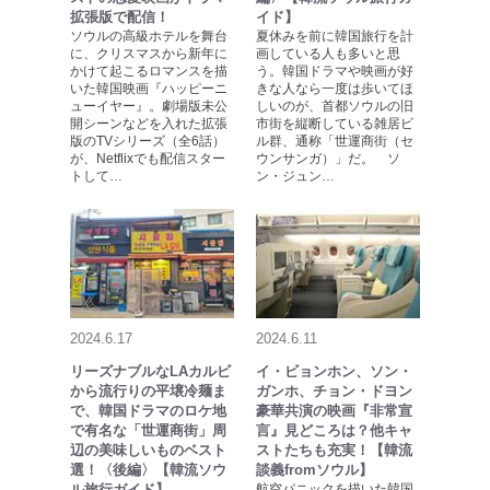
拡張版で配信！
イド】
ソウルの高級ホテルを舞台
夏休みを前に韓国旅行を計
に、クリスマスから新年に
画している人も多いと思
かけて起こるロマンスを描
う。韓国ドラマや映画が好
いた韓国映画『ハッピーニ
きな人なら一度は歩いてほ
ューイヤー』。劇場版未公
しいのが、首都ソウルの旧
開シーンなどを入れた拡張
市街を縦断している雑居ビ
版のTVシリーズ（全6話）
ル群、通称「世運商街（セ
が、Netflixでも配信スター
ウンサンガ）」だ。 ソ
トして…
ン・ジュン…
2024.6.17
2024.6.11
リーズナブルなLAカルビ
イ・ビョンホン、ソン・
から流行りの平壌冷麺ま
ガンホ、チョン・ドヨン
で、韓国ドラマのロケ地
豪華共演の映画『非常宣
で有名な「世運商街」周
言』見どころは？他キャ
辺の美味しいものベスト
ストたちも充実！【韓流
選！〈後編〉【韓流ソウ
談義fromソウル】
ル旅行ガイド】
航空パニックを描いた韓国