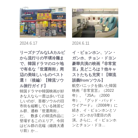
2024.6.17
2024.6.11
リーズナブルなLAカルビ
イ・ビョンホン、ソン・
から流行りの平壌冷麺ま
ガンホ、チョン・ドヨン
で、韓国ドラマのロケ地
豪華共演の映画『非常宣
で有名な「世運商街」周
言』見どころは？他キャ
辺の美味しいものベスト
ストたちも充実！【韓流
選！〈後編〉【韓流ソウ
談義fromソウル】
ル旅行ガイド】
航空パニックを描いた韓国
映画『非常宣言』（2022
韓国ドラマや韓国映画が好
年）。『JSA』（2000
きな人なら一度は歩いてほ
年）、『グッド・バッド・
しいのが、首都ソウルの旧
ウイアード』（2008年）に
市街を縦断している雑居ビ
続き、イ・ビョンホンとソ
ル群、通称「世運商街」
ン・ガンホが3度目の共
だ。 数多くの韓流作品に
演。さらに、イ・ビョンホ
登場するこのエリア、今回
ンとチョン・ドヨ…
はビル群の北端（鐘路大通
り前）か…