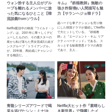
ウォン扮する主人公がグル
キム』『鉄槌教師』無敵の
ープを離れるメンバーに放
強さ炸裂!熱い人間描写も魅
った気になるひとこと【韓
力【サランヘジョ韓ドラ】
流談義fromソウル】
超ハードな拳アクションを売り物
にした韓国ドラマが連続してNetflix
Netflix配信中の映画『ワイルド・シ
で大ヒットしている。『鉄槌教
ング』は、2001年に華々しくデビ
師』と『エージェント・キム: リア
ューしたものの、その後スターの
クティべーティッド』である。 ス
座から転げ落ちた男女混成3人組ダ
カッとする勧善懲悪ドラマの典型
ンスグループ「トライアングル」
であり、主人...
が、20年後、再結成にチャレンジ
する物語だ。 ...
青龍シリーズアワードで喝
Netflix大ヒット作『素晴らし
采を浴びたシン・ミナ!キ
き新世界』で飛躍したイ