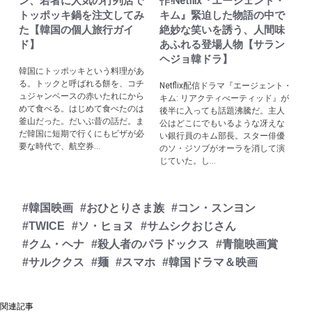
ン、若者に人気の行列店で
作!Netflix『エージェント・
トッポッキ鍋を注文してみ
キム』緊迫した物語の中で
た【韓国の個人旅行ガイ
絶妙な笑いを誘う、人間味
ド】
あふれる登場人物【サラン
ヘジョ韓ドラ】
韓国にトッポッキという料理があ
る。トックと呼ばれる餅を、コチ
Netflix配信ドラマ『エージェント・
ュジャンベースの赤いたれにから
キム: リアクティべーティッド』が
めて食べる。はじめて食べたのは
後半に入っても話題沸騰だ。主人
釜山だった。だいぶ昔の話だ。ま
公はどこにでもいるような冴えな
だ韓国に短期で行くにもビザが必
い銀行員のキム部長。スター俳優
要な時代で、航空券...
のソ・ジソブがオーラを消して演
じていた。し...
#韓国映画
#おひとりさま族
#コン・スンヨン
#TWICE
#ソ・ヒョヌ
#サムシクおじさん
#クム・ヘナ
#殺人者のパラドックス
#青龍映画賞
#サルククス
#麺
#スマホ
#韓国ドラマ＆映画
関連記事