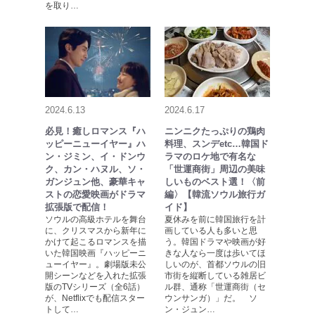
を取り…
2024.6.13
2024.6.17
必見！癒しロマンス『ハ
ニンニクたっぷりの鶏肉
ッピーニューイヤー』ハ
料理、スンデetc…韓国ド
ン・ジミン、イ・ドンウ
ラマのロケ地で有名な
ク、カン・ハヌル、ソ・
「世運商街」周辺の美味
ガンジュン他、豪華キャ
しいものベスト選！〈前
ストの恋愛映画がドラマ
編〉【韓流ソウル旅行ガ
拡張版で配信！
イド】
ソウルの高級ホテルを舞台
夏休みを前に韓国旅行を計
に、クリスマスから新年に
画している人も多いと思
かけて起こるロマンスを描
う。韓国ドラマや映画が好
いた韓国映画『ハッピーニ
きな人なら一度は歩いてほ
ューイヤー』。劇場版未公
しいのが、首都ソウルの旧
開シーンなどを入れた拡張
市街を縦断している雑居ビ
版のTVシリーズ（全6話）
ル群、通称「世運商街（セ
が、Netflixでも配信スター
ウンサンガ）」だ。 ソ
トして…
ン・ジュン…