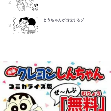
『ONE PIECE』今後の展開に絡ん
オダウエダ植田、「2年半で56kg
元衆院議員・山尾志桜里が語る誹謗
イドになったら笑わない貴公子様に
できそうな「意味深な表紙連載」
増」130㎏ボディに驚きと心配 過
浦和と千葉の首をかしげる主力放
アユは「怒らせて掛ける」魚だっ
中傷動画…「計り知れない」切り抜
溺愛されました 第27話(3)
「神」エネルの月での展開に、元王
去の「めちゃ美人」写真も再び
出、柏リカルドの下で新加入2人が
た！ ルアーを追わせて釣りあげる
き落選運動の影響と今語る「保育園
下七武海の謎めいた過去も…
化ける！Jリーグに必要な外国人選
「アユイング」のオリジナリティ＆
落ちた日本死ね」
とうちゃんが出世するゾ
レビュー『仮面家族』悠木シュン・
公式-最強宮廷指南役のおっさん、
手は【Jリーグ開幕｢初めての秋春
おもしろさを知る
趣里「ショック」初めて語った“重
著
追放された僻地で無双する~幻とな
制｣の大激論】(4)
南や和也だけじゃない！『タッチ』
誹謗中傷も「『そうせざるを得ない
い意味” 三山凌輝「無反省メー
った種族の美少女たちを育てて辺境
上杉達也の才能を「いち早く見出し
やってはいけない！「キャンプツー
事情』がある」…山尾志桜里が
ル」文春第2弾で“一家の限界”報道
を開拓~ 第23話(3)
た人物たち」
W杯クオーター制への大反発か、
リング」での「NGパッキング」7
SNSのバッシングにも向き合う理
も
FIFA会長を追い詰めた｢欧州のボイ
選！ 安全＆快適につながる「荷物
由と独自メンタル術
コット｣と再選の行方【FIFA3兆円
の順序や位置」積載のコツとは？
の野望と2度のオウンゴール、来年
「実体験レポ」
3月の会長選】(3)