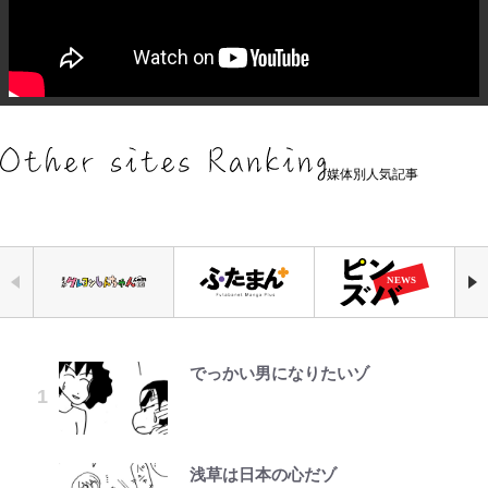
媒体別人気記事
でっかい男になりたいゾ
ファミマと『VIVANT』第2シーズ
「危ない」「やめて」第1子妊娠中
空の轍と大地の雲と 第1回
公式-ヒロインが来る前に妊娠しま
｢お土産最高すぎ笑｣｢どうやって入
荒々しい「火山帯」の一端にいるこ
錦織一清の写真集はなぜ私服なの
ンのコラボがスタート！ “別班饅
の田中みな実、ゴリゴリヒール着用
した~詰んだはずの悪役令嬢です
手？｣ブライトン帰還の三笘薫、同
とを体感！ 登頂約10分でも大迫力
か…高級ブランドをやめ等身大の自
頭”や限定グッズ登場にファン感激
に心配の声…ザックリ衣装にも意見
が、どうやら違うようです~ 第1話
僚に“ポケカ”をプレゼント！｢薫の
「吾妻小富士」火口を1周する「1
分を表現する現在「ちゃんとおじい
「これは買うしかない！」
続々
笑顔見れてよかった｣｢大喜びのリ
時間半ハイキング」パノラマ絶景レ
ちゃんに」
ュテル可愛すぎ｣
ポ【福島県福島市】
浅草は日本の心だゾ
第3回 出版までの道のり・その2
公式-婚約破棄されたのでお掃除メ