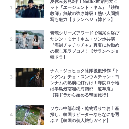
夏休み必見2作！Netflix世界的大ヒ
ット『エージェント・キム』『鉄槌
教師』無敵の強さ炸裂！熱い人間描
写も魅力【サランヘジョ韓ドラ】
青龍シリーズアワードで喝采を浴び
たシン・ミナ！キム・ソンホ共演
『海街チャチャチャ』真夏にお勧め
の癒し系ラブコメ！【サランヘジョ
韓ドラ】
ナム・ジュヒョク除隊後復帰作『ト
ングン』チョ・スンウ＆チャン・ヨ
ンナムの熱演に釘付け！寺院ロケ地
は半島最南端の海南郡「道卒庵」
【韓ドラから始める韓国旅行】
ソウル中部市場・乾物通りでお土産
探し、韓国リピーターならなにを選
ぶ？【韓国の個人旅行ガイド】