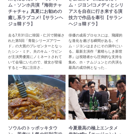
ム・ソンホ共演『海街チャ
ム・ジヨン!コメディとシリ
チャチャ』真夏にお勧めの
アスを自在に行き来する演
癒し系ラブコメ!【サランヘ
技力で作品を牽引【サラン
ジョ韓ドラ】
ヘジョ韓ドラ】
去る7月31日に韓国・仁川で開催さ
俳優の成長プロセスには、飛躍的
れた第5回「青龍シリーズアワー
な進化を遂げる瞬間がある。イ
ド」の大賞のプレゼンターとなっ
ム・ジヨンはまさにその渦中にい
たシン・ミナ。夫のキム・ウビン
る。最新主演作『素晴らしき新世
が主演男優賞にノミネートされて
界』は視聴者から圧倒的な支持を
いて会場にいたので、彼女が登場
集め、ホ・ナムジュンとの共演も
すると一気に注目さ...
最高の成功例となった...
ソウルのトッポッキタウ
今夏最高の極上エンタメ