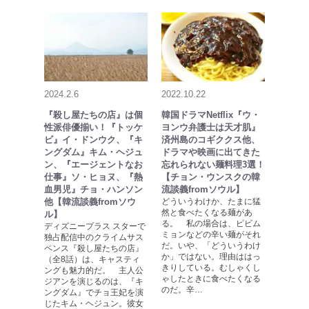
2024.2.6
2022.10.22
『殺し屋たちの店』は個
韓国ドラマNetflix『ウ・
性派俳優揃い！『トッケ
ヨンウ弁護士は天才肌』
ビ』イ・ドンウク、『キ
済州島のコギククス他、
ングダム』キム・ヘジュ
ドラマや映画に出てきた
ン、『エージェントなお
忘れられない麺料理3選！
仕事』ソ・ヒョヌ、『熱
【チョン・ウンスクの韓
血男児』チョ・ハンソン
流談義fromソウル】
他【韓流談義fromソウ
どういうわけか、たまに猛
然と食べたくなる麺があ
ル】
る。 私の場合は、ピビム
ディズニープラス スターで
ミョンなどの辛い麺がそれ
独占配信中のクライムサス
だ。いや、「どういうわけ
ペンス『殺し屋たちの店』
か」ではない。理由ははっ
（全8話）は、キャスティ
きりしている。むしゃくし
ングも魅力的だ。 主人公
ゃしたときに食べたくなる
ジアンを演じるのは、『キ
のだ。辛…
ングダム』でチョ王妃を演
じたキム・ヘジュン。彼女