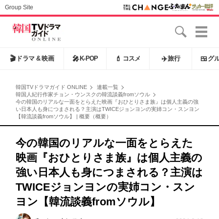
Group Site
🎬
ドラマ & 映画
🎤
K-POP
💄
コスメ
✈️
旅行
🍱
グ
韓国TVドラマガイド ONLINE
連載一覧
韓国人紀行作家チョン・ウンスクの韓流談義fromソウル
今の韓国のリアルな一面をとらえた映画『おひとりさま族』は個人主義の強
い日本人も身につまされる？主演はTWICEジョンヨンの実姉コン・スンヨン
【韓流談義fromソウル】 | 概要（概要）
今の韓国のリアルな一面をとらえた
映画『おひとりさま族』は個人主義の
強い日本人も身につまされる？主演は
TWICEジョンヨンの実姉コン・スン
ヨン【韓流談義fromソウル】