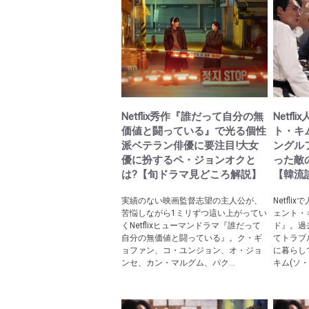
Netflix秀作『誰だって自分の無
Netf
価値と闘っている』で光る個性
ト・キ
派ベテラン俳優に要注目!大女
ングル
優に扮するペ・ジョンオクと
った敵
は?【旬ドラマ見どころ解説】
【韓流談
実績のない映画監督志望の主人公が、
Netfl
苦悩しながら1ミリずつ這い上がってい
ェント・
くNetflixヒューマンドラマ『誰だって
ド』。過
自分の無価値と闘っている』。ク・ギ
てトラブ
ョファン、コ・ユンジョン、オ・ジョ
に暮らし
ンセ、カン・マルグム、パク...
キム(ソ・