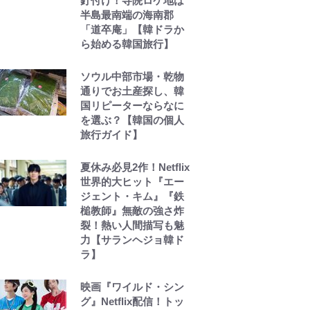
釘付け！寺院ロケ地は
半島最南端の海南郡
「道卒庵」【韓ドラか
ら始める韓国旅行】
ソウル中部市場・乾物
通りでお土産探し、韓
国リピーターならなに
を選ぶ？【韓国の個人
旅行ガイド】
夏休み必見2作！Netflix
世界的大ヒット『エー
ジェント・キム』『鉄
槌教師』無敵の強さ炸
裂！熱い人間描写も魅
力【サランヘジョ韓ド
ラ】
映画『ワイルド・シン
グ』Netflix配信！トッ