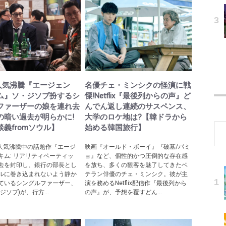
lix人気沸騰『エージェン
名優チェ・ミンシクの怪演に戦
ム』ソ・ジソブ扮するシ
慄!Netflix『最後列からの声』ど
ファーザーの娘を連れ去
んでん返し連続のサスペンス、
の暗い過去が明らかに!
大学のロケ地は?【韓ドラから
義fromソウル】
始める韓国旅行】
ixで人気沸騰中の話題作『エージ
映画『オールド・ボーイ』『破墓/パミ
キム: リアリティペーティッ
ョ』など、個性的かつ圧倒的な存在感
去を封印し、銀行の部長とし
を放ち、多くの観客を魅了してきたベ
ルに巻き込まれないよう静か
テラン俳優のチェ・ミンシク。彼が主
ているシングルファーザー、
演を務めるNetflix配信作『最後列から
ジソブ)が、行方...
の声』が、予想を覆すどん...