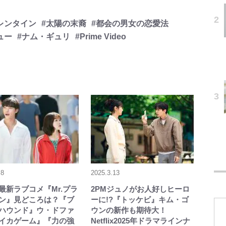
レンタイン
#太陽の末裔
#都会の男女の恋愛法
ュー
#ナム・ギュリ
#Prime Video
.8
2025.3.13
lix最新ラブコメ『Mr.プラ
2PMジュノがお人好しヒーロ
ン』見どころは？『ブ
ーに!?『トッケビ』キム・ゴ
ハウンド』ウ・ドファ
ウンの新作も期待大！
イカゲーム』『力の強
Netflix2025年ドラマラインナ