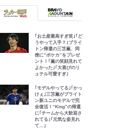
｢お土産最高すぎ笑｣｢ど
うやって入手？｣ブライ
トン帰還の三笘薫、同
僚に“ポケカ”をプレゼ
ント！｢薫の笑顔見れて
よかった｣｢大喜びのリ
ュテル可愛すぎ｣
｢モデルやってる｣｢かっ
けぇ｣三笘薫がブライト
ン新ユニのモデルで完
全復活！“King”の帰還
に｢チームから大歓迎さ
れてる｣｢元気な姿見れ
て…｣