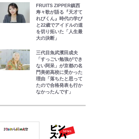
年」第2弾コラボ実施！
FRUITS ZIPPER鎮西
新商品「歴戦の微糖」
寿々歌が語る『天才て
や図鑑缶登場にファン
れびくん』時代の学び
歓喜「見つけたら即購
と22歳でアイドルの道
入！」
を切り拓いた「人生最
大の決断」
三代目魚武濱田成夫
「すっごい勉強ができ
ない阿呆」が京都の名
門美術高校に受かった
理由「落ちたと思って
たので合格発表も行か
なかったんです」
公式-ヒロインが来る前
に妊娠しました~詰んだ
はずの悪役令嬢です
が、どうやら違うよう
です~ 第1話
公式-転生したら平民で