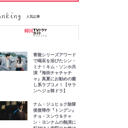
人気記事
青龍シリーズアワード
で喝采を浴びたシン・
ミナ！キム・ソンホ共
演『海街チャチャチ
ャ』真夏にお勧めの癒
し系ラブコメ！【サラ
ンヘジョ韓ドラ】
ナム・ジュヒョク除隊
後復帰作『トングン』
チョ・スンウ＆チャ
ン・ヨンナムの熱演に