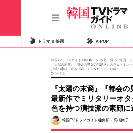
🎬
🎤
ドラマ & 映画
K-POP
韓国TVドラマガイド ONLINE
連載一覧
韓国ドラ
『太陽の末裔』『都会の男女の恋愛法』のキム・ミンソ
技派の素顔に迫る〈独占インタビュー・前編〉
2ページ目
『太陽の末裔』『都会の
最新作でミリタリーオタ
色を持つ演技派の素顔に
韓国TVドラマガイド編集部・高橋尚子