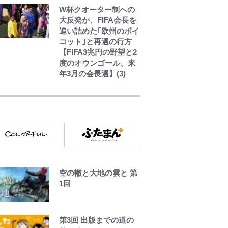
W杯クオーター制への
大反発か、FIFA会長を
追い詰めた｢欧州のボイ
コット｣と再選の行方
【FIFA3兆円の野望と2
度のオウンゴール、来
年3月の会長選】(3)
アユは「怒らせて掛け
る」魚だった！ ルアー
を追わせて釣りあげる
「アユイング」のオリ
ジナリティ＆おもしろ
さを知る
やってはいけない！
「キャンプツーリン
空の轍と大地の雲と 第
グ」での「NGパッキン
1回
グ」7選！ 安全＆快適
につながる「荷物の順
序や位置」積載のコツ
第3回 出版までの道の
とは？「実体験レポ」