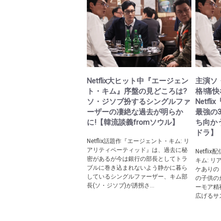
Netflix大ヒット中『エージェン
主演ソ
ト・キム』序盤の見どころは?
格!痛
ソ・ジソブ扮するシングルファ
Netf
ーザーの凄絶な過去が明らか
最強の
に!【韓流談義fromソウル】
ち向か
ドラ】
Netflix話題作『エージェント・キム: リ
アリティペーティッド』は、過去に秘
Netfl
密があるが今は銀行の部長としてトラ
キム: 
ブルに巻き込まれないよう静かに暮ら
ケありの
しているシングルファーザー、キム部
の子供の
長(ソ・ジソブ)が誘拐さ...
ーモア精
広げるサス