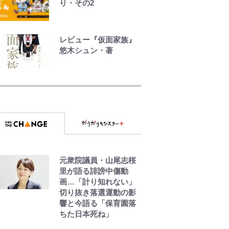
り・その2
【自転車】「若いとき
は登れたんだけ
レビュー『仮面家族』
ど……」 グラベルバイ
悠木シュン・著
クで暑さに負けそうな
ヒルクライム、砂利道
『ちいかわ』ファンの
を疾走して少年時代を
記憶に残る「恐怖キャ
振り返る50代の夏 長
ラ」の戦慄シーン 小
野県｜2026年
さくてかわいい世界な
のに「見た目からして
ヤバイ…」
放送40周年『機動戦士
元衆院議員・山尾志桜
ガンダムZZ』いまだ語
里が語る誹謗中傷動
り継がれる「伝説のト
画…「計り知れない」
ンデモシーン」 「Zザ
切り抜き落選運動の影
ク」に「謎の光」も…
響と今語る「保育園落
ちた日本死ね」
「BOSS×ポケモン30周