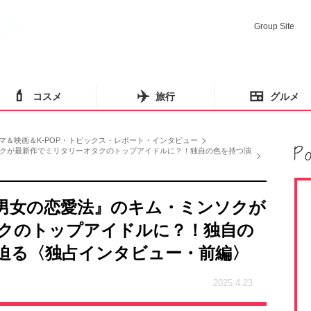
Group Site
💄
✈️
🍱
コスメ
旅行
グルメ
マ＆映画＆K-POP・トピックス・レポート・インタビュー
クが最新作でミリタリーオタクのトップアイドルに？！独自の色を持つ演
男女の恋愛法』のキム・ミンソクが
クのトップアイドルに？！独自の
迫る〈独占インタビュー・前編〉
2025.4.23