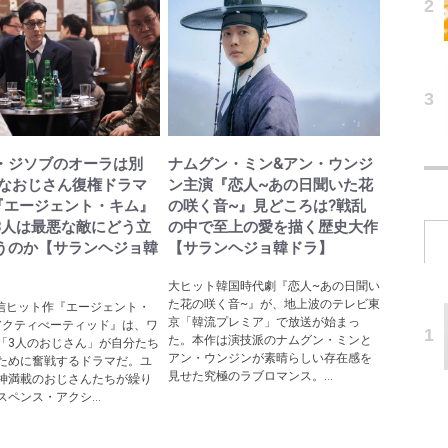
・ジソブのオーラは別
ナムグン・ミン&アン・ウンジ
快なおじさん復権ドラマ
ン主演『恋人~あの日聞いた花
lix『エージェント・キム』
の咲く音~』見どころは?戦乱
3人は最悪な敵にどう立
の中で至上の愛を描く歴史大作
うのか【サランヘジョ韓
【サランヘジョ韓ドラ】
大ヒット韓国時代劇『恋人~あの日聞い
た花の咲く音~』が、地上波のテレビ東
ix配信ヒット作『エージェント・
京「韓流プレミア」で放送が始まっ
リアクティべーティッド』は、ワ
た。本作は演技派のナムグン・ミンと
「3人のおじさん」が自分たち
アン・ウンジンが素晴らしい存在感を
ために奮戦するドラマだ。ユ
見せた究極のラブロマンス。...
神満載のおじさんたちが繰り
ペンス・アクシ...