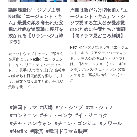
話題沸騰!ソ・ジソブ主演
周囲は敵だらけ!?Netflix『エ
Netflix『エージェント・キ
ージェント・キム』ソ・ジ
ム』最愛の娘を奪われた父
ソブ扮する主人公が愛娘救
親の壮絶な追撃戦に度肝を
出のために仲間たちと奮闘!
抜かれる【サランヘジョ韓
【旬ドラマ見どころ解説】
ドラ】
Netflix配信の人気ドラマ『エージェ
ント・キム: リアクティべーティッ
大ヒットウェブトゥーン『部長K』
ド』。主人公のキム(ソ・ジソブ)
を原作にしたNetflix『エージェン
は、旧友のジンチョル(ユン・ギョ
ト・キム: リアクティべーティッ
ンホ)とハンス(チェ・デフン)の協
ド』。男手1人で育て上げた高校生
力のもと、高校生の娘ミンジ(ソ・
の娘がある日突然姿を消してしま
ス...
う。彼女を取り戻すため、平凡な
父親を装ってい...
#韓国ドラマ
#広場
#ソ・ジソブ
#ホ・ジュノ
#コンミョン
#チュ・ヨンウ
#イ・ジニョク
#チャ・スンウォン
#チョン・ゴンジュ
#ノワール
#Netflix
#韓流
#韓国ドラマ＆映画