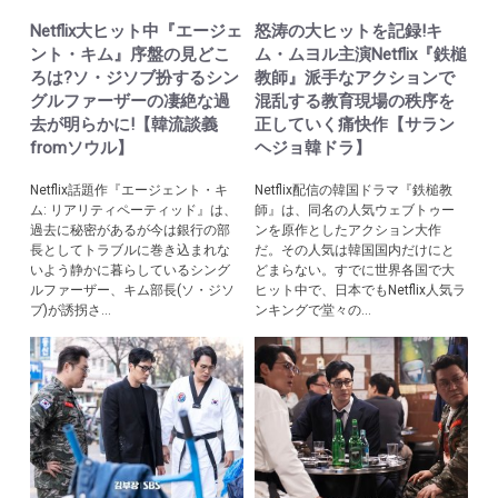
Netflix大ヒット中『エージェ
怒涛の大ヒットを記録!キ
ント・キム』序盤の見どこ
ム・ムヨル主演Netflix『鉄槌
ろは?ソ・ジソブ扮するシン
教師』派手なアクションで
グルファーザーの凄絶な過
混乱する教育現場の秩序を
去が明らかに!【韓流談義
正していく痛快作【サラン
fromソウル】
ヘジョ韓ドラ】
Netflix話題作『エージェント・キ
Netflix配信の韓国ドラマ『鉄槌教
ム: リアリティペーティッド』は、
師』は、同名の人気ウェブトゥー
過去に秘密があるが今は銀行の部
ンを原作としたアクション大作
長としてトラブルに巻き込まれな
だ。その人気は韓国国内だけにと
いよう静かに暮らしているシング
どまらない。すでに世界各国で大
ルファーザー、キム部長(ソ・ジソ
ヒット中で、日本でもNetflix人気ラ
ブ)が誘拐さ...
ンキングで堂々の...