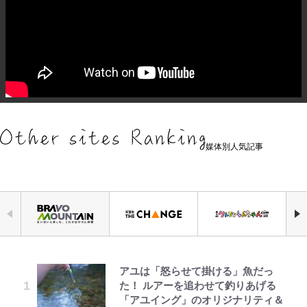
媒体別人気記事
アユは「怒らせて掛ける」魚だっ
元衆院議員・山尾志桜里が語る誹謗
浅草は日本の心だゾ
公式-ヒロインが来る前に妊娠しま
空の轍と大地の雲と 第1回
「危ない」「やめて」第1子妊娠中
『ONE PIECE』今後の展開に絡ん
｢お土産最高すぎ笑｣｢どうやって入
た！ ルアーを追わせて釣りあげる
中傷動画…「計り知れない」切り抜
した~詰んだはずの悪役令嬢です
の田中みな実、ゴリゴリヒール着用
できそうな「意味深な表紙連載」
手？｣ブライトン帰還の三笘薫、同
「アユイング」のオリジナリティ＆
き落選運動の影響と今語る「保育園
が、どうやら違うようです~ 第1話
に心配の声…ザックリ衣装にも意見
「神」エネルの月での展開に、元王
僚に“ポケカ”をプレゼント！｢薫の