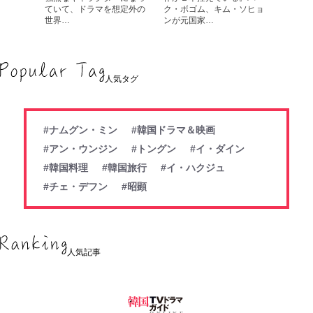
ていて、ドラマを想定外の
ク・ボゴム、キム・ソヒョ
世界…
ンが元国家…
人気タグ
#ナムグン・ミン
#韓国ドラマ＆映画
#アン・ウンジン
#トングン
#イ・ダイン
#韓国料理
#韓国旅行
#イ・ハクジュ
#チェ・デフン
#昭顕
人気記事