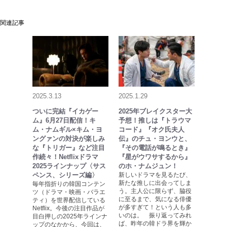
関連記事
2025.3.13
2025.1.29
ついに完結『イカゲー
2025年ブレイクスター大
ム』6月27日配信！キ
予想！推しは『トラウマ
ム・ナムギル×キム・ヨ
コード』『オク氏夫人
ングァンの対決が楽しみ
伝』のチュ・ヨンウと、
な『トリガー』など注目
『その電話が鳴るとき』
作続々！Netflixドラマ
『星がウワサするから』
2025ラインナップ〈サス
のホ・ナムジュン！
ペンス、シリーズ編〉
新しいドラマを見るたび、
新たな推しに出会ってしま
毎年指折りの韓国コンテン
う。主人公に限らず、脇役
ツ（ドラマ・映画・バラエ
に至るまで、気になる俳優
ティ）を世界配信している
が多すぎて！という人も多
Netflix。今後の注目作品が
いのは。 振り返ってみれ
目白押しの2025年ラインナ
ば、昨年の韓ドラ界を輝か
ップのなかから、今回は、