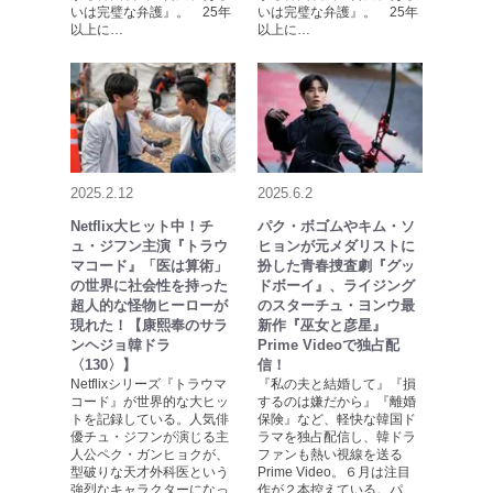
いは完璧な弁護』。 25年
いは完璧な弁護』。 25年
以上に…
以上に…
2025.2.12
2025.6.2
Netflix大ヒット中！チ
パク・ボゴムやキム・ソ
ュ・ジフン主演『トラウ
ヒョンが元メダリストに
マコード』「医は算術」
扮した青春捜査劇『グッ
の世界に社会性を持った
ドボーイ』、ライジング
超人的な怪物ヒーローが
のスターチュ・ヨンウ最
現れた！【康熙奉のサラ
新作『巫女と彦星』
ンヘジョ韓ドラ
Prime Videoで独占配
〈130〉】
信！
Netflixシリーズ『トラウマ
『私の夫と結婚して』『損
コード』が世界的な大ヒッ
するのは嫌だから』『離婚
トを記録している。人気俳
保険』など、軽快な韓国ド
優チュ・ジフンが演じる主
ラマを独占配信し、韓ドラ
人公ペク・ガンヒョクが、
ファンも熱い視線を送る
型破りな天才外科医という
Prime Video。６月は注目
強烈なキャラクターになっ
作が２本控えている。パ