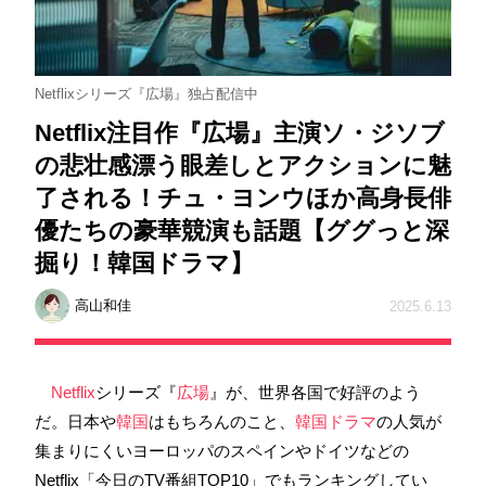
Netflixシリーズ『広場』独占配信中
Netflix注目作『広場』主演ソ・ジソブ
の悲壮感漂う眼差しとアクションに魅
了される！チュ・ヨンウほか高身長俳
優たちの豪華競演も話題【ググっと深
掘り！韓国ドラマ】
高山和佳
2025.6.13
Netflix
シリーズ『
広場
』が、世界各国で好評のよう
だ。日本や
韓国
はもちろんのこと、
韓国ドラマ
の人気が
集まりにくいヨーロッパのスペインやドイツなどの
Netflix「今日のTV番組TOP10」でもランキングしてい