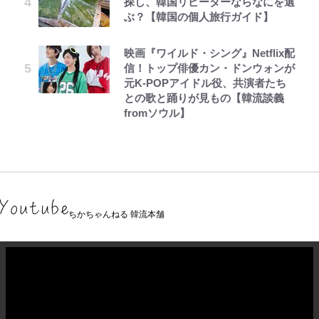
探し、韓国リピーターならなにを選
ぶ？【韓国の個人旅行ガイド】
映画『ワイルド・シング』Netflix配
信！トップ俳優カン・ドンウォンが
元K-POPアイドル役、共演者たち
との歌と踊りが見もの【韓流談義
fromソウル】
ちかちゃんねる 韓流本舗