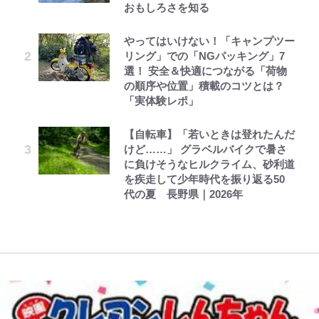
おもしろさを知る
落ちた日本死ね」
続々
下七武海の謎めいた過去も…
笑顔見れてよかった｣｢大喜びのリ
ュテル可愛すぎ｣
ボンジュールでポンジュースだゾ
公式-ゲーム知識で最強に成ったモ
第3回 出版までの道のり・その2
やってはいけない！「キャンプツー
FRUITS ZIPPER鎮西寿々歌が語る
【川口春奈と結婚】板倉滉は「めっ
「BOSS×ポケモン30周年」第2弾
ブ兵士は、真の実力を隠したい 第
リング」での「NGパッキング」7
『天才てれびくん』時代の学びと
ちゃモテる」 年収7億円・お洒落・
コラボ実施！ 新商品「歴戦の微
｢モデルやってる｣｢かっけぇ｣三笘
16話(2)
選！ 安全＆快適につながる「荷物
22歳でアイドルの道を切り拓いた
包容力…超愛される日本代表
糖」や図鑑缶登場にファン歓喜「見
薫がブライトン新ユニのモデルで完
の順序や位置」積載のコツとは？
「人生最大の決断」
つけたら即購入！」
全復活！“King”の帰還に｢チームか
とうちゃんが出世するゾ
公式-転生したら平民でした。~生活
レビュー『仮面家族』悠木シュン・
「実体験レポ」
ら大歓迎されてる｣｢元気な姿見れ
趣里「ショック」初めて語った“重
水準に耐えられないので貴族を目指
著
て…｣
辛坊治郎の原点は「朝寝坊ができる
『ちいかわ』ファンの記憶に残る
い意味” 三山凌輝「無反省メー
します~ 第37話(2)
【自転車】「若いときは登れたんだ
という理由」 読売テレビ入社から
「恐怖キャラ」の戦慄シーン 小さ
ル」文春第2弾で“一家の限界”報道
けど……」 グラベルバイクで暑さ
54歳での早期退職とラジオパーソ
くてかわいい世界なのに「見た目か
W杯クオーター制への大反発か、
も
に負けそうなヒルクライム、砂利道
ナリティ転身までの軌跡
らしてヤバイ…」
FIFA会長を追い詰めた｢欧州のボイ
を疾走して少年時代を振り返る50
コット｣と再選の行方【FIFA3兆円
代の夏 長野県｜2026年
の野望と2度のオウンゴール、来年
3月の会長選】(3)