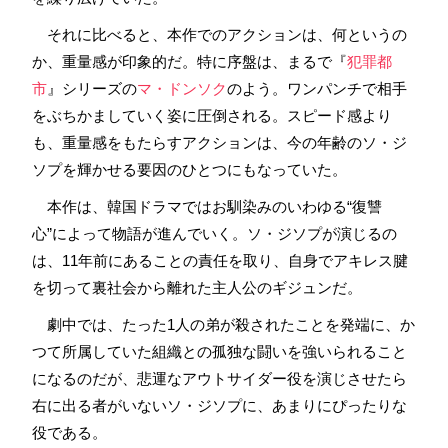
それに比べると、本作でのアクションは、何というの
か、重量感が印象的だ。特に序盤は、まるで『
犯罪都
市
』シリーズの
マ・ドンソク
のよう。ワンパンチで相手
をぶちかましていく姿に圧倒される。スピード感より
も、重量感をもたらすアクションは、今の年齢のソ・ジ
ソプを輝かせる要因のひとつにもなっていた。
本作は、韓国ドラマではお馴染みのいわゆる“復讐
心”によって物語が進んでいく。ソ・ジソプが演じるの
は、11年前にあることの責任を取り、自身でアキレス腱
を切って裏社会から離れた主人公のギジュンだ。
劇中では、たった1人の弟が殺されたことを発端に、か
つて所属していた組織との孤独な闘いを強いられること
になるのだが、悲運なアウトサイダー役を演じさせたら
右に出る者がいないソ・ジソプに、あまりにぴったりな
役である。