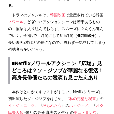
る。
ドラマのジャンルは、
韓国映画
で量産されている韓国
ノワール
。どぎついアクションシーンは若干あるもの
の、物語は入り組んでおらず、スムーズにぐんぐん進ん
でいく。全7話で、時間にして約5時間（4時間58分）。
長い映画2本ほどの長さなので、思わず一気見してしまう
視聴者も多いだろう。
■Netflixノワールアクション『広場』見
どころは？
ソ・ジソブ
が華麗なる復活！
高身長俳優たちの競演も見ごたえあり
本作はとにかくキャストがすごい。Netflixシリーズに
初出演したソ・ジソプをはじめ、『
私の完璧な秘書
』の
イ・ジュニョク
、『
埋もれた心
』の
ホ・ジュノ
、『
オク
氏夫人伝
-偽りの身分 真実の人生-』の
チュ・ヨンウ
、