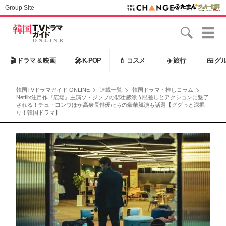
Group Site
🎬
ドラマ & 映画
🎤
K-POP
💄
コスメ
✈️
旅行
🍱
グ
韓国TVドラマガイド ONLINE
連載一覧
韓国ドラマ・推しコラム
Netflix注目作『広場』主演ソ・ジソブの悲壮感漂う眼差しとアクションに魅了
される！チュ・ヨンウほか高身長俳優たちの豪華競演も話題【ググっと深掘
り！韓国ドラマ】