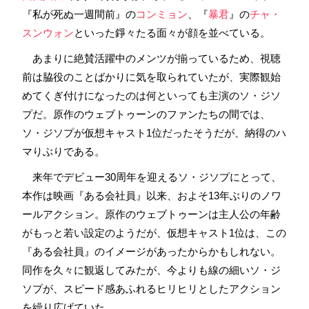
『私が死ぬ一週間前』の
コンミョン
、『
暴君
』の
チャ・
スンウォン
といった錚々たる面々が顔を並べている。
あまりに絶賛活躍中のメンツが揃っているため、視聴
前は脇役のことばかりに気を取られていたが、実際観始
めてくぎ付けになったのは何といっても主演のソ・ジソ
プだ。原作のウェブトゥーンのファンたちの間では、
ソ・ジソプが仮想キャスト1位だったそうだが、納得のハ
マりぶりである。
来年でデビュー30周年を迎えるソ・ジソプにとって、
本作は映画『ある会社員』以来、およそ13年ぶりのノワ
ールアクション。原作のウェブトゥーンは主人公の年齢
がもっと若い設定のようだが、仮想キャスト1位は、この
『ある会社員』のイメージがあったからかもしれない。
同作を久々に観返してみたが、今よりも線の細いソ・ジ
ソプが、スピード感あふれるヒリヒリとしたアクション
を繰り広げていた。