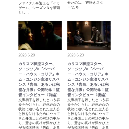
せたのは、“遅咲きスタ
ファイナルを迎える『イカ
ー”たち…
ゲーム』シーズン３を筆頭
とし…
2023.6.20
2023.6.20
カリスマ韓流スター、
カリスマ韓流スター、
ソ・ジソブ×『ペーパ
ソ・ジソブ×『ペーパ
ー・ハウス・コリア』キ
ー・ハウス・コリア』キ
ム・ユンジン主演サスペ
ム・ユンジン主演サスペ
ンス『告白、あるいは完
ンス『告白、あるいは完
璧な弁護』公開記念！監
璧な弁護』公開記念！監
督インタビュー〈前編〉
督インタビュー〈後編〉
交際相手を殺したという容
交際相手を殺したという容
疑をかけられ、絶体絶命の
疑をかけられ、絶体絶命の
状況に追い込まれた主人公
状況に追い込まれた主人公
と彼を助けるためにやって
と彼を助けるためにやって
きた弁護士との対話の中か
きた弁護士との対話の中か
ら、驚きの真相が浮かび上
ら、驚きの真相が浮かび上
がる韓国映画『告白、ある
がる韓国映画『告白、ある