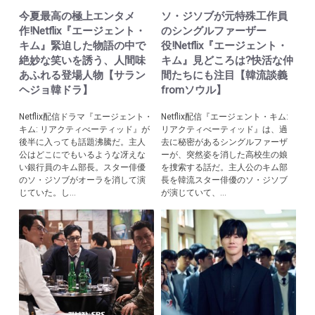
今夏最高の極上エンタメ
ソ・ジソブが元特殊工作員
作!Netflix『エージェント・
のシングルファーザー
キム』緊迫した物語の中で
役!Netflix『エージェント・
絶妙な笑いを誘う、人間味
キム』見どころは?快活な仲
あふれる登場人物【サラン
間たちにも注目【韓流談義
ヘジョ韓ドラ】
fromソウル】
Netflix配信ドラマ『エージェント・
Netflix配信『エージェント・キム:
キム: リアクティべーティッド』が
リアクティべーティッド』は、過
後半に入っても話題沸騰だ。主人
去に秘密があるシングルファーザ
公はどこにでもいるような冴えな
ーが、突然姿を消した高校生の娘
い銀行員のキム部長。スター俳優
を捜索する話だ。主人公のキム部
のソ・ジソブがオーラを消して演
長を韓流スター俳優のソ・ジソブ
じていた。し...
が演じていて、...