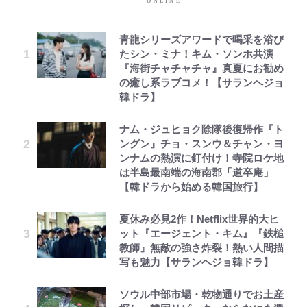
青龍シリーズアワードで喝采を浴び
たシン・ミナ！キム・ソンホ共演
『海街チャチャチャ』真夏にお勧め
の癒し系ラブコメ！【サランヘジョ
韓ドラ】
ナム・ジュヒョク除隊後復帰作『ト
ングン』チョ・スンウ＆チャン・ヨ
ンナムの熱演に釘付け！寺院ロケ地
は半島最南端の海南郡「道卒庵」
【韓ドラから始める韓国旅行】
夏休み必見2作！Netflix世界的大ヒ
ット『エージェント・キム』『鉄槌
教師』無敵の強さ炸裂！熱い人間描
写も魅力【サランヘジョ韓ドラ】
ソウル中部市場・乾物通りでお土産