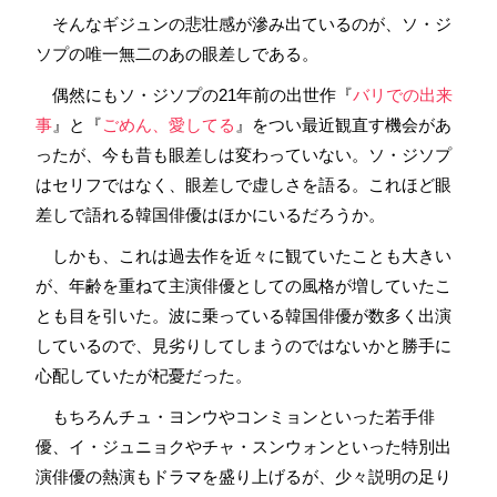
そんなギジュンの悲壮感が滲み出ているのが、ソ・ジ
ソプの唯一無二のあの眼差しである。
偶然にもソ・ジソプの21年前の出世作『
バリでの出来
事
』と『
ごめん、愛してる
』をつい最近観直す機会があ
ったが、今も昔も眼差しは変わっていない。ソ・ジソプ
はセリフではなく、眼差しで虚しさを語る。これほど眼
差しで語れる韓国俳優はほかにいるだろうか。
しかも、これは過去作を近々に観ていたことも大きい
が、年齢を重ねて主演俳優としての風格が増していたこ
とも目を引いた。波に乗っている韓国俳優が数多く出演
しているので、見劣りしてしまうのではないかと勝手に
心配していたが杞憂だった。
もちろんチュ・ヨンウやコンミョンといった若手俳
優、イ・ジュニョクやチャ・スンウォンといった特別出
演俳優の熱演もドラマを盛り上げるが、少々説明の足り