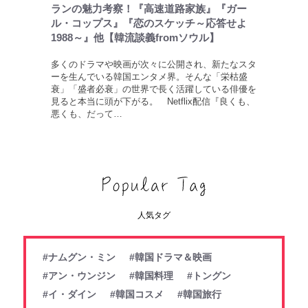
ランの魅力考察！『高速道路家族』『ガー
ル・コップス』『恋のスケッチ～応答せよ
1988～』他【韓流談義fromソウル】
多くのドラマや映画が次々に公開され、新たなスタ
ーを生んでいる韓国エンタメ界。そんな「栄枯盛
衰」「盛者必衰」の世界で長く活躍している俳優を
見ると本当に頭が下がる。 Netflix配信『良くも、
悪くも、だって…
人気タグ
#ナムグン・ミン
#韓国ドラマ＆映画
#アン・ウンジン
#韓国料理
#トングン
#イ・ダイン
#韓国コスメ
#韓国旅行