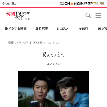
Group Site
🎬
ドラマ & 映画
🎤
K-POP
💄
コスメ
✈️
旅行
🍱
グ
韓国TVドラマガイド ONLINE
コンミョン
コンミョン