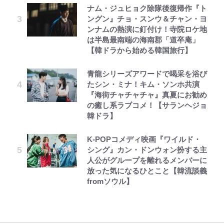
ナム・ジュヒョク除隊後復帰作『ト
ングン』チョ・スンウ＆チャン・ヨ
ンナムの熱演に釘付け！寺院ロケ地
は半島最南端の海南郡「道卒庵」
【韓ドラから始める韓国旅行】
青龍シリーズアワードで喝采を浴び
たシン・ミナ！キム・ソンホ共演
『海街チャチャチャ』真夏にお勧め
の癒し系ラブコメ！【サランヘジョ
韓ドラ】
K-POPコメディ映画『ワイルド・
シング』カン・ドンウォン扮する主
人公がグループを離れるメンバーに
放った気になるひとこと【韓流談義
fromソウル】