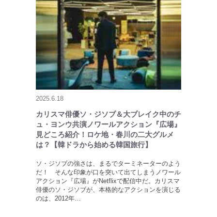
2025.6.18
カリスマ俳優ソ・ジソブ＆大ブレイク中のチ
ュ・ヨンウ共演ノワールアクション『広場』
見どころ紹介！ロケ地・春川の二大グルメ
は？【韓ドラから始める韓国旅行】
ソ・ジソブの強さは、まるでターミネーターのよう
だ！ そんな印象が口を突いて出てしまうノワール
アクション『広場』がNetflixで配信中だ。カリスマ
俳優のソ・ジソブが、本格的なアクションを演じる
のは、2012年…