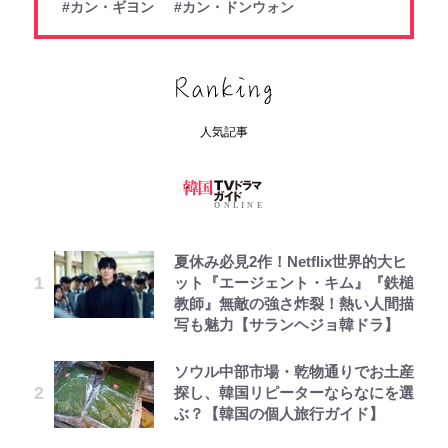
#カン・ギヨン
#カン・ドンウォン
人気記事
夏休み必見2作！Netflix世界的大ヒ
ット『エージェント・キム』『鉄槌
教師』無敵の強さ炸裂！熱い人間描
写も魅力【サランヘジョ韓ドラ】
ソウル中部市場・乾物通りでお土産
探し、韓国リピーターならなにを選
ぶ？【韓国の個人旅行ガイド】