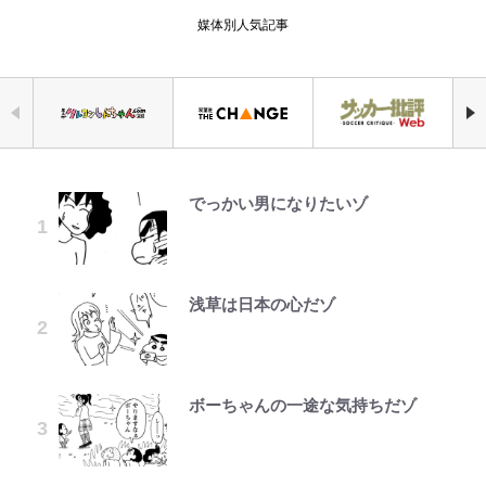
媒体別人気記事
でっかい男になりたいゾ
錦織一清の写真集はなぜ私服なの
｢めーっちゃオシャじゃん｣中田英
荒々しい「火山帯」の一端にいるこ
公式-ヒロインが来る前に妊娠しま
空の轍と大地の雲と 第1回
「自分の絵ごと、このジャンルはそ
千葉雄大、ほっそりイケメン近影に
か…高級ブランドをやめ等身大の自
寿やトッティも愛した名門ローマ、
とを体感！ 登頂約10分でも大迫力
した~詰んだはずの悪役令嬢です
ろそろ終わりかな」江口寿史が炎上
「顔パンパンだったのに」反響 視
分を表現する現在「ちゃんとおじい
新アウェイユニが大評判！｢カッコ
「吾妻小富士」火口を1周する「1
が、どうやら違うようです~ 第1話
を経て樋口毅宏に語ったこと
聴者が想った激変の納得理由
ちゃんに」
いい｣｢好きなデザイン｣｢今年は2nd
時間半ハイキング」パノラマ絶景レ
買おうかな｣
ポ【福島県福島市】
浅草は日本の心だゾ
公式-ヒロインが来る前に妊娠しま
第3回 出版までの道のり・その2
ファミマと『VIVANT』第2シーズ
GLAY・TERU＆PUFFY大貫亜美
藤原紀香が23年間続けるボランテ
した~詰んだはずの悪役令嬢です
ンのコラボがスタート！ “別班饅
の“共演”ショットに「夫婦で写っ
ィア活動の原動力は…「偽善者だ」
｢守り方かっこよすぎ｣上田綺世が
青く美しい「幸せのブルービー」の
が、どうやら違うようです~ 第2話
頭”や限定グッズ登場にファン感激
てるの尊い」 長女はもう23歳
との声も跳ね返す“誰かの役に立ち
妻の“ワンオペ騒動”に家族写真で
正体とは？ 身近な場所で見つける
(1)
「これは買うしかない！」
たい”という思い
アンサー！ボールも嫁の炎上も収め
コツを紹介【あなたのすぐそばにい
ボーちゃんの一途な気持ちだゾ
レビュー『仮面家族』悠木シュン・
オダウエダ植田、「2年半で56kg
る“神対応”に新婚の板倉、久保、
る「季節の虫」の探し方 vol.21】
公式-異世界召喚は二度目です 第1
「まだ2枚しか描けてないんだよね
著
増」130㎏ボディに驚きと心配 過
長友夫妻も続々エール！
錦織一清が語る還暦からの新たな挑
話
ぇ」作家・樋口毅宏が問う、今再
去の「めちゃ美人」写真も再び
戦…少年隊の分岐点と60代で挑む
アユは「怒らせて掛ける」魚だっ
び、漫画に向かう江口寿史の現在地