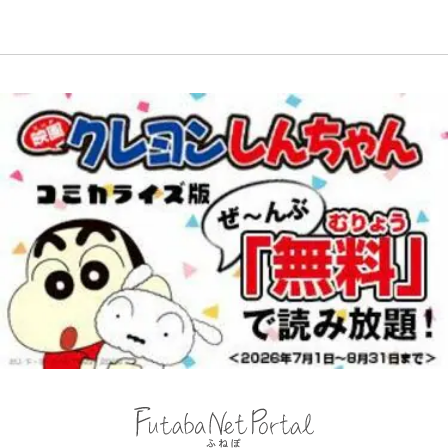
映画監督作『僕は瞳に恋してる』
浦和と千葉の首をかしげる主力放
た！ ルアーを追わせて釣りあげる
出、柏リカルドの下で新加入2人が
「アユイング」のオリジナリティ＆
化ける！Jリーグに必要な外国人選
おもしろさを知る
手は【Jリーグ開幕｢初めての秋春
制｣の大激論】(4)