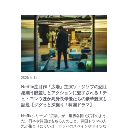
2025.6.13
Netflix注目作『広場』主演ソ・ジソブの悲壮
感漂う眼差しとアクションに魅了される！チ
ュ・ヨンウほか高身長俳優たちの豪華競演も
話題【ググっと深掘り！韓国ドラマ】
Netflixシリーズ『広場』が、世界各国で好評のよう
だ。日本や韓国はもちろんのこと、韓国ドラマの人
気が集まりにくいヨーロッパのスペインやドイツな