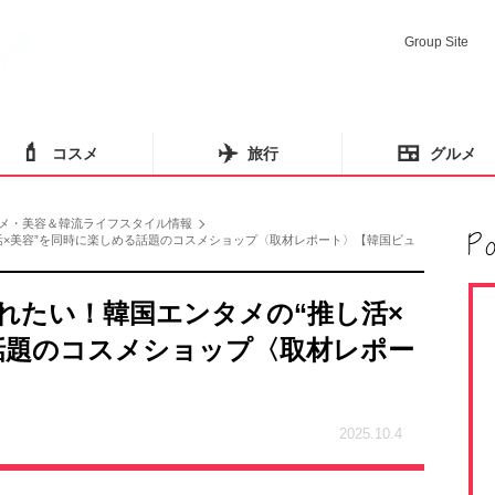
Group Site
💄
✈️
🍱
コスメ
旅行
グルメ
メ・美容＆韓流ライフスタイル情報
活×美容”を同時に楽しめる話題のコスメショップ〈取材レポート〉【韓国ビュ
れたい！韓国エンタメの“推し活×
話題のコスメショップ〈取材レポー
2025.10.4