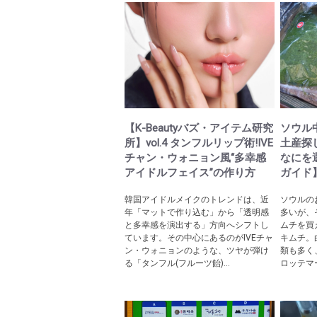
【K-Beautyバズ・アイテム研究
ソウル
所】vol.4 タンフルリップ術!IVE
土産探
チャン・ウォニョン風“多幸感
なにを
アイドルフェイス”の作り方
ガイド
韓国アイドルメイクのトレンドは、近
ソウルの
年「マットで作り込む」から「透明感
多いが、
と多幸感を演出する」方向へシフトし
ムチを買
ています。その中心にあるのがIVEチャ
キムチ。
ン・ウォニョンのような、ツヤが弾け
類も多く
る「タンフル(フルーツ飴)...
ロッテマ