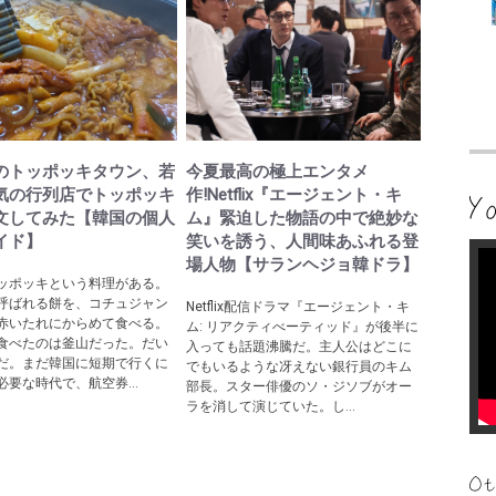
のトッポッキタウン、若
今夏最高の極上エンタメ
気の行列店でトッポッキ
作!Netflix『エージェント・キ
文してみた【韓国の個人
ム』緊迫した物語の中で絶妙な
イド】
笑いを誘う、人間味あふれる登
場人物【サランヘジョ韓ドラ】
ッポッキという料理がある。
呼ばれる餅を、コチュジャン
Netflix配信ドラマ『エージェント・キ
赤いたれにからめて食べる。
ム: リアクティべーティッド』が後半に
食べたのは釜山だった。だい
入っても話題沸騰だ。主人公はどこに
だ。まだ韓国に短期で行くに
でもいるような冴えない銀行員のキム
必要な時代で、航空券...
部長。スター俳優のソ・ジソブがオー
ラを消して演じていた。し...