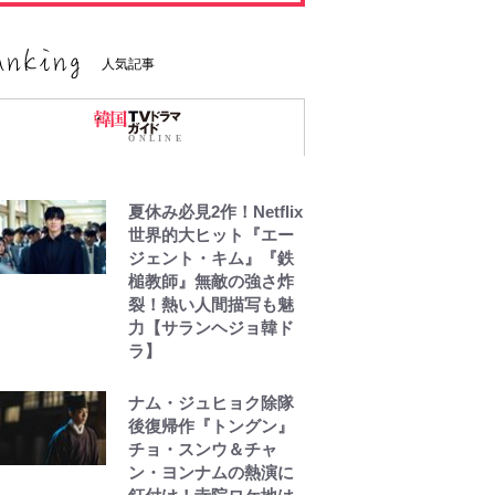
人気記事
夏休み必見2作！Netflix
世界的大ヒット『エー
ジェント・キム』『鉄
槌教師』無敵の強さ炸
裂！熱い人間描写も魅
力【サランヘジョ韓ド
ラ】
ナム・ジュヒョク除隊
後復帰作『トングン』
チョ・スンウ＆チャ
ン・ヨンナムの熱演に