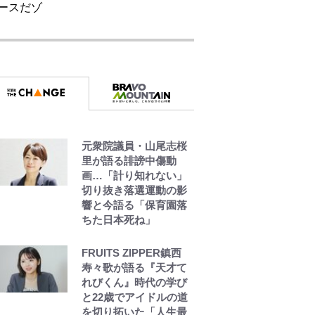
公式-ヒロインが来る前
に妊娠しました~詰んだ
はずの悪役令嬢です
が、どうやら違うよう
です~ 第1話
公式-雑用付与術師が自
分の最強に気付くまで
第56話(1)
元衆院議員・山尾志桜
里が語る誹謗中傷動
画…「計り知れない」
公式-異世界召喚は二度
切り抜き落選運動の影
目です 第1話
響と今語る「保育園落
ちた日本死ね」
FRUITS ZIPPER鎮西
寿々歌が語る『天才て
れびくん』時代の学び
と22歳でアイドルの道
を切り拓いた「人生最