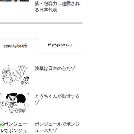
落・包容力…超愛され
る日本代表
『ONE PIECE』今後の
展開に絡んできそうな
「意味深な表紙連
載」 「神」エネルの
月での展開に、元王下
七武海の謎めいた過去
も…
「BOSS×ポケモン30周
浅草は日本の心だゾ
年」第2弾コラボ実施！
新商品「歴戦の微糖」
や図鑑缶登場にファン
歓喜「見つけたら即購
とうちゃんが出世する
入！」
ゾ
南や和也だけじゃな
い！『タッチ』上杉達
ボンジュールでポンジ
也の才能を「いち早く
ュースだゾ
見出した人物たち」