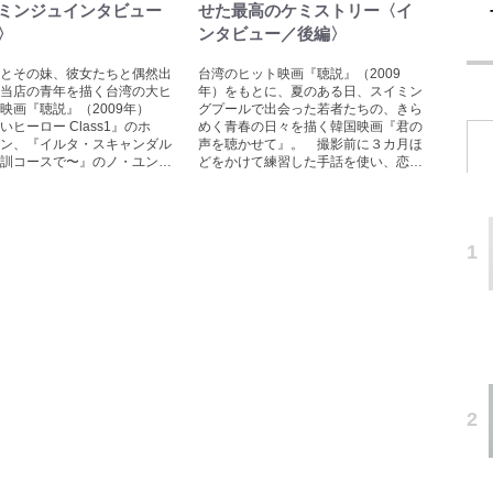
ミンジュインタビュー
せた最高のケミストリー〈イ
〉
ンタビュー／後編〉
とその妹、彼女たちと偶然出
台湾のヒット映画『聴説』（2009
当店の青年を描く台湾の大ヒ
年）をもとに、夏のある日、スイミン
映画『聴説』（2009年）
グプールで出会った若者たちの、きら
いヒーロー Class1』のホ
めく青春の日々を描く韓国映画『君の
ン、『イルタ・スキャンダル
声を聴かせて』。 撮影前に３カ月ほ
訓コースで〜』のノ・ユン…
どをかけて練習した手話を使い、恋…