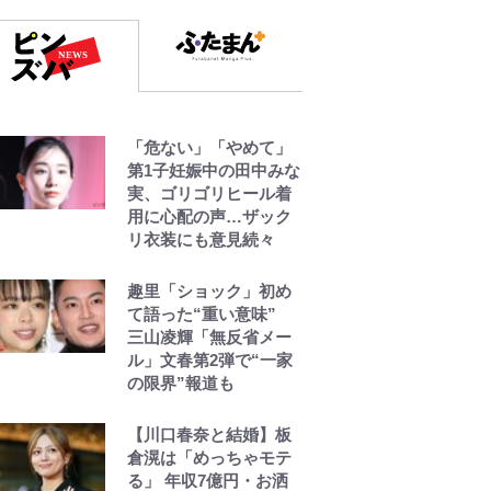
「危ない」「やめて」
第1子妊娠中の田中みな
実、ゴリゴリヒール着
用に心配の声…ザック
リ衣装にも意見続々
趣里「ショック」初め
て語った“重い意味”
三山凌輝「無反省メー
ル」文春第2弾で“一家
の限界”報道も
【川口春奈と結婚】板
倉滉は「めっちゃモテ
る」 年収7億円・お洒