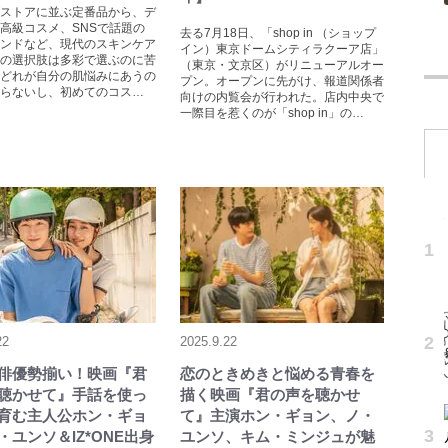
ストアに並ぶ定番品から、デ
高級コスメ、SNSで話題の
去る7月18日、「shop in （ショップ
ンドなど、現代のスキンケア
イン）東京ドームシティラクーア店」
の選択肢は多彩で選ぶのに苦
（東京・文京区）がリニューアルオー
どれが自分の肌悩みにあうの
プン。オープンに先がけ、報道関係者
らないし、初めてのコス…
向けの内覧会が行われた。店内中央で
一際目を惹くのが「shop in」の…
22
2025.9.22
俳優勢揃い！映画『君
恋のときめきと悩める青春を
聴かせて』手話を使っ
描く映画『君の声を聴かせ
育む主人公ホン・ギョ
て』主演ホン・ギョン、ノ・
・ユンソ＆IZ*ONE出身
ユンソ、キム・ミンジュが魅