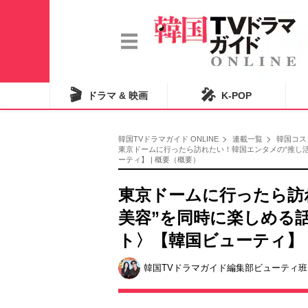
🎬
🎤
ドラマ & 映画
K-POP
韓国TVドラマガイド ONLINE
連載一覧
韓国コス
東京ドームに行ったら訪れたい！韓国エンタメの“推し
ーティ】 | 概要（概要）
東京ドームに行ったら訪
美容”を同時に楽しめる
ト〉【韓国ビューティ】
韓国TVドラマガイド編集部ビューティ班