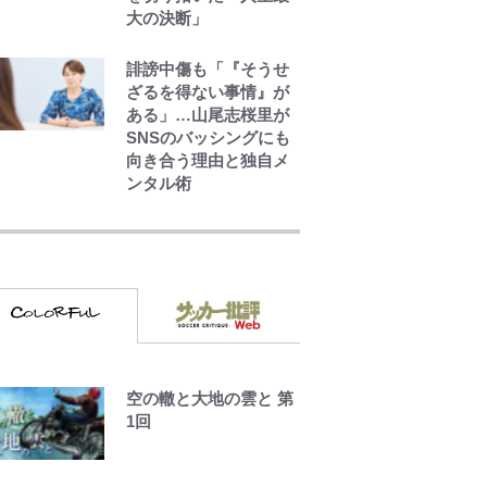
大の決断」
誹謗中傷も「『そうせ
ざるを得ない事情』が
ある」…山尾志桜里が
SNSのバッシングにも
向き合う理由と独自メ
ンタル術
やってはいけない！
「キャンプツーリン
グ」での「NGパッキン
グ」7選！ 安全＆快適
につながる「荷物の順
序や位置」積載のコツ
とは？「実体験レポ」
アユは「怒らせて掛け
空の轍と大地の雲と 第
る」魚だった！ ルアー
1回
を追わせて釣りあげる
「アユイング」のオリ
ジナリティ＆おもしろ