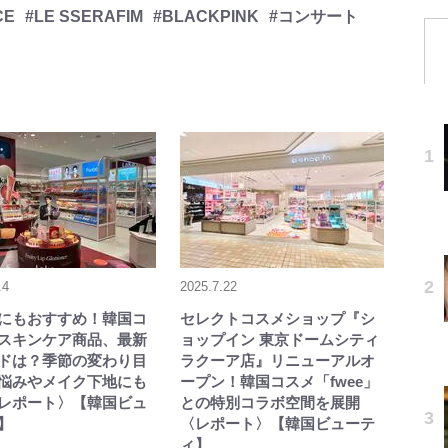
CE
#LE SSERAFIM
#BLACKPINK
#コンサート
.4
2025.7.22
にもおすすめ！韓国コ
セレクトコスメショップ『シ
スキンケア商品、最新
ョップイン 東京ドームシティ
ドは？季節の変わり目
ラクーア店』リニューアルオ
悩みやメイク下地にも
ープン！韓国コスメ「fwee」
レポート〉【韓国ビュ
との特別コラボ空間を展開
】
〈レポート〉【韓国ビューテ
ィ】