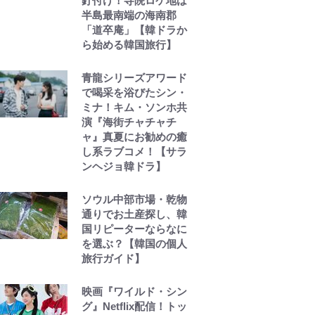
釘付け！寺院ロケ地は
半島最南端の海南郡
「道卒庵」【韓ドラか
ら始める韓国旅行】
青龍シリーズアワード
で喝采を浴びたシン・
ミナ！キム・ソンホ共
演『海街チャチャチ
ャ』真夏にお勧めの癒
し系ラブコメ！【サラ
ンヘジョ韓ドラ】
ソウル中部市場・乾物
通りでお土産探し、韓
国リピーターならなに
を選ぶ？【韓国の個人
旅行ガイド】
映画『ワイルド・シン
グ』Netflix配信！トッ