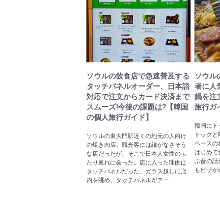
ソウルの飲食店で急速普及する
ソウル
タッチパネルオーダー、日本語
者に人
対応で注文からカード決済まで
鍋を注
スムーズ!今後の課題は?【韓国
旅行ガ
の個人旅行ガイド】
韓国にト
トックと
ソウルの東大門駅近くの地元の人向け
ベースの
の焼き肉店。観光客には縁がなさそう
はじめて
な店だったが、そこで日本人女性のふ
ぶ昔の話
たり連れに会った。店に入った理由は
もビザが
タッチパネルだった。ガラス越しに店
内を眺め、タッチパネルがテー...