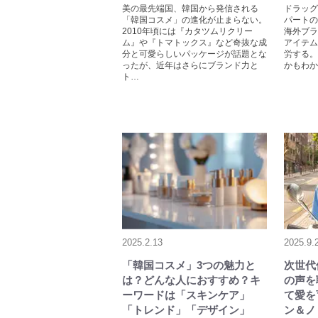
美の最先端国、韓国から発信される
ドラッグ
「韓国コスメ」の進化が止まらない。
パートの
2010年頃には『カタツムリクリー
海外ブラ
ム』や『トマトックス』など奇抜な成
アイテム
分と可愛らしいパッケージが話題とな
労する。
ったが、近年はさらにブランド力と
かもわか
ト…
2025.2.13
2025.9.
「韓国コスメ」3つの魅力と
次世代
は？どんな人におすすめ？キ
の声を
ーワードは「スキンケア」
て愛を
「トレンド」「デザイン」
ン＆ノ