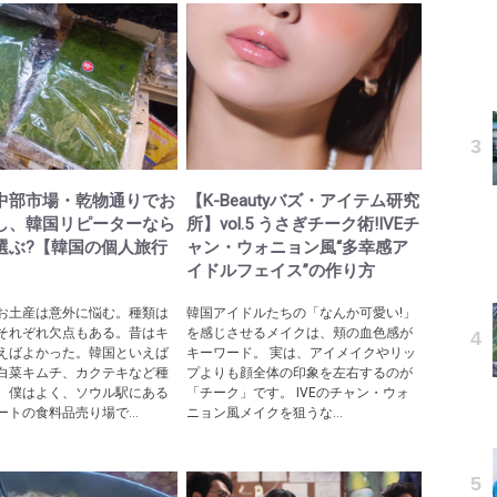
中部市場・乾物通りでお
【K-Beautyバズ・アイテム研究
し、韓国リピーターなら
所】vol.5 うさぎチーク術!IVEチ
選ぶ?【韓国の個人旅行
ャン・ウォニョン風“多幸感ア
】
イドルフェイス”の作り方
お土産は意外に悩む。種類は
韓国アイドルたちの「なんか可愛い!」
それぞれ欠点もある。昔はキ
を感じさせるメイクは、頬の血色感が
えばよかった。韓国といえば
キーワード。 実は、アイメイクやリッ
白菜キムチ、カクテキなど種
プよりも顔全体の印象を左右するのが
、僕はよく、ソウル駅にある
「チーク」です。 IVEのチャン・ウォ
ートの食料品売り場で...
ニョン風メイクを狙うな...