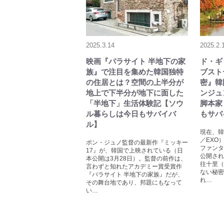
2025.3.14
2025.2.
映画『パラサイト 半地下の家
ド・ギ
族』で注目を集めた韓国独特
ブスト
の住居とは？空間の上半分が
密』韓
地上で下半分が地下に面した
ンジュ
「半地下」生活体験記【ソウ
脚本家
ル暮らしは今日もサバイバ
もサバ
ル】
現在、韓
／EXO
ポン・ジュノ監督の最新作『ミッキー
ファンタ
17』が、韓国で上映されている（日
公開され
本公開は3月28日）。監督の前作は、
往十里（
言わずと知れたアカデミー賞受賞作
ない秘密
『パラサイト 半地下の家族』だが、
れ…
その舞台地であり、邦題にもなって
い…