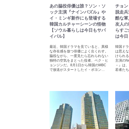
あの脇役俳優は誰？ソン・ソ
チョン
ック主演『ナインパズル』や
脱走兵
イ・ミンギ新作にも登場する
酷な軍
韓国カルチャーシーンの怪物
友人の
【ソウル暮らしは今日もサバ
らすご
イバル】
は今日
最近、韓国ドラマを見ていると、異様
韓国ドラ
な存在感を放つ俳優によく出くわす。
は思えな
脇役ながら、一度見たら忘れられない
けられる
独特の空気をまとった役者、ペク・ヒ
主演のNe
ョンジンだ。8月1日から韓国のMBC
－』は
で放送がスタートしたイ・ボヨン…
若者たち