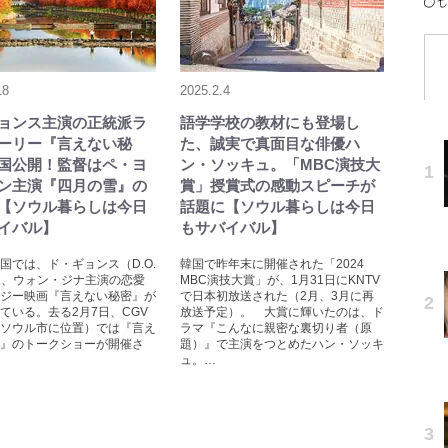
18
2025.2.4
ョンス主演の正統派ラ
語学学校の教材にも登場し
ーリー『言えない秘
た、誠実で真面目な俳優ハ
国公開！監督はペ・ヨ
ン・ソッキュ。「MBC演技大
ン主演『四月の雪』の
賞」授賞式の感動スピーチが
【ソウル暮らしは今日
話題に【ソウル暮らしは今日
イバル】
もサバイバル】
国では、ド・ギョンス（D.O.
韓国で昨年末に開催された「2024
）、ウォン・ジナ主演の恋愛
MBC演技大賞」が、1月31日にKNTV
ジー映画『言えない秘密』が
で日本初放送された（2月、3月に再
ている。去る2月7日、CGV
放送予定）。 大賞に輝いたのは、ド
ソウル市に位置）では『言え
ラマ『こんなに親密な裏切り者（原
』のトークショーが開催さ
題）』で主演をつとめたハン・ソッキ
ュ。…