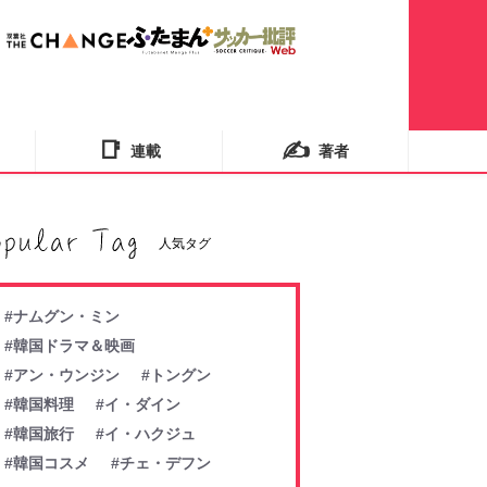
📑
✍️
連載
著者
人気タグ
#ナムグン・ミン
#韓国ドラマ＆映画
#アン・ウンジン
#トングン
#韓国料理
#イ・ダイン
#韓国旅行
#イ・ハクジュ
#韓国コスメ
#チェ・デフン