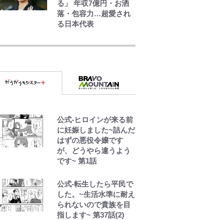
る」 年収7億円・お洒
落・包容力…超愛され
る日本代表
『ONE PIECE』今後の
展開に絡んできそうな
「意味深な表紙連
載」 「神」エネルの
月での展開に、元王下
七武海の謎めいた過去
も…
「BOSS×ポケモン30周
公式-ヒロインが来る前
年」第2弾コラボ実施！
に妊娠しました~詰んだ
新商品「歴戦の微糖」
はずの悪役令嬢です
や図鑑缶登場にファン
が、どうやら違うよう
歓喜「見つけたら即購
です~ 第1話
入！」
公式-転生したら平民で
南や和也だけじゃな
した。~生活水準に耐え
い！『タッチ』上杉達
られないので貴族を目
也の才能を「いち早く
指します~ 第37話(2)