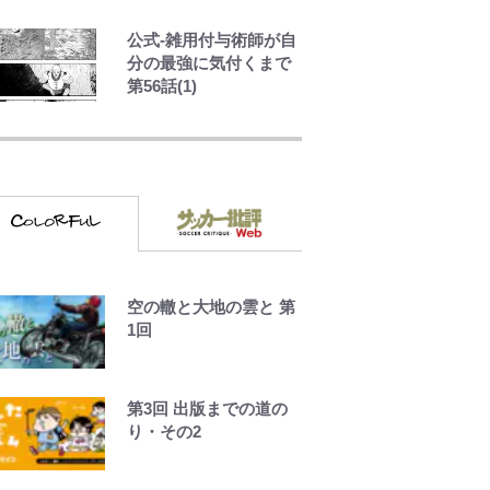
見出した人物たち」
公式-雑用付与術師が自
分の最強に気付くまで
第56話(1)
やってはいけない！
「キャンプツーリン
グ」での「NGパッキン
グ」7選！ 安全＆快適
につながる「荷物の順
序や位置」積載のコツ
とは？「実体験レポ」
アユは「怒らせて掛け
空の轍と大地の雲と 第
る」魚だった！ ルアー
1回
を追わせて釣りあげる
「アユイング」のオリ
ジナリティ＆おもしろ
第3回 出版までの道の
さを知る
り・その2
【自転車】「若いとき