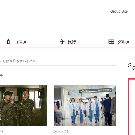
Group Site
💄
✈️
🍱
コスメ
旅行
グルメ
らしは今日もサバイバル
ル
29
2025.7.8