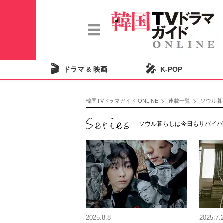
🎬
🎤
ドラマ & 映画
K-POP
韓国TVドラマガイド ONLINE
連載一覧
ソウル暮
ソウル暮らしは今日もサバイバ
2025.8.8
2025.7.