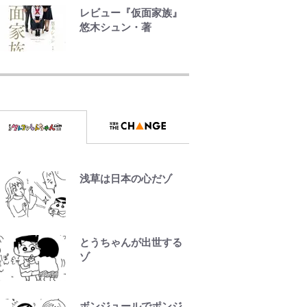
は登れたんだけ
レビュー『仮面家族』
ど……」 グラベルバイ
悠木シュン・著
クで暑さに負けそうな
ヒルクライム、砂利道
を疾走して少年時代を
｢お土産最高すぎ笑｣｢ど
振り返る50代の夏 長
うやって入手？｣ブライ
野県｜2026年
トン帰還の三笘薫、同
僚に“ポケカ”をプレゼ
ント！｢薫の笑顔見れて
よかった｣｢大喜びのリ
ュテル可愛すぎ｣
｢モデルやってる｣｢かっ
浅草は日本の心だゾ
けぇ｣三笘薫がブライト
ン新ユニのモデルで完
全復活！“King”の帰還
に｢チームから大歓迎さ
とうちゃんが出世する
れてる｣｢元気な姿見れ
ゾ
て…｣
W杯クオーター制への
ボンジュールでポンジ