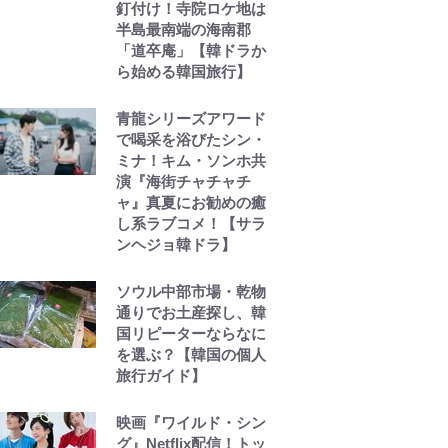
釘付け！寺院ロケ地は
半島最南端の海南郡
「道卒庵」【韓ドラか
ら始める韓国旅行】
青龍シリーズアワード
で喝采を浴びたシン・
ミナ！キム・ソンホ共
演『海街チャチャチ
ャ』真夏にお勧めの癒
し系ラブコメ！【サラ
ンヘジョ韓ドラ】
ソウル中部市場・乾物
通りでお土産探し、韓
国リピーターならなに
を選ぶ？【韓国の個人
旅行ガイド】
映画『ワイルド・シン
グ』Netflix配信！トッ