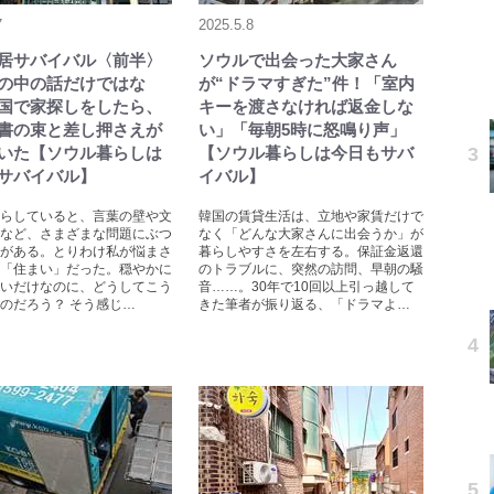
7
2025.5.8
居サバイバル〈前半〉
ソウルで出会った大家さん
の中の話だけではな
が“ドラマすぎた”件！「室内
国で家探しをしたら、
キーを渡さなければ返金しな
書の束と差し押さえが
い」「毎朝5時に怒鳴り声」
いた【ソウル暮らしは
【ソウル暮らしは今日もサバ
サバイバル】
イバル】
らしていると、言葉の壁や文
韓国の賃貸生活は、立地や家賃だけで
など、さまざまな問題にぶつ
なく「どんな大家さんに出会うか」が
がある。とりわけ私が悩まさ
暮らしやすさを左右する。保証金返還
「住まい」だった。穏やかに
のトラブルに、突然の訪問、早朝の騒
いだけなのに、どうしてこう
音……。30年で10回以上引っ越して
のだろう？ そう感じ…
きた筆者が振り返る、「ドラマよ…