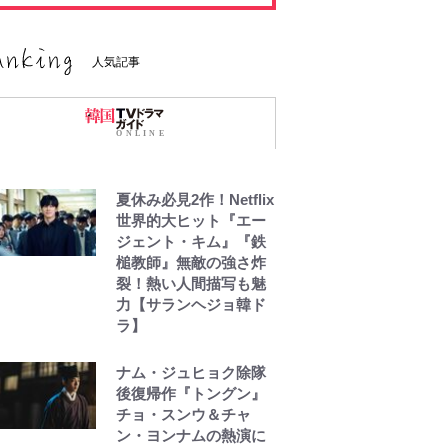
人気記事
夏休み必見2作！Netflix
世界的大ヒット『エー
ジェント・キム』『鉄
槌教師』無敵の強さ炸
裂！熱い人間描写も魅
力【サランヘジョ韓ド
ラ】
ナム・ジュヒョク除隊
後復帰作『トングン』
チョ・スンウ＆チャ
ン・ヨンナムの熱演に