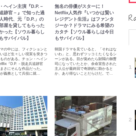
・ヘイン主演『D.P.－
無名の俳優がスターに！
追跡官－』で知った過
Netflix人気作『いつかは賢い
人時代、元「D.P.」の
レジデント生活』はファンタ
部屋を貸してもらった
ジーか？ドラマにみる希望の
かった【ソウル暮らし
カタチ【ソウル暮らしは今日
もサバイバル】
もサバイバル】
マの中には、フィクションと
韓国ドラマを見ていると、「それはな
いほど生々しい現実を突きつ
いわ」と、思わずツッコミたくなるシ
ものがある。チョン・ヘイン
ーンがある。目が覚めたら財閥の御曹
tflix『D.P. －脱走兵追跡官
司になっていたとか、余命宣告された
、まさにそんな作品だった。
主人公が最終回で奇跡的に助かると
が義務として兵役に就…
か、あり得ないことだらけだ。で…