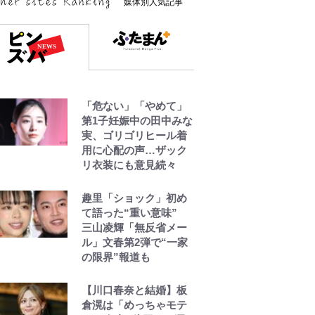
媒体別人気記事
「危ない」「やめて」
第1子妊娠中の田中みな
実、ゴリゴリヒール着
用に心配の声…ザック
リ衣装にも意見続々
趣里「ショック」初め
て語った“重い意味”
三山凌輝「無反省メー
ル」文春第2弾で“一家
の限界”報道も
【川口春奈と結婚】板
倉滉は「めっちゃモテ