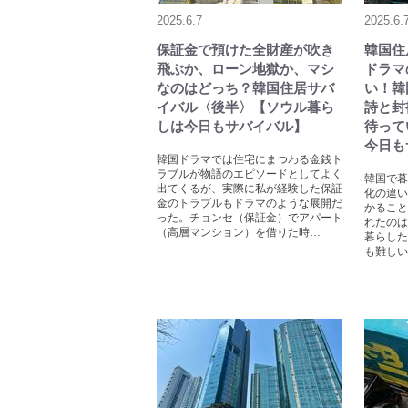
2025.6.7
2025.6.
保証金で預けた全財産が吹き
韓国住
飛ぶか、ローン地獄か、マシ
ドラマ
なのはどっち？韓国住居サバ
い！韓
イバル〈後半〉【ソウル暮ら
詩と封
しは今日もサバイバル】
待って
今日も
韓国ドラマでは住宅にまつわる金銭ト
ラブルが物語のエピソードとしてよく
韓国で暮
出てくるが、実際に私が経験した保証
化の違い
金のトラブルもドラマのような展開だ
かること
った。チョンセ（保証金）でアパート
れたのは
（高層マンション）を借りた時…
暮らした
も難しい