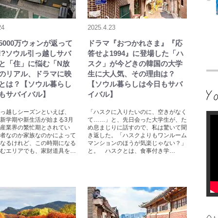
24
2025.4.23
5000万ウォンが返って
ドラマ『おつかれさま』『応
!?ソウル引っ越しサバ
答せよ1994』に登場した「ハ
と「住」に悩む「N放
スク」が今どきの韓国の大学
のリアル、ドラマに映
生に大人気、その理由は？
とは？【ソウル暮らし
【ソウル暮らしは今日もサバ
もサバイバル】
イバル】
っ越しシーズンといえば、
「ハスクに入りたいのに、空きがなく
新学期や新生活が始まる3月
て……」と、先日会った大学生が、た
産業界の繁忙期とされてい
め息まじりに話すので、私は驚いて聞
者なのか家族なのかによって
き返した。「ハスクよりもワンルーム
なるけれど、この時期になる
マンションのほうが気楽じゃない？」
むエリアでも、家財道具を…
と。 ハスクとは、食事付き学…