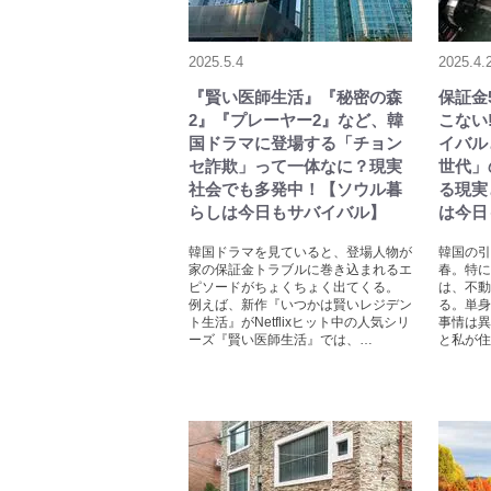
2025.5.4
2025.4.
『賢い医師生活』『秘密の森
保証金
2』『プレーヤー2』など、韓
こない
国ドラマに登場する「チョン
イバル
セ詐欺」って一体なに？現実
世代」
社会でも多発中！【ソウル暮
る現実
らしは今日もサバイバル】
は今日
韓国ドラマを見ていると、登場人物が
韓国の引
家の保証金トラブルに巻き込まれるエ
春。特に
ピソードがちょくちょく出てくる。
は、不動
例えば、新作『いつかは賢いレジデン
る。単身
ト生活』がNetflixヒット中の人気シリ
事情は異
ーズ『賢い医師生活』では、…
と私が住